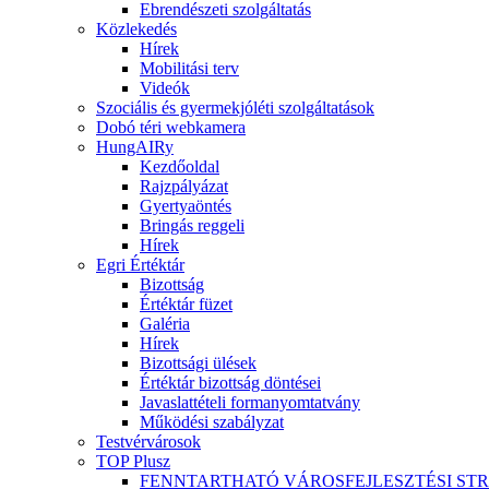
Ebrendészeti szolgáltatás
Közlekedés
Hírek
Mobilitási terv
Videók
Szociális és gyermekjóléti szolgáltatások
Dobó téri webkamera
HungAIRy
Kezdőoldal
Rajzpályázat
Gyertyaöntés
Bringás reggeli
Hírek
Egri Értéktár
Bizottság
Értéktár füzet
Galéria
Hírek
Bizottsági ülések
Értéktár bizottság döntései
Javaslattételi formanyomtatvány
Működési szabályzat
Testvérvárosok
TOP Plusz
FENNTARTHATÓ VÁROSFEJLESZTÉSI ST