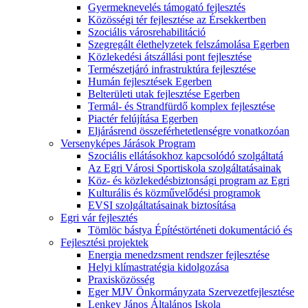
Gyermeknevelés támogató fejlesztés
Közösségi tér fejlesztése az Érsekkertben
Szociális városrehabilitáció
Szegregált élethelyzetek felszámolása Egerben
Közlekedési átszállási pont fejlesztése
Természetjáró infrastruktúra fejlesztése
Humán fejlesztések Egerben
Belterületi utak fejlesztése Egerben
Termál- és Strandfürdő komplex fejlesztése
Piactér felújítása Egerben
Eljárásrend összeférhetetlenségre vonatkozóan
Versenyképes Járások Program
Szociális ellátásokhoz kapcsolódó szolgáltatá
Az Egri Városi Sportiskola szolgáltatásainak
Köz- és közlekedésbiztonsági program az Egri
Kulturális és közművelődési programok
EVSI szolgáltatásainak biztosítása
Egri vár fejlesztés
Tömlöc bástya Építéstörténeti dokumentáció és
Fejlesztési projektek
Energia menedzsment rendszer fejlesztése
Helyi klímastratégia kidolgozása
Praxisközösség
Eger MJV Önkormányzata Szervezetfejlesztése
Lenkey János Általános Iskola