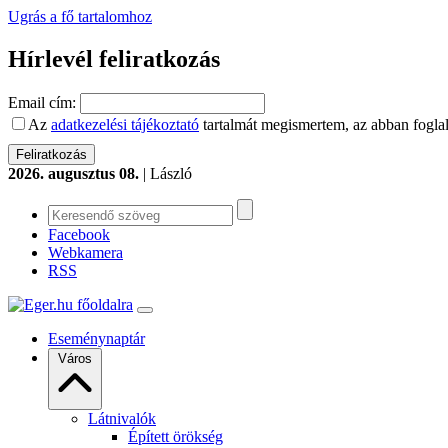
Ugrás a fő tartalomhoz
Hírlevél feliratkozás
Email cím:
Az
adatkezelési tájékoztató
tartalmát megismertem, az abban foglal
2026. augusztus 08.
| László
Facebook
Webkamera
RSS
Eseménynaptár
Város
Látnivalók
Épített örökség