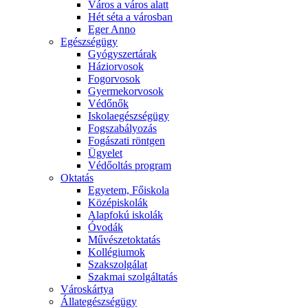
Város a város alatt
Hét séta a városban
Eger Anno
Egészségügy
Gyógyszertárak
Háziorvosok
Fogorvosok
Gyermekorvosok
Védőnők
Iskolaegészségügy
Fogszabályozás
Fogászati röntgen
Ügyelet
Védőoltás program
Oktatás
Egyetem, Főiskola
Középiskolák
Alapfokú iskolák
Óvodák
Művészetoktatás
Kollégiumok
Szakszolgálat
Szakmai szolgáltatás
Városkártya
Állategészségügy