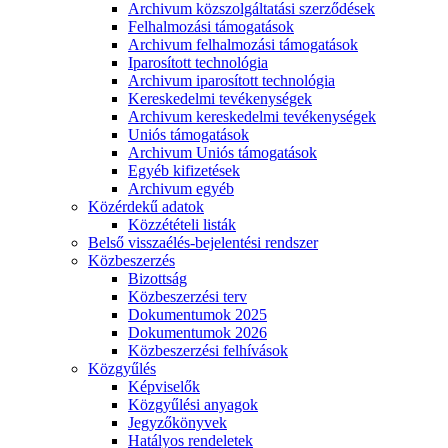
Archivum közszolgáltatási szerződések
Felhalmozási támogatások
Archivum felhalmozási támogatások
Iparosított technológia
Archivum iparosított technológia
Kereskedelmi tevékenységek
Archivum kereskedelmi tevékenységek
Uniós támogatások
Archivum Uniós támogatások
Egyéb kifizetések
Archivum egyéb
Közérdekű adatok
Közzétételi listák
Belső visszaélés-bejelentési rendszer
Közbeszerzés
Bizottság
Közbeszerzési terv
Dokumentumok 2025
Dokumentumok 2026
Közbeszerzési felhívások
Közgyűlés
Képviselők
Közgyűlési anyagok
Jegyzőkönyvek
Hatályos rendeletek