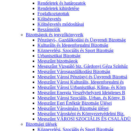
Rendeletek és határozatok
Rendeletek kihirdetése
Foglalkoztatottak
Költségvetés
Költségvetés módosításai
Beszámolók
Bizottságok és jegyzőkönyveik
Pénzügyi-, Gazdálkodási és Ügyrendi Bizottság
Kulturális és Idegenforgalmi Bizottság
Köznevelési, Szociális és Sport Bizottság
Urbanisztikai Bizottság
Megszűnt bizottságok
Mesgszűnt Vizsgáló biz. Gárdonyi Géza Színház
Megszűnt Városgazdálkodási Bizottság
Megszűnt Városi Pénzügyi és Ügyrendi Bizottsá
Megszűnt Városi Kulturális, Idegenforgalmi és
Megszűnt Városi Urbanisztikai, Klíma- és Körn
Megszűnt Energia Veszélyhelyzeti Ideiglenes B
Megszűnt Városi Szociális, Urban. és Körny. B
Megszűnt Egri Értéktár Bizottság Ülései
Megszűnt Városimázs Bizottság ülései
Megszűnt Városképi és Környezetvédelmi Biz.
Megszűnt VÁROSI SZOCIÁLIS ÉS CSALÁDÜ
Bizottsági ülések
Köznevelési, Szociális és Sport Bizottság