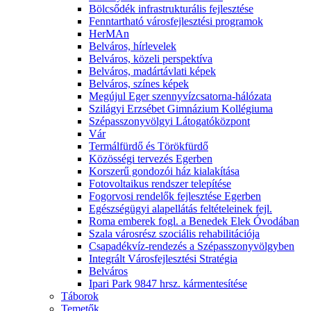
Bölcsődék infrastrukturális fejlesztése
Fenntartható városfejlesztési programok
HerMAn
Belváros, hírlevelek
Belváros, közeli perspektíva
Belváros, madártávlati képek
Belváros, színes képek
Megújul Eger szennyvízcsatorna-hálózata
Szilágyi Erzsébet Gimnázium Kollégiuma
Szépasszonyvölgyi Látogatóközpont
Vár
Termálfürdő és Törökfürdő
Közösségi tervezés Egerben
Korszerű gondozói ház kialakítása
Fotovoltaikus rendszer telepítése
Fogorvosi rendelők fejlesztése Egerben
Egészségügyi alapellátás feltételeinek fejl.
Roma emberek fogl. a Benedek Elek Óvodában
Szala városrész szociális rehabilitációja
Csapadékvíz-rendezés a Szépasszonyvölgyben
Integrált Városfejlesztési Stratégia
Belváros
Ipari Park 9847 hrsz. kármentesítése
Táborok
Temetők