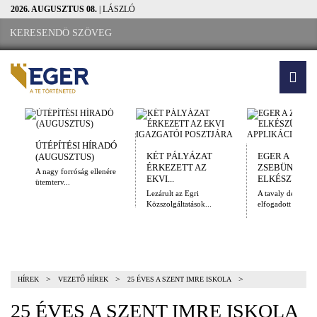
2026. AUGUSZTUS 08.
| LÁSZLÓ
ÚTÉPÍTÉSI HÍRADÓ
KÉT PÁLYÁZAT
EGER A
(AUGUSZTUS)
ÉRKEZETT AZ
ZSEBÜNKBEN
A nagy forróság ellenére
EKVI...
ELKÉSZÜLT A.
ütemterv...
Lezárult az Egri
A tavaly decembe
Közszolgáltatások...
elfogadott Kulturál
>
>
>
HÍREK
VEZETŐ HÍREK
25 ÉVES A SZENT IMRE ISKOLA
25 ÉVES A SZENT IMRE ISKOLA