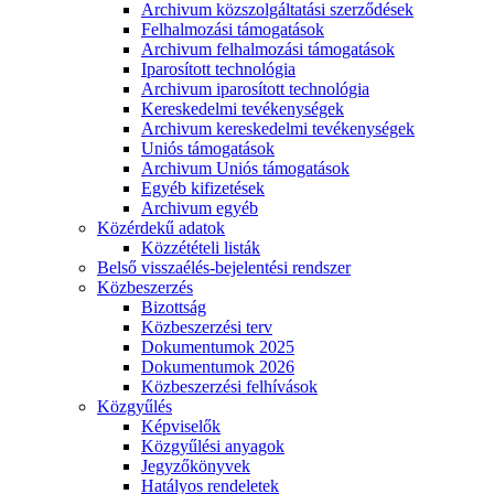
Archivum közszolgáltatási szerződések
Felhalmozási támogatások
Archivum felhalmozási támogatások
Iparosított technológia
Archivum iparosított technológia
Kereskedelmi tevékenységek
Archivum kereskedelmi tevékenységek
Uniós támogatások
Archivum Uniós támogatások
Egyéb kifizetések
Archivum egyéb
Közérdekű adatok
Közzétételi listák
Belső visszaélés-bejelentési rendszer
Közbeszerzés
Bizottság
Közbeszerzési terv
Dokumentumok 2025
Dokumentumok 2026
Közbeszerzési felhívások
Közgyűlés
Képviselők
Közgyűlési anyagok
Jegyzőkönyvek
Hatályos rendeletek