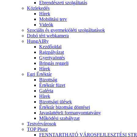
Ebrendészeti szolgáltatás
Közlekedés
Hírek
Mobilitási terv
Videók
Szociális és gyermekjóléti szolgáltatások
Dobó téri webkamera
HungAIRy
Kezdőoldal
Rajzpályázat
Gyertyaöntés
Bringás reggeli
Hírek
Egri Értéktár
Bizottság
Értéktár füzet
Galéria
Hírek
Bizottsági ülések
Értéktár bizottság döntései
Javaslattételi formanyomtatvány
Működési szabályzat
Testvérvárosok
TOP Plusz
FENNTARTHATÓ VÁROSFEJLESZTÉSI ST