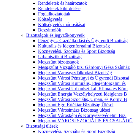
Rendeletek és határozatok
Rendeletek kihirdetése
Foglalkoztatottak
Költségvetés
Költségvetés módosításai
Beszámolók
Bizottságok és jegyzőkönyveik
Pénzügyi-, Gazdálkodási és Ügyrendi Bizottság
Kulturális és Idegenforgalmi Bizottság
Köznevelési, Szociális és Sport Bizottság
Urbanisztikai Bizottság
Megszűnt bizottságok
Mesgszűnt Vizsgáló biz. Gárdonyi Géza Színház
Megszűnt Városgazdálkodási Bizottság
Megszűnt Városi Pénzügyi és Ügyrendi Bizottsá
Megszűnt Városi Kulturális, Idegenforgalmi és
Megszűnt Városi Urbanisztikai, Klíma- és Körn
Megszűnt Energia Veszélyhelyzeti Ideiglenes B
Megszűnt Városi Szociális, Urban. és Körny. B
Megszűnt Egri Értéktár Bizottság Ülései
Megszűnt Városimázs Bizottság ülései
Megszűnt Városképi és Környezetvédelmi Biz.
Megszűnt VÁROSI SZOCIÁLIS ÉS CSALÁDÜ
Bizottsági ülések
Köznevelési, Szociális és Sport Bizottság