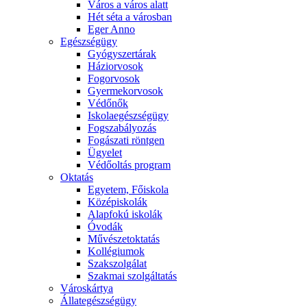
Város a város alatt
Hét séta a városban
Eger Anno
Egészségügy
Gyógyszertárak
Háziorvosok
Fogorvosok
Gyermekorvosok
Védőnők
Iskolaegészségügy
Fogszabályozás
Fogászati röntgen
Ügyelet
Védőoltás program
Oktatás
Egyetem, Főiskola
Középiskolák
Alapfokú iskolák
Óvodák
Művészetoktatás
Kollégiumok
Szakszolgálat
Szakmai szolgáltatás
Városkártya
Állategészségügy