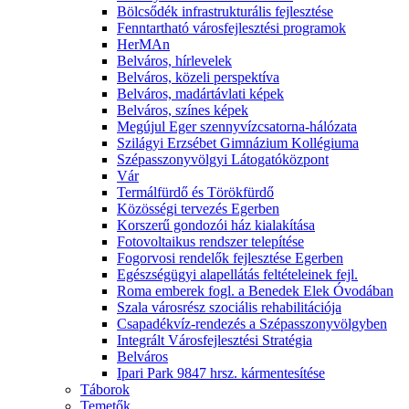
Bölcsődék infrastrukturális fejlesztése
Fenntartható városfejlesztési programok
HerMAn
Belváros, hírlevelek
Belváros, közeli perspektíva
Belváros, madártávlati képek
Belváros, színes képek
Megújul Eger szennyvízcsatorna-hálózata
Szilágyi Erzsébet Gimnázium Kollégiuma
Szépasszonyvölgyi Látogatóközpont
Vár
Termálfürdő és Törökfürdő
Közösségi tervezés Egerben
Korszerű gondozói ház kialakítása
Fotovoltaikus rendszer telepítése
Fogorvosi rendelők fejlesztése Egerben
Egészségügyi alapellátás feltételeinek fejl.
Roma emberek fogl. a Benedek Elek Óvodában
Szala városrész szociális rehabilitációja
Csapadékvíz-rendezés a Szépasszonyvölgyben
Integrált Városfejlesztési Stratégia
Belváros
Ipari Park 9847 hrsz. kármentesítése
Táborok
Temetők