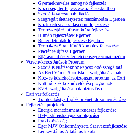
Gyermeknevelés támogató fejlesztés
Közösségi tér fejlesztése az Érsekkertben
Szociális városrehabilitáció
Szegregált élethelyzetek felszámolása Egerben
Közlekedési átszállási pont fejlesztése
Természetjáró infrastruktúra fejlesztése
Humán fejlesztések Egerben
Belterületi utak fejlesztése Egerben
Termál- és Strandfürdő komplex fejlesztése
Piactér felújítása Egerben
Eljárásrend összeférhetetlenségre vonatkozóan
Versenyképes Járások Program
Szociális ellátásokhoz kapcsolódó szolgáltatá
Az Egri Városi Sportiskola szolgáltatásainak
Köz- és közlekedésbiztonsági program az Egri
Kulturális és közművelődési programok
EVSI szolgáltatásainak biztosítása
Egri vár fejlesztés
Tömlöc bástya Építéstörténeti dokumentáció és
Fejlesztési projektek
Energia menedzsment rendszer fejlesztése
Helyi klímastratégia kidolgozása
Praxisközösség
Eger MJV Önkormányzata Szervezetfejlesztése
Lenkey János Általános Iskola