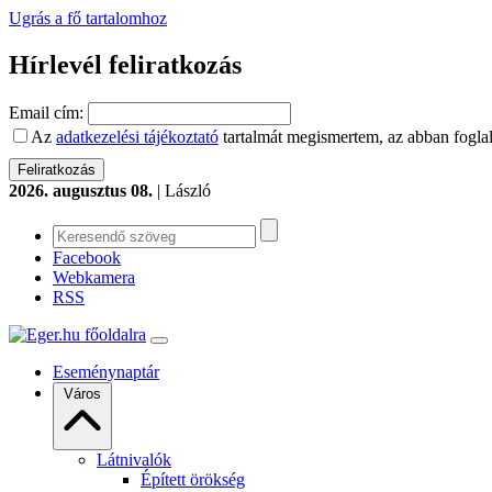
Ugrás a fő tartalomhoz
Hírlevél feliratkozás
Email cím:
Az
adatkezelési tájékoztató
tartalmát megismertem, az abban foglal
2026. augusztus 08.
| László
Facebook
Webkamera
RSS
Eseménynaptár
Város
Látnivalók
Épített örökség