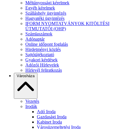
Méltányossági kérelmek
Egyéb kérelmek
Szálláshely ügyintézés
Hagyatéki ügyintézés
IFORM NYOMTATVÁNYOK KITÖLTÉSI
ÚTMUTATÓI (OHP)
Számlaszámok
Adónaptár
Online időpont foglalás
Hirdetményi közlés
Sajtótájékoztató
Gyakori kérdések
Adózói Hírlevelek
Hírlevél feliratkozás
Városháza
Vezetés
Irodák
Adó Iroda
Gazdasági Iroda
Kabinet Iroda
Városüzemeltetési Iroda