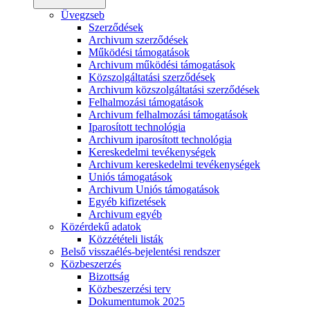
Üvegzseb
Szerződések
Archivum szerződések
Működési támogatások
Archivum működési támogatások
Közszolgáltatási szerződések
Archivum közszolgáltatási szerződések
Felhalmozási támogatások
Archivum felhalmozási támogatások
Iparosított technológia
Archivum iparosított technológia
Kereskedelmi tevékenységek
Archivum kereskedelmi tevékenységek
Uniós támogatások
Archivum Uniós támogatások
Egyéb kifizetések
Archivum egyéb
Közérdekű adatok
Közzétételi listák
Belső visszaélés-bejelentési rendszer
Közbeszerzés
Bizottság
Közbeszerzési terv
Dokumentumok 2025