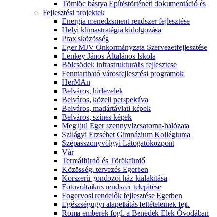
Tömlöc bástya Építéstörténeti dokumentáció és
Fejlesztési projektek
Energia menedzsment rendszer fejlesztése
Helyi klímastratégia kidolgozása
Praxisközösség
Eger MJV Önkormányzata Szervezetfejlesztése
Lenkey János Általános Iskola
Bölcsődék infrastrukturális fejlesztése
Fenntartható városfejlesztési programok
HerMAn
Belváros, hírlevelek
Belváros, közeli perspektíva
Belváros, madártávlati képek
Belváros, színes képek
Megújul Eger szennyvízcsatorna-hálózata
Szilágyi Erzsébet Gimnázium Kollégiuma
Szépasszonyvölgyi Látogatóközpont
Vár
Termálfürdő és Törökfürdő
Közösségi tervezés Egerben
Korszerű gondozói ház kialakítása
Fotovoltaikus rendszer telepítése
Fogorvosi rendelők fejlesztése Egerben
Egészségügyi alapellátás feltételeinek fejl.
Roma emberek fogl. a Benedek Elek Óvodában