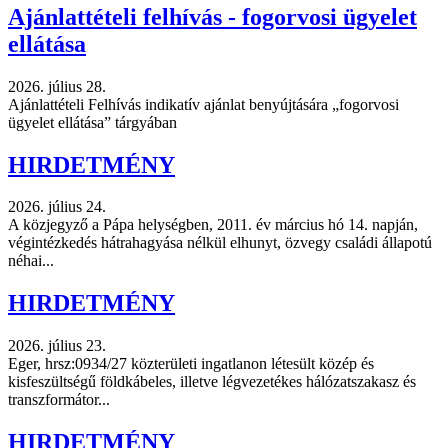
Ajánlattételi felhívás - fogorvosi ügyelet
ellátása
2026. július 28.
Ajánlattételi Felhívás indikatív ajánlat benyújtására „fogorvosi
ügyelet ellátása” tárgyában
HIRDETMÉNY
2026. július 24.
A közjegyző a Pápa helységben, 2011. év március hó 14. napján,
végintézkedés hátrahagyása nélkül elhunyt, özvegy családi állapotú
néhai...
HIRDETMÉNY
2026. július 23.
Eger, hrsz:0934/27 közterületi ingatlanon létesült közép és
kisfeszültségű földkábeles, illetve légvezetékes hálózatszakasz és
transzformátor...
HIRDETMÉNY