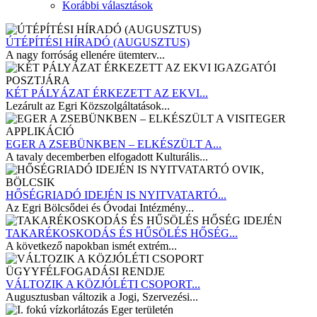
Korábbi választások
ÚTÉPÍTÉSI HÍRADÓ (AUGUSZTUS)
A nagy forróság ellenére ütemterv...
KÉT PÁLYÁZAT ÉRKEZETT AZ EKVI...
Lezárult az Egri Közszolgáltatások...
EGER A ZSEBÜNKBEN – ELKÉSZÜLT A...
A tavaly decemberben elfogadott Kulturális...
HŐSÉGRIADÓ IDEJÉN IS NYITVATARTÓ...
Az Egri Bölcsődei és Óvodai Intézmény...
TAKARÉKOSKODÁS ÉS HŰSÖLÉS HŐSÉG...
A következő napokban ismét extrém...
VÁLTOZIK A KÖZJÓLÉTI CSOPORT...
Augusztusban változik a Jogi, Szervezési...