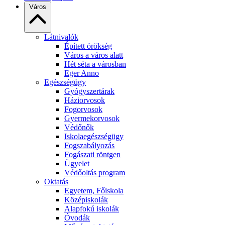
Város
Látnivalók
Épített örökség
Város a város alatt
Hét séta a városban
Eger Anno
Egészségügy
Gyógyszertárak
Háziorvosok
Fogorvosok
Gyermekorvosok
Védőnők
Iskolaegészségügy
Fogszabályozás
Fogászati röntgen
Ügyelet
Védőoltás program
Oktatás
Egyetem, Főiskola
Középiskolák
Alapfokú iskolák
Óvodák