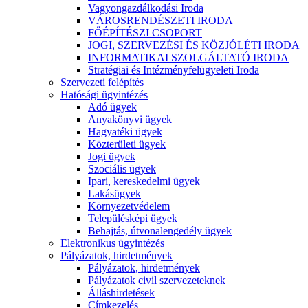
Vagyongazdálkodási Iroda
VÁROSRENDÉSZETI IRODA
FŐÉPÍTÉSZI CSOPORT
JOGI, SZERVEZÉSI ÉS KÖZJÓLÉTI IRODA
INFORMATIKAI SZOLGÁLTATÓ IRODA
Stratégiai és Intézményfelügyeleti Iroda
Szervezeti felépítés
Hatósági ügyintézés
Adó ügyek
Anyakönyvi ügyek
Hagyatéki ügyek
Közterületi ügyek
Jogi ügyek
Szociális ügyek
Ipari, kereskedelmi ügyek
Lakásügyek
Környezetvédelem
Településképi ügyek
Behajtás, útvonalengedély ügyek
Elektronikus ügyintézés
Pályázatok, hirdetmények
Pályázatok, hirdetmények
Pályázatok civil szervezeteknek
Álláshirdetések
Címkezelés