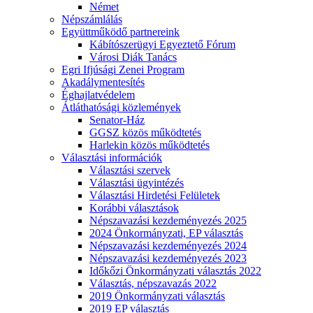
Német
Népszámlálás
Együttműködő partnereink
Kábítószerügyi Egyeztető Fórum
Városi Diák Tanács
Egri Ifjúsági Zenei Program
Akadálymentesítés
Éghajlatvédelem
Átláthatósági közlemények
Senator-Ház
GGSZ közös működtetés
Harlekin közös működtetés
Választási információk
Választási szervek
Választási ügyintézés
Választási Hirdetési Felületek
Korábbi választások
Népszavazási kezdeményezés 2025
2024 Önkormányzati, EP választás
Népszavazási kezdeményezés 2024
Népszavazási kezdeményezés 2023
Időkőzi Önkormányzati választás 2022
Választás, népszavazás 2022
2019 Önkormányzati választás
2019 EP választás