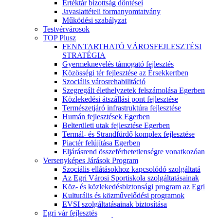
Értéktár bizottság döntései
Javaslattételi formanyomtatvány
Működési szabályzat
Testvérvárosok
TOP Plusz
FENNTARTHATÓ VÁROSFEJLESZTÉSI
STRATÉGIA
Gyermeknevelés támogató fejlesztés
Közösségi tér fejlesztése az Érsekkertben
Szociális városrehabilitáció
Szegregált élethelyzetek felszámolása Egerben
Közlekedési átszállási pont fejlesztése
Természetjáró infrastruktúra fejlesztése
Humán fejlesztések Egerben
Belterületi utak fejlesztése Egerben
Termál- és Strandfürdő komplex fejlesztése
Piactér felújítása Egerben
Eljárásrend összeférhetetlenségre vonatkozóan
Versenyképes Járások Program
Szociális ellátásokhoz kapcsolódó szolgáltatá
Az Egri Városi Sportiskola szolgáltatásainak
Köz- és közlekedésbiztonsági program az Egri
Kulturális és közművelődési programok
EVSI szolgáltatásainak biztosítása
Egri vár fejlesztés