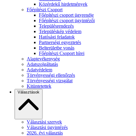
Közérdekű hirdetmények
Főépítészi Csoport
Főépítészi csoport ügyrendje
Főépítészi csoport ügyintézői
Településrendezés
Településkép védelem
Hatósági feladatok
Partnerségi egyeztetés
Belterületbe vonás
Főépítészi Csoport hírei
Alaptevékenység
Adatszolgáltatás
Adatvédelem
Törvényességi ellenőrzés
Törvényességi vizsgálat
Kitüntetettek
Választások
Választási szervek
Választási ügyintézés
2026. évi választás