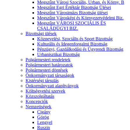
Megszűnt Városi Szociális, Urban. és Körny. B
Megszűnt Egri Értéktár Bizottság Ülései
Megszűnt Városimázs Bizottság ülései
Megszűnt Városképi és Környezetvédelmi Biz.
Megszűnt VÁROSI SZOCIÁLIS ÉS
CSALÁDÜGYI BIZ.
Bizottsági ülések
Köznevelési, Szociális és Sport Bizottság
Kulturális és Idegenforgalmi Bizottság
Pénzügyi, Gazdálkodási és Ügyrendi Bizottság
Urbanisztikai Bizottság
Polgármesteri rendeletek
Polgármesteri határozatok
Polgármesteri döntések
Önkormányzati társaságok
Kistérségi társulás
Önkormányzati alapítványok
Költségvetési szervek
Közszolgáltatás
Koncepciók
Nemzetiségek
Cigány
Görög
Lengyel
Ruszin