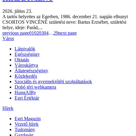
2026. július 23.
A tartós helyettes az Egerben, 1986. december 21. napján elhunyt
CSORTOS VINCÉNÉ születési neve: Bartus Erzsébet, születési
helye, ideje: Parád,...
previous page
01
02
03
04
…
29
next page
Város
Látnivalók
Egészségügy
Oktatás
Városkártya
Állategészségügy
Közlekedés
Szociális és gyermekjóléti szolgáltatások
Dobó téri webkamera
HungAIRy
Egri Értéktár
Hírek
Egri Magazin
Vezető hírek
Tudomány
Gazdaság