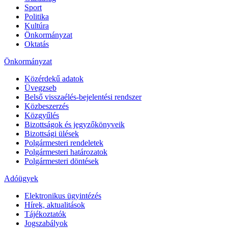
Sport
Politika
Kultúra
Önkormányzat
Oktatás
Önkormányzat
Közérdekű adatok
Üvegzseb
Belső visszaélés-bejelentési rendszer
Közbeszerzés
Közgyűlés
Bizottságok és jegyzőkönyveik
Bizottsági ülések
Polgármesteri rendeletek
Polgármesteri határozatok
Polgármesteri döntések
Adóügyek
Elektronikus ügyintézés
Hírek, aktualitások
Tájékoztatók
Jogszabályok