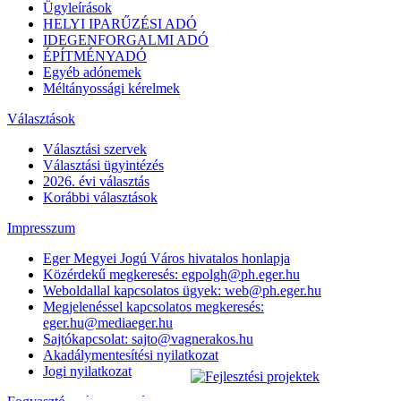
Ügyleírások
HELYI IPARŰZÉSI ADÓ
IDEGENFORGALMI ADÓ
ÉPÍTMÉNYADÓ
Egyéb adónemek
Méltányossági kérelmek
Választások
Választási szervek
Választási ügyintézés
2026. évi választás
Korábbi választások
Impresszum
Eger Megyei Jogú Város hivatalos honlapja
Közérdekű megkeresés: egpolgh@ph.eger.hu
Weboldallal kapcsolatos ügyek: web@ph.eger.hu
Megjelenéssel kapcsolatos megkeresés:
eger.hu@mediaeger.hu
Sajtókapcsolat: sajto@vagnerakos.hu
Akadálymentesítési nyilatkozat
Jogi nyilatkozat