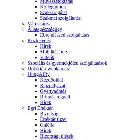
Művészetoktatás
Kollégiumok
Szakszolgálat
Szakmai szolgáltatás
Városkártya
Állategészségügy
Ebrendészeti szolgáltatás
Közlekedés
Hírek
Mobilitási terv
Videók
Szociális és gyermekjóléti szolgáltatások
Dobó téri webkamera
HungAIRy
Kezdőoldal
Rajzpályázat
Gyertyaöntés
Bringás reggeli
Hírek
Egri Értéktár
Bizottság
Értéktár füzet
Galéria
Hírek
Bizottsági ülések