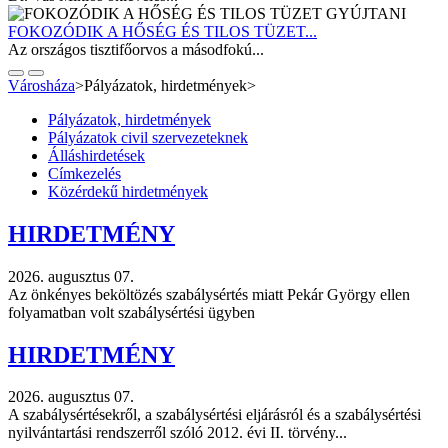
FOKOZÓDIK A HŐSÉG ÉS TILOS TÜZET...
Az országos tisztifőorvos a másodfokú...
Városháza
>
Pályázatok, hirdetmények
>
Pályázatok, hirdetmények
Pályázatok civil szervezeteknek
Álláshirdetések
Címkezelés
Közérdekű hirdetmények
HIRDETMÉNY
2026. augusztus 07.
Az önkényes beköltözés szabálysértés miatt Pekár György ellen
folyamatban volt szabálysértési ügyben
HIRDETMÉNY
2026. augusztus 07.
A szabálysértésekről, a szabálysértési eljárásról és a szabálysértési
nyilvántartási rendszerről szóló 2012. évi II. törvény...