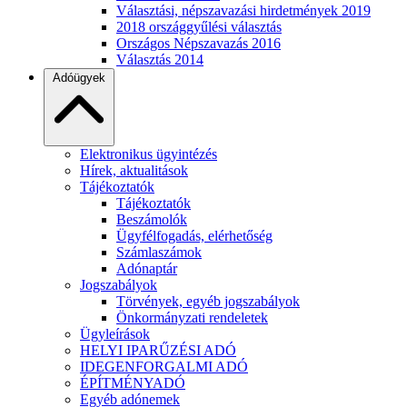
Választási, népszavazási hirdetmények 2019
2018 országgyűlési választás
Országos Népszavazás 2016
Választás 2014
Adóügyek
Elektronikus ügyintézés
Hírek, aktualitások
Tájékoztatók
Tájékoztatók
Beszámolók
Ügyfélfogadás, elérhetőség
Számlaszámok
Adónaptár
Jogszabályok
Törvények, egyéb jogszabályok
Önkormányzati rendeletek
Ügyleírások
HELYI IPARŰZÉSI ADÓ
IDEGENFORGALMI ADÓ
ÉPÍTMÉNYADÓ
Egyéb adónemek