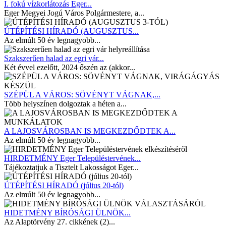
I. fokú vízkorlátozás Eger...
Eger Megyei Jogú Város Polgármestere, a...
ÚTÉPÍTÉSI HÍRADÓ (AUGUSZTUS...
Az elmúlt 50 év legnagyobb...
Szakszerűen halad az egri vár...
Két évvel ezelőtt, 2024 őszén az (akkor...
SZÉPÜL A VÁROS: SÖVÉNYT VÁGNAK,...
Több helyszínen dolgoztak a héten a...
A LAJOSVÁROSBAN IS MEGKEZDŐDTEK A...
Az elmúlt 50 év legnagyobb...
HIRDETMÉNY Eger Településtervének...
Tájékoztatjuk a Tisztelt Lakosságot Eger...
ÚTÉPÍTÉSI HÍRADÓ (július 20-tól)
Az elmúlt 50 év legnagyobb...
HIDETMÉNY BÍRÓSÁGI ÜLNÖK...
Az Alaptörvény 27. cikkének (2)...