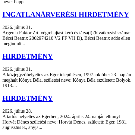
neve: Papp...
INGATLANÁRVERÉSI HIRDETMÉNY
2026. július 31.
Argenta Faktor Zrt. végrehajtást kérő és társa(i) (hivatkozási száma:
Bécsi Beatrix 2002974210 V2 FF VH D), Bécsi Beatrix adós ellen
megindult...
HIRDETMÉNY
2026. július 31.
A közjegyzőhelyettes az Eger településen, 1997. október 23. napján
meghalt Kónya Béla, születési neve: Kónya Béla (született: Bolyok,
1913....
HIRDETMÉNY
2026. július 28.
A tartós helyettes az Egerben, 2024. április 24. napján elhunyt
Horvát Dénes születési neve: Horvát Dénes, született: Eger, 1981.
augusztus 8., anyja...