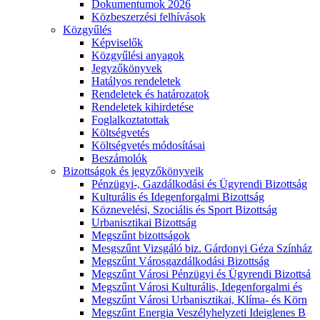
Dokumentumok 2026
Közbeszerzési felhívások
Közgyűlés
Képviselők
Közgyűlési anyagok
Jegyzőkönyvek
Hatályos rendeletek
Rendeletek és határozatok
Rendeletek kihirdetése
Foglalkoztatottak
Költségvetés
Költségvetés módosításai
Beszámolók
Bizottságok és jegyzőkönyveik
Pénzügyi-, Gazdálkodási és Ügyrendi Bizottság
Kulturális és Idegenforgalmi Bizottság
Köznevelési, Szociális és Sport Bizottság
Urbanisztikai Bizottság
Megszűnt bizottságok
Mesgszűnt Vizsgáló biz. Gárdonyi Géza Színház
Megszűnt Városgazdálkodási Bizottság
Megszűnt Városi Pénzügyi és Ügyrendi Bizottsá
Megszűnt Városi Kulturális, Idegenforgalmi és
Megszűnt Városi Urbanisztikai, Klíma- és Körn
Megszűnt Energia Veszélyhelyzeti Ideiglenes B