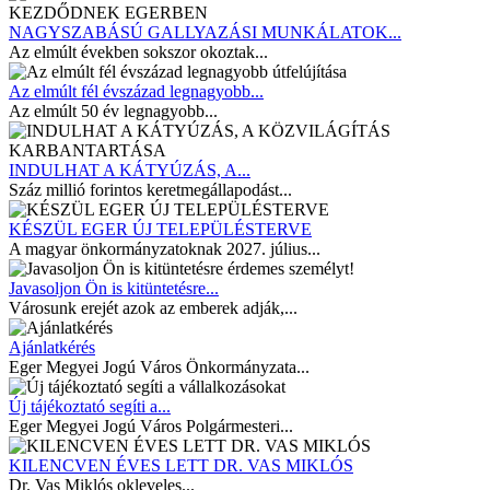
NAGYSZABÁSÚ GALLYAZÁSI MUNKÁLATOK...
Az elmúlt években sokszor okoztak...
Az elmúlt fél évszázad legnagyobb...
Az elmúlt 50 év legnagyobb...
INDULHAT A KÁTYÚZÁS, A...
Száz millió forintos keretmegállapodást...
KÉSZÜL EGER ÚJ TELEPÜLÉSTERVE
A magyar önkormányzatoknak 2027. július...
Javasoljon Ön is kitüntetésre...
Városunk erejét azok az emberek adják,...
Ajánlatkérés
Eger Megyei Jogú Város Önkormányzata...
Új tájékoztató segíti a...
Eger Megyei Jogú Város Polgármesteri...
KILENCVEN ÉVES LETT DR. VAS MIKLÓS
Dr. Vas Miklós okleveles...