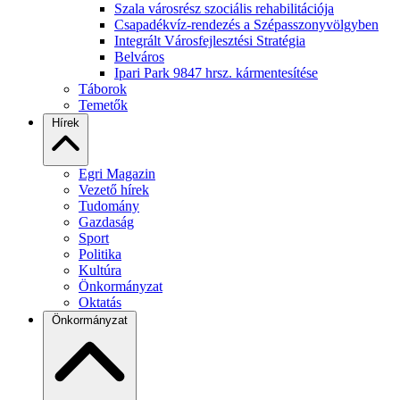
Szala városrész szociális rehabilitációja
Csapadékvíz-rendezés a Szépasszonyvölgyben
Integrált Városfejlesztési Stratégia
Belváros
Ipari Park 9847 hrsz. kármentesítése
Táborok
Temetők
Hírek
Egri Magazin
Vezető hírek
Tudomány
Gazdaság
Sport
Politika
Kultúra
Önkormányzat
Oktatás
Önkormányzat