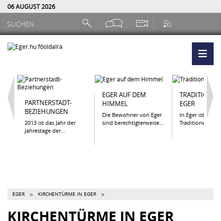
06 AUGUST 2026
EGER AUF DEM
TRADITIONEN
PARTNERSTADT-
HIMMEL
EGER
BEZIEHUNGEN
Die Bewohner von Eger
In Eger ist es wi
2013 ist das Jahr der
sind berechtigterweise...
Traditionen zu...
Jahrestage der...
>
>
EGER
KIRCHENTÜRME IN EGER
KIRCHENTÜRME IN EGER