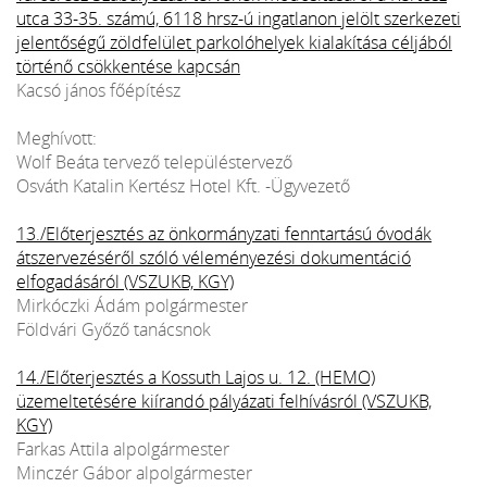
utca 33-35. számú, 6118 hrsz-ú ingatlanon jelölt szerkezeti
jelentőségű zöldfelület parkolóhelyek kialakítása céljából
történő csökkentése kapcsán
Kacsó jános főépítész
Meghívott:
Wolf Beáta tervező településtervező
Osváth Katalin Kertész Hotel Kft. -Ügyvezető
13./Előterjesztés az önkormányzati fenntartású óvodák
átszervezéséről szóló véleményezési dokumentáció
elfogadásáról (VSZUKB, KGY)
Mirkóczki Ádám polgármester
Földvári Győző tanácsnok
14./Előterjesztés a Kossuth Lajos u. 12. (HEMO)
üzemeltetésére kiírandó pályázati felhívásról (VSZUKB,
KGY)
Farkas Attila alpolgármester
Minczér Gábor alpolgármester