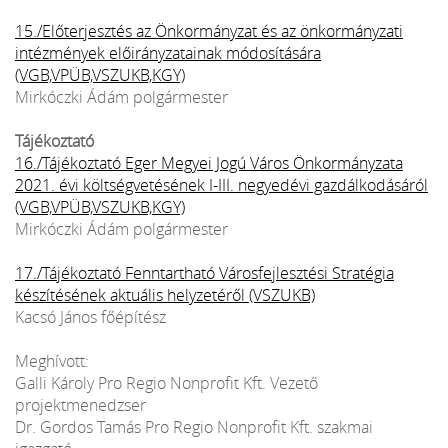
15./Előterjesztés az Önkormányzat és az önkormányzati
intézmények előirányzatainak módosítására
(VGB,VPÜB,VSZUKB,KGY)
Mirkóczki Ádám polgármester
Tájékoztató
16./Tájékoztató Eger Megyei Jogú Város Önkormányzata
2021. évi költségvetésének I-III. negyedévi gazdálkodásáról
(VGB,VPÜB,VSZUKB,KGY)
Mirkóczki Ádám polgármester
17./Tájékoztató Fenntartható Városfejlesztési Stratégia
készítésének aktuális helyzetéről (VSZUKB)
Kacsó János főépítész
Meghívott:
Galli Károly Pro Regio Nonprofit Kft. Vezető
projektmenedzser
Dr. Gordos Tamás Pro Regio Nonprofit Kft. szakmai