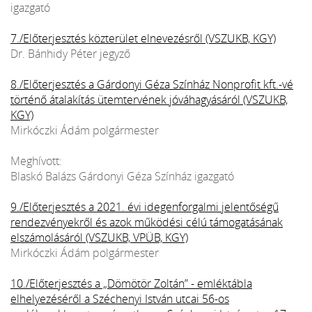
igazgató
7./Előterjesztés közterület elnevezésről (VSZUKB, KGY)
Dr. Bánhidy Péter jegyző
8./Előterjesztés a Gárdonyi Géza Színház Nonprofit kft.-vé
történő átalakítás ütemtervének jóváhagyásáról (VSZUKB,
KGY)
Mirkóczki Ádám polgármester
Meghívott:
Blaskó Balázs Gárdonyi Géza Színház igazgató
9./Előterjesztés a 2021. évi idegenforgalmi jelentőségű
rendezvényekről és azok működési célú támogatásának
elszámolásáról (VSZUKB, VPÜB, KGY)
Mirkóczki Ádám polgármester
10./Előterjesztés a „Dömötör Zoltán” - emléktábla
elhelyezéséről a Széchenyi István utcai 56-os