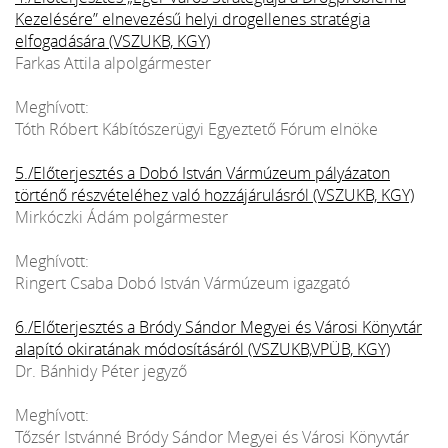
Kezelésére” elnevezésű helyi drogellenes stratégia
elfogadására (VSZUKB, KGY)
Farkas Attila alpolgármester
Meghívott:
Tóth Róbert Kábítószerügyi Egyeztető Fórum elnöke
5./Előterjesztés a Dobó István Vármúzeum pályázaton
történő részvételéhez való hozzájárulásról (VSZUKB, KGY)
Mirkóczki Ádám polgármester
Meghívott:
Ringert Csaba Dobó István Vármúzeum igazgató
6./Előterjesztés a Bródy Sándor Megyei és Városi Könyvtár
alapító okiratának módosításáról (VSZUKB,VPÜB, KGY)
Dr. Bánhidy Péter jegyző
Meghívott:
Tőzsér Istvánné Bródy Sándor Megyei és Városi Könyvtár