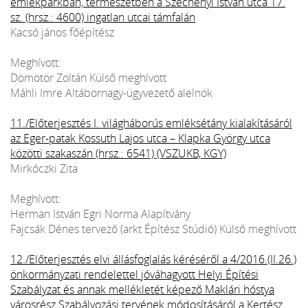
emlékparkban, természetben a Széchenyi István utca 17.
sz. (hrsz.: 4600) ingatlan utcai támfalán
Kacsó jános főépítész
Meghívott:
Dömötör Zoltán Külső meghívott
Máhli Imre Altábornagy-ügyvezető alelnök
11./Előterjesztés I. világháborús emléksétány kialakításáról
az Eger-patak Kossuth Lajos utca – Klapka György utca
közötti szakaszán (hrsz.: 6541) (VSZUKB, KGY)
Mirkóczki Zita
Meghívott:
Herman István Egri Norma Alapítvány
Fajcsák Dénes tervező (arkt Építész Stúdió) Külső meghívott
12./Előterjesztés elvi állásfoglalás kéréséről a 4/2016.(II.26.)
önkormányzati rendelettel jóváhagyott Helyi Építési
Szabályzat és annak mellékletét képező Maklári hóstya
városrész Szabályozási tervének módosításáról a Kertész