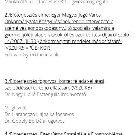
Mlinkó Attila Ledora Plusz Kft. ügyvezető igazgató
2./Előterjesztés címe: Eger Megyei Jogú Város
Önkormányzata Közgyűlésének rendelettervezete a
személyes gondoskodást nyújtó szociális, valamint a
gyermekjóléti alapellátásokról és azok térítési díjairól szóló
14/2007. (III.30.) önkormányzati rendelet módosításáról
(VSZUKB; VPÜB; KGY)
Földvári Győző tanácsnok
3./Előterjesztés fogorvosi körzet feladat-ellátási
szerződéssel történő ellátásáról(VSZUKB)
Dr. Nagy-Holló Eszter Júlia irodavezető
Meghívott:
Dr. Harangozó Hajnalka fogorvos
Dr. Göböly Borbála fogorvos
4./Előterjesztés „Eger Város Stratégiája a Drogprobléma