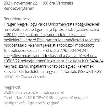
2021. november 22. 11:00 óra, Városháza
Rendezvényterem
Rendelettervezet
1./Eger Megyei Jogú Város Önkormányzata Közgyűlésének
rendelettervezete Eger Helyi Építési Szabályzatáról szóló
4/2016.(II.26.) önkormányzati rendelete és annak
mellékletét képező Déli Iparterület szabályozási tervének
módosításáról,valamint javaslat a többször módosított
Településszerkezeti Tervről szóló 279/2004.(VI.24.)
közgyűlési határozat módosításáról a Gyetvai József utca
10503/22 helyrajzi számú ingatlanra, és a Kőlyuk út 9494/24
helyrajzi számú ingatlanra vonatkozó egyedi kérelmek
kapcsán Két fordulóban tárgyalt – 1. forduló (VSZUKB, KGY)
Mirkóczki Zita tanácsnok
Meghívott:
Wolf Beáta tervező településtervező
Csorba Tamás MULTIPACK Kft - ügyvezető igazgató
MultipackKft.- ügyvezető igazgató