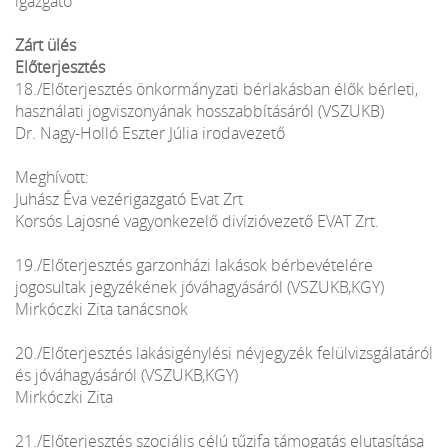
igazgató
Zárt ülés
Előterjesztés
18./Előterjesztés önkormányzati bérlakásban élők bérleti,
használati jogviszonyának hosszabbításáról (VSZUKB)
Dr. Nagy-Holló Eszter Júlia irodavezető
Meghívott:
Juhász Éva vezérigazgató Evat Zrt
Korsós Lajosné vagyonkezelő divízióvezető EVAT Zrt.
19./Előterjesztés garzonházi lakások bérbevételére
jogosultak jegyzékének jóváhagyásáról (VSZUKB,KGY)
Mirkóczki Zita tanácsnok
20./Előterjesztés lakásigénylési névjegyzék felülvizsgálatáról
és jóváhagyásáról (VSZUKB,KGY)
Mirkóczki Zita
21./Előterjesztés szociális célú tűzifa támogatás elutasítása