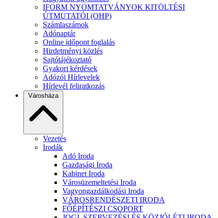
IFORM NYOMTATVÁNYOK KITÖLTÉSI
ÚTMUTATÓI (OHP)
Számlaszámok
Adónaptár
Online időpont foglalás
Hirdetményi közlés
Sajtótájékoztató
Gyakori kérdések
Adózói Hírlevelek
Hírlevél feliratkozás
Városháza
Vezetés
Irodák
Adó Iroda
Gazdasági Iroda
Kabinet Iroda
Városüzemeltetési Iroda
Vagyongazdálkodási Iroda
VÁROSRENDÉSZETI IRODA
FŐÉPÍTÉSZI CSOPORT
JOGI, SZERVEZÉSI ÉS KÖZJÓLÉTI IRODA