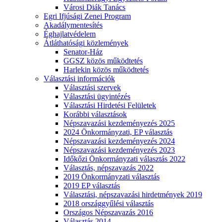
Városi Diák Tanács
Egri Ifjúsági Zenei Program
Akadálymentesítés
Éghajlatvédelem
Átláthatósági közlemények
Senator-Ház
GGSZ közös működtetés
Harlekin közös működtetés
Választási információk
Választási szervek
Választási ügyintézés
Választási Hirdetési Felületek
Korábbi választások
Népszavazási kezdeményezés 2025
2024 Önkormányzati, EP választás
Népszavazási kezdeményezés 2024
Népszavazási kezdeményezés 2023
Időkőzi Önkormányzati választás 2022
Választás, népszavazás 2022
2019 Önkormányzati választás
2019 EP választás
Választási, népszavazási hirdetmények 2019
2018 országgyűlési választás
Országos Népszavazás 2016
Választás 2014