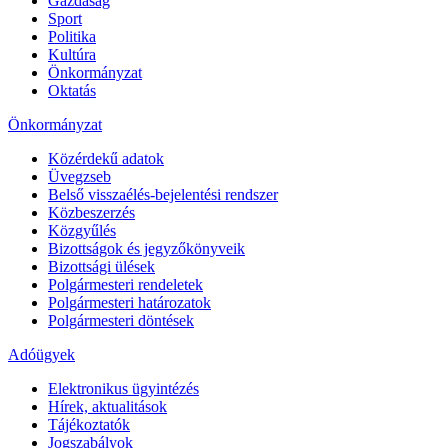
Gazdaság
Sport
Politika
Kultúra
Önkormányzat
Oktatás
Önkormányzat
Közérdekű adatok
Üvegzseb
Belső visszaélés-bejelentési rendszer
Közbeszerzés
Közgyűlés
Bizottságok és jegyzőkönyveik
Bizottsági ülések
Polgármesteri rendeletek
Polgármesteri határozatok
Polgármesteri döntések
Adóügyek
Elektronikus ügyintézés
Hírek, aktualitások
Tájékoztatók
Jogszabályok