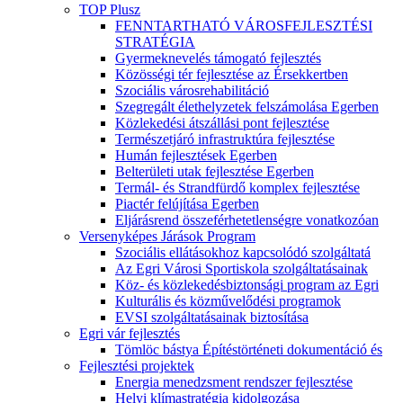
TOP Plusz
FENNTARTHATÓ VÁROSFEJLESZTÉSI
STRATÉGIA
Gyermeknevelés támogató fejlesztés
Közösségi tér fejlesztése az Érsekkertben
Szociális városrehabilitáció
Szegregált élethelyzetek felszámolása Egerben
Közlekedési átszállási pont fejlesztése
Természetjáró infrastruktúra fejlesztése
Humán fejlesztések Egerben
Belterületi utak fejlesztése Egerben
Termál- és Strandfürdő komplex fejlesztése
Piactér felújítása Egerben
Eljárásrend összeférhetetlenségre vonatkozóan
Versenyképes Járások Program
Szociális ellátásokhoz kapcsolódó szolgáltatá
Az Egri Városi Sportiskola szolgáltatásainak
Köz- és közlekedésbiztonsági program az Egri
Kulturális és közművelődési programok
EVSI szolgáltatásainak biztosítása
Egri vár fejlesztés
Tömlöc bástya Építéstörténeti dokumentáció és
Fejlesztési projektek
Energia menedzsment rendszer fejlesztése
Helyi klímastratégia kidolgozása