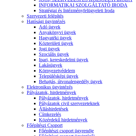
INFORMATIKAI SZOLGÁLTATÓ IRODA
Stratégiai és Intézményfelügyeleti Iroda
Szervezeti felépítés
Hatósági ügyintézés
Adó ügyek
Anyakönyvi ügyek
Hagyatéki ügyek
Közterületi ügyek
Jogi ügyek
Szociális ügyek
Ipari, kereskedelmi ügyek
Lakásügyek
Környezetvédelem
Településképi ügyek
Behajtás, útvonalengedély ügyek
Elektronikus ügyintézés
Pályázatok, hirdetmények
Pályázatok, hirdetmények
Pályázatok civil szervezeteknek
Álláshirdetések
Címkezelés
Közérdekű hirdetmények
Főépítészi Csoport
Főépítészi csoport ügyrendje