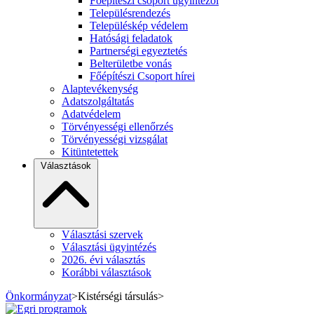
Főépítészi csoport ügyintézői
Településrendezés
Településkép védelem
Hatósági feladatok
Partnerségi egyeztetés
Belterületbe vonás
Főépítészi Csoport hírei
Alaptevékenység
Adatszolgáltatás
Adatvédelem
Törvényességi ellenőrzés
Törvényességi vizsgálat
Kitüntetettek
Választások
Választási szervek
Választási ügyintézés
2026. évi választás
Korábbi választások
Önkormányzat
>
Kistérségi társulás
>