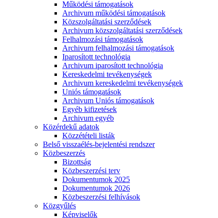
Működési támogatások
Archivum működési támogatások
Közszolgáltatási szerződések
Archivum közszolgáltatási szerződések
Felhalmozási támogatások
Archivum felhalmozási támogatások
Iparosított technológia
Archivum iparosított technológia
Kereskedelmi tevékenységek
Archivum kereskedelmi tevékenységek
Uniós támogatások
Archivum Uniós támogatások
Egyéb kifizetések
Archivum egyéb
Közérdekű adatok
Közzétételi listák
Belső visszaélés-bejelentési rendszer
Közbeszerzés
Bizottság
Közbeszerzési terv
Dokumentumok 2025
Dokumentumok 2026
Közbeszerzési felhívások
Közgyűlés
Képviselők