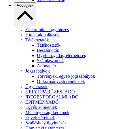
Adóügyek
Elektronikus ügyintézés
Hírek, aktualitások
Tájékoztatók
Tájékoztatók
Beszámolók
Ügyfélfogadás, elérhetőség
Számlaszámok
Adónaptár
Jogszabályok
Törvények, egyéb jogszabályok
Önkormányzati rendeletek
Ügyleírások
HELYI IPARŰZÉSI ADÓ
IDEGENFORGALMI ADÓ
ÉPÍTMÉNYADÓ
Egyéb adónemek
Méltányossági kérelmek
Egyéb kérelmek
Szálláshely ügyintézés
Hagyatéki ügyintézés