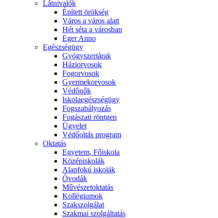
Látnivalók
Épített örökség
Város a város alatt
Hét séta a városban
Eger Anno
Egészségügy
Gyógyszertárak
Háziorvosok
Fogorvosok
Gyermekorvosok
Védőnők
Iskolaegészségügy
Fogszabályozás
Fogászati röntgen
Ügyelet
Védőoltás program
Oktatás
Egyetem, Főiskola
Középiskolák
Alapfokú iskolák
Óvodák
Művészetoktatás
Kollégiumok
Szakszolgálat
Szakmai szolgáltatás