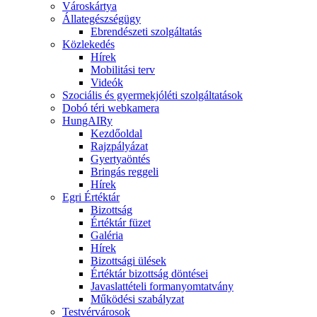
Városkártya
Állategészségügy
Ebrendészeti szolgáltatás
Közlekedés
Hírek
Mobilitási terv
Videók
Szociális és gyermekjóléti szolgáltatások
Dobó téri webkamera
HungAIRy
Kezdőoldal
Rajzpályázat
Gyertyaöntés
Bringás reggeli
Hírek
Egri Értéktár
Bizottság
Értéktár füzet
Galéria
Hírek
Bizottsági ülések
Értéktár bizottság döntései
Javaslattételi formanyomtatvány
Működési szabályzat
Testvérvárosok