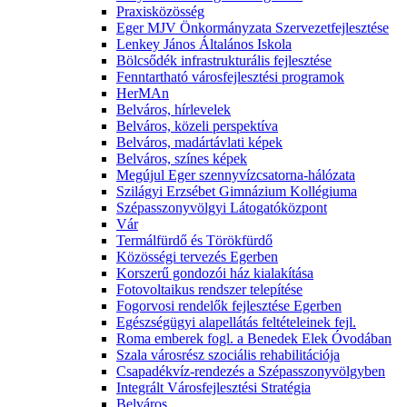
Praxisközösség
Eger MJV Önkormányzata Szervezetfejlesztése
Lenkey János Általános Iskola
Bölcsődék infrastrukturális fejlesztése
Fenntartható városfejlesztési programok
HerMAn
Belváros, hírlevelek
Belváros, közeli perspektíva
Belváros, madártávlati képek
Belváros, színes képek
Megújul Eger szennyvízcsatorna-hálózata
Szilágyi Erzsébet Gimnázium Kollégiuma
Szépasszonyvölgyi Látogatóközpont
Vár
Termálfürdő és Törökfürdő
Közösségi tervezés Egerben
Korszerű gondozói ház kialakítása
Fotovoltaikus rendszer telepítése
Fogorvosi rendelők fejlesztése Egerben
Egészségügyi alapellátás feltételeinek fejl.
Roma emberek fogl. a Benedek Elek Óvodában
Szala városrész szociális rehabilitációja
Csapadékvíz-rendezés a Szépasszonyvölgyben
Integrált Városfejlesztési Stratégia
Belváros