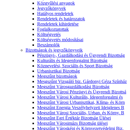
Közgyűlési anyagok
Jegyzőkönyvek
Hatályos rendeletek
Rendeletek és határozatok
Rendeletek kihirdetése
Foglalkoztatottak
Költségvetés
Költségvetés módosításai
Beszámolók
Bizottságok és jegyzőkönyveik
Pénzügyi-, Gazdálkodási és Ügyrendi Bizottság
Kulturális és Idegenforgalmi Bizottság
Köznevelési, Szociális és Sport Bizottság
Urbanisztikai Bizottság
Megszűnt bizottságok
Mesgszűnt Vizsgáló biz. Gárdonyi Géza Színház
Megszűnt Városgazdálkodási Bizottság
Megszűnt Városi Pénzügyi és Ügyrendi Bizottsá
Megszűnt Városi Kulturális, Idegenforgalmi és
Megszűnt Városi Urbanisztikai, Klíma- és Körn
Megszűnt Energia Veszélyhelyzeti Ideiglenes B
Megszűnt Városi Szociális, Urban. és Körny. B
Megszűnt Egri Értéktár Bizottság Ülései
Megszűnt Városimázs Bizottság ülései
Megszűnt Városképi és Környezetvédelmi Biz.