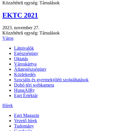
Közzétételi egység: Társulások
EKTC 2021
2023. november 27.
Közzétételi egység: Társulások
Város
Látnivalók
Egészségügy
Oktatás
Városkártya
Állategészségügy
Közlekedés
Szociális és gyermekjóléti szolgáltatások
Dobó téri webkamera
HungAIRy
Egri Értéktár
Hírek
Egri Magazin
Vezető hírek
Tudomány