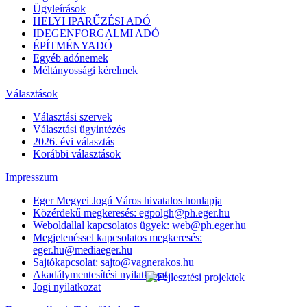
Ügyleírások
HELYI IPARŰZÉSI ADÓ
IDEGENFORGALMI ADÓ
ÉPÍTMÉNYADÓ
Egyéb adónemek
Méltányossági kérelmek
Választások
Választási szervek
Választási ügyintézés
2026. évi választás
Korábbi választások
Impresszum
Eger Megyei Jogú Város hivatalos honlapja
Közérdekű megkeresés: egpolgh@ph.eger.hu
Weboldallal kapcsolatos ügyek: web@ph.eger.hu
Megjelenéssel kapcsolatos megkeresés:
eger.hu@mediaeger.hu
Sajtókapcsolat: sajto@vagnerakos.hu
Akadálymentesítési nyilatkozat
Jogi nyilatkozat