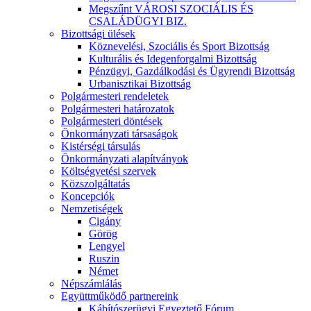
Megszűnt VÁROSI SZOCIÁLIS ÉS
CSALÁDÜGYI BIZ.
Bizottsági ülések
Köznevelési, Szociális és Sport Bizottság
Kulturális és Idegenforgalmi Bizottság
Pénzügyi, Gazdálkodási és Ügyrendi Bizottság
Urbanisztikai Bizottság
Polgármesteri rendeletek
Polgármesteri határozatok
Polgármesteri döntések
Önkormányzati társaságok
Kistérségi társulás
Önkormányzati alapítványok
Költségvetési szervek
Közszolgáltatás
Koncepciók
Nemzetiségek
Cigány
Görög
Lengyel
Ruszin
Német
Népszámlálás
Együttműködő partnereink
Kábítószerügyi Egyeztető Fórum