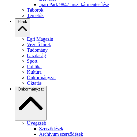
Ipari Park 9847 hrsz. kármentesítése
Táborok
Temetők
Hírek
Egri Magazin
Vezető hírek
Tudomány
Gazdaság
Sport
Politika
Kultúra
Önkormányzat
Oktatás
Önkormányzat
Üvegzseb
Szerződések
Archivum szerződések