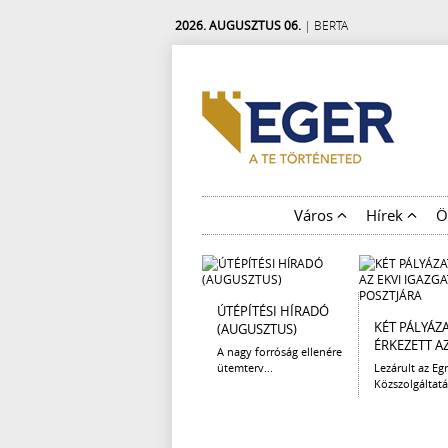
2026. AUGUSZTUS 06.
| BERTA
Város
Hírek
Ö
ÚTÉPÍTÉSI HÍRADÓ
KÉT PÁLYÁZ
(AUGUSZTUS)
ÉRKEZETT AZ 
A nagy forróság ellenére
ütemterv...
Lezárult az Egr
Közszolgáltatá