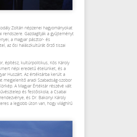
Kodály Zoltán népzenei hagyományokat
 rendszere. Gazdagítják a gyűjteményt
nyei, a magyar pásztor- és
l, az ősi halászkultúrát őrző tiszai
r, építész, kultúrpolitikus, Kós Károly
ismert népi eredetű ételünket, és a
ar Huszárt. Az értéktárba került a
at megjelenítő aradi Szabadság-szobor
Körkép. A Magyar Értéktár részévé vált
vésztelep és festőiskola; a Csabai
 rendezvénye, és Dr. Bakonyi Károly
eres a legjobb úton van, hogy világhírű