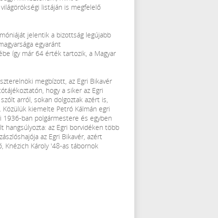
lágörökségi listáján is megfelelő
móniáját jelentik a bizottság legújabb
 magyarsága egyaránt
e így már 64 érték tartozik, a Magyar
iszterelnöki megbízott, az Egri Bikavér
ájékoztatón, hogy a siker az Egri
zólt arról, sokan dolgoztak azért is,
. Közülük kiemelte Petró Kálmán egri
 aki 1936-ban polgármestere és egyben
lt hangsúlyozta: az Egri borvidéken több
ászlóshajója az Egri Bikavér, azért
ő, Knézich Károly '48-as tábornok