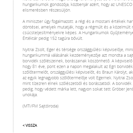
hungarikumok gondozója, közbenjár azért, hogy az UNESCO vi
elismerésben részesüljön.
A miniszter úgy fogalmazott: a régi és a mostani értékek har
döntései, amelyek mutatják, hogy a régmúlt és a közelmúlt
csúcsteljesítményekre képes. A Hungarikumok Gyűjteményéb
Értéktár pedig 152 tagúra bővült.
Nyitrai Zsolt, Eger és térsége országgyűlési képviselője, min
hungarikummá válásának kezdeményezője azt mondta a sajtót
borvidék szőlészeinek, borászainak köszönhető. A képviselő s
hogy 81 éve, pont ezen a napon megalakult az Egri borvidék
szőlőtermelőt, országgyűlési képviselőt, és Braun Károlyt,
az egyik legnagyobb szőlőtermelője volt Egernek. Nyitrai Zso
mint tízezren élnek szőlészetből és borászatból. A borvidék z
pedig, hogy védett márka lett, nagyon sokat tett Gröber Jen
unokája.
(MTI/FM Sajtóiroda)
< VISSZA