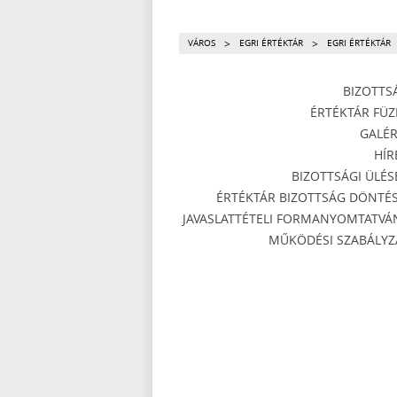
>
>
VÁROS
EGRI ÉRTÉKTÁR
EGRI ÉRTÉKTÁR
BIZOTTS
ÉRTÉKTÁR FÜZ
GALÉR
HÍR
BIZOTTSÁGI ÜLÉS
ÉRTÉKTÁR BIZOTTSÁG DÖNTÉS
JAVASLATTÉTELI FORMANYOMTATVÁ
MŰKÖDÉSI SZABÁLYZ