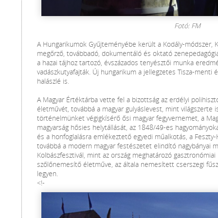
Fotó: FM
A Hungarikumok Gyűjteményébe került a Kodály-módszer, 
megőrző, továbbadó, dokumentáló és oktató zenepedagógiai
a hazai tájhoz tartozó, évszázados tenyésztői munka eredmé
vadászkutyafajták. Új hungarikum a jellegzetes Tisza-menti éte
halászlé is.
A Magyar Értéktárba vette fel a bizottság az erdélyi polihiszto
életművét, továbbá a magyar gulyáslevest, mint világszerte 
történelmünket végigkísérő ősi magyar fegyvernemet, a Magy
magyarság hősies helytállását, az 1848/49-es hagyományok
és a honfoglalásra emlékeztető egyedi műalkotás, a Feszty-
továbbá a modern magyar festészetet elindító nagybányai mű
Kolbászfesztivál, mint az ország meghatározó gasztronómiai
szőlőnemesítő életműve, az általa nemesített cserszegi fűsz
legyen.
<!-