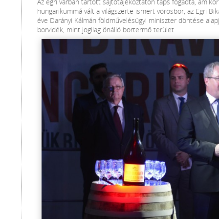
Az egri várban tartott sajtótájékoztatón taps fogadta, amiko
hungarikummá vált a világszerte ismert vörösbor, az Egri Bik
éve Darányi Kálmán földművelésügyi miniszter döntése alapj
borvidék, mint jogilag önálló bortermő terület.