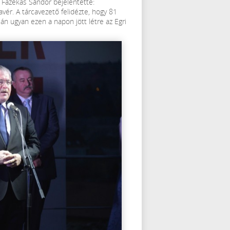
r Fazekas Sándor bejelentette:
avér. A tárcavezető felidézte, hogy 81
án ugyan ezen a napon jött létre az Egri