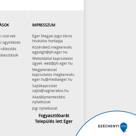
ÁSOK
IMPRESSZUM
i szervek
Eger Megyei Jogú Város
hivatalos honlapja
i ügyintézés
Közérdekű megkeresés:
 választás
egpolgh@ph.eger.hu
választások
Weboldallal kapcsolatos
ügyek: web@ph.eger.hu
Megjelenéssel
kapcsolatos megkeresés:
eger.hu@mediaeger.hu
Sajtókapcsolat:
sajto@vagnerakos.hu
Akadálymentesítési
nyilatkozat
Jogi nyilatkozat
Fogyasztóbarát
Település lett Eger