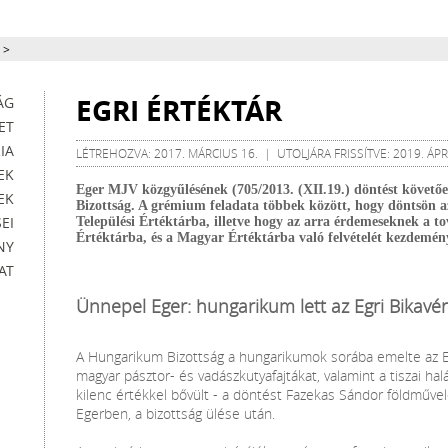
>
EGRI ÉRTÉKTÁR
ÁG
ET
IA
LÉTREHOZVA: 2017. MÁRCIUS 16. | UTOLJÁRA FRISSÍTVE: 2019. ÁPRI
EK
Eger MJV közgyűlésének (705/2013. (XII.19.) döntést követőe
EK
Bizottság. A grémium feladata többek között, hogy döntsön az 
EI
Települési Értéktárba, illetve hogy az arra érdemeseknek a 
Értéktárba, és a Magyar Értéktárba való felvételét kezdemén
NY
AT
Ünnepel Eger: hungarikum lett az Egri Bikavér
A Hungarikum Bizottság a hungarikumok sorába emelte az Eg
magyar pásztor- és vadászkutyafajtákat, valamint a tiszai hal
kilenc értékkel bővült - a döntést Fazekas Sándor földműve
Egerben, a bizottság ülése után.