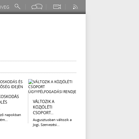
KOSKODÁS
I. FOKÚ
ÚTÉP
VÁLTOZIK A
ÖLÉS
VÍZKORLÁTOZÁS
(AUG
KÖZJÓLÉTI
.
EGER...
Az el
CSOPORT...
legna
ező napokban
Eger Megyei Jogú Város
ém...
Augusztusban változik a
Polgármestere, a...
Jogi, Szervezési...