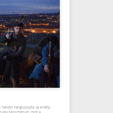
s Sándor hangsúlyozta: az erdélyi
sügyi Minisztérium, mint a