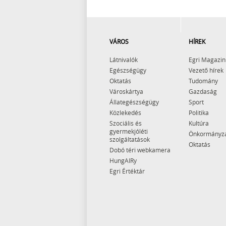
VÁROS
HÍREK
Látnivalók
Egri Magazin
Egészségügy
Vezető hírek
Oktatás
Tudomány
Városkártya
Gazdaság
Állategészségügy
Sport
Közlekedés
Politika
Szociális és
Kultúra
gyermekjóléti
Önkormányz
szolgáltatások
Oktatás
Dobó téri webkamera
HungAIRy
Egri Értéktár