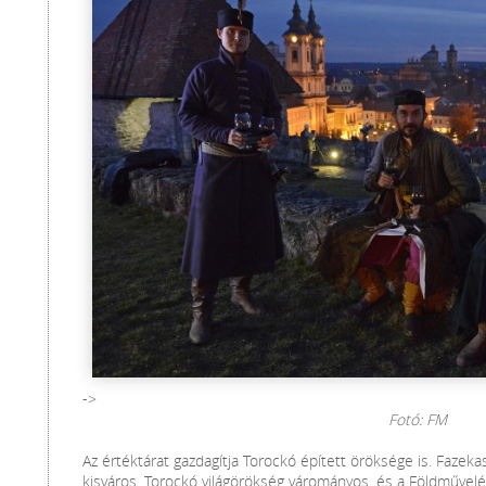
->
Fotó: FM
Az értéktárat gazdagítja Torockó épített öröksége is. Fazeka
kisváros, Torockó világörökség várományos, és a Földművelé