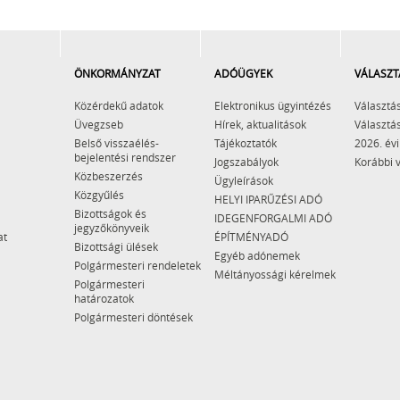
ÖNKORMÁNYZAT
ADÓÜGYEK
VÁLASZT
Közérdekű adatok
Elektronikus ügyintézés
Választás
Üvegzseb
Hírek, aktualitások
Választás
Belső visszaélés-
Tájékoztatók
2026. évi
bejelentési rendszer
Jogszabályok
Korábbi 
Közbeszerzés
Ügyleírások
Közgyűlés
HELYI IPARŰZÉSI ADÓ
Bizottságok és
IDEGENFORGALMI ADÓ
jegyzőkönyveik
at
ÉPÍTMÉNYADÓ
Bizottsági ülések
Egyéb adónemek
Polgármesteri rendeletek
Méltányossági kérelmek
Polgármesteri
határozatok
Polgármesteri döntések