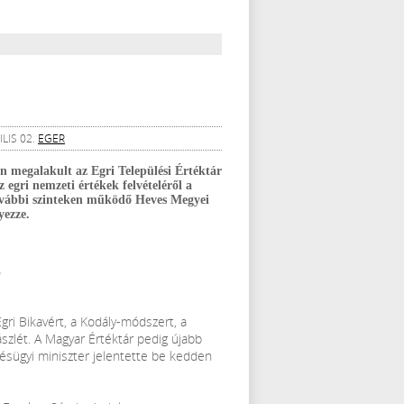
LIS 02.
EGER
n megalakult az Egri Települési Értéktár
egri nemzeti értékek felvételéről a
további szinteken működő Heves Megyei
yezze.
ri Bikavért, a Kodály-módszert, a
ászlét. A Magyar Értéktár pedig újabb
lésügyi miniszter jelentette be kedden