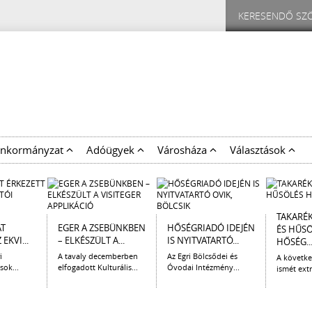
nkormányzat
Adóügyek
Városháza
Választások
TAKARÉ
AT
EGER A ZSEBÜNKBEN
HŐSÉGRIADÓ IDEJÉN
ÉS HŰS
EKVI...
– ELKÉSZÜLT A...
IS NYITVATARTÓ...
HŐSÉG..
i
A tavaly decemberben
Az Egri Bölcsődei és
A követk
sok...
elfogadott Kulturális...
Óvodai Intézmény...
ismét extr