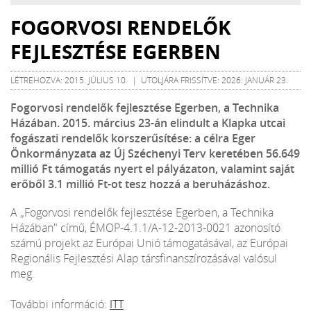
FOGORVOSI RENDELŐK
FEJLESZTÉSE EGERBEN
LÉTREHOZVA: 2015. JÚLIUS 10. | UTOLJÁRA FRISSÍTVE: 2026. JANUÁR 23.
Fogorvosi rendelők fejlesztése Egerben, a Technika
Házában. 2015. március 23-án elindult a Klapka utcai
fogászati rendelők korszerűsítése: a célra Eger
Önkormányzata az Új Széchenyi Terv keretében 56.649
millió Ft támogatás nyert el pályázaton, valamint saját
erőből 3.1 millió Ft-ot tesz hozzá a beruházáshoz.
A „Fogorvosi rendelők fejlesztése Egerben, a Technika
Házában" című, ÉMOP-4.1.1/A-12-2013-0021 azonosító
számú projekt az Európai Unió támogatásával, az Európai
Regionális Fejlesztési Alap társfinanszírozásával valósul
meg.
További információ:
ITT