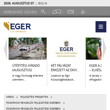
2026. AUGUSZTUS 07.
| IBOLYA
ÚTÉPÍTÉSI HÍRADÓ
KÉT PÁLYÁZAT
EGER A ZSEB
(AUGUSZTUS)
ÉRKEZETT AZ EKVI...
– ELKÉSZÜLT A.
A nagy forróság ellenére
Lezárult az Egri
A tavaly decem
ütemterv...
Közszolgáltatások...
elfogadott Kultur
>
>
VÁROS
FEJLESZTÉSI PROJEKTEK
>
FOGORVOSI RENDELŐK FEJLESZTÉSE EGERBEN
>
FOGORVOSI RENDELŐK FEJLESZTÉSE EGERBEN