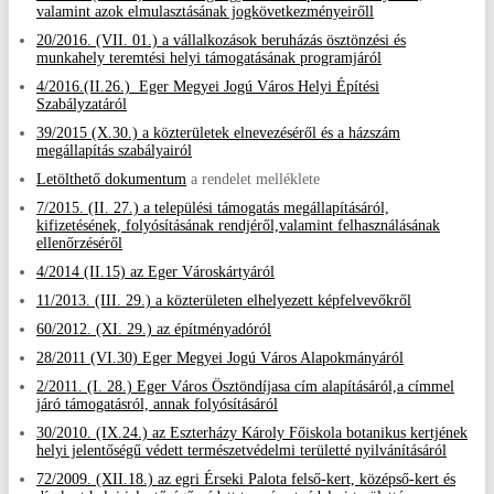
valamint azok elmulasztásának jogkövetkezményeirőll
20/2016. (VII. 01.) a vállalkozások beruházás ösztönzési és
munkahely teremtési helyi támogatásának programjáról
4/2016.(II.26.) Eger Megyei Jogú Város Helyi Építési
Szabályzatáról
39/2015 (X.30.) a közterületek elnevezéséről és a házszám
megállapítás szabályairól
Letölthető dokumentum
a rendelet melléklete
7/2015. (II. 27.) a települési támogatás megállapításáról,
kifizetésének, folyósításának rendjéről,valamint felhasználásának
ellenőrzéséről
4/2014 (II.15) az Eger Városkártyáról
11/2013. (III. 29.) a közterületen elhelyezett képfelvevőkről
60/2012. (XI. 29.) az építményadóról
28/2011 (VI.30) Eger Megyei Jogú Város Alapokmányáról
2/2011. (I. 28.) Eger Város Ösztöndíjasa cím alapításáról,a címmel
járó támogatásról, annak folyósításáról
30/2010. (IX.24.) az Eszterházy Károly Főiskola botanikus kertjének
helyi jelentőségű védett természetvédelmi területté nyilvánításáról
72/2009. (XII.18.) az egri Érseki Palota felső-kert, középső-kert és