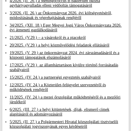
4/2026. (II. 26.) a Meningococcus B baktérium okozta
agyhártyagyulladás elleni védőoltás támogatásáról
3/2026. (II. 26.) az Önkormányzat 2026. évi költségvetéséről,
módosításának és végrehajtásának rendjéről
34/2025. (XII. 18.) Eger Megyei Jogú Város Önkormányzata 2026.
évi átmeneti gazdálkodásáról
21/2025. (V.29.) – a vásárokról és a piacokról
20/2025. (V.29.) a helyi közművelődési feladatok ellátásáról
19/2025. (V. 29.) az önkormányzat 2024. évi zárszámadásáról és a
központi támogatások elszámolásáról
17/2025. (V.29.) az államháztartáson kívülre történő forrásátadás
szabályairól
15/2025. (IV. 24.) a partnerségi egyeztetés szabályairól
12/2025. (IV. 24.) a Közterület-felügyelet szervezetéről és
működésének rendjéről
11/2025. (IV. 24.) a mezei őrszolgálat működtetéséről és a mezőőri
járulékról
6/2025. (III. 27.) a helyi kitüntetések, díjak, elismerő címek
alapításáról és adományozásáról
5/2025. (II. 27.) a Polgármesteri Hivatal közszolgálati tisztviselői
közszolgálati jogviszonyának egyes kérdéseiről