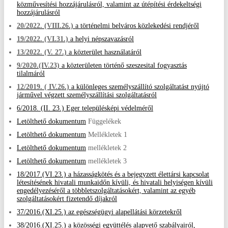
közművesítési hozzájárulásról, valamint az útépítési érdekeltségi
hozzájárulásról
20/2022. (VIII.26.)
a történelmi belváros közlekedési rendjéről
19/2022. (VI.31.)
a helyi népszavazásról
13/2022. (V. 27.)
a közterület használatáról
9/2020.(IV.23)
a közterületen történő szeszesital fogyasztás
tilalmáról
12/2019. ( IV.26.)
a különleges személyszállító szolgáltatást nyújtó
járművel végzett személyszállítási szolgáltatásról
6/2018. (II. 23.) Eger településképi védelméről
Letölthető dokumentum
Függelékek
Letölthető dokumentum
Mellékletek 1
Letölthető dokumentum
mellékletek 2
Letölthető dokumentum
mellékletek 3
18/2017.(VI.23.) a házasságkötés és a bejegyzett élettársi kapcsolat
létesítésének hivatali munkaidőn kívüli, és hivatali helyiségen kívüli
engedélyezéséről a többletszolgáltatásokért, valamint az egyéb
szolgáltatásokért fizetendő díjakról
37/2016.(XI.25.) az egészségügyi alapellátási körzetekről
38/2016.(XI.25.) a közösségi együttélés alapvető szabályairól,