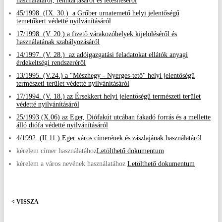
használatáról, fenntartásáról és létesítéséről
45/1998. (IX. 30.) a Grőber urnatemető helyi jelentőségű
temetőkert védetté nyilvánításáról
17/1998. (V. 20.) a fizető várakozóhelyek kijelöléséről és
használatának szabályozásáról
14/1997. (V. 28.) az adóigazgatási feladatokat ellátók anyagi
érdekeltségi rendszeréről
13/1995. (V.24.) a "Mészhegy - Nyerges-tető" helyi jelentőségű
természeti terület védetté nyilvánításáról
17/1994. (V. 18.) az Érsekkert helyi jelentőségű természeti terület
védetté nyilvánításáról
25/1993 (X.06) az Eger, Diófakút utcában fakadó forrás és a mellette
álló diófa védetté nyilvánításáról
4/1992. (II.11.) Eger város címerének és zászlajának használatáról
kérelem címer használatához
Letölthető dokumentum
kérelem a város nevének használatához
Letölthető dokumentum
< VISSZA