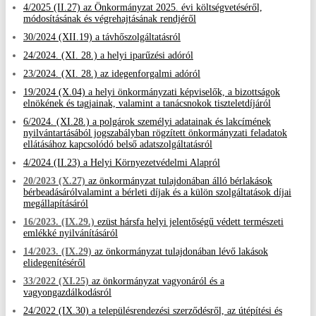
4/2025 (II.27) az Önkormányzat 2025. évi költségvetéséről,
módosításának és végrehajtásának rendjéről
30/2024 (XII.19) a távhőszolgáltatásról
24/2024. (XI. 28.) a helyi iparűzési adóról
23/2024. (XI. 28.) az idegenforgalmi adóról
19/2024 (X.04) a helyi önkormányzati képviselők, a bizottságok
elnökének és tagjainak, valamint a tanácsnokok tiszteletdíjáról
6/2024. (XI.28.) a polgárok személyi adatainak és lakcímének
nyilvántartásából jogszabályban rögzített önkormányzati feladatok
ellátásához kapcsolódó belső adatszolgáltatásról
4/2024 (II.23) a Helyi Környezetvédelmi Alapról
2
0/2023 (X.27)
az önkormányzat tulajdonában álló bérlakások
bérbeadásáról
valamint a bérleti díjak és a külön szolgáltatások díjai
megállapításáról
16/2023. (IX.29.)
ezüst hársfa helyi jelentőségű védett természeti
emlékké nyilvánításáról
14/2023. (IX.29)
az önkormányzat tulajdonában lévő lakások
elidegenítéséről
33/2022 (XI.25)
az önkormányzat vagyonáról és a
vagyongazdálkodásról
24/2022 (IX.30) a településrendezési szerződésről, az útépítési és