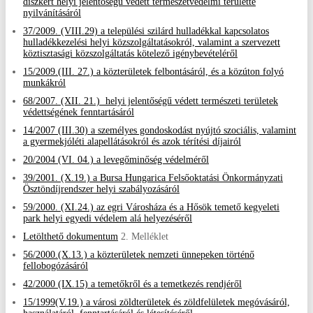
díszkert helyi jelentőségű védett természetvédelmi területté
nyilvánításáról
37/2009. (VIII.29) a települési szilárd hulladékkal kapcsolatos
hulladékkezelési helyi közszolgáltatásokról, valamint a szervezett
köztisztasági közszolgáltatás kötelező igénybevételéről
15/2009.(III. 27.) a közterületek felbontásáról, és a közúton folyó
munkákról
68/2007. (XII. 21.) helyi jelentőségű védett természeti területek
védettségének fenntartásáról
14/2007 (III.30) a személyes gondoskodást nyújtó szociális, valamint
a gyermekjóléti alapellátásokról és azok térítési díjairól
20/2004 (VI. 04.) a levegőminőség védelméről
39/2001. (X.19.) a Bursa Hungarica Felsőoktatási Önkormányzati
Ösztöndíjrendszer helyi szabályozásáról
59/2000. (XI.24.) az egri Városháza és a Hősök temető kegyeleti
park helyi egyedi védelem alá helyezéséről
Letölthető dokumentum
2. Melléklet
56/2000.(X.13.) a közterületek nemzeti ünnepeken történő
fellobogózásáról
42/2000 (IX.15) a temetőkről és a temetkezés rendjéről
15/1999(V.19.) a városi zöldterületek és zöldfelületek megóvásáról,