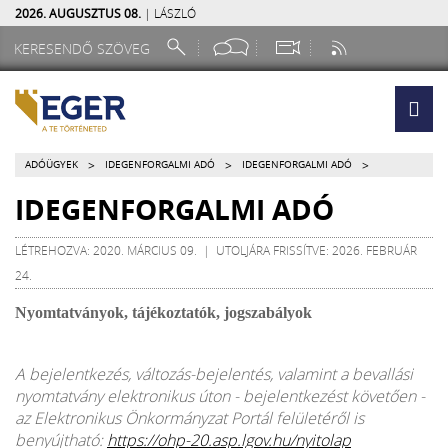
2026. AUGUSZTUS 08.
| LÁSZLÓ
>
>
>
ADÓÜGYEK
IDEGENFORGALMI ADÓ
IDEGENFORGALMI ADÓ
IDEGENFORGALMI ADÓ
LÉTREHOZVA: 2020. MÁRCIUS 09. | UTOLJÁRA FRISSÍTVE: 2026. FEBRUÁR
24.
Nyomtatványok, tájékoztatók, jogszabályok
A bejelentkezés, változás-bejelentés, valamint a bevallási
nyomtatvány elektronikus úton - bejelentkezést követően -
az Elektronikus Önkormányzat Portál felületéről is
benyújtható:
https://ohp-20.asp.lgov.hu/nyitolap