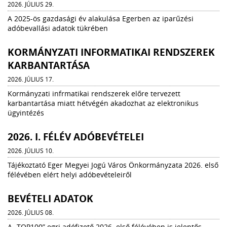
2026. JÚLIUS 29.
A 2025-ös gazdasági év alakulása Egerben az iparűzési
adóbevallási adatok tükrében
KORMÁNYZATI INFORMATIKAI RENDSZEREK
KARBANTARTÁSA
2026. JÚLIUS 17.
Kormányzati infrmatikai rendszerek előre tervezett
karbantartása miatt hétvégén akadozhat az elektronikus
ügyintézés
2026. I. FÉLÉV ADÓBEVÉTELEI
2026. JÚLIUS 10.
Tájékoztató Eger Megyei Jogú Város Önkormányzata 2026. első
félévében elért helyi adóbevételeiről
BEVÉTELI ADATOK
2026. JÚLIUS 08.
A „TOP100” egri adófizető 2026. első félévében is jelentős