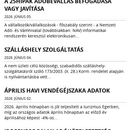
A 25HIPAK ADÓBEVALLÁS BEFOGADÁSA
VAGY JAVÍTÁSA
2026. JÚNIUS 05.
A vállalkozók/vállalkozások - főszabály szerint - a Nemzeti
Adó- és Vámhivatal (továbbiakban: NAV) informatikai
rendszerén keresztül elektronikusan...
SZÁLLÁSHELY SZOLGÁLTATÁS
2026. JÚNIUS 04.
A nem üzleti célú közösségi, szabadidős szálláshely-
szolgáltatásról szóló 173/2003. (X. 28.) Korm. rendelet alapján
is nyilvántartásba vett...
ÁPRILIS HAVI VENDÉGÉJSZAKA ADATOK
2026. JÚNIUS 02.
2026. április hónapban is jól teljesített a turizmus Egerben,
míg az országos adatok április hónapban az előző év
áprilisához képest -4%-os...