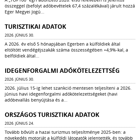
összeggel (befolyt adóbevételek 67,4 százalékával) járult hozzá
Eger Megyei Jogú...
TURISZTIKAI ADATOK
2026. JÚNIUS 30.
A 2026. év első 5 hónapjában Egerben a külföldiek által
eltöltött vendégéjszakák száma összességében +4,9%-kal, a
belföldiek által...
IDEGENFORGALMI ADÓKÖTELEZETTSÉG
2026. JÚNIUS 30.
2026. július 15-ig lehet szankció mentesen teljesíteni a 2026.
június havi idegenforgalmi adókötelezettségeket (havi
adóbevallás benyújtása és a...
ORSZÁGOS TURISZTIKAI ADATOK
2026. JÚNIUS 24.
Tovább bővült a hazai turizmus teljesítménye 2025-ben: a
növekedés motorját a külföldi látogatók jelentették, és tovább