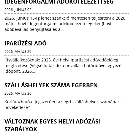
IDEGENFORGALMI ADÓKÖTELEZETTSÉG
2026. JÚNIUS 02.
2026. június 15-ig lehet szankció mentesen teljesíteni a 2026.
május havi idegenforgalmi adókötelezettségeket (havi
adóbevallás benyújtása és a...
IPARŰZÉSI ADÓ
2026. MÁJUS 26.
Kisvállalkozóknak: 2025. évi helyi iparűzési adó/adóelőleg
megfizetése (Végső határidő a bevallási határidővel egyező
időpont: 2026....
SZÁLLÁSHELYEK SZÁMA EGERBEN
2026. MÁJUS 20.
Korlátozható-e jogszerűen az egri szálláshelyek számának
növekedése?
VÁLTOZNAK EGYES HELYI ADÓZÁSI
SZABÁLYOK