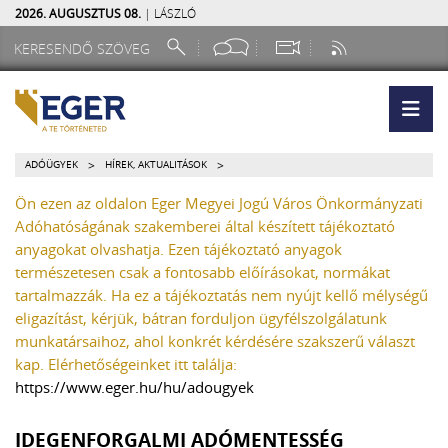
2026. AUGUSZTUS 08.
| LÁSZLÓ
>
>
ADÓÜGYEK
HÍREK, AKTUALITÁSOK
Ön ezen az oldalon Eger Megyei Jogú Város Önkormányzati
Adóhatóságának szakemberei által készített tájékoztató
anyagokat olvashatja. Ezen tájékoztató anyagok
természetesen csak a fontosabb előírásokat, normákat
tartalmazzák. Ha ez a tájékoztatás nem nyújt kellő mélységű
eligazítást, kérjük, bátran forduljon ügyfélszolgálatunk
munkatársaihoz, ahol konkrét kérdésére szakszerű választ
kap. Elérhetőségeinket itt találja:
https://www.eger.hu/hu/adougyek
IDEGENFORGALMI ADÓMENTESSÉG