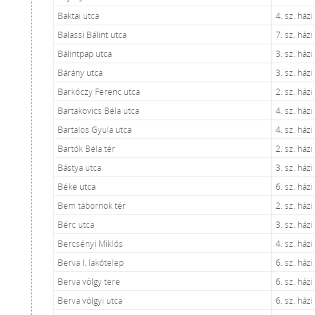
Baktai utca
4. sz. ház
Balassi Bálint utca
7. sz. ház
Bálintpap utca
3. sz. ház
Bárány utca
3. sz. ház
Barkóczy Ferenc utca
2. sz. ház
Bartakovics Béla utca
4. sz. ház
Bartalos Gyula utca
4. sz. ház
Bartók Béla tér
2. sz. ház
Bástya utca
3. sz. ház
Béke utca
6. sz. ház
Bem tábornok tér
2. sz. ház
Bérc utca
3. sz. ház
Bercsényi Miklós
4. sz. ház
Berva I. lakótelep
6. sz. ház
Berva völgy tere
6. sz. ház
Berva völgyi utca
6. sz. ház