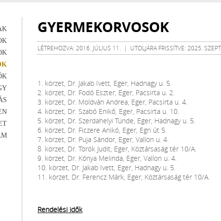
GYERMEKORVOSOK
AK
OK
LÉTREHOZVA: 2016. JÚLIUS 11. | UTOLJÁRA FRISSÍTVE: 2025. SZE
OK
OK
ŐK
1. körzet, Dr. Jakab Ivett, Eger, Hadnagy u. 5.
GY
2. körzet, Dr. Fodó Eszter, Eger, Pacsirta u. 2.
ÁS
3. körzet, Dr. Moldván Andrea, Eger, Pacsirta u. 4.
4. körzet, Dr. Szabó Enikő, Eger, Pacsirta u. 10.
EN
5. körzet, Dr. Szerdahelyi Tünde, Eger, Hadnagy u. 5.
ET
6. körzet, Dr. Ficzere Anikó, Eger, Egri út 5.
AM
7. körzet, Dr. Puja Sándor, Eger, Vallon u. 4.
8. körzet, Dr. Török Judit, Eger, Köztársaság tér 10/A.
9. körzet, Dr. Kónya Melinda, Eger, Vallon u. 4.
10. körzet, Dr. Jakab Ivett, Eger, Hadnagy u. 5.
11. körzet, Dr. Ferencz Márk, Eger, Köztársaság tér 10/A.
Rendelési idők