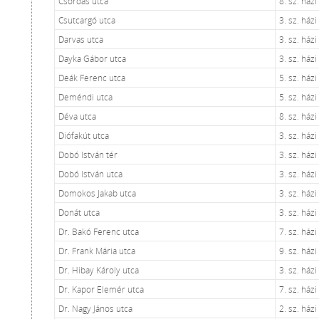
Csordás utca
8. sz. ház
Csutcargó utca
3. sz. ház
Darvas utca
3. sz. ház
Dayka Gábor utca
3. sz. ház
Deák Ferenc utca
5. sz. ház
Deméndi utca
5. sz. ház
Déva utca
8. sz. ház
Diófakút utca
3. sz. ház
Dobó István tér
3. sz. ház
Dobó István utca
3. sz. ház
Domokos Jakab utca
3. sz. ház
Donát utca
3. sz. ház
Dr. Bakó Ferenc utca
7. sz. ház
Dr. Frank Mária utca
9. sz. ház
Dr. Hibay Károly utca
3. sz. ház
Dr. Kapor Elemér utca
7. sz. ház
Dr. Nagy János utca
2. sz. ház