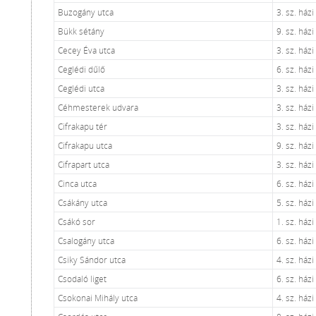
Buzogány utca
3. sz. ház
Bükk sétány
9. sz. ház
Cecey Éva utca
3. sz. ház
Ceglédi dűlő
6. sz. ház
Ceglédi utca
3. sz. ház
Céhmesterek udvara
3. sz. ház
Cifrakapu tér
3. sz. ház
Cifrakapu utca
9. sz. ház
Cifrapart utca
3. sz. ház
Cinca utca
6. sz. ház
Csákány utca
5. sz. ház
Csákó sor
1. sz. ház
Csalogány utca
6. sz. ház
Csiky Sándor utca
4. sz. ház
Csodaló liget
6. sz. ház
Csokonai Mihály utca
4. sz. ház