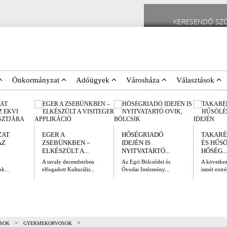
Önkormányzat
Adóügyek
Városháza
Választások
ZAT
EGER A
HŐSÉGRIADÓ
TAKARÉ
AZ
ZSEBÜNKBEN –
IDEJÉN IS
ÉS HŰS
ELKÉSZÜLT A...
NYITVATARTÓ...
HŐSÉG...
A tavaly decemberben
Az Egri Bölcsődei és
A követke
k...
elfogadott Kulturális...
Óvodai Intézmény...
ismét extré
>
>
SOK
GYERMEKORVOSOK