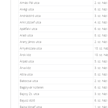
Almási Pál utca
2. sz. ház
Alvégi utca
6. sz. ház
Andrásbíró utca
3. sz. ház
Ankli József utca
4. sz. ház
Apátfalvi utca
6. sz. ház
Aradi utca
8. sz. ház
Arany János utca
2. sz. ház
Árnyékszala utca
10. sz. há
Árok köz
10. sz. há
Árpád utca
5. sz. ház
Árva köz
3. sz. ház
Attila utca
8. sz. ház
Babocsai utca
2. sz. ház
Bagolyvár kültelek
6. sz. ház
Bajcsy Zs. utca
3. sz. ház
Bajusz dűlő
6. sz. ház
Bajza József utca
1. sz. ház