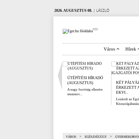
| LÁSZLÓ
2026. AUGUSZTUS 08.
Város
Hírek
ÚTÉPÍTÉSI HÍRADÓ
KÉT PÁLYÁ
(AUGUSZTUS)
ÉRKEZETT 
A nagy forróság ellenére
EKVI...
ütemterv...
Lezárult az Egri
Közszolgáltatáso
>
>
VÁROS
EGÉSZSÉGÜGY
GYERMEKORVO