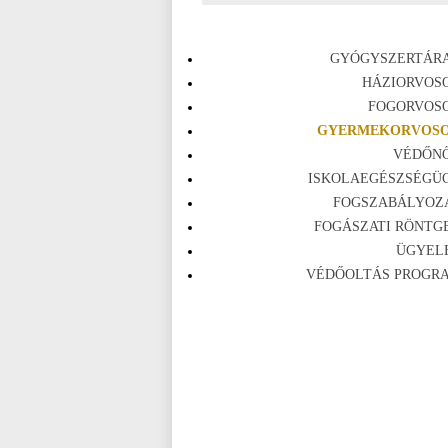
GYÓGYSZERTÁR
HÁZIORVOS
FOGORVOS
GYERMEKORVOS
VÉDŐN
ISKOLAEGÉSZSÉGÜ
FOGSZABÁLYOZ
FOGÁSZATI RÖNTG
ÜGYEL
VÉDŐOLTÁS PROGR