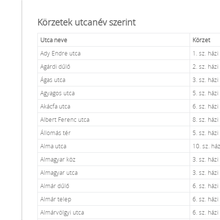
Körzetek utcanév szerint
Utca neve
Körzet
Ady Endre utca
1. sz. ház
Agárdi dűlő
2. sz. ház
Ágas utca
3. sz. ház
Agyagos utca
5. sz. ház
Akácfa utca
6. sz. ház
Albert Ferenc utca
8. sz. ház
Állomás tér
5. sz. ház
Alma utca
10. sz. há
Almagyar köz
3. sz. ház
Almagyar utca
3. sz. ház
Almár dűlő
6. sz. ház
Almár telep
6. sz. ház
Almárvölgyi utca
6. sz. ház