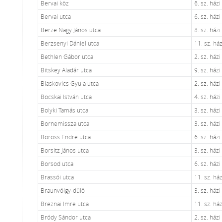
Bervai köz
6. sz. ház
Bervai utca
6. sz. ház
Berze Nagy János utca
8. sz. ház
Berzsenyi Dániel utca
11. sz. há
Bethlen Gábor utca
2. sz. ház
Bitskey Aladár utca
9. sz. ház
Blaskovics Gyula utca
2. sz. ház
Bocskai István utca
4. sz. ház
Bolyki Tamás utca
3. sz. ház
Bornemissza utca
3. sz. ház
Boross Endre utca
6. sz. ház
Borsitz János utca
3. sz. ház
Borsod utca
6. sz. ház
Brassói utca
11. sz. há
Braunvölgy-dűlő
3. sz. ház
Breznai Imre utca
11. sz. há
Bródy Sándor utca
2. sz. ház