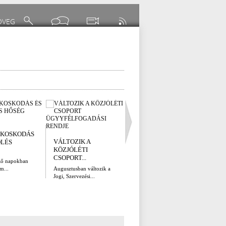
I. FOKÚ
KOSKODÁS
VÍZKORLÁTOZÁS
VÁLTOZIK A
ÖLÉS
EGER...
KÖZJÓLÉTI
Eger Megyei Jogú Város
CSOPORT...
ÚTÉ
ző napokban
Polgármestere, a...
(AUG
m...
Augusztusban változik a
Jogi, Szervezési...
Az el
legna