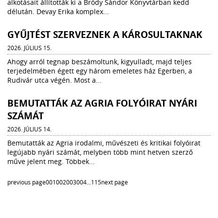
alkotásait állították ki a Bródy Sándor Könyvtárban kedd
délután. Devay Erika komplex...
GYŰJTÉST SZERVEZNEK A KÁROSULTAKNAK
2026. JÚLIUS 15.
Ahogy arról tegnap beszámoltunk, kigyulladt, majd teljes
terjedelmében égett egy három emeletes ház Egerben, a
Rudivár utca végén. Most a...
BEMUTATTÁK AZ AGRIA FOLYÓIRAT NYÁRI
SZÁMÁT
2026. JÚLIUS 14.
Bemutatták az Agria irodalmi, művészeti és kritikai folyóirat
legújabb nyári számát, melyben több mint hetven szerző
műve jelent meg. Többek...
previous page
001
002
003
004
…
115
next page