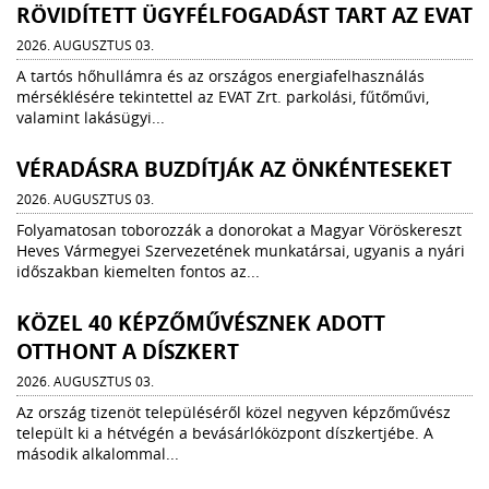
RÖVIDÍTETT ÜGYFÉLFOGADÁST TART AZ EVAT
2026. AUGUSZTUS 03.
A tartós hőhullámra és az országos energiafelhasználás
mérséklésére tekintettel az EVAT Zrt. parkolási, fűtőművi,
valamint lakásügyi...
VÉRADÁSRA BUZDÍTJÁK AZ ÖNKÉNTESEKET
2026. AUGUSZTUS 03.
Folyamatosan toborozzák a donorokat a Magyar Vöröskereszt
Heves Vármegyei Szervezetének munkatársai, ugyanis a nyári
időszakban kiemelten fontos az...
KÖZEL 40 KÉPZŐMŰVÉSZNEK ADOTT
OTTHONT A DÍSZKERT
2026. AUGUSZTUS 03.
Az ország tizenöt településéről közel negyven képzőművész
települt ki a hétvégén a bevásárlóközpont díszkertjébe. A
második alkalommal...