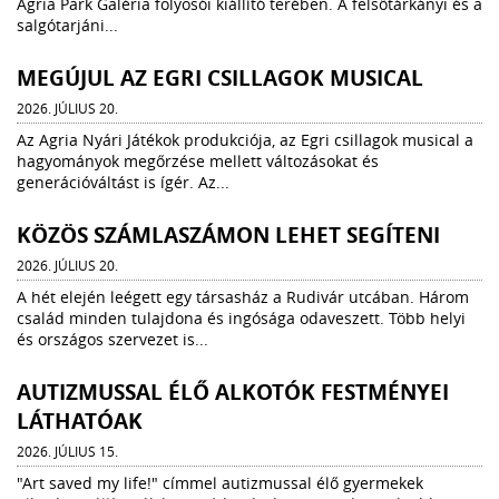
Agria Park Galéria folyosói kiállító terében. A felsőtárkányi és a
salgótarjáni...
MEGÚJUL AZ EGRI CSILLAGOK MUSICAL
2026. JÚLIUS 20.
Az Agria Nyári Játékok produkciója, az Egri csillagok musical a
hagyományok megőrzése mellett változásokat és
generációváltást is ígér. Az...
KÖZÖS SZÁMLASZÁMON LEHET SEGÍTENI
2026. JÚLIUS 20.
A hét elején leégett egy társasház a Rudivár utcában. Három
család minden tulajdona és ingósága odaveszett. Több helyi
és országos szervezet is...
AUTIZMUSSAL ÉLŐ ALKOTÓK FESTMÉNYEI
LÁTHATÓAK
2026. JÚLIUS 15.
"Art saved my life!" címmel autizmussal élő gyermekek