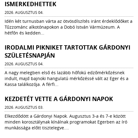
ISMERKEDHETTEK
2026. AUGUSZTUS 04.
Idén két turnusban várta az ötvösdíszítés iránt érdeklődőket a
Tűzzománc alkotónapokon a Dobó István Vármúzeum. A
hétfőn és kedden...
IRODALMI PIKNIKET TARTOTTAK GÁRDONYI
SZÜLETÉSNAPJÁN
2026. AUGUSZTUS 04.
A nagy melegben első és lazább hőfokú edzőmérkőzésnek
indult, majd bajnoki hangulatú mérkőzéssé vált az Eger és a
Kassa találkozója. A férfi...
KEZDETÉT VETTE A GÁRDONYI NAPOK
2026. AUGUSZTUS 03.
Elkezdődött a Gárdonyi Napok. Augusztus 3-a és 7-e között
minden korosztálynak kínálnak programokat Egerben az író
munkássága előtt tisztelegve....