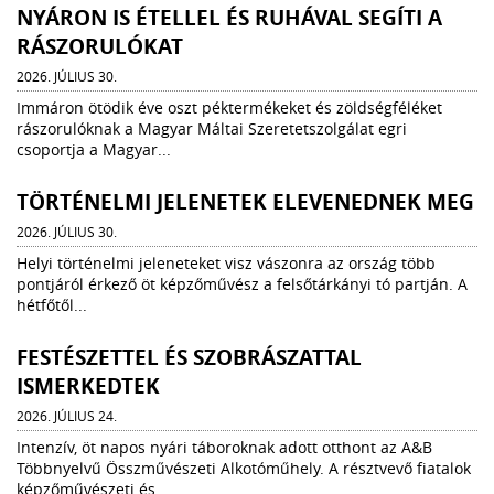
NYÁRON IS ÉTELLEL ÉS RUHÁVAL SEGÍTI A
RÁSZORULÓKAT
2026. JÚLIUS 30.
Immáron ötödik éve oszt péktermékeket és zöldségféléket
rászorulóknak a Magyar Máltai Szeretetszolgálat egri
csoportja a Magyar...
TÖRTÉNELMI JELENETEK ELEVENEDNEK MEG
2026. JÚLIUS 30.
Helyi történelmi jeleneteket visz vászonra az ország több
pontjáról érkező öt képzőművész a felsőtárkányi tó partján. A
hétfőtől...
FESTÉSZETTEL ÉS SZOBRÁSZATTAL
ISMERKEDTEK
2026. JÚLIUS 24.
Intenzív, öt napos nyári táboroknak adott otthont az A&B
Többnyelvű Összművészeti Alkotóműhely. A résztvevő fiatalok
képzőművészeti és...