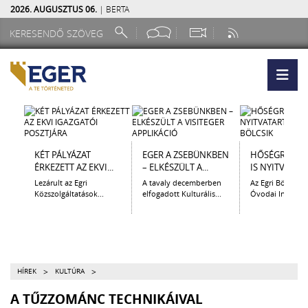
2026. AUGUSZTUS 06.
| BERTA
KÉT PÁLYÁZAT
EGER A ZSEBÜNKBEN
HŐSÉGRIADÓ 
ÉRKEZETT AZ EKVI...
– ELKÉSZÜLT A...
IS NYITVATART
Lezárult az Egri
A tavaly decemberben
Az Egri Bölcsőde
Közszolgáltatások...
elfogadott Kulturális...
Óvodai Intézmén
>
>
HÍREK
KULTÚRA
A TŰZZOMÁNC TECHNIKÁIVAL