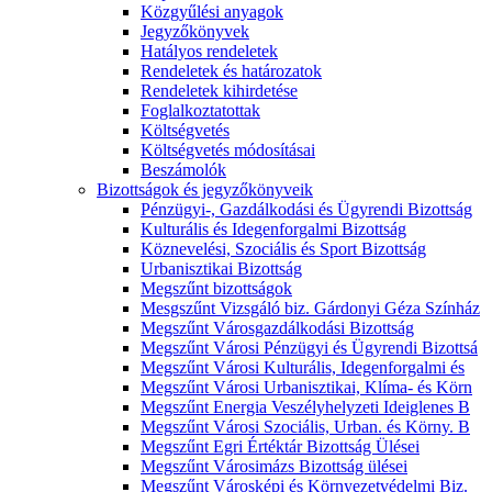
Közgyűlési anyagok
Jegyzőkönyvek
Hatályos rendeletek
Rendeletek és határozatok
Rendeletek kihirdetése
Foglalkoztatottak
Költségvetés
Költségvetés módosításai
Beszámolók
Bizottságok és jegyzőkönyveik
Pénzügyi-, Gazdálkodási és Ügyrendi Bizottság
Kulturális és Idegenforgalmi Bizottság
Köznevelési, Szociális és Sport Bizottság
Urbanisztikai Bizottság
Megszűnt bizottságok
Mesgszűnt Vizsgáló biz. Gárdonyi Géza Színház
Megszűnt Városgazdálkodási Bizottság
Megszűnt Városi Pénzügyi és Ügyrendi Bizottsá
Megszűnt Városi Kulturális, Idegenforgalmi és
Megszűnt Városi Urbanisztikai, Klíma- és Körn
Megszűnt Energia Veszélyhelyzeti Ideiglenes B
Megszűnt Városi Szociális, Urban. és Körny. B
Megszűnt Egri Értéktár Bizottság Ülései
Megszűnt Városimázs Bizottság ülései
Megszűnt Városképi és Környezetvédelmi Biz.