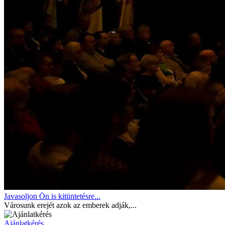
Javasoljon Ön is kitüntetésre...
Városunk erejét azok az emberek adják,...
Ajánlatkérés