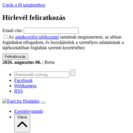
Ugrás a fő tartalomhoz
Hírlevél feliratkozás
Email cím:
Az
adatkezelési tájékoztató
tartalmát megismertem, az abban
foglaltakat elfogadom, és hozzájárulok a személyes adataimnak a
tájékoztatóban foglaltak szerinti kezeléséhez
2026. augusztus 06.
| Berta
Facebook
Webkamera
RSS
Eseménynaptár
Város