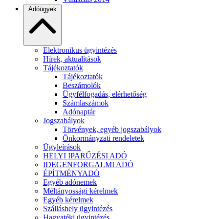
Adóügyek
Elektronikus ügyintézés
Hírek, aktualitások
Tájékoztatók
Tájékoztatók
Beszámolók
Ügyfélfogadás, elérhetőség
Számlaszámok
Adónaptár
Jogszabályok
Törvények, egyéb jogszabályok
Önkormányzati rendeletek
Ügyleírások
HELYI IPARŰZÉSI ADÓ
IDEGENFORGALMI ADÓ
ÉPÍTMÉNYADÓ
Egyéb adónemek
Méltányossági kérelmek
Egyéb kérelmek
Szálláshely ügyintézés
Hagyatéki ügyintézés