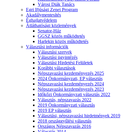
Városi Diák Tanács
Egri Ifjúsági Zenei Program
Akadálymentesítés
Éghajlatvédelem
Átláthatósági közlemények
Senator-Ház
GGSZ közös működtetés
Harlekin közös működtetés
Választási információk
Választási szervek
Választási ügyintézés
Választási Hirdetési Felületek
Korábbi választások
Népszavazási kezdeményezés 2025
2024 Önkormányzati, EP választás
Népszavazási kezdeményezés 2024
Népszavazási kezdeményezés 2023
Időkőzi Önkormányzati választás 2022
Választás, népszavazás 2022
2019 Önkormányzati választás
2019 EP választás
Választási, népszavazási hirdetmények 2019
2018 országgyűlési választás
Országos Népszavazás 2016
Választás 2014