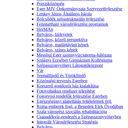
Praxisközösség
Eger MJV Önkormányzata Szervezetfejlesztése
Lenkey János Általános Iskola
Bölcsődék infrastrukturális fejlesztése
Fenntartható városfejlesztési programok
HerMAn
Belváros, hírlevelek
Belváros, közeli perspektíva
Belváros, madártávlati képek
Belváros, színes képek
Megújul Eger szennyvízcsatorna-hálózata
Szilágyi Erzsébet Gimnázium Kollégiuma
Szépasszonyvölgyi Látogatóközpont
Vár
Termálfürdő és Törökfürdő
Közösségi tervezés Egerben
Korszerű gondozói ház kialakítása
Fotovoltaikus rendszer telepítése
Fogorvosi rendelők fejlesztése Egerben
Egészségügyi alapellátás feltételeinek fejl.
Roma emberek fogl. a Benedek Elek Óvodában
Szala városrész szociális rehabilitációja
Csapadékvíz-rendezés a Szépasszonyvölgyben
Integrált Városfejlesztési Stratégia
Belváros