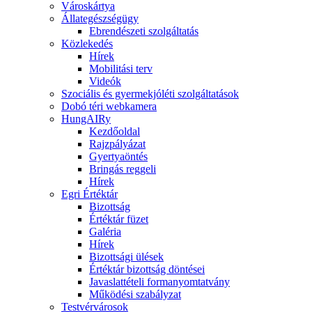
Városkártya
Állategészségügy
Ebrendészeti szolgáltatás
Közlekedés
Hírek
Mobilitási terv
Videók
Szociális és gyermekjóléti szolgáltatások
Dobó téri webkamera
HungAIRy
Kezdőoldal
Rajzpályázat
Gyertyaöntés
Bringás reggeli
Hírek
Egri Értéktár
Bizottság
Értéktár füzet
Galéria
Hírek
Bizottsági ülések
Értéktár bizottság döntései
Javaslattételi formanyomtatvány
Működési szabályzat
Testvérvárosok