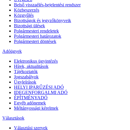
Belső visszaélés-bejelentési rendszer
Közbeszerzés
Közgyűlés
Bizottságok és jegyzőkönyveik
Bizottsági ülések
Polgármesteri rendeletek
Polgármesteri határozatok
Polgármesteri döntések
Adóügyek
Elektronikus ügyintézés
Hírek, aktualitások
Tájékoztatók
Jogszabályok
Ügyleírások
HELYI IPARŰZÉSI ADÓ
IDEGENFORGALMI ADÓ
ÉPÍTMÉNYADÓ
Egyéb adónemek
Méltányossági kérelmek
Választások
Választási szervek