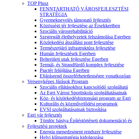
TOP Plusz
FENNTARTHATÓ VÁROSFEJLESZTÉSI
STRATÉGIA
Gyermeknevelés támogató fejlesztés
Közösségi tér fejlesztése az Érsekkertben
Szociális városrehabilitáció
Szegregált élethelyzetek felszámolása Egerben
Közlekedési átszállási pont fejlesztése
Természetjáró infrastruktúra fejlesztése
Humán fejlesztések Egerben
Belterületi utak fejlesztése Egerben
Termál- és Strandfürdő komplex fejlesztése
Piactér felújítása Egerben
Eljárásrend összeférhetetlenségre vonatkozóan
Versenyképes Járások Program
Szociális ellátásokhoz kapcsolódó szolgáltatá
Az Egri Városi Sportiskola szolgáltatásainak
Köz- és közlekedésbiztonsági program az Egri
Kulturális és közművelődési programok
EVSI szolgáltatásainak biztosítása
Egri vár fejlesztés
Tömlöc bástya Építéstörténeti dokumentáció és
Fejlesztési projektek
Energia menedzsment rendszer fejlesztése
Helyi klímastratégia kidolgozása