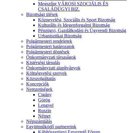
Megszűnt VÁROSI SZOCIÁLIS ÉS
CSALÁDÜGYI BIZ.
Bizottsági ülések
Köznevelési, Szociális és Sport Bizottság
Kulturális és Idegenforgalmi Bizottság
Pénzügyi, Gazdálkodási és Ügyrendi Bizottság
Urbanisztikai Bizottság
Polgármesteri rendeletek
Polgármesteri határozatok
Polgármesteri döntések
Önkormányzati társaságok
Kistérségi társulás
Önkormányzati alapítványok
Költségvetési szervek
Közszolgáltatás
Koncepciók
Nemzetiségek
Cigány
Görög
Lengyel
Ruszin
Német
Népszámlálás
Együttműködő partnereink
Kábítószerügyi Egyeztető Fórum