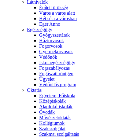
Látnivalók
Épített örökség
Város a város alatt
Hét séta a városban
Eger Anno
Egészségügy
Gyógyszertárak
Háziorvosok
Fogorvosok
Gyermekorvosok
Védőnők
Iskolaegészségügy
Fogszabályozás
Fogászati röntgen
Ügyelet
Védőoltás program
Oktatás
Egyetem, Főiskola
Középiskolák
Alapfokú iskolák
Óvodák
Művészetoktatás
Kollégiumok
Szakszolgálat
Szakmai szolgáltatás