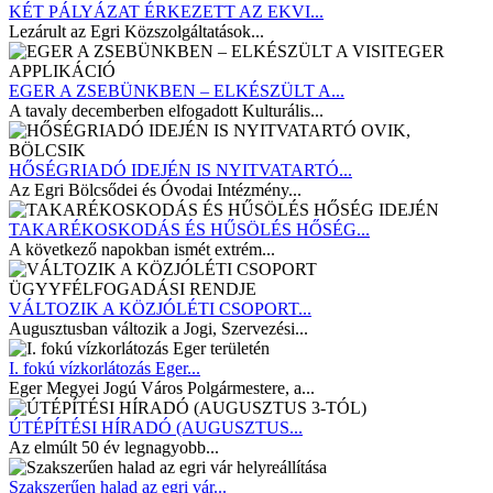
KÉT PÁLYÁZAT ÉRKEZETT AZ EKVI...
Lezárult az Egri Közszolgáltatások...
EGER A ZSEBÜNKBEN – ELKÉSZÜLT A...
A tavaly decemberben elfogadott Kulturális...
HŐSÉGRIADÓ IDEJÉN IS NYITVATARTÓ...
Az Egri Bölcsődei és Óvodai Intézmény...
TAKARÉKOSKODÁS ÉS HŰSÖLÉS HŐSÉG...
A következő napokban ismét extrém...
VÁLTOZIK A KÖZJÓLÉTI CSOPORT...
Augusztusban változik a Jogi, Szervezési...
I. fokú vízkorlátozás Eger...
Eger Megyei Jogú Város Polgármestere, a...
ÚTÉPÍTÉSI HÍRADÓ (AUGUSZTUS...
Az elmúlt 50 év legnagyobb...
Szakszerűen halad az egri vár...