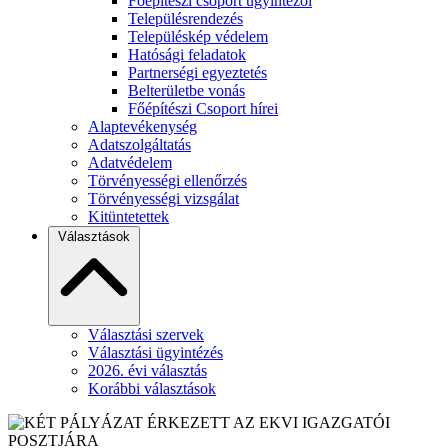
Főépítészi csoport ügyintézői
Településrendezés
Településkép védelem
Hatósági feladatok
Partnerségi egyeztetés
Belterületbe vonás
Főépítészi Csoport hírei
Alaptevékenység
Adatszolgáltatás
Adatvédelem
Törvényességi ellenőrzés
Törvényességi vizsgálat
Kitüntetettek
Választások
Választási szervek
Választási ügyintézés
2026. évi választás
Korábbi választások