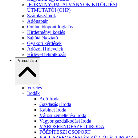
IFORM NYOMTATVÁNYOK KITÖLTÉSI
ÚTMUTATÓI (OHP)
Számlaszámok
Adónaptár
Online időpont foglalás
Hirdetményi közlés
Sajtótájékoztató
Gyakori kérdések
Adózói Hírlevelek
Hírlevél feliratkozás
Városháza
Vezetés
Irodák
Adó Iroda
Gazdasági Iroda
Kabinet Iroda
Városüzemeltetési Iroda
Vagyongazdálkodási Iroda
VÁROSRENDÉSZETI IRODA
FŐÉPÍTÉSZI CSOPORT
JOGI, SZERVEZÉSI ÉS KÖZJÓLÉTI IRODA