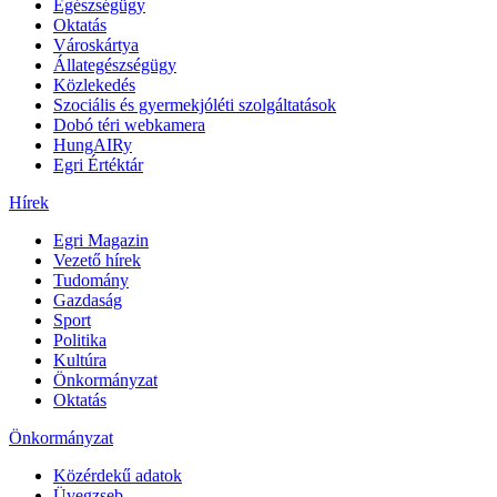
Egészségügy
Oktatás
Városkártya
Állategészségügy
Közlekedés
Szociális és gyermekjóléti szolgáltatások
Dobó téri webkamera
HungAIRy
Egri Értéktár
Hírek
Egri Magazin
Vezető hírek
Tudomány
Gazdaság
Sport
Politika
Kultúra
Önkormányzat
Oktatás
Önkormányzat
Közérdekű adatok
Üvegzseb