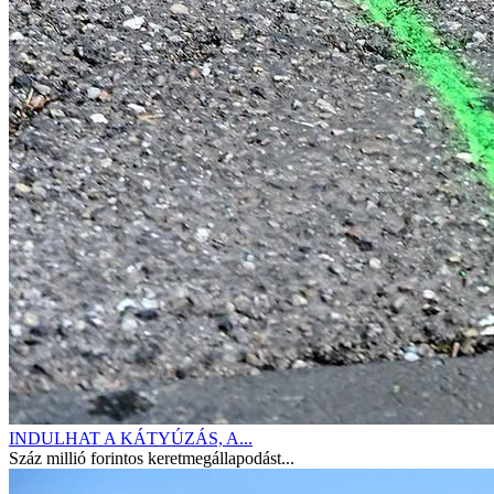
INDULHAT A KÁTYÚZÁS, A...
Száz millió forintos keretmegállapodást...