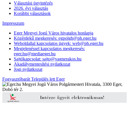
Választási ügyintézés
2026. évi választás
Korábbi választások
Impresszum
Eger Megyei Jogú Város hivatalos honlapja
Közérdekű megkeresés: egpolgh@ph.eger.hu
Weboldallal kapcsolatos ügyek: web@ph.eger.hu
Megjelenéssel kapcsolatos megkeresés:
eger.hu@mediaeger.hu
Sajtókapcsolat: sajto@vagnerakos.hu
Akadálymentesítési nyilatkozat
Jogi nyilatkozat
Fogyasztóbarát Település lett Eger
Megyei Jogú Város Polgármesteri Hivatala, 3300 Eger,
Dobó tér 2.