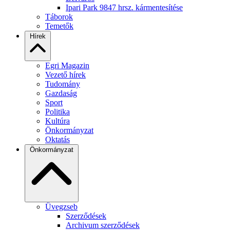
Ipari Park 9847 hrsz. kármentesítése
Táborok
Temetők
Hírek
Egri Magazin
Vezető hírek
Tudomány
Gazdaság
Sport
Politika
Kultúra
Önkormányzat
Oktatás
Önkormányzat
Üvegzseb
Szerződések
Archivum szerződések