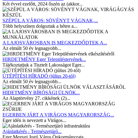
Két évvel ezelőtt, 2024 őszén az (akkor...
SZÉPÜL A VÁROS: SÖVÉNYT VÁGNAK,...
Több helyszínen dolgoztak a héten a...
A LAJOSVÁROSBAN IS MEGKEZDŐDTEK A...
Az elmúlt 50 év legnagyobb...
HIRDETMÉNY Eger Településtervének...
Tájékoztatjuk a Tisztelt Lakosságot Eger...
ÚTÉPÍTÉSI HÍRADÓ (július 20-tól)
Az elmúlt 50 év legnagyobb...
HIDETMÉNY BÍRÓSÁGI ÜLNÖK...
Az Alaptörvény 27. cikkének (2)...
EGERBEN JÁRT A VIRÁGOS MAGYARORSZÁG...
Eger idén is nevezett a Virágos...
Ajánlatkérés - Természetjáró...
Eger Megyei Jogú Város Önkormányzata...