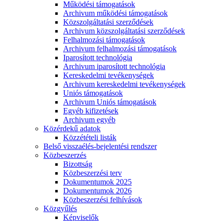
Működési támogatások
Archivum működési támogatások
Közszolgáltatási szerződések
Archivum közszolgáltatási szerződések
Felhalmozási támogatások
Archivum felhalmozási támogatások
Iparosított technológia
Archivum iparosított technológia
Kereskedelmi tevékenységek
Archivum kereskedelmi tevékenységek
Uniós támogatások
Archivum Uniós támogatások
Egyéb kifizetések
Archivum egyéb
Közérdekű adatok
Közzétételi listák
Belső visszaélés-bejelentési rendszer
Közbeszerzés
Bizottság
Közbeszerzési terv
Dokumentumok 2025
Dokumentumok 2026
Közbeszerzési felhívások
Közgyűlés
Képviselők