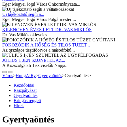
Eger Megyei Jogú Város Önkormányzata...
Új tájékoztató segíti a...
Eger Megyei Jogú Város Polgármesteri...
KILENCVEN ÉVES LETT DR. VAS MIKLÓS
Dr. Vas Miklós okleveles...
FOKOZÓDIK A HŐSÉG ÉS TILOS TÜZET...
Az országos tisztifőorvos a másodfokú...
JÚLIUS 1-JÉN SZÜNETEL AZ...
A Közszolgálati Tisztviselők Napja...
Város
>
HungAIRy
>
Gyertyaöntés
>
Gyertyaöntés
>
Kezdőoldal
Rajzpályázat
Gyertyaöntés
Bringás reggeli
Hírek
Gyertyaöntés