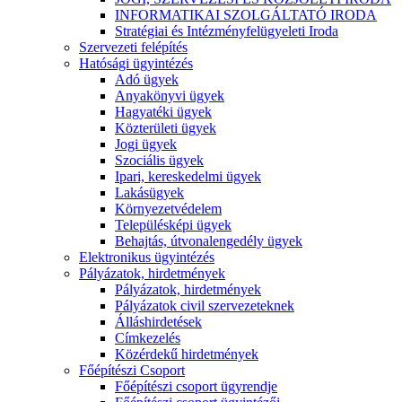
INFORMATIKAI SZOLGÁLTATÓ IRODA
Stratégiai és Intézményfelügyeleti Iroda
Szervezeti felépítés
Hatósági ügyintézés
Adó ügyek
Anyakönyvi ügyek
Hagyatéki ügyek
Közterületi ügyek
Jogi ügyek
Szociális ügyek
Ipari, kereskedelmi ügyek
Lakásügyek
Környezetvédelem
Településképi ügyek
Behajtás, útvonalengedély ügyek
Elektronikus ügyintézés
Pályázatok, hirdetmények
Pályázatok, hirdetmények
Pályázatok civil szervezeteknek
Álláshirdetések
Címkezelés
Közérdekű hirdetmények
Főépítészi Csoport
Főépítészi csoport ügyrendje