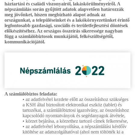
háztartási és családi viszonyairól, lakáskörülményeiről. A
népszámlálás során gyűjtött adatok alapvetően határozzák
meg jövőnket, hiszen megbízható alapot adnak az
országunkat, a településeinket és a lakókörnyezetünket érintő
legfontosabb gazdasági, szociális és területfejlesztési döntések
előkészítéséhez. Az országos összeírás sikeressége nagyban
függ a számlálóbiztosok munkájától, felkészültségétől,
kommunikációjától.
A számlálóbiztos feladata:
• az adatfelvétel kezdete előtt az összeíráshoz szükséges
a KSH által biztosított elektronikai eszköz (tablet) és
tartozékai, a számlálóbiztosi igazolvány, az összeíráshoz
kapcsolódó nyomtatványok és segédanyagok átvétele,
• körzet bejárása, a körzethez tartozó címek felkeresése,
• az adatfelvétel lebonyolítása, a népszámlálási kérdőív
kitöltése az adatszolgáltatóval (ahol nem töltötték ki a