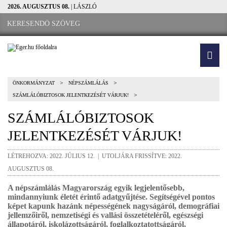
2026. AUGUSZTUS 08.
| LÁSZLÓ
>
>
ÖNKORMÁNYZAT
NÉPSZÁMLÁLÁS
>
SZÁMLÁLÓBIZTOSOK JELENTKEZÉSÉT VÁRJUK!
SZÁMLÁLÓBIZTOSOK
JELENTKEZÉSÉT VÁRJUK!
LÉTREHOZVA: 2022. JÚLIUS 12. | UTOLJÁRA FRISSÍTVE: 2022.
AUGUSZTUS 08.
A népszámlálás Magyarország egyik legjelentősebb,
mindannyiunk életét érintő adatgyűjtése. Segítségével pontos
képet kapunk hazánk népességének nagyságáról, demográfiai
jellemzőiről, nemzetiségi és vallási összetételéről, egészségi
állapotáról, iskolázottságáról, foglalkoztatottságáról,