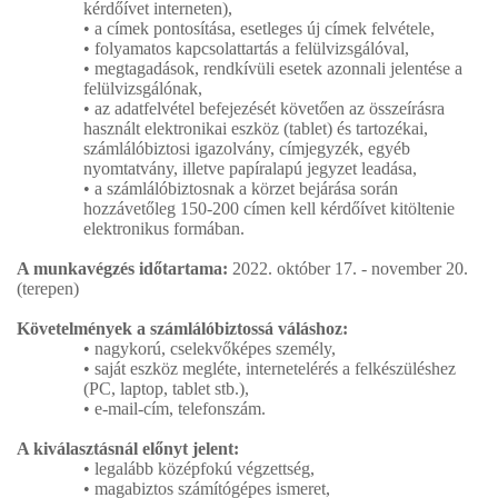
kérdőívet interneten),
• a címek pontosítása, esetleges új címek felvétele,
• folyamatos kapcsolattartás a felülvizsgálóval,
• megtagadások, rendkívüli esetek azonnali jelentése a
felülvizsgálónak,
• az adatfelvétel befejezését követően az összeírásra
használt elektronikai eszköz (tablet) és tartozékai,
számlálóbiztosi igazolvány, címjegyzék, egyéb
nyomtatvány, illetve papíralapú jegyzet leadása,
• a számlálóbiztosnak a körzet bejárása során
hozzávetőleg 150-200 címen kell kérdőívet kitöltenie
elektronikus formában.
A munkavégzés időtartama:
2022. október 17. - november 20.
(terepen)
Követelmények a számlálóbiztossá váláshoz:
• nagykorú, cselekvőképes személy,
• saját eszköz megléte, internetelérés a felkészüléshez
(PC, laptop, tablet stb.),
• e-mail-cím, telefonszám.
A kiválasztásnál előnyt jelent:
• legalább középfokú végzettség,
• magabiztos számítógépes ismeret,