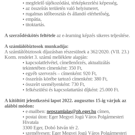
• megfelelő tájékozódási, térképkezelési képesség,
• az összeírás területén való helyismeret,
• rugalmas időbeosztás és állandó elérhetőség,
• empátia,
• titoktartás.
A szerződéskötés feltétele
az e-learning képzés sikeres teljesítése.
A számlálóbiztosok munkadíja:
A számlálóbiztosok díjazásban részesülnek a 362/2020. (VII. 23.)
Korm. rendelet 3. számú melléklete alapján:
• kapcsolatfelvétel, címellenőrzés, aktualizálás
tekintetében címenként: 350 Ft,
• egyéb szervezés – címenként: 920 Ft,
• összeírás körébe tartozó címenként: 380 Ft,
• összeírt személyenként: 730 Ft,
• felkészülési és kapcsolattartási díjként: 25.000 Ft.
A kitöltött jelentkezési lapot 2022. augusztus 15-ig várjuk az
alábbi módon:
• e-mailben:
nepszamlalas@ph.eger.hu
címen,
• postai úton: Eger Megyei Jogú Város Polgármesteri
Hivatala
3300 Eger, Dobó István tér 2.
• személyesen: Eger Megyei Jogú Város Polgármesteri