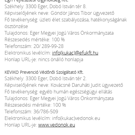
Székhely: 3300 Eger, Dobó István tér 8.
Képviselőjének neve: Göndör János Tibor ügyvezető
Fő tevékenység: üzleti élet szabályozása, hatékonyságának
ösztönzése
Tulajdonos: Eger Megyei Jogú Város Önkormányzata
Részesedés mértéke: 100 %
Telefonszám: 20/ 289-99-28
Elektronikus levélcím:
info(kukac)@efukft.hu
Honlap URL-je: nincs önálló honlapja
KEVIKO Prevenció Védőnői Szolgáltató Kft.
Székhely: 3300 Eger, Dobó István tér 2.
Képviselőjének neve: Kovácsné Daruháti Judit ügyvezető
Fő tevékenység: egyéb humán egészségügyi ellátás
Tulajdonos: Eger Megyei Jogú Város Önkormányzata
Részesedési mértéke: 100 %
Telefonszám: 36/786-509
Elektronikus levélcím: info(kukac)vedonok.eu
Honlap URL-je:
www.vedonok.eu