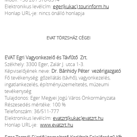
Elektronikus levélcím:
eger(kukac) tourinform.hu
Honlap URL-je: nincs önálló honlapja
EVAT TÖRZSHÁZ CÉGEI
EVAT Egri Vagyonkezelő és Távfűtő Zrt.
Székhely: 3300 Eger, Zalár J. utca 1-3.
Képviselőjének neve:
Dr. Bánhidy Péter vezérigazgató
Fő tevékenység: gőzellátás (távhő), vagyonkezelés,
ingatlankezelés, építményüzemeltetés, múzeumi
tevékenység
Tulajdonos: Eger Megyei Jogú Város Önkormányzata
Részesedés mértéke: 100 %
Telefonszám: 36/511-777
Elektronikus levélcím:
evatzrt(kukac)evatzrt.hu
Honlap URL-je:
www.evatzrt.hu