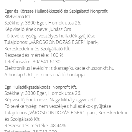
Eger és Körzete Hulladékkezelő és Szolgáltató Nonprofit
Közhasznú Kft.
Székhely: 3300 Eger, Homok utca 26.
Képviselőjének neve: Juhász Örs
Fő tevékenység: veszélyes hulladék gyűjtése
Tulajdonos: „VÁROSGONDOZÁS EGER" Ipari-,
Kereskedelmi és Szolgáltató Kft.
Részesedés mértéke: 100 %
Telefonszám: 30/ 541 6130
Elektronikus levélcím: titkarsag(kukac)ekhuszonkft.hu
A honlap URL-je: nincs önálló honlapja
Egri Hulladékgazdálkodási Nonprofit Kft.
Székhely: 3300 Eger, Homok utca 26.
Képviselőjének neve: Nagy Mihály ügyvezető
Fő tevékenység: nem veszélyes hulladékok gyűjtése
Tulajdonos:„VÁROSGONDOZÁS EGER" Ipari-, Kereskedelmi
és Szolgáltató Kft.
Részesedés mértéke: 48,44%
Telefonszám: 36/513-200