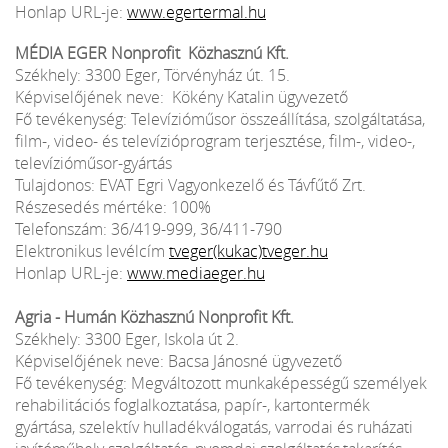
Honlap URL-je:
www.egertermal.hu
MÉDIA EGER Nonprofit Közhasznú Kft.
Székhely: 3300 Eger, Törvényház út. 15.
Képviselőjének neve: Kökény Katalin ügyvezető
Fő tevékenység: Televízióműsor összeállítása, szolgáltatása,
film-, video- és televízióprogram terjesztése, film-, video-,
televízióműsor-gyártás
Tulajdonos: EVAT Egri Vagyonkezelő és Távfűtő Zrt.
Részesedés mértéke: 100%
Telefonszám: 36/419-999, 36/411-790
Elektronikus levélcím
tveger(kukac)tveger.hu
Honlap URL-je:
www.mediaeger.hu
Agria - Humán Közhasznú Nonprofit Kft.
Székhely: 3300 Eger, Iskola út 2.
Képviselőjének neve: Bacsa Jánosné ügyvezető
Fő tevékenység: Megváltozott munkaképességű személyek
rehabilitációs foglalkoztatása, papír-, kartontermék
gyártása, szelektív hulladékválogatás, varrodai és ruházati