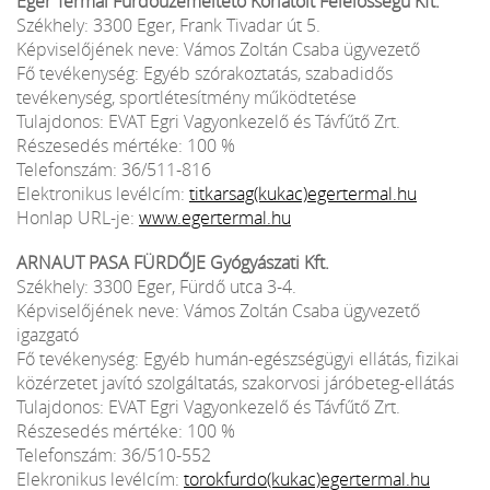
Eger Termál Fürdőüzemeltető Korlátolt Felelősségű Kft.
Székhely: 3300 Eger, Frank Tivadar út 5.
Képviselőjének neve: Vámos Zoltán Csaba ügyvezető
Fő tevékenység: Egyéb szórakoztatás, szabadidős
tevékenység, sportlétesítmény működtetése
Tulajdonos: EVAT Egri Vagyonkezelő és Távfűtő Zrt.
Részesedés mértéke: 100 %
Telefonszám: 36/511-816
Elektronikus levélcím:
titkarsag(kukac)egertermal.hu
Honlap URL-je:
www.egertermal.hu
ARNAUT PASA FÜRDŐJE Gyógyászati Kft.
Székhely: 3300 Eger, Fürdő utca 3-4.
Képviselőjének neve: Vámos Zoltán Csaba ügyvezető
igazgató
Fő tevékenység: Egyéb humán-egészségügyi ellátás, fizikai
közérzetet javító szolgáltatás, szakorvosi járóbeteg-ellátás
Tulajdonos: EVAT Egri Vagyonkezelő és Távfűtő Zrt.
Részesedés mértéke: 100 %
Telefonszám: 36/510-552
Elekronikus levélcím:
torokfurdo(kukac)egertermal.hu