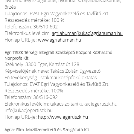
javítóműhely szolgáltatás, nyomdai szolgáltatás,takarítás,
őrzés
Tulajdonos: EVAT Egri Vagyonkezelő és Távfűtő Zrt.
Részesedés mértéke: 100 %
Telefonszám: 36/510-602
Elektronikus levélcím:
agriahuman(kukac)agriahuman.hu
Honlap URL-je:
www.agriahuman.hu
Egri TISZK Térségi Integrált Szakképző Központ Közhasznú
Nonprofit Kft.
Székhely: 3300 Eger, Kertész út 128
Képviselőjének neve: Takács Zoltán ügyvezető
Fő tevékenység: szakmai középfokú oktatás
Tulajdonos: EVAT Egri Vagyonkezelő és Távfűtő Zrt.
Részesedés mértéke: 100%
Telefonszám: 36/516-092
Elekronikus levélcím: takacs.zoltan(kukac)egertiszk.hu
info(kukac)egertiszk.hu
Honlap URL-je:
http://www.egertiszk.hu
Agria- Film Moziüzemeltető és Szolgáltató Kft.