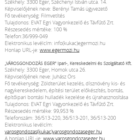
Székhely: 3300 Eger, Széchenyi István utca. 14.
Képviselőjének neve: Berényi Tamás ügyvezető
Fő tevékenység: Filmvetítés
Tulajdonos: EVAT Egri Vagyonkezelő és Távfűtő Zrt.
Részesedés mértéke: 100 %
Telefon:36/999-049
Elektronikus levélcím: info(kukac)egermozi.hu
Honlap URL-je:
www.egermozi.hu
„VÁROSGONDOZÁS EGER" Ipari-, Kereskedelmi és Szolgáltató Kft.
Székhely: 3300 Eger, Homok utca 26.
Képviselőjének neve: Juhász Örs
Fő tevékenység: Zöldterület kezelés, dísznövény kis- és
nagykereskedelem, építési terület előkészítés, bontás,
építőipari bontási hulladék kezelése és újrahasznosítása
Tulajdonos: EVAT Egri Vagyonkezelő és Távfűtő Zrt.
Részesedés mértéke: 99,953 %
Telefonszám: 36/513-220, 36/513-201, 36/513-200
Elektronikus levélcím:
varosgondozas(kukac)varosgondozaseger.hu
A honlap URL-je:
www.varosgondozaseger.hu