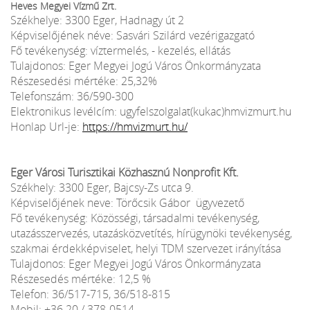
Heves Megyei Vízmű Zrt.
Székhelye: 3300 Eger, Hadnagy út 2
Képviselőjének néve: Sasvári Szilárd vezérigazgató
Fő tevékenység: víztermelés, - kezelés, ellátás
Tulajdonos: Eger Megyei Jogú Város Önkormányzata
Részesedési mértéke: 25,32%
Telefonszám: 36/590-300
Elektronikus levélcím: ugyfelszolgalat(kukac)hmvizmurt.hu
Honlap Url-je:
https://hmvizmurt.hu/
Eger Városi Turisztikai Közhasznú Nonprofit Kft.
Székhely: 3300 Eger, Bajcsy-Zs utca 9.
Képviselőjének neve: Törőcsik Gábor ügyvezető
Fő tevékenység: Közösségi, társadalmi tevékenység,
utazásszervezés, utazásközvetítés, hírügynöki tevékenység,
szakmai érdekképviselet, helyi TDM szervezet irányítása
Tulajdonos: Eger Megyei Jogú Város Önkormányzata
Részesedés mértéke: 12,5 %
Telefon: 36/517-715, 36/518-815
Mobil: +36 20 / 378-0514