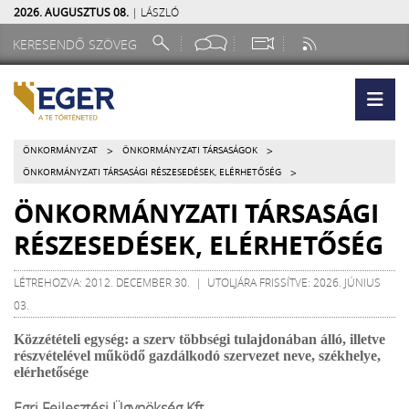
2026. AUGUSZTUS 08.
| LÁSZLÓ
>
>
ÖNKORMÁNYZAT
ÖNKORMÁNYZATI TÁRSASÁGOK
>
ÖNKORMÁNYZATI TÁRSASÁGI RÉSZESEDÉSEK, ELÉRHETŐSÉG
ÖNKORMÁNYZATI TÁRSASÁGI
RÉSZESEDÉSEK, ELÉRHETŐSÉG
LÉTREHOZVA: 2012. DECEMBER 30. | UTOLJÁRA FRISSÍTVE: 2026. JÚNIUS
03.
Közzétételi egység: a szerv többségi tulajdonában álló, illetve
részvételével működő gazdálkodó szervezet neve, székhelye,
elérhetősége
Egri Fejlesztési Ügynökség Kft.