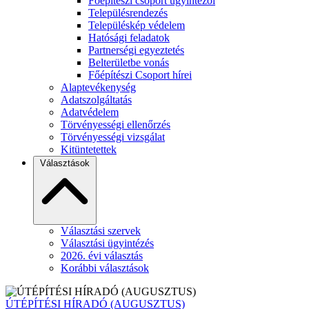
Főépítészi csoport ügyintézői
Településrendezés
Településkép védelem
Hatósági feladatok
Partnerségi egyeztetés
Belterületbe vonás
Főépítészi Csoport hírei
Alaptevékenység
Adatszolgáltatás
Adatvédelem
Törvényességi ellenőrzés
Törvényességi vizsgálat
Kitüntetettek
Választások
Választási szervek
Választási ügyintézés
2026. évi választás
Korábbi választások
ÚTÉPÍTÉSI HÍRADÓ (AUGUSZTUS)