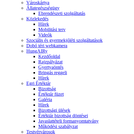
Városkártya
Állategészségügy
Ebrendészeti szolgáltatás
Közlekedés
Hírek
Mobilitási terv
Videók
Szociális és gyermekjóléti szolgáltatások
Dobó téri webkamera
HungAIRy
Kezdőoldal
Rajzpályázat
Gyertyaöntés
Bringás reggeli
Hírek
Egri Értéktár
Bizottság
Értéktár füzet
Galéria
Hírek
Bizottsági ülések
Értéktár bizottság döntései
Javaslattételi formanyomtatvány
Működési szabályzat
Testvérvárosok