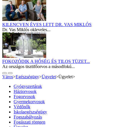
KILENCVEN ÉVES LETT DR. VAS MIKLÓS
Dr. Vas Miklós okleveles...
FOKOZÓDIK A HŐSÉG ÉS TILOS TÜZET...
Az országos tisztifőorvos a másodfokú...
Város
>
Egészségügy
>
Ügyelet
>
Ügyelet
>
Gyógyszertárak
Háziorvosok
Fogorvosok
Gyermekorvosok
Védőnők
Iskolaegészségügy
Fogszabályozás
Fogászati röntgen