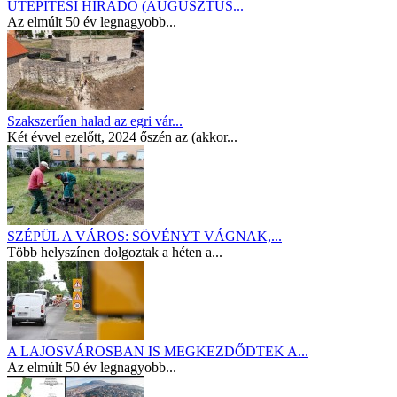
ÚTÉPÍTÉSI HÍRADÓ (AUGUSZTUS...
Az elmúlt 50 év legnagyobb...
Szakszerűen halad az egri vár...
Két évvel ezelőtt, 2024 őszén az (akkor...
SZÉPÜL A VÁROS: SÖVÉNYT VÁGNAK,...
Több helyszínen dolgoztak a héten a...
A LAJOSVÁROSBAN IS MEGKEZDŐDTEK A...
Az elmúlt 50 év legnagyobb...