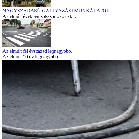
NAGYSZABÁSÚ GALLYAZÁSI MUNKÁLATOK...
Az elmúlt években sokszor okoztak...
Az elmúlt fél évszázad legnagyobb...
Az elmúlt 50 év legnagyobb...