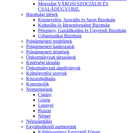
Megszűnt VÁROSI SZOCIÁLIS ÉS
CSALÁDÜGYI BIZ.
Bizottsági ülések
Köznevelési, Szociális és Sport Bizottság
Kulturális és Idegenforgalmi Bizottság
Pénzügyi, Gazdálkodási és Ügyrendi Bizottság
Urbanisztikai Bizottság
Polgármesteri rendeletek
Polgármesteri határozatok
Polgármesteri döntések
Önkormányzati társaságok
Kistérségi társulás
Önkormányzati alapítványok
Költségvetési szervek
Közszolgáltatás
Koncepciók
Nemzetiségek
Cigány
Görög
Lengyel
Ruszin
Német
Népszámlálás
Együttműködő partnereink
Kábítószerügyi Egyeztető Fórum