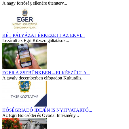
A nagy forróság ellenére ütemterv...
KÉT PÁLYÁZAT ÉRKEZETT AZ EKVI...
Lezárult az Egri Közszolgáltatások...
EGER A ZSEBÜNKBEN – ELKÉSZÜLT A...
A tavaly decemberben elfogadott Kulturális...
HŐSÉGRIADÓ IDEJÉN IS NYITVATARTÓ...
Az Egri Bölcsődei és Óvodai Intézmény...