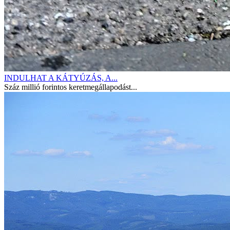
INDULHAT A KÁTYÚZÁS, A...
Száz millió forintos keretmegállapodást...