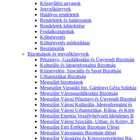
Közgyűlési anyagok
Jegyzőkönyvek
Hatályos rendeletek
Rendeletek és határozatok
Rendeletek kihirdetése
Foglalkoztatottak
Költségvetés
Költségvetés módosításai
Beszámolók
Bizottságok és jegyzőkönyveik
Pénzügyi-, Gazdálkodási és Ügyrendi Bizottság
Kulturális és Idegenforgalmi Bizottság
Köznevelési, Szociális és Sport Bizottság
Urbanisztikai Bizottság
Megszűnt bizottságok
Mesgszűnt Vizsgáló biz. Gárdonyi Géza Színház
Megszűnt Városgazdálkodási Bizottság
Megszűnt Városi Pénzügyi és Ügyrendi Bizottsá
Megszűnt Városi Kulturális, Idegenforgalmi és
Megszűnt Városi Urbanisztikai, Klíma- és Körn
Megszűnt Energia Veszélyhelyzeti Ideiglenes B
Megszűnt Városi Szociális, Urban. és Körny. B
Megszűnt Egri Értéktár Bizottság Ülései
Megszűnt Városimázs Bizottság ülései
Megszűnt Városképi és Környezetvédelmi Biz.