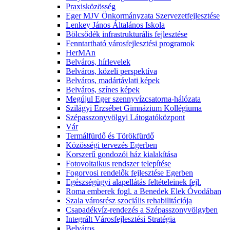
Praxisközösség
Eger MJV Önkormányzata Szervezetfejlesztése
Lenkey János Általános Iskola
Bölcsődék infrastrukturális fejlesztése
Fenntartható városfejlesztési programok
HerMAn
Belváros, hírlevelek
Belváros, közeli perspektíva
Belváros, madártávlati képek
Belváros, színes képek
Megújul Eger szennyvízcsatorna-hálózata
Szilágyi Erzsébet Gimnázium Kollégiuma
Szépasszonyvölgyi Látogatóközpont
Vár
Termálfürdő és Törökfürdő
Közösségi tervezés Egerben
Korszerű gondozói ház kialakítása
Fotovoltaikus rendszer telepítése
Fogorvosi rendelők fejlesztése Egerben
Egészségügyi alapellátás feltételeinek fejl.
Roma emberek fogl. a Benedek Elek Óvodában
Szala városrész szociális rehabilitációja
Csapadékvíz-rendezés a Szépasszonyvölgyben
Integrált Városfejlesztési Stratégia
Belváros