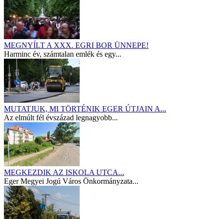
MEGNYÍLT A XXX. EGRI BOR ÜNNEPE!
Harminc év, számtalan emlék és egy...
MUTATJUK, MI TÖRTÉNIK EGER ÚTJAIN A...
Az elmúlt fél évszázad legnagyobb...
MEGKEZDIK AZ ISKOLA UTCA...
Eger Megyei Jogú Város Önkormányzata...