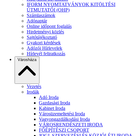
IFORM NYOMTATVÁNYOK KITÖLTÉSI
ÚTMUTATÓI (OHP)
Számlaszámok
Adónaptár
Online időpont foglalás
Hirdetményi közlés
Sajtótájékoztató
Gyakori kérdések
Adózói Hírlevelek
Hírlevél feliratkozás
Városháza
Vezetés
Irodák
Adó Iroda
Gazdasági Iroda
Kabinet Iroda
Városüzemeltetési Iroda
Vagyongazdálkodási Iroda
VÁROSRENDÉSZETI IRODA
FŐÉPÍTÉSZI CSOPORT
JOGI, SZERVEZÉSI ÉS KÖZJÓLÉTI IRODA