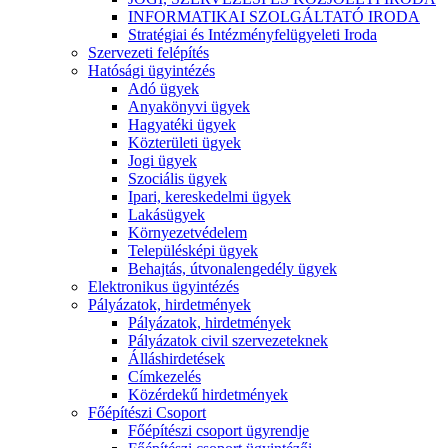
INFORMATIKAI SZOLGÁLTATÓ IRODA
Stratégiai és Intézményfelügyeleti Iroda
Szervezeti felépítés
Hatósági ügyintézés
Adó ügyek
Anyakönyvi ügyek
Hagyatéki ügyek
Közterületi ügyek
Jogi ügyek
Szociális ügyek
Ipari, kereskedelmi ügyek
Lakásügyek
Környezetvédelem
Településképi ügyek
Behajtás, útvonalengedély ügyek
Elektronikus ügyintézés
Pályázatok, hirdetmények
Pályázatok, hirdetmények
Pályázatok civil szervezeteknek
Álláshirdetések
Címkezelés
Közérdekű hirdetmények
Főépítészi Csoport
Főépítészi csoport ügyrendje