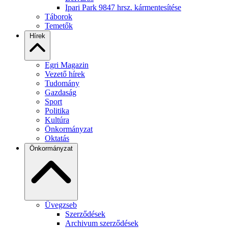
Ipari Park 9847 hrsz. kármentesítése
Táborok
Temetők
Hírek
Egri Magazin
Vezető hírek
Tudomány
Gazdaság
Sport
Politika
Kultúra
Önkormányzat
Oktatás
Önkormányzat
Üvegzseb
Szerződések
Archivum szerződések