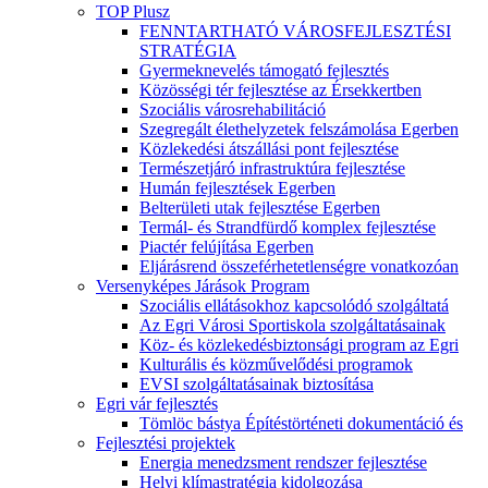
TOP Plusz
FENNTARTHATÓ VÁROSFEJLESZTÉSI
STRATÉGIA
Gyermeknevelés támogató fejlesztés
Közösségi tér fejlesztése az Érsekkertben
Szociális városrehabilitáció
Szegregált élethelyzetek felszámolása Egerben
Közlekedési átszállási pont fejlesztése
Természetjáró infrastruktúra fejlesztése
Humán fejlesztések Egerben
Belterületi utak fejlesztése Egerben
Termál- és Strandfürdő komplex fejlesztése
Piactér felújítása Egerben
Eljárásrend összeférhetetlenségre vonatkozóan
Versenyképes Járások Program
Szociális ellátásokhoz kapcsolódó szolgáltatá
Az Egri Városi Sportiskola szolgáltatásainak
Köz- és közlekedésbiztonsági program az Egri
Kulturális és közművelődési programok
EVSI szolgáltatásainak biztosítása
Egri vár fejlesztés
Tömlöc bástya Építéstörténeti dokumentáció és
Fejlesztési projektek
Energia menedzsment rendszer fejlesztése
Helyi klímastratégia kidolgozása