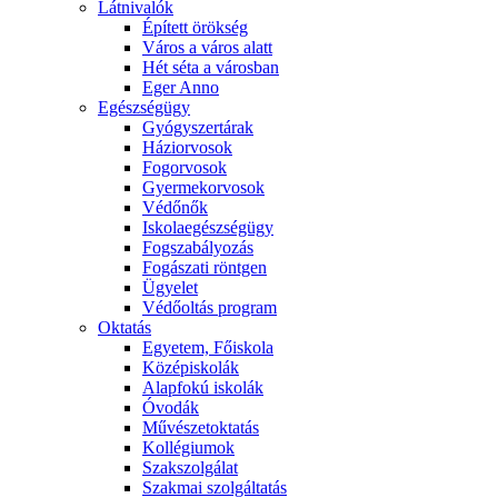
Látnivalók
Épített örökség
Város a város alatt
Hét séta a városban
Eger Anno
Egészségügy
Gyógyszertárak
Háziorvosok
Fogorvosok
Gyermekorvosok
Védőnők
Iskolaegészségügy
Fogszabályozás
Fogászati röntgen
Ügyelet
Védőoltás program
Oktatás
Egyetem, Főiskola
Középiskolák
Alapfokú iskolák
Óvodák
Művészetoktatás
Kollégiumok
Szakszolgálat
Szakmai szolgáltatás