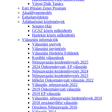
Városi Diák Tanács
Egri Ifjúsági Zenei Program
Akadálymentesítés
Éghajlatvédelem
Átláthatósági közlemények
Senator-Ház
GGSZ közös működtetés
Harlekin közös működtetés
Választási információk
Választási szervek
Választási ügyintézés
Választási Hirdetési Felületek
Korábbi választások
Népszavazási kezdeményezés 2025
2024 Önkormányzati, EP választás
Népszavazási kezdeményezés 2024
Népszavazási kezdeményezés 2023
Időkőzi Önkormányzati választás 2022
Választás, népszavazás 2022
2019 Önkormányzati választás
2019 EP választás
Választási, népszavazási hirdetmények 2019
2018 országgyűlési választás
Országos Népszavazás 2016
Választás 2014