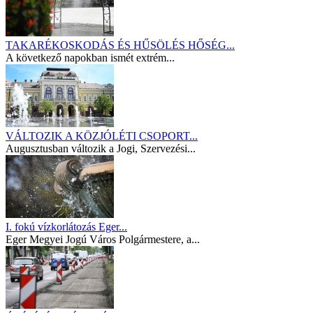
TAKARÉKOSKODÁS ÉS HŰSÖLÉS HŐSÉG...
A következő napokban ismét extrém...
VÁLTOZIK A KÖZJÓLÉTI CSOPORT...
Augusztusban változik a Jogi, Szervezési...
I. fokú vízkorlátozás Eger...
Eger Megyei Jogú Város Polgármestere, a...