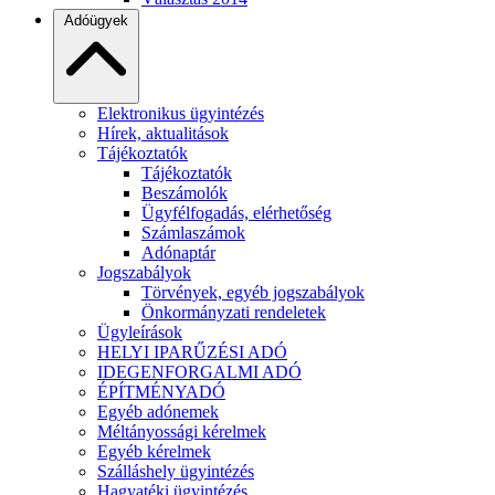
Adóügyek
Elektronikus ügyintézés
Hírek, aktualitások
Tájékoztatók
Tájékoztatók
Beszámolók
Ügyfélfogadás, elérhetőség
Számlaszámok
Adónaptár
Jogszabályok
Törvények, egyéb jogszabályok
Önkormányzati rendeletek
Ügyleírások
HELYI IPARŰZÉSI ADÓ
IDEGENFORGALMI ADÓ
ÉPÍTMÉNYADÓ
Egyéb adónemek
Méltányossági kérelmek
Egyéb kérelmek
Szálláshely ügyintézés
Hagyatéki ügyintézés