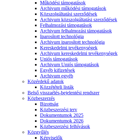
Működési támogatások
Archivum működési támogatások
Közszolgáltatási szerződések
Archivum közszolgáltatási szerződések
Felhalmozási támogatások
Archivum felhalmozási támogatások
Iparosított technológia
Archivum iparosított technológia
Kereskedelmi tevékenységek
Archivum kereskedelmi tevékenységek
Uniós támogatások
Archivum Uniós támogatások
Egyéb kifizetések
Archivum egyéb
Közérdekű adatok
Közzétételi listák
Belső visszaélés-bejelentési rendszer
Közbeszerzés
Bizottság
Közbeszerzési terv
Dokumentumok 2025
Dokumentumok 2026
Közbeszerzési felhívások
Közgyűlés
Képviselők