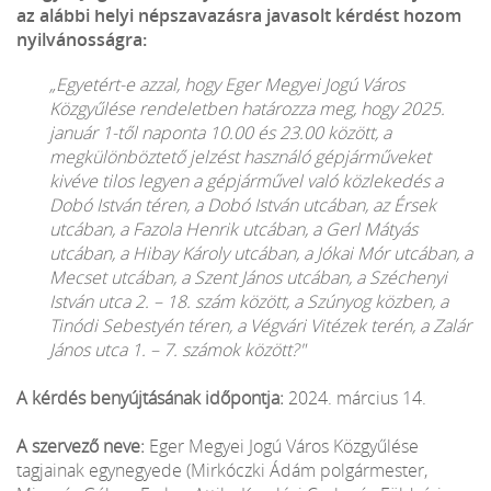
az alábbi helyi népszavazásra javasolt kérdést hozom
nyilvánosságra:
„Egyetért-e azzal, hogy Eger Megyei Jogú Város
Közgyűlése rendeletben határozza meg, hogy 2025.
január 1-től naponta 10.00 és 23.00 között, a
megkülönböztető jelzést használó gépjárműveket
kivéve tilos legyen a gépjárművel való közlekedés a
Dobó István téren, a Dobó István utcában, az Érsek
utcában, a Fazola Henrik utcában, a Gerl Mátyás
utcában, a Hibay Károly utcában, a Jókai Mór utcában, a
Mecset utcában, a Szent János utcában, a Széchenyi
István utca 2. – 18. szám között, a Szúnyog közben, a
Tinódi Sebestyén téren, a Végvári Vitézek terén, a Zalár
János utca 1. – 7. számok között?"
A kérdés benyújtásának időpontja:
2024. március 14.
A szervező neve:
Eger Megyei Jogú Város Közgyűlése
tagjainak egynegyede (Mirkóczki Ádám polgármester,