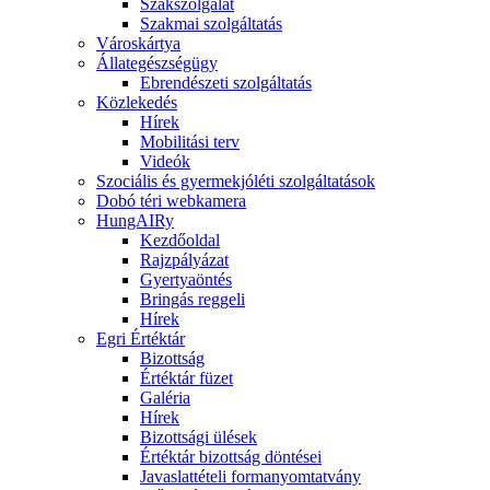
Szakszolgálat
Szakmai szolgáltatás
Városkártya
Állategészségügy
Ebrendészeti szolgáltatás
Közlekedés
Hírek
Mobilitási terv
Videók
Szociális és gyermekjóléti szolgáltatások
Dobó téri webkamera
HungAIRy
Kezdőoldal
Rajzpályázat
Gyertyaöntés
Bringás reggeli
Hírek
Egri Értéktár
Bizottság
Értéktár füzet
Galéria
Hírek
Bizottsági ülések
Értéktár bizottság döntései
Javaslattételi formanyomtatvány