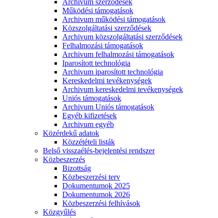
Archivum szerződések
Működési támogatások
Archivum működési támogatások
Közszolgáltatási szerződések
Archivum közszolgáltatási szerződések
Felhalmozási támogatások
Archivum felhalmozási támogatások
Iparosított technológia
Archivum iparosított technológia
Kereskedelmi tevékenységek
Archivum kereskedelmi tevékenységek
Uniós támogatások
Archivum Uniós támogatások
Egyéb kifizetések
Archivum egyéb
Közérdekű adatok
Közzétételi listák
Belső visszaélés-bejelentési rendszer
Közbeszerzés
Bizottság
Közbeszerzési terv
Dokumentumok 2025
Dokumentumok 2026
Közbeszerzési felhívások
Közgyűlés