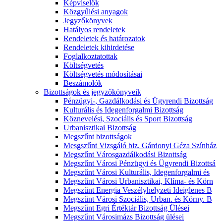
Képviselők
Közgyűlési anyagok
Jegyzőkönyvek
Hatályos rendeletek
Rendeletek és határozatok
Rendeletek kihirdetése
Foglalkoztatottak
Költségvetés
Költségvetés módosításai
Beszámolók
Bizottságok és jegyzőkönyveik
Pénzügyi-, Gazdálkodási és Ügyrendi Bizottság
Kulturális és Idegenforgalmi Bizottság
Köznevelési, Szociális és Sport Bizottság
Urbanisztikai Bizottság
Megszűnt bizottságok
Mesgszűnt Vizsgáló biz. Gárdonyi Géza Színház
Megszűnt Városgazdálkodási Bizottság
Megszűnt Városi Pénzügyi és Ügyrendi Bizottsá
Megszűnt Városi Kulturális, Idegenforgalmi és
Megszűnt Városi Urbanisztikai, Klíma- és Körn
Megszűnt Energia Veszélyhelyzeti Ideiglenes B
Megszűnt Városi Szociális, Urban. és Körny. B
Megszűnt Egri Értéktár Bizottság Ülései
Megszűnt Városimázs Bizottság ülései