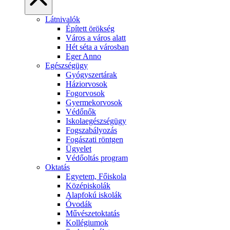
Látnivalók
Épített örökség
Város a város alatt
Hét séta a városban
Eger Anno
Egészségügy
Gyógyszertárak
Háziorvosok
Fogorvosok
Gyermekorvosok
Védőnők
Iskolaegészségügy
Fogszabályozás
Fogászati röntgen
Ügyelet
Védőoltás program
Oktatás
Egyetem, Főiskola
Középiskolák
Alapfokú iskolák
Óvodák
Művészetoktatás
Kollégiumok