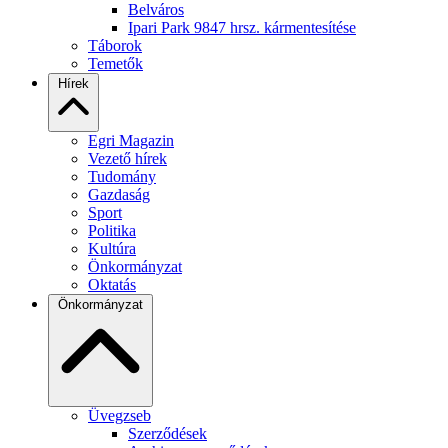
Belváros
Ipari Park 9847 hrsz. kármentesítése
Táborok
Temetők
Hírek
Egri Magazin
Vezető hírek
Tudomány
Gazdaság
Sport
Politika
Kultúra
Önkormányzat
Oktatás
Önkormányzat
Üvegzseb
Szerződések