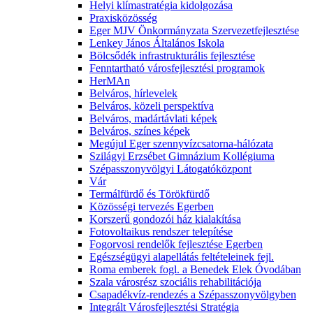
Helyi klímastratégia kidolgozása
Praxisközösség
Eger MJV Önkormányzata Szervezetfejlesztése
Lenkey János Általános Iskola
Bölcsődék infrastrukturális fejlesztése
Fenntartható városfejlesztési programok
HerMAn
Belváros, hírlevelek
Belváros, közeli perspektíva
Belváros, madártávlati képek
Belváros, színes képek
Megújul Eger szennyvízcsatorna-hálózata
Szilágyi Erzsébet Gimnázium Kollégiuma
Szépasszonyvölgyi Látogatóközpont
Vár
Termálfürdő és Törökfürdő
Közösségi tervezés Egerben
Korszerű gondozói ház kialakítása
Fotovoltaikus rendszer telepítése
Fogorvosi rendelők fejlesztése Egerben
Egészségügyi alapellátás feltételeinek fejl.
Roma emberek fogl. a Benedek Elek Óvodában
Szala városrész szociális rehabilitációja
Csapadékvíz-rendezés a Szépasszonyvölgyben
Integrált Városfejlesztési Stratégia