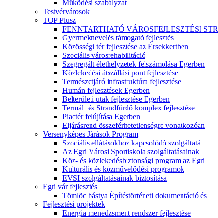
Működési szabályzat
Testvérvárosok
TOP Plusz
FENNTARTHATÓ VÁROSFEJLESZTÉSI ST
Gyermeknevelés támogató fejlesztés
Közösségi tér fejlesztése az Érsekkertben
Szociális városrehabilitáció
Szegregált élethelyzetek felszámolása Egerben
Közlekedési átszállási pont fejlesztése
Természetjáró infrastruktúra fejlesztése
Humán fejlesztések Egerben
Belterületi utak fejlesztése Egerben
Termál- és Strandfürdő komplex fejlesztése
Piactér felújítása Egerben
Eljárásrend összeférhetetlenségre vonatkozóan
Versenyképes Járások Program
Szociális ellátásokhoz kapcsolódó szolgáltatá
Az Egri Városi Sportiskola szolgáltatásainak
Köz- és közlekedésbiztonsági program az Egri
Kulturális és közművelődési programok
EVSI szolgáltatásainak biztosítása
Egri vár fejlesztés
Tömlöc bástya Építéstörténeti dokumentáció és
Fejlesztési projektek
Energia menedzsment rendszer fejlesztése