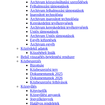
Archivum közszolgáltatási szerződések
Felhalmozási támogatások
Archivum felhalmozási támogatások
Iparosított technológia
Archivum iparosított technológia
Kereskedelmi tevékenységek
Archivum kereskedelmi tevékenységek
Uniós támogatások
Archivum Uniós támogatások
Egyéb kifizetések
Archivum egyéb
Közérdekű adatok
Közzétételi listák
Belső visszaélés-bejelentési rendszer
Közbeszerzés
Bizottság
Közbeszerzési terv
Dokumentumok 2025
Dokumentumok 2026
Közbeszerzési felhívások
Közgyűlés
Képviselők
Közgyűlési anyagok
Jegyzőkönyvek
Hatályos rendeletek