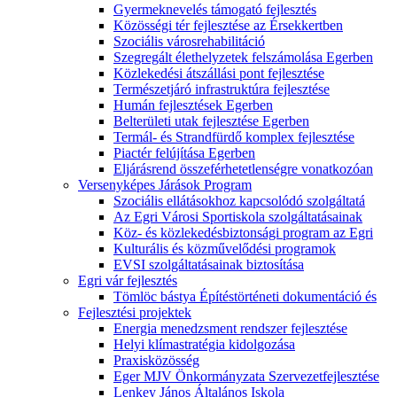
Gyermeknevelés támogató fejlesztés
Közösségi tér fejlesztése az Érsekkertben
Szociális városrehabilitáció
Szegregált élethelyzetek felszámolása Egerben
Közlekedési átszállási pont fejlesztése
Természetjáró infrastruktúra fejlesztése
Humán fejlesztések Egerben
Belterületi utak fejlesztése Egerben
Termál- és Strandfürdő komplex fejlesztése
Piactér felújítása Egerben
Eljárásrend összeférhetetlenségre vonatkozóan
Versenyképes Járások Program
Szociális ellátásokhoz kapcsolódó szolgáltatá
Az Egri Városi Sportiskola szolgáltatásainak
Köz- és közlekedésbiztonsági program az Egri
Kulturális és közművelődési programok
EVSI szolgáltatásainak biztosítása
Egri vár fejlesztés
Tömlöc bástya Építéstörténeti dokumentáció és
Fejlesztési projektek
Energia menedzsment rendszer fejlesztése
Helyi klímastratégia kidolgozása
Praxisközösség
Eger MJV Önkormányzata Szervezetfejlesztése
Lenkey János Általános Iskola