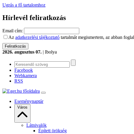
Ugrás a fő tartalomhoz
Hírlevél feliratkozás
Email cím:
Az
adatkezelési tájékoztató
tartalmát megismertem, az abban foglal
2026. augusztus 07.
| Ibolya
Facebook
Webkamera
RSS
Eseménynaptár
Város
Látnivalók
Épített örökség