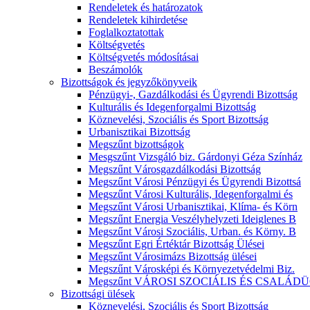
Rendeletek és határozatok
Rendeletek kihirdetése
Foglalkoztatottak
Költségvetés
Költségvetés módosításai
Beszámolók
Bizottságok és jegyzőkönyveik
Pénzügyi-, Gazdálkodási és Ügyrendi Bizottság
Kulturális és Idegenforgalmi Bizottság
Köznevelési, Szociális és Sport Bizottság
Urbanisztikai Bizottság
Megszűnt bizottságok
Mesgszűnt Vizsgáló biz. Gárdonyi Géza Színház
Megszűnt Városgazdálkodási Bizottság
Megszűnt Városi Pénzügyi és Ügyrendi Bizottsá
Megszűnt Városi Kulturális, Idegenforgalmi és
Megszűnt Városi Urbanisztikai, Klíma- és Körn
Megszűnt Energia Veszélyhelyzeti Ideiglenes B
Megszűnt Városi Szociális, Urban. és Körny. B
Megszűnt Egri Értéktár Bizottság Ülései
Megszűnt Városimázs Bizottság ülései
Megszűnt Városképi és Környezetvédelmi Biz.
Megszűnt VÁROSI SZOCIÁLIS ÉS CSALÁDÜ
Bizottsági ülések
Köznevelési, Szociális és Sport Bizottság