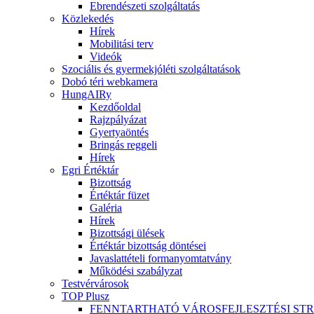
Ebrendészeti szolgáltatás
Közlekedés
Hírek
Mobilitási terv
Videók
Szociális és gyermekjóléti szolgáltatások
Dobó téri webkamera
HungAIRy
Kezdőoldal
Rajzpályázat
Gyertyaöntés
Bringás reggeli
Hírek
Egri Értéktár
Bizottság
Értéktár füzet
Galéria
Hírek
Bizottsági ülések
Értéktár bizottság döntései
Javaslattételi formanyomtatvány
Működési szabályzat
Testvérvárosok
TOP Plusz
FENNTARTHATÓ VÁROSFEJLESZTÉSI ST