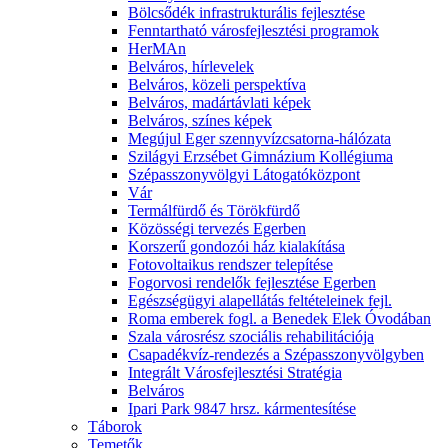
Bölcsődék infrastrukturális fejlesztése
Fenntartható városfejlesztési programok
HerMAn
Belváros, hírlevelek
Belváros, közeli perspektíva
Belváros, madártávlati képek
Belváros, színes képek
Megújul Eger szennyvízcsatorna-hálózata
Szilágyi Erzsébet Gimnázium Kollégiuma
Szépasszonyvölgyi Látogatóközpont
Vár
Termálfürdő és Törökfürdő
Közösségi tervezés Egerben
Korszerű gondozói ház kialakítása
Fotovoltaikus rendszer telepítése
Fogorvosi rendelők fejlesztése Egerben
Egészségügyi alapellátás feltételeinek fejl.
Roma emberek fogl. a Benedek Elek Óvodában
Szala városrész szociális rehabilitációja
Csapadékvíz-rendezés a Szépasszonyvölgyben
Integrált Városfejlesztési Stratégia
Belváros
Ipari Park 9847 hrsz. kármentesítése
Táborok
Temetők