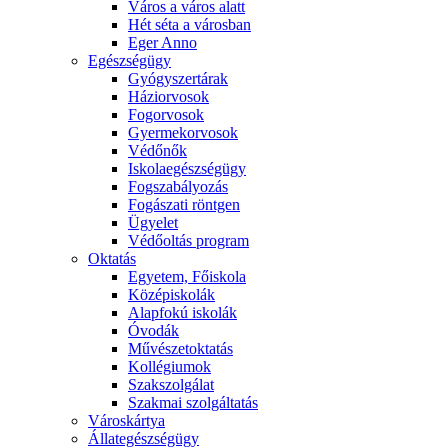
Város a város alatt
Hét séta a városban
Eger Anno
Egészségügy
Gyógyszertárak
Háziorvosok
Fogorvosok
Gyermekorvosok
Védőnők
Iskolaegészségügy
Fogszabályozás
Fogászati röntgen
Ügyelet
Védőoltás program
Oktatás
Egyetem, Főiskola
Középiskolák
Alapfokú iskolák
Óvodák
Művészetoktatás
Kollégiumok
Szakszolgálat
Szakmai szolgáltatás
Városkártya
Állategészségügy