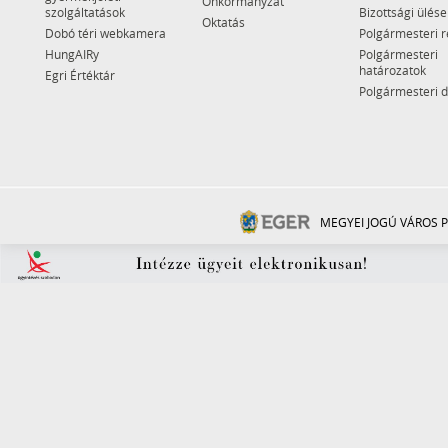
Önkormányzat
szolgáltatások
Bizottsági ülése
Oktatás
Dobó téri webkamera
Polgármesteri r
HungAIRy
Polgármesteri
határozatok
Egri Értéktár
Polgármesteri 
MEGYEI JOGÚ VÁROS P