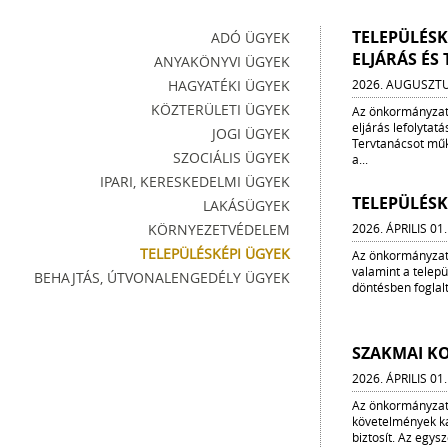
TELEPÜLÉSK
ADÓ ÜGYEK
ELJÁRÁS ÉS
ANYAKÖNYVI ÜGYEK
HAGYATÉKI ÜGYEK
2026. AUGUSZTU
KÖZTERÜLETI ÜGYEK
Az önkormányzat 
eljárás lefolytat
JOGI ÜGYEK
Tervtanácsot műk
SZOCIÁLIS ÜGYEK
a...
IPARI, KERESKEDELMI ÜGYEK
TELEPÜLÉSK
LAKÁSÜGYEK
KÖRNYEZETVÉDELEM
2026. ÁPRILIS 01.
TELEPÜLÉSKÉPI ÜGYEK
Az önkormányzat 
valamint a telep
BEHAJTÁS, ÚTVONALENGEDÉLY ÜGYEK
döntésben foglalta
SZAKMAI K
2026. ÁPRILIS 01.
Az önkormányzat 
követelmények ka
biztosít. Az egys