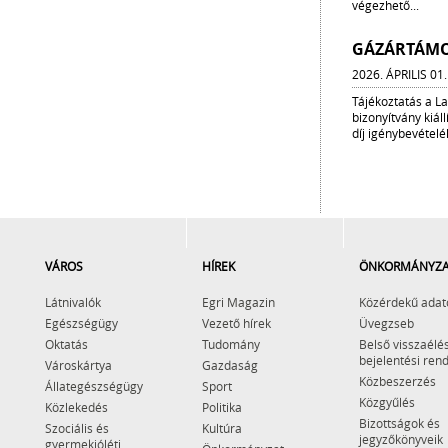
végezhető...
GÁZÁRTÁMO
2026. ÁPRILIS 01.
Tájékoztatás a L
bizonyítvány kiá
díj igénybevételé
VÁROS
HÍREK
ÖNKORMÁNYZA
Látnivalók
Egri Magazin
Közérdekű adat
Egészségügy
Vezető hírek
Üvegzseb
Oktatás
Tudomány
Belső visszaélé
bejelentési ren
Városkártya
Gazdaság
Közbeszerzés
Állategészségügy
Sport
Közgyűlés
Közlekedés
Politika
Bizottságok és
Szociális és
Kultúra
jegyzőkönyveik
gyermekjóléti