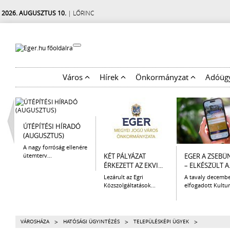
2026. AUGUSZTUS 10.
| LŐRINC
Város
Hírek
Önkormányzat
Adóüg
ÚTÉPÍTÉSI HÍRADÓ
(AUGUSZTUS)
A nagy forróság ellenére
ütemterv...
KÉT PÁLYÁZAT
EGER A ZSEBÜ
ÉRKEZETT AZ EKVI...
– ELKÉSZÜLT A.
Lezárult az Egri
A tavaly decemb
Közszolgáltatások...
elfogadott Kulturá
>
>
>
VÁROSHÁZA
HATÓSÁGI ÜGYINTÉZÉS
TELEPÜLÉSKÉPI ÜGYEK