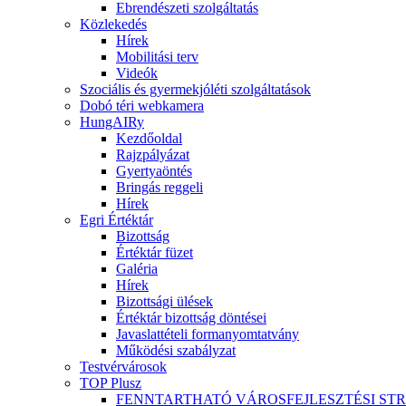
Ebrendészeti szolgáltatás
Közlekedés
Hírek
Mobilitási terv
Videók
Szociális és gyermekjóléti szolgáltatások
Dobó téri webkamera
HungAIRy
Kezdőoldal
Rajzpályázat
Gyertyaöntés
Bringás reggeli
Hírek
Egri Értéktár
Bizottság
Értéktár füzet
Galéria
Hírek
Bizottsági ülések
Értéktár bizottság döntései
Javaslattételi formanyomtatvány
Működési szabályzat
Testvérvárosok
TOP Plusz
FENNTARTHATÓ VÁROSFEJLESZTÉSI ST