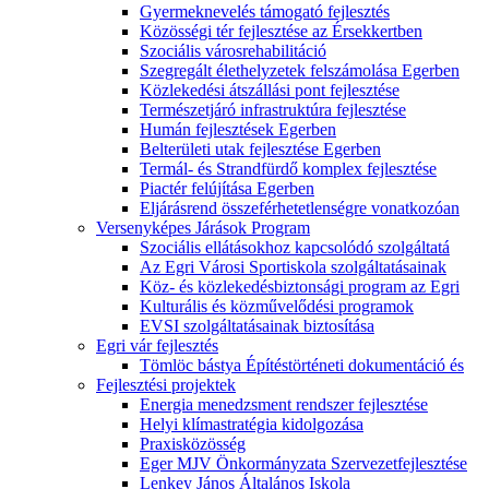
Gyermeknevelés támogató fejlesztés
Közösségi tér fejlesztése az Érsekkertben
Szociális városrehabilitáció
Szegregált élethelyzetek felszámolása Egerben
Közlekedési átszállási pont fejlesztése
Természetjáró infrastruktúra fejlesztése
Humán fejlesztések Egerben
Belterületi utak fejlesztése Egerben
Termál- és Strandfürdő komplex fejlesztése
Piactér felújítása Egerben
Eljárásrend összeférhetetlenségre vonatkozóan
Versenyképes Járások Program
Szociális ellátásokhoz kapcsolódó szolgáltatá
Az Egri Városi Sportiskola szolgáltatásainak
Köz- és közlekedésbiztonsági program az Egri
Kulturális és közművelődési programok
EVSI szolgáltatásainak biztosítása
Egri vár fejlesztés
Tömlöc bástya Építéstörténeti dokumentáció és
Fejlesztési projektek
Energia menedzsment rendszer fejlesztése
Helyi klímastratégia kidolgozása
Praxisközösség
Eger MJV Önkormányzata Szervezetfejlesztése
Lenkey János Általános Iskola