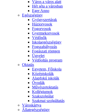
Város a város alatt
Hét séta a városban
Eger Anno
Egészségügy
Gyógyszertárak
Háziorvosok
Fogorvosok
Gyermekorvosok
Védőnők
Iskolaegészségügy
Fogszabályozás
Fogászati röntgen
Ügyelet
Védőoltás program
Oktatás
Egyetem, Főiskola
Középiskolák
Alapfokú iskolák
Óvodák
Művészetoktatás
Kollégiumok
Szakszolgálat
Szakmai szolgáltatás
Városkártya
Állategészségügy