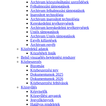
Archivum közszolgáltatási szerződések
Felhalmozási támogatások
Archivum felhalmozási támogatások
Iparosított technológia
Archivum iparosított technológia
Kereskedelmi tevékenységek
Archivum kereskedelmi tevékenységek
Uniós támogatások
Archivum Uniós támogatások
Egyéb kifizetések
Archivum egyéb
Közérdekű adatok
Közzétételi listák
Belső visszaélés-bejelentési rendszer
Közbeszerzés
Bizottság
Közbeszerzési terv
Dokumentumok 2025
Dokumentumok 2026
Közbeszerzési felhívások
Közgyűlés
Képviselők
Közgyűlési anyagok
Jegyzőkönyvek
Hatályos rendeletek