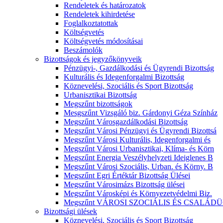
Rendeletek és határozatok
Rendeletek kihirdetése
Foglalkoztatottak
Költségvetés
Költségvetés módosításai
Beszámolók
Bizottságok és jegyzőkönyveik
Pénzügyi-, Gazdálkodási és Ügyrendi Bizottság
Kulturális és Idegenforgalmi Bizottság
Köznevelési, Szociális és Sport Bizottság
Urbanisztikai Bizottság
Megszűnt bizottságok
Mesgszűnt Vizsgáló biz. Gárdonyi Géza Színház
Megszűnt Városgazdálkodási Bizottság
Megszűnt Városi Pénzügyi és Ügyrendi Bizottsá
Megszűnt Városi Kulturális, Idegenforgalmi és
Megszűnt Városi Urbanisztikai, Klíma- és Körn
Megszűnt Energia Veszélyhelyzeti Ideiglenes B
Megszűnt Városi Szociális, Urban. és Körny. B
Megszűnt Egri Értéktár Bizottság Ülései
Megszűnt Városimázs Bizottság ülései
Megszűnt Városképi és Környezetvédelmi Biz.
Megszűnt VÁROSI SZOCIÁLIS ÉS CSALÁDÜ
Bizottsági ülések
Köznevelési, Szociális és Sport Bizottság