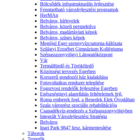
Bölcsődék infrastrukturális fejlesztése
Fenntartható városfejlesztési programok
HerMAn
Belváros, hírlevelek
Belváros, közeli perspektíva
Belváros, madártávlati képek
Belváros, színes képek
Megújul Eger szennyvízcsatorna-hálózata
Szilágyi Erzsébet Gimnázium Kollégiuma
Szépasszonyvölgyi Látogatóközpont
Vár
Termálfürdő és Törökfürdő
Közösségi tervezés Egerben
Korszerű gondozói ház kialakítása
Fotovoltaikus rendszer telepítése
Fogorvosi rendelők fejlesztése Egerben
Egészségügyi alapellátás feltételeinek fejl.
Roma emberek fogl. a Benedek Elek Óvodában
Szala városrész szociális rehabilitációja
Csapadékvíz-rendezés a Szépasszonyvölgyben
Integrált Városfejlesztési Stratégia
Belváros
Ipari Park 9847 hrsz. kármentesítése
Táborok
Temetők