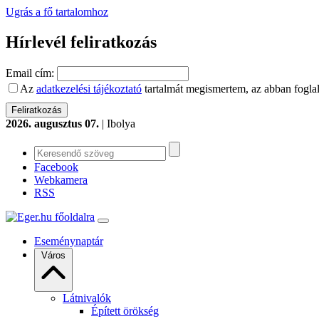
Ugrás a fő tartalomhoz
Hírlevél feliratkozás
Email cím:
Az
adatkezelési tájékoztató
tartalmát megismertem, az abban foglal
2026. augusztus 07.
| Ibolya
Facebook
Webkamera
RSS
Eseménynaptár
Város
Látnivalók
Épített örökség