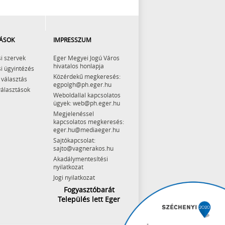
ÁSOK
IMPRESSZUM
i szervek
Eger Megyei Jogú Város
hivatalos honlapja
i ügyintézés
Közérdekű megkeresés:
 választás
egpolgh@ph.eger.hu
választások
Weboldallal kapcsolatos
ügyek: web@ph.eger.hu
Megjelenéssel
kapcsolatos megkeresés:
eger.hu@mediaeger.hu
Sajtókapcsolat:
sajto@vagnerakos.hu
Akadálymentesítési
nyilatkozat
Jogi nyilatkozat
Fogyasztóbarát
Település lett Eger