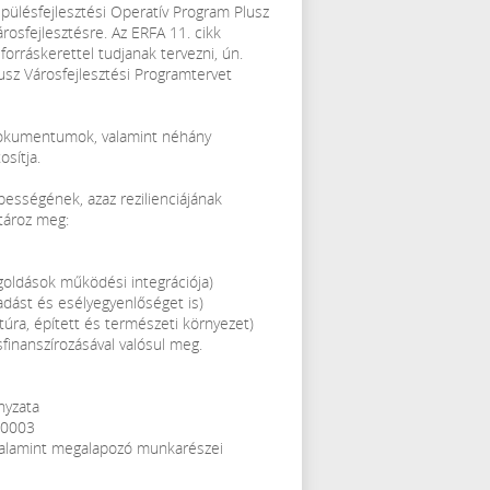
epülésfejlesztési Operatív Program Plusz
árosfejlesztésre. Az ERFA 11. cikk
orráskerettel tudjanak tervezni, ún.
lusz Városfejlesztési Programtervet
okumentumok, valamint néhány
sítja.
pességének, azaz rezilienciájának
tároz meg:
egoldások működési integrációja)
adást és esélyegyenlőséget is)
ktúra, épített és természeti környezet)
finanszírozásával valósul meg.
nyzata
00003
 valamint megalapozó munkarészei