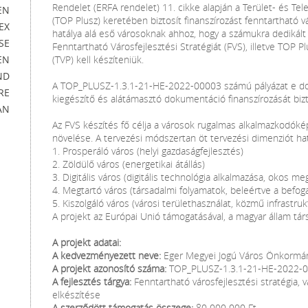
Rendelet (ERFA rendelet) 11. cikke alapján a Terület- és Tel
EN
(TOP Plusz) keretében biztosít finanszírozást fenntartható v
EX
hatálya alá eső városoknak ahhoz, hogy a számukra dedikált f
SE
Fenntartható Városfejlesztési Stratégiát (FVS), illetve TOP P
EN
(TVP) kell készíteniük.
ND
A TOP_PLUSZ-1.3.1-21-HE-2022-00003 számú pályázat e d
RE
kiegészítő és alátámasztó dokumentáció finanszírozását bizto
AN
Az FVS készítés fő célja a városok rugalmas alkalmazkodóké
növelése. A tervezési módszertan öt tervezési dimenziót ha
1. Prosperáló város (helyi gazdaságfejlesztés)
2. Zöldülő város (energetikai átállás)
3. Digitális város (digitális technológia alkalmazása, okos m
4. Megtartó város (társadalmi folyamatok, beleértve a befog
5. Kiszolgáló város (városi területhasználat, közmű infrastru
A projekt az Európai Unió támogatásával, a magyar állam társ
A projekt adatai:
A kedvezményezett neve:
Eger Megyei Jogú Város Önkormá
A projekt azonosító száma:
TOP_PLUSZ-1.3.1-21-HE-2022-
A fejlesztés tárgya:
Fenntartható városfejlesztési stratégia,
elkészítése
A szerződött támogatás összege:
80 000 000 Ft