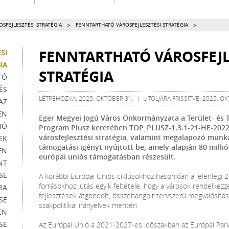
>
>
SFEJLESZTÉSI STRATÉGIA
FENNTARTHATÓ VÁROSFEJLESZTÉSI STRATÉGIA
FENNTARTHATÓ VÁROSFEJL
SI
IA
STRATÉGIA
TÓ
ÉS
LÉTREHOZVA: 2025. OKTÓBER 31. | UTOLJÁRA FRISSÍTVE: 2025. OK
AZ
EN
Eger Megyei Jogú Város Önkormányzata a Terület- és T
IÓ
Program Plusz keretében TOP_PLUSZ-1.3.1-21-HE-2022
városfejlesztési stratégia, valamint megalapozó munka
EK
támogatási igényt nyújtott be, amely alapján 80 millió
EN
európai uniós támogatásban részesült.
NT
SE
A korábbi Európai Uniós ciklusokhoz hasonlóan a jelenlegi 
forrásokhoz jutás egyik feltétele, hogy a városok rendelkez
RA
fejlesztések átgondolt, összehangolt tervszerű megvalósítását
SE
szakpolitikai irányelvek mentén.
EN
SE
Az Európai Unió a 2021-2027-es időszakban az Európai Pa