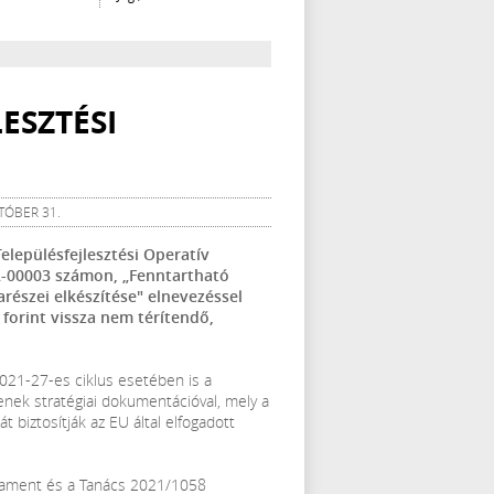
ESZTÉSI
TÓBER 31.
elepülésfejlesztési Operatív
-00003 számon, „Fenntartható
részei elkészítése" elnevezéssel
 forint vissza nem térítendő,
2021-27-es ciklus esetében is a
zenek stratégiai dokumentációval, mely a
 biztosítják az EU által elfogadott
rlament és a Tanács 2021/1058