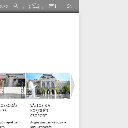
KOSKODÁS
VÁLTOZIK A
I. FOKÚ
ÚTÉP
ÖLÉS
KÖZJÓLÉTI
VÍZKORLÁTOZÁS
(AUG
.
CSOPORT...
EGER...
Az el
legna
ező napokban
Augusztusban változik a
Eger Megyei Jogú Város
ém...
Jogi, Szervezési...
Polgármestere, a...