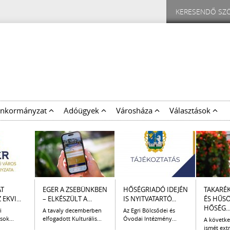
nkormányzat
Adóügyek
Városháza
Választások
AT
EGER A ZSEBÜNKBEN
HŐSÉGRIADÓ IDEJÉN
TAKARÉ
EKVI...
– ELKÉSZÜLT A...
IS NYITVATARTÓ...
ÉS HŰS
HŐSÉG..
i
A tavaly decemberben
Az Egri Bölcsődei és
sok...
elfogadott Kulturális...
Óvodai Intézmény...
A követk
ismét extr