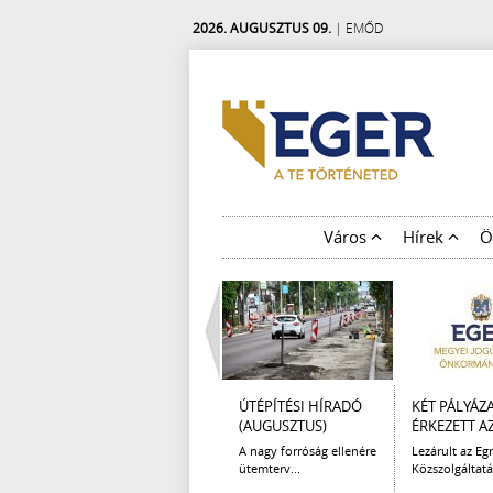
2026. AUGUSZTUS 09.
| EMŐD
Város
Hírek
Ö
ÚTÉPÍTÉSI HÍRADÓ
KÉT PÁLYÁZ
(AUGUSZTUS)
ÉRKEZETT AZ 
A nagy forróság ellenére
Lezárult az Egr
ütemterv...
Közszolgáltatá