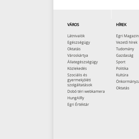
VÁROS
HÍREK
Látnivalók
Egri Magazin
Egészségügy
Vezető hírek
Oktatás
Tudomány
Városkártya
Gazdaság
Állategészségügy
Sport
Közlekedés
Politika
Szociális és
Kultúra
gyermekjóléti
Önkormányz
szolgáltatások
Oktatás
Dobó téri webkamera
HungAIRy
Egri Értéktár