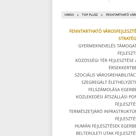
>
>
VÁROS
TOP PLUSZ
FENNTARTHATÓ VÁRO
FENNTARTHATÓ VÁROSFEJLESZTÉ
STRATÉG
GYERMEKNEVELÉS TÁMOGA
FEJLESZT
KÖZÖSSÉGI TÉR FEJLESZTÉSE 
ÉRSEKKERTB
SZOCIÁLIS VÁROSREHABILITÁC
SZEGREGÁLT ÉLETHELYZET
FELSZÁMOLÁSA EGERB
KÖZLEKEDÉSI ÁTSZÁLLÁSI PO
FEJLESZTÉ
TERMÉSZETJÁRÓ INFRASTRUKTÚ
FEJLESZTÉ
HUMÁN FEJLESZTÉSEK EGERB
BELTERÜLETI UTAK FEJLESZTÉ