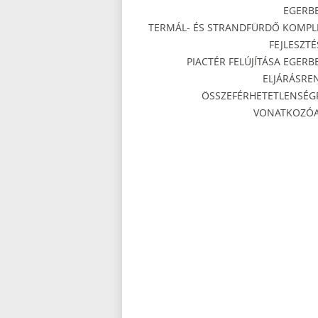
EGERB
TERMÁL- ÉS STRANDFÜRDŐ KOMPL
FEJLESZTÉ
PIACTÉR FELÚJÍTÁSA EGERB
ELJÁRÁSRE
ÖSSZEFÉRHETETLENSÉG
VONATKOZÓ