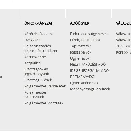
ÖNKORMÁNYZAT
ADÓÜGYEK
VÁLASZT
Közérdekű adatok
Elektronikus ügyintézés
Választás
Üvegzseb
Hírek, aktualitások
Választás
Belső visszaélés-
Tájékoztatók
2026. évi
bejelentési rendszer
Jogszabályok
Korábbi 
Közbeszerzés
Ügyleírások
Közgyűlés
HELYI IPARŰZÉSI ADÓ
Bizottságok és
IDEGENFORGALMI ADÓ
jegyzőkönyveik
at
ÉPÍTMÉNYADÓ
Bizottsági ülések
Egyéb adónemek
Polgármesteri rendeletek
Méltányossági kérelmek
Polgármesteri
határozatok
Polgármesteri döntések