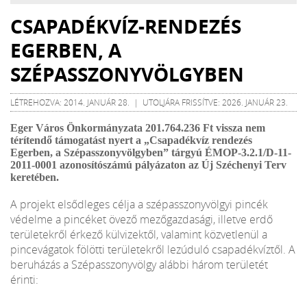
CSAPADÉKVÍZ-RENDEZÉS
EGERBEN, A
SZÉPASSZONYVÖLGYBEN
LÉTREHOZVA: 2014. JANUÁR 28. | UTOLJÁRA FRISSÍTVE: 2026. JANUÁR 23.
Eger Város Önkormányzata 201.764.236 Ft vissza nem
térítendő támogatást nyert a „Csapadékvíz rendezés
Egerben, a Szépasszonyvölgyben” tárgyú ÉMOP-3.2.1/D-11-
2011-0001 azonosítószámú pályázaton az Új Széchenyi Terv
keretében.
A projekt elsődleges célja a szépasszonyvölgyi pincék
védelme a pincéket övező mezőgazdasági, illetve erdő
területekről érkező külvizektől, valamint közvetlenül a
pincevágatok fölötti területekről lezúduló csapadékvíztől. A
beruházás a Szépasszonyvölgy alábbi három területét
érinti: