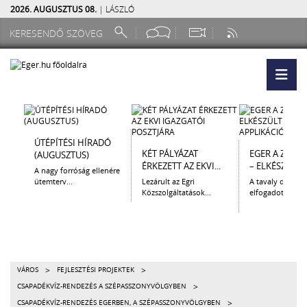
2026. AUGUSZTUS 08.
| LÁSZLÓ
ÚTÉPÍTÉSI HÍRADÓ
KÉT PÁLYÁZAT
EGER A ZSEB
(AUGUSZTUS)
ÉRKEZETT AZ EKVI...
– ELKÉSZÜLT A.
A nagy forróság ellenére
ütemterv...
Lezárult az Egri
A tavaly decem
Közszolgáltatások...
elfogadott Kultur
>
>
VÁROS
FEJLESZTÉSI PROJEKTEK
>
CSAPADÉKVÍZ-RENDEZÉS A SZÉPASSZONYVÖLGYBEN
>
CSAPADÉKVÍZ-RENDEZÉS EGERBEN, A SZÉPASSZONYVÖLGYBEN