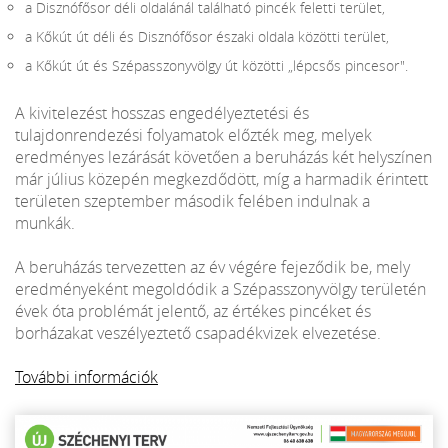
a Disznófősor déli oldalánál található pincék feletti terület,
a Kőkút út déli és Disznófősor északi oldala közötti terület,
a Kőkút út és Szépasszonyvölgy út közötti „lépcsős pincesor".
A kivitelezést hosszas engedélyeztetési és
tulajdonrendezési folyamatok előzték meg, melyek
eredményes lezárását követően a beruházás két helyszínen
már július közepén megkezdődött, míg a harmadik érintett
területen szeptember második felében indulnak a
munkák.
A beruházás tervezetten az év végére fejeződik be, mely
eredményeként megoldódik a Szépasszonyvölgy területén
évek óta problémát jelentő, az értékes pincéket és
borházakat veszélyeztető csapadékvizek elvezetése.
További információk