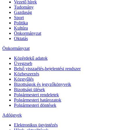
Vezető hírek
Tudomány
Gazdaság
Sport
Politika
Kultúra
Önkormányzat
Oktatás
Önkormányzat
Közérdekű adatok
Üvegzseb
Belső visszaélés-bejelentési rendszer
Közbeszerzés
Közgyűlés
Bizottságok és jegyzőkönyveik
Bizottsági ülések
Polgármesteri rendeletek
Polgármesteri határozatok
Polgármesteri döntések
Adóügyek
Elektronikus ügyintézés