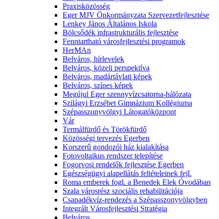
Praxisközösség
Eger MJV Önkormányzata Szervezetfejlesztése
Lenkey János Általános Iskola
Bölcsődék infrastrukturális fejlesztése
Fenntartható városfejlesztési programok
HerMAn
Belváros, hírlevelek
Belváros, közeli perspektíva
Belváros, madártávlati képek
Belváros, színes képek
Megújul Eger szennyvízcsatorna-hálózata
Szilágyi Erzsébet Gimnázium Kollégiuma
Szépasszonyvölgyi Látogatóközpont
Vár
Termálfürdő és Törökfürdő
Közösségi tervezés Egerben
Korszerű gondozói ház kialakítása
Fotovoltaikus rendszer telepítése
Fogorvosi rendelők fejlesztése Egerben
Egészségügyi alapellátás feltételeinek fejl.
Roma emberek fogl. a Benedek Elek Óvodában
Szala városrész szociális rehabilitációja
Csapadékvíz-rendezés a Szépasszonyvölgyben
Integrált Városfejlesztési Stratégia
Belváros