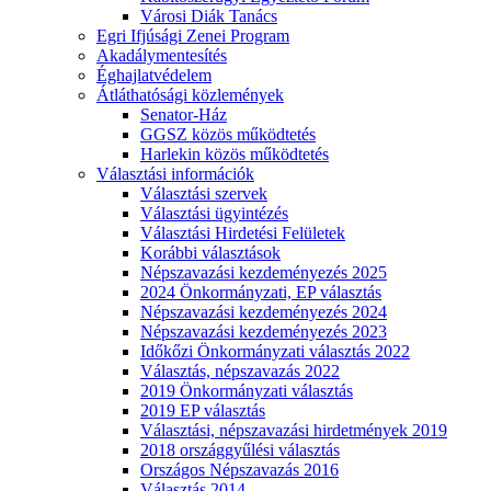
Városi Diák Tanács
Egri Ifjúsági Zenei Program
Akadálymentesítés
Éghajlatvédelem
Átláthatósági közlemények
Senator-Ház
GGSZ közös működtetés
Harlekin közös működtetés
Választási információk
Választási szervek
Választási ügyintézés
Választási Hirdetési Felületek
Korábbi választások
Népszavazási kezdeményezés 2025
2024 Önkormányzati, EP választás
Népszavazási kezdeményezés 2024
Népszavazási kezdeményezés 2023
Időkőzi Önkormányzati választás 2022
Választás, népszavazás 2022
2019 Önkormányzati választás
2019 EP választás
Választási, népszavazási hirdetmények 2019
2018 országgyűlési választás
Országos Népszavazás 2016
Választás 2014