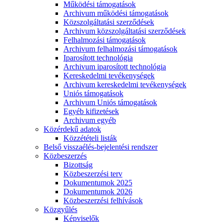
Működési támogatások
Archivum működési támogatások
Közszolgáltatási szerződések
Archivum közszolgáltatási szerződések
Felhalmozási támogatások
Archivum felhalmozási támogatások
Iparosított technológia
Archivum iparosított technológia
Kereskedelmi tevékenységek
Archivum kereskedelmi tevékenységek
Uniós támogatások
Archivum Uniós támogatások
Egyéb kifizetések
Archivum egyéb
Közérdekű adatok
Közzétételi listák
Belső visszaélés-bejelentési rendszer
Közbeszerzés
Bizottság
Közbeszerzési terv
Dokumentumok 2025
Dokumentumok 2026
Közbeszerzési felhívások
Közgyűlés
Képviselők