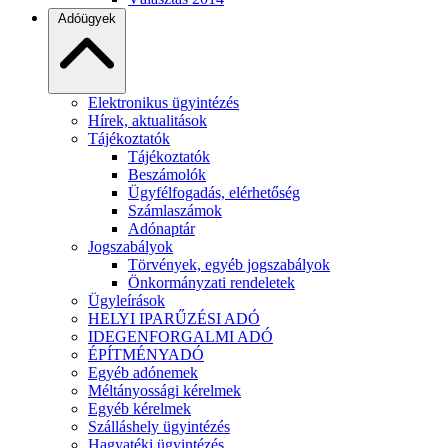
Adóügyek
Elektronikus ügyintézés
Hírek, aktualitások
Tájékoztatók
Tájékoztatók
Beszámolók
Ügyfélfogadás, elérhetőség
Számlaszámok
Adónaptár
Jogszabályok
Törvények, egyéb jogszabályok
Önkormányzati rendeletek
Ügyleírások
HELYI IPARŰZÉSI ADÓ
IDEGENFORGALMI ADÓ
ÉPÍTMÉNYADÓ
Egyéb adónemek
Méltányossági kérelmek
Egyéb kérelmek
Szálláshely ügyintézés
Hagyatéki ügyintézés