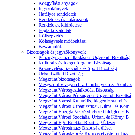
Közgyűlési anyagok
Jegyzőkönyvek
Hatályos rendeletek
Rendeletek és határozatok
Rendeletek kihirdetése
Foglalkoztatottak
Költségvetés
Költségvetés módosításai
Beszámolók
Bizottságok és jegyzőkönyveik
Pénzügyi-, Gazdálkodási és Ügyrendi Bizottság
Kulturális és Idegenforgalmi Bizottság
Köznevelési, Szociális és Sport Bizottság
Urbanisztikai Bizottság
Megszűnt bizottságok
Mesgszűnt Vizsgáló biz. Gárdonyi Géza Színház
Megszűnt Városgazdálkodási Bizottság
Megszűnt Városi Pénzügyi és Ügyrendi Bizottsá
Megszűnt Városi Kulturális, Idegenforgalmi és
Megszűnt Városi Urbanisztikai, Klíma- és Körn
Megszűnt Energia Veszélyhelyzeti Ideiglenes B
Megszűnt Városi Szociális, Urban. és Körny. B
Megszűnt Egri Értéktár Bizottság Ülései
Megszűnt Városimázs Bizottság ülései
Megszűnt Városképi és Környezetvédelmi Biz.