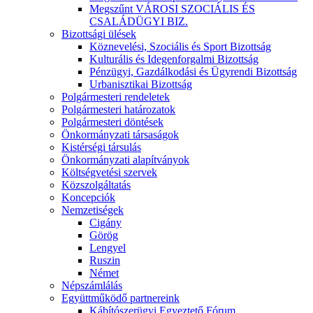
Megszűnt VÁROSI SZOCIÁLIS ÉS
CSALÁDÜGYI BIZ.
Bizottsági ülések
Köznevelési, Szociális és Sport Bizottság
Kulturális és Idegenforgalmi Bizottság
Pénzügyi, Gazdálkodási és Ügyrendi Bizottság
Urbanisztikai Bizottság
Polgármesteri rendeletek
Polgármesteri határozatok
Polgármesteri döntések
Önkormányzati társaságok
Kistérségi társulás
Önkormányzati alapítványok
Költségvetési szervek
Közszolgáltatás
Koncepciók
Nemzetiségek
Cigány
Görög
Lengyel
Ruszin
Német
Népszámlálás
Együttműködő partnereink
Kábítószerügyi Egyeztető Fórum