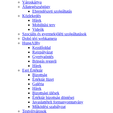
Városkártya
Állategészségügy
Ebrendészeti szolgáltatás
Közlekedés
Hírek
Mobilitási terv
Videók
Szociális és gyermekjóléti szolgáltatások
Dobó téri webkamera
HungAIRy
Kezdőoldal
Rajzpályázat
Gyertyaöntés
Bringás reggeli
Hírek
Egri Értéktár
Bizottság
Értéktár füzet
Galéria
Hírek
Bizottsági ülések
Értéktár bizottság döntései
Javaslattételi formanyomtatvány
Működési szabályzat
Testvérvárosok