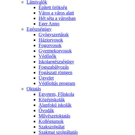
Látnivalók
Épített örökség
Város a város alatt
Hét séta a városban
Eger Anno
Egészségügy
Gyógyszertárak
Háziorvosok
Fogorvosok
Gyermekorvosok
Védőnők
Iskolaegészségügy
Fogszabályozás
Fogászati röntgen
Ügyelet
Védőoltás program
Oktatás
Egyetem, Főiskola
Középiskolák
Alapfokú iskolák
Óvodák
Művészetoktatás
Kollégiumok
Szakszolgálat
Szakmai szolgáltatás