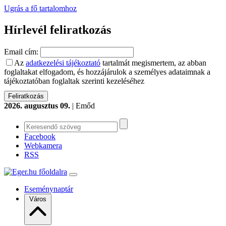
Ugrás a fő tartalomhoz
Hírlevél feliratkozás
Email cím:
Az
adatkezelési tájékoztató
tartalmát megismertem, az abban
foglaltakat elfogadom, és hozzájárulok a személyes adataimnak a
tájékoztatóban foglaltak szerinti kezeléséhez
2026. augusztus 09.
| Emőd
Facebook
Webkamera
RSS
Eseménynaptár
Város