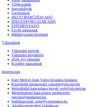
Hírek, aktualitások
Tájékoztatók
Jogszabályok
Ügyleírások
HELYI IPARŰZÉSI ADÓ
IDEGENFORGALMI ADÓ
ÉPÍTMÉNYADÓ
Egyéb adónemek
Méltányossági kérelmek
Választások
Választási szervek
Választási ügyintézés
2026. évi választás
Korábbi választások
Impresszum
Eger Megyei Jogú Város hivatalos honlapja
Közérdekű megkeresés: egpolgh@ph.eger.hu
Weboldallal kapcsolatos ügyek: web@ph.eger.hu
Megjelenéssel kapcsolatos megkeresés:
eger.hu@mediaeger.hu
Sajtókapcsolat: sajto@vagnerakos.hu
Akadálymentesítési nyilatkozat