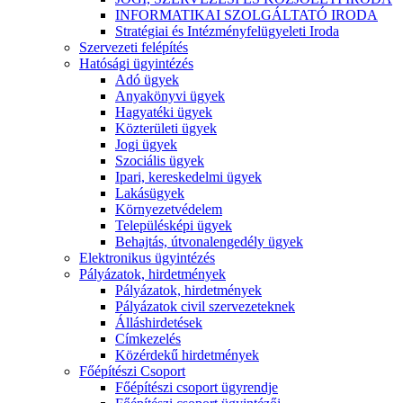
INFORMATIKAI SZOLGÁLTATÓ IRODA
Stratégiai és Intézményfelügyeleti Iroda
Szervezeti felépítés
Hatósági ügyintézés
Adó ügyek
Anyakönyvi ügyek
Hagyatéki ügyek
Közterületi ügyek
Jogi ügyek
Szociális ügyek
Ipari, kereskedelmi ügyek
Lakásügyek
Környezetvédelem
Településképi ügyek
Behajtás, útvonalengedély ügyek
Elektronikus ügyintézés
Pályázatok, hirdetmények
Pályázatok, hirdetmények
Pályázatok civil szervezeteknek
Álláshirdetések
Címkezelés
Közérdekű hirdetmények
Főépítészi Csoport
Főépítészi csoport ügyrendje