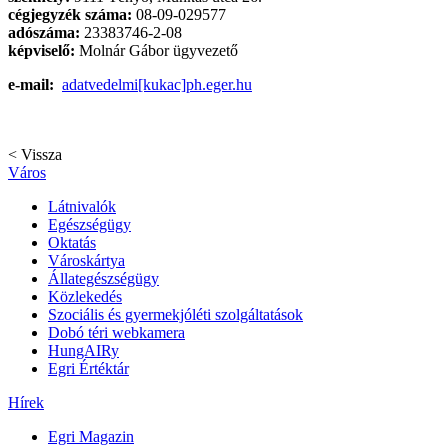
cégjegyzék száma:
08-09-029577
adószáma:
23383746-2-08
képviselő:
Molnár Gábor ügyvezető
e-mail:
adatvedelmi[kukac]ph.eger.hu
< Vissza
Város
Látnivalók
Egészségügy
Oktatás
Városkártya
Állategészségügy
Közlekedés
Szociális és gyermekjóléti szolgáltatások
Dobó téri webkamera
HungAIRy
Egri Értéktár
Hírek
Egri Magazin