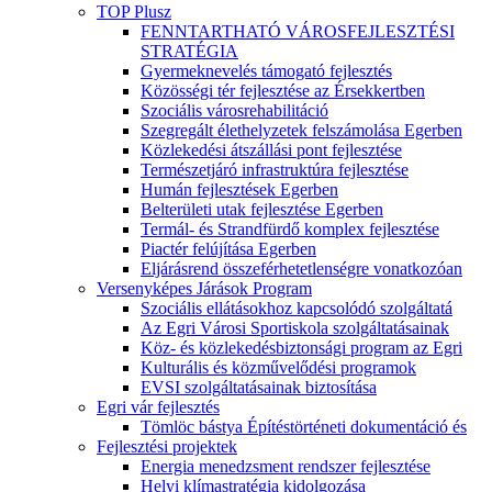
TOP Plusz
FENNTARTHATÓ VÁROSFEJLESZTÉSI
STRATÉGIA
Gyermeknevelés támogató fejlesztés
Közösségi tér fejlesztése az Érsekkertben
Szociális városrehabilitáció
Szegregált élethelyzetek felszámolása Egerben
Közlekedési átszállási pont fejlesztése
Természetjáró infrastruktúra fejlesztése
Humán fejlesztések Egerben
Belterületi utak fejlesztése Egerben
Termál- és Strandfürdő komplex fejlesztése
Piactér felújítása Egerben
Eljárásrend összeférhetetlenségre vonatkozóan
Versenyképes Járások Program
Szociális ellátásokhoz kapcsolódó szolgáltatá
Az Egri Városi Sportiskola szolgáltatásainak
Köz- és közlekedésbiztonsági program az Egri
Kulturális és közművelődési programok
EVSI szolgáltatásainak biztosítása
Egri vár fejlesztés
Tömlöc bástya Építéstörténeti dokumentáció és
Fejlesztési projektek
Energia menedzsment rendszer fejlesztése
Helyi klímastratégia kidolgozása