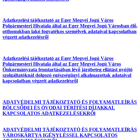
Adatkezelési tájékoztató az Eger Megyei Jogú Város
Polgármesteri Hivatala által az Eger Megyei Jogú Városban élő,
otthonukban lakó fogyatékos személyek adataival kapcsolatban
végzett adatkezelésről
Adatkezelési tájékoztató az Eger Megyei Jogú Város
Polgármesteri Hivatala által az Eger Megyei Jogú Város
Önkormányzata fenntartásában lévő járóbeteg ellátást nyújtó
szolgáltatóknál dolgozó egészségügyi alkalmazottak adataival
kapcsolatban végzett adatkezelésről
ADATVÉDELMI TÁJÉKOZTATÓ ÉS FOLYAMATLEÍRÁS
BÖLCSŐDEI ÉS ÓVODAI TÉRÍTÉSI DÍJAKKAL
KAPCSOLATOS ADATKEZELÉSEKRŐl
ADATVÉDELMI TÁJÉKOZTATÓ ÉS FOLYAMATLEÍRÁS
VÁROSKÁRTYA IGÉNYLÉSSEL KAPCSOLATOS