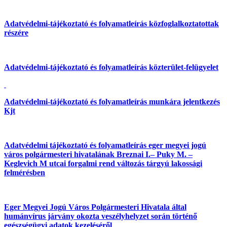
Adatvédelmi-tájékoztató és folyamatleírás közfoglalkoztatottak
részére
Adatvédelmi-tájékoztató és folyamatleírás közterület-felügyelet
Adatvédelmi-tájékoztató és folyamatleírás munkára jelentkezés
Kjt
Adatvédelmi tájékoztató és folyamatleírás eger megyei jogú
város polgármesteri hivatalának Breznai I.– Puky M. –
Keglevich M utcai forgalmi rend változás tárgyú lakossági
felmérésben
Eger Megyei Jogú Város Polgármesteri Hivatala által
humánvírus járvány okozta veszélyhelyzet során történő
egészségügyi adatok kezeléséről