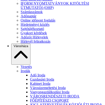
IFORM NYOMTATVÁNYOK KITÖLTÉSI
ÚTMUTATÓI (OHP)
Számlaszámok
Adónaptár
Online időpont foglalás
Hirdetményi közlés
Sajtótájékoztató
Gyakori kérdések
Adózói Hírlevelek
Hírlevél feliratkozás
Városháza
Vezetés
Irodák
Adó Iroda
Gazdasági Iroda
Kabinet Iroda
Városüzemeltetési Iroda
Vagyongazdálkodási Iroda
VÁROSRENDÉSZETI IRODA
FŐÉPÍTÉSZI CSOPORT
JOGI, SZERVEZÉSI ÉS KÖZJÓLÉTI IRODA