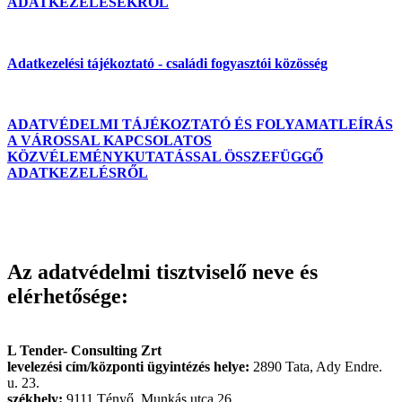
ADATKEZELÉSEKRŐL
Adatkezelési tájékoztató - családi fogyasztói közösség
ADATVÉDELMI TÁJÉKOZTATÓ ÉS FOLYAMATLEÍRÁS
A VÁROSSAL KAPCSOLATOS
KÖZVÉLEMÉNYKUTATÁSSAL ÖSSZEFÜGGŐ
ADATKEZELÉSRŐL
Az adatvédelmi tisztviselő neve és
elérhetősége:
L Tender- Consulting Zrt
levelezési cím/központi ügyintézés helye:
2890 Tata, Ady Endre.
u. 23.
székhely:
9111 Tényő, Munkás utca 26.