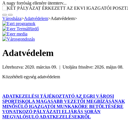
A nagy forróság ellenére ütemterv...
KÉT PÁLYÁZAT ÉRKEZETT AZ EKVI...
Lezárult az Egri Közszolgáltatások...
Városháza
>
Adatvédelem
>
Adatvédelem
>
EGER A ZSEBÜNKBEN – ELKÉSZÜLT A...
A tavaly decemberben elfogadott Kulturális...
HŐSÉGRIADÓ IDEJÉN IS NYITVATARTÓ...
Az Egri Bölcsődei és Óvodai Intézmény...
Adatvédelem
TAKARÉKOSKODÁS ÉS HŰSÖLÉS HŐSÉG...
A következő napokban ismét extrém...
Létrehozva: 2020. március 09. | Utoljára frissítve: 2026. május 08.
VÁLTOZIK A KÖZJÓLÉTI CSOPORT...
Közzétételi egység adatvédelem
Augusztusban változik a Jogi, Szervezési...
I. fokú vízkorlátozás Eger...
Eger Megyei Jogú Város Polgármestere, a...
ADATKEZELÉSI TÁJÉKOZTATÓ AZ EGRI VÁROSI
SPORTISKOLA MAGASABB VEZETŐI MEGBÍZÁSÁNAK
ÚTÉPÍTÉSI HÍRADÓ (AUGUSZTUS...
MINŐSÜLŐ IGAZGATÓI MUNKAKÖRE BETÖLTÉSÉRE
Az elmúlt 50 év legnagyobb...
VONATKOZÓ PÁLYÁZATI ELJÁRÁS SORÁN
MEGVALÓSULÓ ADATKEZELÉSEKRŐL
Szakszerűen halad az egri vár...
Két évvel ezelőtt, 2024 őszén az (akkor...