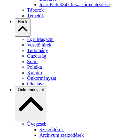
Ipari Park 9847 hrsz. kármentesítése
Táborok
Temetők
Hírek
Egri Magazin
Vezető hírek
Tudomány
Gazdaság
Sport
Politika
Kultúra
Önkormányzat
Oktatás
Önkormányzat
Üvegzseb
Szerződések
Archivum szerződések