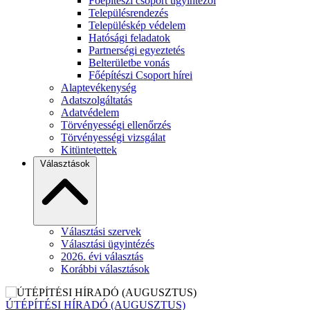
Főépítészi csoport ügyintézői
Településrendezés
Településkép védelem
Hatósági feladatok
Partnerségi egyeztetés
Belterületbe vonás
Főépítészi Csoport hírei
Alaptevékenység
Adatszolgáltatás
Adatvédelem
Törvényességi ellenőrzés
Törvényességi vizsgálat
Kitüntetettek
Választások
Választási szervek
Választási ügyintézés
2026. évi választás
Korábbi választások
ÚTÉPÍTÉSI HÍRADÓ (AUGUSZTUS)