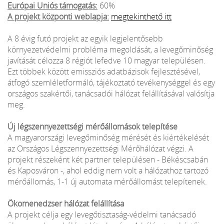
Európai Uniós támogatás:
60%
A projekt központi weblapja:
megtekinthető itt
A 8 évig futó projekt az egyik legjelentősebb
környezetvédelmi probléma megoldását, a levegőminőség
javítását célozza 8 régiót lefedve 10 magyar településen.
Ezt többek között emissziós adatbázisok fejlesztésével,
átfogó szemléletformáló, tájékoztató tevékenységgel és egy
országos szakértői, tanácsadói hálózat felállításával valósítja
meg.
Új légszennyezettségi mérőállomások telepítése
A magyarországi levegőminőség mérését és kiértékelését
az Országos Légszennyezettségi Mérőhálózat végzi. A
projekt részeként két partner településen - Békéscsabán
és Kaposváron -, ahol eddig nem volt a hálózathoz tartozó
mérőállomás, 1-1 új automata mérőállomást telepítenek.
Ökomenedzser hálózat felállítása
A projekt célja egy levegőtisztaság-védelmi tanácsadó