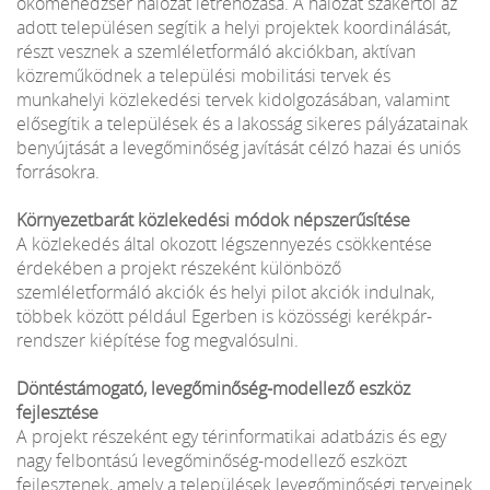
ökomenedzser hálózat létrehozása. A hálózat szakértői az
adott településen segítik a helyi projektek koordinálását,
részt vesznek a szemléletformáló akciókban, aktívan
közreműködnek a települési mobilitási tervek és
munkahelyi közlekedési tervek kidolgozásában, valamint
elősegítik a települések és a lakosság sikeres pályázatainak
benyújtását a levegőminőség javítását célzó hazai és uniós
forrásokra.
Környezetbarát közlekedési módok népszerűsítése
A közlekedés által okozott légszennyezés csökkentése
érdekében a projekt részeként különböző
szemléletformáló akciók és helyi pilot akciók indulnak,
többek között például Egerben is közösségi kerékpár-
rendszer kiépítése fog megvalósulni.
Döntéstámogató, levegőminőség-modellező eszköz
fejlesztése
A projekt részeként egy térinformatikai adatbázis és egy
nagy felbontású levegőminőség-modellező eszközt
fejlesztenek, amely a települések levegőminőségi terveinek