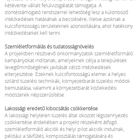
kétévente vállalt felülvizsgálatát támogatja. A
döntéstámogató rendszerrel lehetőség lesz a különböző
intézkedések hatásának a becslésére, illetve azoknak a
kulcsfontosságú területeknek azonosítására, ahol hatékony
intézkedéseket kell tenni.
Szemléletformálás és tudatosságnövelés
A projektben résztvevő önkormányzatok szemléletformáló
kampányokat indítanak, amelyeknek célja a települések
levegőminőségének javítását célzó intézkedések
elterjesztése. Ezeknek kulcsfontosságú elemei a helyes
szilárd tüzelési technikák, környezetbarát tüzelési módok
bemutatása, valamint a környezetbarát közlekedési
módszerek népszerűsítése.
Lakossági eredetű kibocsátás csökkentése
A lakossági helytelen tüzelés által okozott légszennyezés
csökkentése érdekében a projekt részeként átfogó
szemléletformáló akciók és helyi pilot akciók indulnak,
például a távfűtés, komposztálás támogatására és