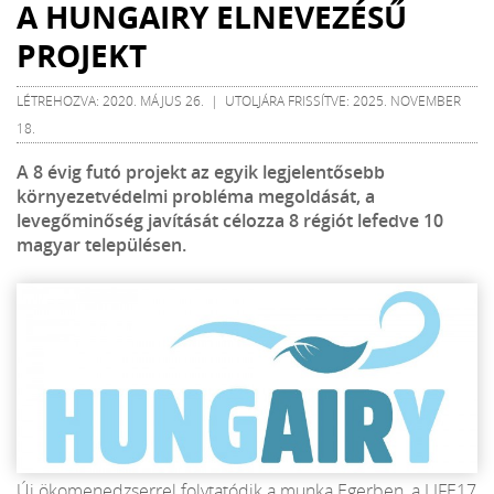
A HUNGAIRY ELNEVEZÉSŰ
PROJEKT
LÉTREHOZVA: 2020. MÁJUS 26. | UTOLJÁRA FRISSÍTVE: 2025. NOVEMBER
18.
A 8 évig futó projekt az egyik legjelentősebb
környezetvédelmi probléma megoldását, a
levegőminőség javítását célozza 8 régiót lefedve 10
magyar településen.
Új ökomenedzserrel folytatódik a munka Egerben, a LIFE17