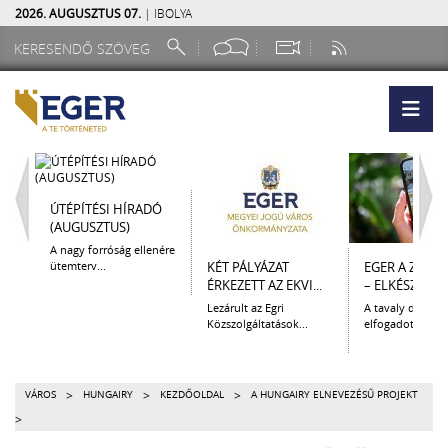
2026. AUGUSZTUS 07.
| IBOLYA
ÚTÉPÍTÉSI HÍRADÓ
(AUGUSZTUS)
A nagy forróság ellenére
ütemterv...
KÉT PÁLYÁZAT
EGER A ZSEB
ÉRKEZETT AZ EKVI...
– ELKÉSZÜLT A.
Lezárult az Egri
A tavaly decem
Közszolgáltatások...
elfogadott Kultur
>
>
>
VÁROS
HUNGAIRY
KEZDŐOLDAL
A HUNGAIRY ELNEVEZÉSŰ PROJEKT
>