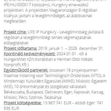
IPE/HU/000017 kódszámú, HungAiry elnevezésű
projektben. A projektben Magyarországon 8 régióban
kívánjuk javítani a levegőminőséget, az alábbiaknak
megfelelően.
Projekt címe:
LIFE IP HungAiry - Levegőminőség javítása 8
régióban a levegőminőségi tervek végrehajtásának
elősegítésével
Projekt időtartama:
2019. január 1. – 2026. december 31.
Koordináló kedvezményezett:
2024.01.01. -től a
HungaroMet nZrt (korábban a Herman Ottó Intézet
Nonprofit Kft.)
Együttműködő partnerek:
összesen 18 projektpartner:
Vlaamse Instelling voor Technologisch Onderzoek (VITO), A
Mindennapi Kultúráért Egyesület (AMKE), Miskolci Egyetem
(MIE), 10 önkormányzat és szolgáltató vállalataik:
Békéscsaba, Budapest, Debrecen, Eger, Kaposvár, Karcag,
Miskolc, Pécs, Szolnok, Tatabánya
Projekt költségvetése:
15 967 741 EUR – ebből Eger: 741
936 EUR