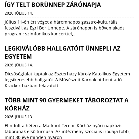
ÍGY TELT BORÜNNEP ZÁRÓNAPJA
2026. JÚLIUS 14.
Július 11-én ért véget a háromnapos gasztro-kulturális
fesztivál, az Egri Bor Ünnepe. A zárónapon is bőven akadt
program: szimfonikus koncerttel,...
LEGKIVÁLÓBB HALLGATÓIT ÜNNEPLI AZ
EGYETEM
2026. JÚLIUS 14.
Dicsőségfalat kaptak az Eszterházy Károly Katolikus Egyetem
legsikeresebb hallgatói. A Művészeti Karnak otthont adó
Kracker-házban felavatott...
TÖBB MINT 90 GYERMEKET TÁBOROZTAT A
KÓRHÁZ
2026. JÚLIUS 13.
Elindult a héten a Markhot Ferenc Kórház nyári napközis
táborának első turnusa. Az intézmény szociális irodája több,
mint 30 éve minden nyáron...