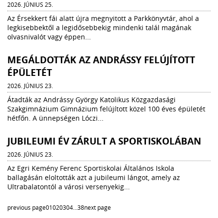
2026. JÚNIUS 25.
Az Érsekkert fái alatt újra megnyitott a Parkkönyvtár, ahol a
legkisebbektől a legidősebbekig mindenki talál magának
olvasnivalót vagy éppen...
MEGÁLDOTTÁK AZ ANDRÁSSY FELÚJÍTOTT
ÉPÜLETÉT
2026. JÚNIUS 23.
Átadták az Andrássy György Katolikus Közgazdasági
Szakgimnázium Gimnázium felújított közel 100 éves épületét
hétfőn. A ünnepségen Lóczi...
JUBILEUMI ÉV ZÁRULT A SPORTISKOLÁBAN
2026. JÚNIUS 23.
Az Egri Kemény Ferenc Sportiskolai Általános Iskola
ballagásán eloltották azt a jubileumi lángot, amely az
Ultrabalatontól a városi versenyekig...
previous page
01
02
03
04
…
38
next page