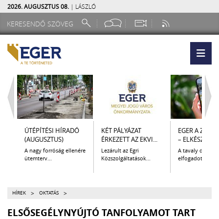
2026. AUGUSZTUS 08.
| LÁSZLÓ
ÚTÉPÍTÉSI HÍRADÓ
KÉT PÁLYÁZAT
EGER A ZSEB
(AUGUSZTUS)
ÉRKEZETT AZ EKVI...
– ELKÉSZÜLT A.
A nagy forróság ellenére
Lezárult az Egri
A tavaly decem
ütemterv...
Közszolgáltatások...
elfogadott Kultur
>
>
HÍREK
OKTATÁS
ELSŐSEGÉLYNYÚJTÓ TANFOLYAMOT TART