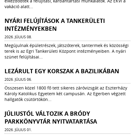
elkezdődtek a felújítási, karbantartási munkálatok. Az EKVI a
vakáció alatt...
NYÁRI FELÚJÍTÁSOK A TANKERÜLETI
INTÉZMÉNYEKBEN
2026. JÚLIUS 08.
Megújulnak épületrészek, játszóterek, tantermek és közösségi
terek is az Egri Tankerületi Központ intézményeiben. A nyári
szünet felújításai...
LEZÁRULT EGY KORSZAK A BAZILIKÁBAN
2026. JÚLIUS 06.
Összesen közel 1800 fő tett sikeres záróvizsgát az Eszterházy
Károly Katolikus Egyetem két campusán. Az Egerben végzett
hallgatók csütörtökön...
JÚLIUSTÓL VÁLTOZIK A BRÓDY
PARKKÖNYVTÁR NYITVATARTÁSA
2026. JÚLIUS 01.