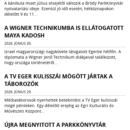
A kánikula miatt július elsejétől változik a Bródy ParkKönyvtár
nyitvatartási ideje. Ezentúl jó idő esetén, hétköznapokon
délelőtt 9 és 11...
A WIGNER TECHNIKUMBA IS ELLÁTOGATOTT
MAYA KADOSH
2026. JÚNIUS 30.
Izrael magyarországi nagykövete látogatott Egerbe hétfőn. A
diplomata a Wigner Jenő Technikum diákjaival találkozott,
hogy országa történetéről...
A TV EGER KULISSZÁI MÖGÖTT JÁRTAK A
TÁBOROZÓK
2026. JÚNIUS 29.
Médiatáborosok nyerhettek betekintést a TV Eger kulisszái
mögé pénteken. Egy délelőtt erejéig az Egri Kulturális és
Művészeti Központ...
ÚJRA MEGNYITOTT A PARKKÖNYVTÁR