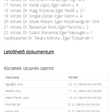
17. körzet, Dr. Kollár Lajos, Eger Vallon u. 4.
18. körzet, Dr. Nagy Krisztina, Eger Petőfi u. 21.
19. körzet, Dr. Singlár Zoltán, Eger Vallon u. 4.
20. körzet, Dr. Kozák Róbert, Eger Köztársaság tér 10/A.
21. körzet, Dr. Bessenyei Ákos, Eger Pacsirta u. 2.
22. körzet, Dr. Szabó Marianna, Eger Napsugár u. 1.
hajléktalanok Dr. Takács Mónika , Eger Tulipán tér 1.
Letölthető dokumentum
Körzetek utcanév szerint
Utca neve
Körzet
Agyagos utca
22. sz. háziorvosi körzet
Akácfa utca
11. sz. háziorvosi körzet
Albert Ferec utca
14. sz. háziorvosi körzet
Állomás tér
6. sz. háziorvosi körzet
Alma utca
8. sz. háziorvosi körzet