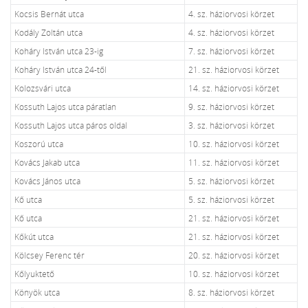
Kocsis Bernát utca
4. sz. háziorvosi körzet
Kodály Zoltán utca
4. sz. háziorvosi körzet
Koháry István utca 23-ig
7. sz. háziorvosi körzet
Koháry István utca 24-től
21. sz. háziorvosi körzet
Kolozsvári utca
14. sz. háziorvosi körzet
Kossuth Lajos utca páratlan
9. sz. háziorvosi körzet
Kossuth Lajos utca páros oldal
3. sz. háziorvosi körzet
Koszorú utca
10. sz. háziorvosi körzet
Kovács Jakab utca
11. sz. háziorvosi körzet
Kovács János utca
5. sz. háziorvosi körzet
Kő utca
5. sz. háziorvosi körzet
Kő utca
21. sz. háziorvosi körzet
Kőkút utca
21. sz. háziorvosi körzet
Kölcsey Ferenc tér
20. sz. háziorvosi körzet
Kőlyuktető
10. sz. háziorvosi körzet
Könyök utca
8. sz. háziorvosi körzet