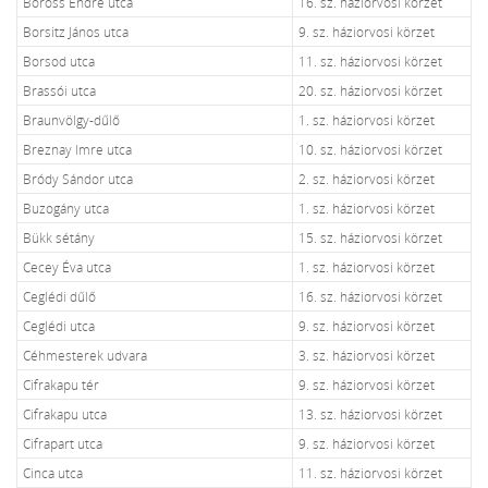
Boross Endre utca
16. sz. háziorvosi körzet
Borsitz János utca
9. sz. háziorvosi körzet
Borsod utca
11. sz. háziorvosi körzet
Brassói utca
20. sz. háziorvosi körzet
Braunvölgy-dűlő
1. sz. háziorvosi körzet
Breznay Imre utca
10. sz. háziorvosi körzet
Bródy Sándor utca
2. sz. háziorvosi körzet
Buzogány utca
1. sz. háziorvosi körzet
Bükk sétány
15. sz. háziorvosi körzet
Cecey Éva utca
1. sz. háziorvosi körzet
Ceglédi dűlő
16. sz. háziorvosi körzet
Ceglédi utca
9. sz. háziorvosi körzet
Céhmesterek udvara
3. sz. háziorvosi körzet
Cifrakapu tér
9. sz. háziorvosi körzet
Cifrakapu utca
13. sz. háziorvosi körzet
Cifrapart utca
9. sz. háziorvosi körzet
Cinca utca
11. sz. háziorvosi körzet