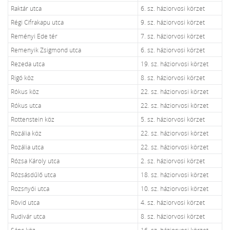
Raktár utca
6. sz. háziorvosi körzet
Régi Cifrakapu utca
9. sz. háziorvosi körzet
Reményi Ede tér
7. sz. háziorvosi körzet
Remenyik Zsigmond utca
6. sz. háziorvosi körzet
Rezeda utca
19. sz. háziorvosi körzet
Rigó köz
8. sz. háziorvosi körzet
Rókus köz
22. sz. háziorvosi körzet
Rókus utca
22. sz. háziorvosi körzet
Rottenstein köz
5. sz. háziorvosi körzet
Rozália köz
22. sz. háziorvosi körzet
Rozália utca
22. sz. háziorvosi körzet
Rózsa Károly utca
2. sz. háziorvosi körzet
Rózsásdűlő utca
18. sz. háziorvosi körzet
Rozsnyói utca
10. sz. háziorvosi körzet
Rövid utca
4. sz. háziorvosi körzet
Rudivár utca
8. sz. háziorvosi körzet
Sánc köz
16. sz. háziorvosi körzet