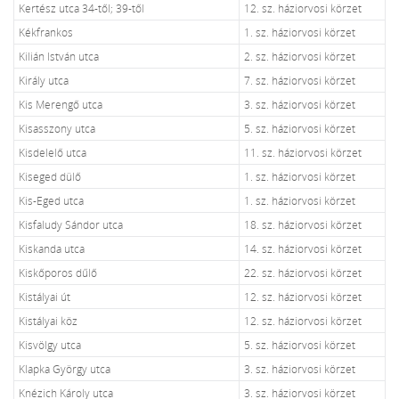
Kertész utca 34-től; 39-től
12. sz. háziorvosi körzet
Kékfrankos
1. sz. háziorvosi körzet
Kilián István utca
2. sz. háziorvosi körzet
Király utca
7. sz. háziorvosi körzet
Kis Merengő utca
3. sz. háziorvosi körzet
Kisasszony utca
5. sz. háziorvosi körzet
Kisdelelő utca
11. sz. háziorvosi körzet
Kiseged dülő
1. sz. háziorvosi körzet
Kis-Eged utca
1. sz. háziorvosi körzet
Kisfaludy Sándor utca
18. sz. háziorvosi körzet
Kiskanda utca
14. sz. háziorvosi körzet
Kiskőporos dűlő
22. sz. háziorvosi körzet
Kistályai út
12. sz. háziorvosi körzet
Kistályai köz
12. sz. háziorvosi körzet
Kisvölgy utca
5. sz. háziorvosi körzet
Klapka György utca
3. sz. háziorvosi körzet
Knézich Károly utca
3. sz. háziorvosi körzet