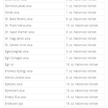
Domokos Jakab utca
1. sz. háziorvosi körzet
Donát utca
1. sz. háziorvosi körzet
Dr. Bakó Ferenc utca
8. sz. háziorvosi körzet
Dr. Frank Mária utca
15. sz. háziorvosi körzet
Dr. Kapor Elemér utca
8. sz. háziorvosi körzet
Dr. Nagy János utca
7. sz. háziorvosi körzet
Dr. Sándor Imre utca
3. sz. háziorvosi körzet
Egészségház utca
3. sz. háziorvosi körzet
Egri Csillagok utca
1. sz. háziorvosi körzet
Egri út
16. sz. háziorvosi körzet
Endresz György utca
7. sz. háziorvosi körzet
Eötvös Lóránd utca
4. sz. háziorvosi körzet
Eperjesi utca
10. sz. háziorvosi körzet
Epreskert utca
18. sz. háziorvosi körzet
Erdélyi Éva utca
15. sz. háziorvosi körzet
Erdészek útja
16. sz. háziorvosi körzet