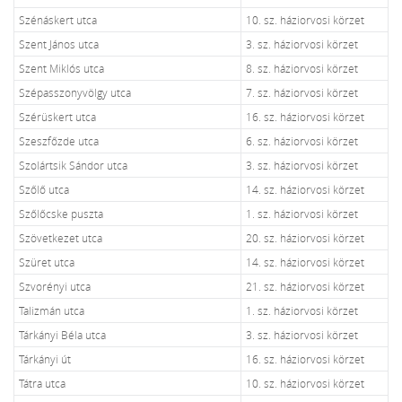
Szénáskert utca
10. sz. háziorvosi körzet
Szent János utca
3. sz. háziorvosi körzet
Szent Miklós utca
8. sz. háziorvosi körzet
Szépasszonyvölgy utca
7. sz. háziorvosi körzet
Szérüskert utca
16. sz. háziorvosi körzet
Szeszfőzde utca
6. sz. háziorvosi körzet
Szolártsik Sándor utca
3. sz. háziorvosi körzet
Szőlő utca
14. sz. háziorvosi körzet
Szőlőcske puszta
1. sz. háziorvosi körzet
Szövetkezet utca
20. sz. háziorvosi körzet
Szüret utca
14. sz. háziorvosi körzet
Szvorényi utca
21. sz. háziorvosi körzet
Talizmán utca
1. sz. háziorvosi körzet
Tárkányi Béla utca
3. sz. háziorvosi körzet
Tárkányi út
16. sz. háziorvosi körzet
Tátra utca
10. sz. háziorvosi körzet