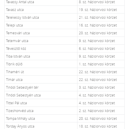
Tavassy Antal utca
8. sz. háziorvosi körzet
Tavasz utca
19. sz. háziorvosi körzet
Telekessy István utca
21. sz. háziorvosi körzet
Telepi utca
16. sz. háziorvosi körzet
Temesvári utca
20. sz. háziorvosi körzet
Tetemvár utca
9. sz. háziorvosi körzet
Tévesztő köz
6. sz. háziorvosi körzet
Tiba István utca
9. sz. háziorvosi körzet
Tibrik dűlő
1. sz. háziorvosi körzet
Tihaméri út
22. sz. háziorvosi körzet
Tímár utca
22. sz. háziorvosi körzet
Tinódi Sebestyén tér
3. sz. háziorvosi körzet
Tinódi Sebestyén utca
4. sz. háziorvosi körzet
Tittel Pál utca
4. sz. háziorvosi körzet
Tizeshonvéd utca
2. sz. háziorvosi körzet
Tompa Mihály utca
20. sz. háziorvosi körzet
Torday Ányos utca
18. sz. háziorvosi körzet