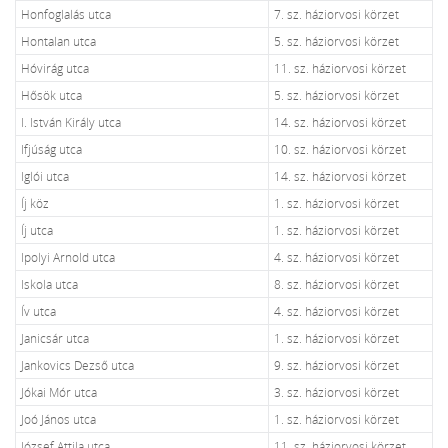
Honfoglalás utca
7. sz. háziorvosi körzet
Hontalan utca
5. sz. háziorvosi körzet
Hóvirág utca
11. sz. háziorvosi körzet
Hősök utca
5. sz. háziorvosi körzet
I. István Király utca
14. sz. háziorvosi körzet
Ifjúság utca
10. sz. háziorvosi körzet
Iglói utca
14. sz. háziorvosi körzet
Íj köz
1. sz. háziorvosi körzet
Íj utca
1. sz. háziorvosi körzet
Ipolyi Arnold utca
4. sz. háziorvosi körzet
Iskola utca
8. sz. háziorvosi körzet
Ív utca
4. sz. háziorvosi körzet
Janicsár utca
1. sz. háziorvosi körzet
Jankovics Dezső utca
9. sz. háziorvosi körzet
Jókai Mór utca
3. sz. háziorvosi körzet
Joó János utca
1. sz. háziorvosi körzet
József Attila utca
11. sz. háziorvosi körzet