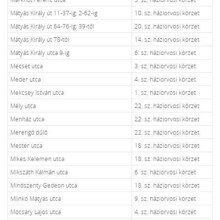
Mátyás Király út 11-37-ig; 2-62-ig
10. sz. háziorvosi körzet
Mátyás Király út 64-76-ig; 39-től
20. sz. háziorvosi körzet
Mátyás Király út 78-tól
14. sz. háziorvosi körzet
Mátyás Király utca 9-ig
6. sz. háziorvosi körzet
Mecset utca
3. sz. háziorvosi körzet
Meder utca
4. sz. háziorvosi körzet
Mekcsey István utca
1. sz. háziorvosi körzet
Mély utca
22. sz. háziorvosi körzet
Menház utca
22. sz. háziorvosi körzet
Merengő dűlő
22. sz. háziorvosi körzet
Mester utca
18. sz. háziorvosi körzet
Mikes Kelemen utca
18. sz. háziorvosi körzet
Mikszáth Kálmán utca
6. sz. háziorvosi körzet
Mindszenty Gedeon utca
18. sz. háziorvosi körzet
Mlinkó Mátyás utca
9. sz. háziorvosi körzet
Mocsáry Lajos utca
4. sz. háziorvosi körzet