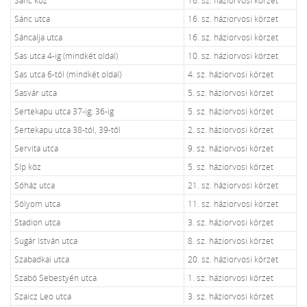
Sánc utca
16. sz. háziorvosi körzet
Sáncalja utca
16. sz. háziorvosi körzet
Sas utca 4-ig (mindkét oldal)
10. sz. háziorvosi körzet
Sas utca 6-tól (mindkét oldal)
4. sz. háziorvosi körzet
Sasvár utca
5. sz. háziorvosi körzet
Sertekapu utca 37-ig; 36-ig
5. sz. háziorvosi körzet
Sertekapu utca 38-tól, 39-től
2. sz. háziorvosi körzet
Servita utca
9. sz. háziorvosi körzet
Síp köz
5. sz. háziorvosi körzet
Sóház utca
21. sz. háziorvosi körzet
Sólyom utca
11. sz. háziorvosi körzet
Stadion utca
3. sz. háziorvosi körzet
Sugár István utca
8. sz. háziorvosi körzet
Szabadkai utca
20. sz. háziorvosi körzet
Szabó Sebestyén utca
1. sz. háziorvosi körzet
Szaicz Leo utca
3. sz. háziorvosi körzet