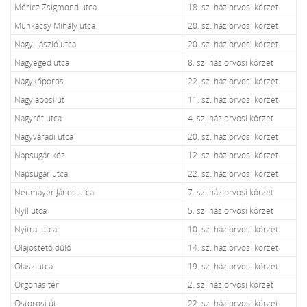
Móricz Zsigmond utca
18. sz. háziorvosi körzet
Munkácsy Mihály utca
20. sz. háziorvosi körzet
Nagy László utca
20. sz. háziorvosi körzet
Nagyeged utca
8. sz. háziorvosi körzet
Nagykőporos
22. sz. háziorvosi körzet
Nagylaposi út
11. sz. háziorvosi körzet
Nagyrét utca
4. sz. háziorvosi körzet
Nagyváradi utca
20. sz. háziorvosi körzet
Napsugár köz
12. sz. háziorvosi körzet
Napsugár utca
22. sz. háziorvosi körzet
Neumayer János utca
7. sz. háziorvosi körzet
Nyíl utca
5. sz. háziorvosi körzet
Nyitrai utca
10. sz. háziorvosi körzet
Olajostető dűlő
14. sz. háziorvosi körzet
Olasz utca
19. sz. háziorvosi körzet
Orgonás tér
2. sz. háziorvosi körzet
Ostorosi út
22. sz. háziorvosi körzet