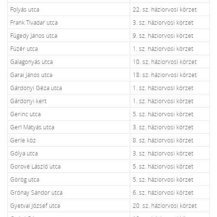
Folyás utca
22. sz. háziorvosi körzet
Frank Tivadar utca
3. sz. háziorvosi körzet
Fügedy János utca
9. sz. háziorvosi körzet
Füzér utca
1. sz. háziorvosi körzet
Galagonyás utca
10. sz. háziorvosi körzet
Garai János utca
18. sz. háziorvosi körzet
Gárdonyi Géza utca
1. sz. háziorvosi körzet
Gárdonyi kert
1. sz. háziorvosi körzet
Gerinc utca
5. sz. háziorvosi körzet
Gerl Mátyás utca
3. sz. háziorvosi körzet
Gerle köz
8. sz. háziorvosi körzet
Gólya utca
3. sz. háziorvosi körzet
Gorové László utca
5. sz. háziorvosi körzet
Görög utca
5. sz. háziorvosi körzet
Grónay Sándor utca
6. sz. háziorvosi körzet
Gyetvai József utca
20. sz. háziorvosi körzet