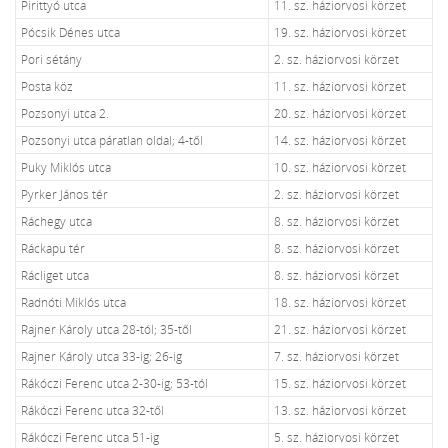
Pirittyó utca
11. sz. háziorvosi körzet
Pócsik Dénes utca
19. sz. háziorvosi körzet
Pori sétány
2. sz. háziorvosi körzet
Posta köz
11. sz. háziorvosi körzet
Pozsonyi utca 2.
20. sz. háziorvosi körzet
Pozsonyi utca páratlan oldal; 4-től
14. sz. háziorvosi körzet
Puky Miklós utca
10. sz. háziorvosi körzet
Pyrker János tér
2. sz. háziorvosi körzet
Ráchegy utca
8. sz. háziorvosi körzet
Ráckapu tér
8. sz. háziorvosi körzet
Rácliget utca
8. sz. háziorvosi körzet
Radnóti Miklós utca
18. sz. háziorvosi körzet
Rajner Károly utca 28-tól; 35-től
21. sz. háziorvosi körzet
Rajner Károly utca 33-ig; 26-ig
7. sz. háziorvosi körzet
Rákóczi Ferenc utca 2-30-ig; 53-tól
15. sz. háziorvosi körzet
Rákóczi Ferenc utca 32-től
13. sz. háziorvosi körzet
Rákóczi Ferenc utca 51-ig
5. sz. háziorvosi körzet