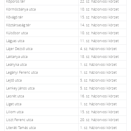
Kőporos tér
22. sz. háziorvosi körzet
Körmöcbánya utca
10. sz. háziorvosi körzet
Kővágó tér
15. sz. háziorvosi körzet
Köztársaság tér
14. sz. háziorvosi körzet
Külsősor utca
10. sz. háziorvosi körzet
Lágyas utca
11. sz. háziorvosi körzet
Lájer Dezső utca
4. sz. háziorvosi körzet
Laktanya utca
18. sz. háziorvosi körzet
Leányka utca
1. sz. háziorvosi körzet
Legányi Ferenc utca
1. sz. háziorvosi körzet
Lejtő utca
5. sz. háziorvosi körzet
Lenkey János utca
5. sz. háziorvosi körzet
Lesrét utca
16. sz. háziorvosi körzet
Liget utca
1. sz. háziorvosi körzet
Liliom utca
15. sz. háziorvosi körzet
Liszt Ferenc utca
20. sz. háziorvosi körzet
Literáti Tamás utca
1. sz. háziorvosi körzet