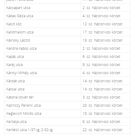
Kacsapart utca
2. sz. háziorvosi körzet
Kádas Géza utca
4. sz. háziorvosi körzet
Kalcit köz
12. sz. háziorvosi körzet
Kallómalom utca
17. sz. háziorvosi körzet
Kálnoky László
18. sz. háziorvosi körzet
Kandra Kabos utca
2. sz. háziorvosi körzet
Kapás utca
6. sz. háziorvosi körzet
Karéj utca
9. sz. háziorvosi körzet
Károlyi Mihály utca
4. sz. háziorvosi körzet
Kárpát utca
14. sz. háziorvosi körzet
Kassai utca
14. sz. háziorvosi körzet
Katona István tér
3. sz. háziorvosi körzet
Kazinczy Ferenc utca
20. sz. háziorvosi körzet
Keglevich Miklós utca
10. sz. háziorvosi körzet
Kertalja utca
8. sz. háziorvosi körzet
Kertész utca 1-37-ig; 2-32-ig
22. sz. háziorvosi körzet