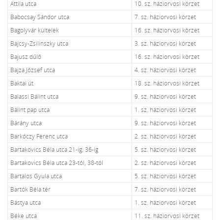
Attila utca
10. sz. háziorvosi körzet
Babocsay Sándor utca
7. sz. háziorvosi körzet
Bagolyvár kültelek
16. sz. háziorvosi körzet
Bajcsy-Zsilinszky utca
3. sz. háziorvosi körzet
Bajusz dűlő
16. sz. háziorvosi körzet
Bajza József utca
4. sz. háziorvosi körzet
Baktai út
18. sz. háziorvosi körzet
Balassi Bálint utca
9. sz. háziorvosi körzet
Bálint pap utca
1. sz. háziorvosi körzet
Bárány utca
9. sz. háziorvosi körzet
Barkóczy Ferenc utca
2. sz. háziorvosi körzet
Bartakovics Béla utca 21-ig; 36-ig
5. sz. háziorvosi körzet
Bartakovics Béla utca 23-tól, 38-tól
2. sz. háziorvosi körzet
Bartalos Gyula utca
5. sz. háziorvosi körzet
Bartók Béla tér
7. sz. háziorvosi körzet
Bástya utca
1. sz. háziorvosi körzet
Béke utca
11. sz. háziorvosi körzet