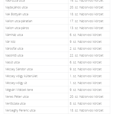
Vadrózsa utca
16. sz. háziorvosi körzet
Vajda János utca
20. sz. háziorvosi körzet
Vak Bottyán utca
18. sz. háziorvosi körzet
Vallon utca páratlan
17. sz. háziorvosi körzet
Vallon utca páros
13. sz. háziorvosi körzet
Vámház utca
6. sz. háziorvosi körzet
Vár köz
9. sz. háziorvosi körzet
Városfal utca
2. sz. háziorvosi körzet
Vasöntő utca
22. sz. háziorvosi körzet
Vasút utca
6. sz. háziorvosi körzet
Vécsey Sándor utca
9. sz. háziorvosi körzet
Vécsey völgy külterület
1. sz. háziorvosi körzet
Vécsey-völgy út
1. sz. háziorvosi körzet
Végvári Vitézek tere
9. sz. háziorvosi körzet
Veres Péter utca
20. sz. háziorvosi körzet
Verőszala utca
8. sz. háziorvosi körzet
Verseghy Ferenc utca
18. sz. háziorvosi körzet