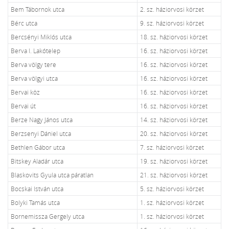
Bem Tábornok utca
2. sz. háziorvosi körzet
Bérc utca
9. sz. háziorvosi körzet
Bercsényi Miklós utca
18. sz. háziorvosi körzet
Berva I. Lakótelep
16. sz. háziorvosi körzet
Berva völgy tere
16. sz. háziorvosi körzet
Berva völgyi utca
16. sz. háziorvosi körzet
Bervai köz
16. sz. háziorvosi körzet
Bervai út
16. sz. háziorvosi körzet
Berze Nagy János utca
14. sz. háziorvosi körzet
Berzsenyi Dániel utca
20. sz. háziorvosi körzet
Bethlen Gábor utca
7. sz. háziorvosi körzet
Bitskey Aladár utca
19. sz. háziorvosi körzet
Blaskovits Gyula utca páratlan
21. sz. háziorvosi körzet
Bocskai István utca
5. sz. háziorvosi körzet
Bolyki Tamás utca
1. sz. háziorvosi körzet
Bornemissza Gergely utca
1. sz. háziorvosi körzet