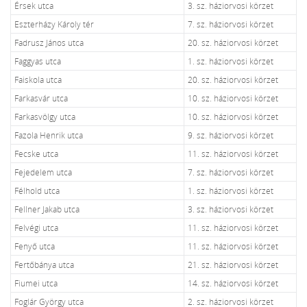
Érsek utca
3. sz. háziorvosi körzet
Eszterházy Károly tér
7. sz. háziorvosi körzet
Fadrusz János utca
20. sz. háziorvosi körzet
Faggyas utca
1. sz. háziorvosi körzet
Faiskola utca
20. sz. háziorvosi körzet
Farkasvár utca
10. sz. háziorvosi körzet
Farkasvölgy utca
10. sz. háziorvosi körzet
Fazola Henrik utca
9. sz. háziorvosi körzet
Fecske utca
11. sz. háziorvosi körzet
Fejedelem utca
7. sz. háziorvosi körzet
Félhold utca
1. sz. háziorvosi körzet
Fellner Jakab utca
3. sz. háziorvosi körzet
Felvégi utca
11. sz. háziorvosi körzet
Fenyő utca
11. sz. háziorvosi körzet
Fertőbánya utca
21. sz. háziorvosi körzet
Fiumei utca
14. sz. háziorvosi körzet
Foglár György utca
2. sz. háziorvosi körzet