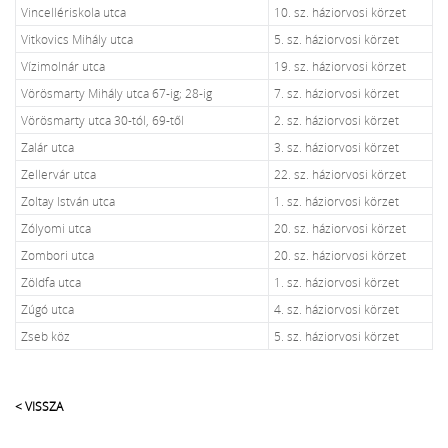
Vincellériskola utca
10. sz. háziorvosi körzet
Vitkovics Mihály utca
5. sz. háziorvosi körzet
Vízimolnár utca
19. sz. háziorvosi körzet
Vörösmarty Mihály utca 67-ig; 28-ig
7. sz. háziorvosi körzet
Vörösmarty utca 30-tól, 69-től
2. sz. háziorvosi körzet
Zalár utca
3. sz. háziorvosi körzet
Zellervár utca
22. sz. háziorvosi körzet
Zoltay István utca
1. sz. háziorvosi körzet
Zólyomi utca
20. sz. háziorvosi körzet
Zombori utca
20. sz. háziorvosi körzet
Zöldfa utca
1. sz. háziorvosi körzet
Zúgó utca
4. sz. háziorvosi körzet
Zseb köz
5. sz. háziorvosi körzet
< VISSZA