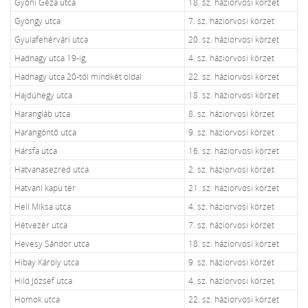
Gyóni Géza utca
18. sz. háziorvosi körzet
Gyöngy utca
7. sz. háziorvosi körzet
Gyulafehérvári utca
20. sz. háziorvosi körzet
Hadnagy utca 19-ig,
4. sz. háziorvosi körzet
Hadnagy utca 20-tól mindkét oldal
22. sz. háziorvosi körzet
Hajdúhegy utca
18. sz. háziorvosi körzet
Harangláb utca
8. sz. háziorvosi körzet
Harangöntő utca
9. sz. háziorvosi körzet
Hársfa utca
16. sz. háziorvosi körzet
Hatvanasezred utca
2. sz. háziorvosi körzet
Hatvani kapu tér
21. sz. háziorvosi körzet
Hell Miksa utca
4. sz. háziorvosi körzet
Hétvezér utca
7. sz. háziorvosi körzet
Hevesy Sándor utca
18. sz. háziorvosi körzet
Hibay Károly utca
9. sz. háziorvosi körzet
Hild József utca
4. sz. háziorvosi körzet
Homok utca
22. sz. háziorvosi körzet