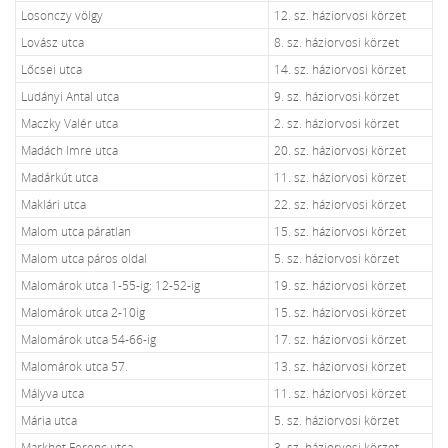
Losonczy völgy
12. sz. háziorvosi körzet
Lovász utca
8. sz. háziorvosi körzet
Lőcsei utca
14. sz. háziorvosi körzet
Ludányi Antal utca
9. sz. háziorvosi körzet
Maczky Valér utca
2. sz. háziorvosi körzet
Madách Imre utca
20. sz. háziorvosi körzet
Madárkút utca
11. sz. háziorvosi körzet
Maklári utca
22. sz. háziorvosi körzet
Malom utca páratlan
15. sz. háziorvosi körzet
Malom utca páros oldal
5. sz. háziorvosi körzet
Malomárok utca 1-55-ig; 12-52-ig
19. sz. háziorvosi körzet
Malomárok utca 2-10ig
15. sz. háziorvosi körzet
Malomárok utca 54-66-ig
17. sz. háziorvosi körzet
Malomárok utca 57.
13. sz. háziorvosi körzet
Mályva utca
11. sz. háziorvosi körzet
Mária utca
5. sz. háziorvosi körzet
Markhot Ferenc utca
3. sz. háziorvosi körzet