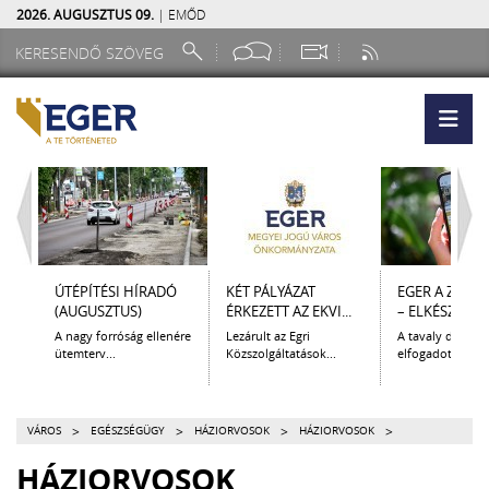
2026. AUGUSZTUS 09.
| EMŐD
ÚTÉPÍTÉSI HÍRADÓ
KÉT PÁLYÁZAT
EGER A ZSEB
(AUGUSZTUS)
ÉRKEZETT AZ EKVI...
– ELKÉSZÜLT A.
A nagy forróság ellenére
Lezárult az Egri
A tavaly decem
ütemterv...
Közszolgáltatások...
elfogadott Kultur
>
>
>
>
VÁROS
EGÉSZSÉGÜGY
HÁZIORVOSOK
HÁZIORVOSOK
HÁZIORVOSOK