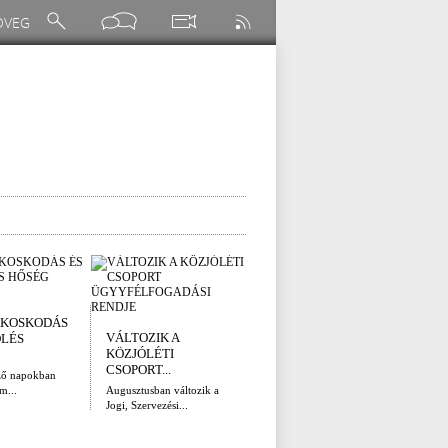
I. FOKÚ
ÚTÉ
KOSKODÁS
VÍZKORLÁTOZÁS
(AUG
VÁLTOZIK A
ÖLÉS
EGER...
Az el
KÖZJÓLÉTI
legna
Eger Megyei Jogú Város
CSOPORT...
ző napokban
Polgármestere, a...
m...
Augusztusban változik a
Jogi, Szervezési...