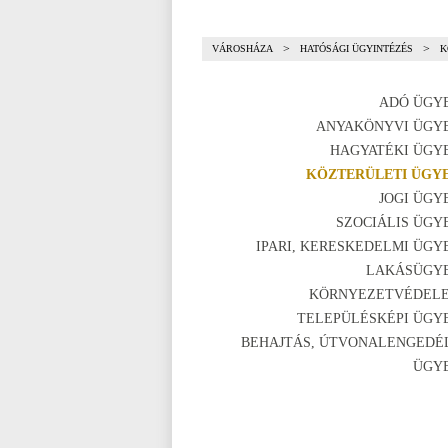
>
>
VÁROSHÁZA
HATÓSÁGI ÜGYINTÉZÉS
K
ADÓ ÜGY
ANYAKÖNYVI ÜGY
HAGYATÉKI ÜGY
KÖZTERÜLETI ÜGY
JOGI ÜGY
SZOCIÁLIS ÜGY
IPARI, KERESKEDELMI ÜGY
LAKÁSÜGY
KÖRNYEZETVÉDEL
TELEPÜLÉSKÉPI ÜGY
BEHAJTÁS, ÚTVONALENGEDÉ
ÜGY