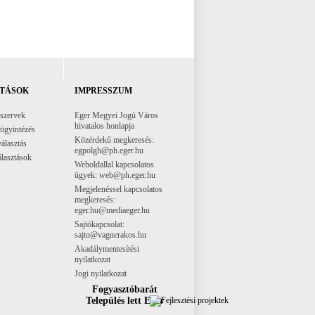
TÁSOK
IMPRESSZUM
 szervek
Eger Megyei Jogú Város
hivatalos honlapja
 ügyintézés
Közérdekű megkeresés:
választás
egpolgh@ph.eger.hu
lasztások
Weboldallal kapcsolatos
ügyek: web@ph.eger.hu
Megjelenéssel kapcsolatos
megkeresés:
eger.hu@mediaeger.hu
Sajtókapcsolat:
sajto@vagnerakos.hu
Akadálymentesítési
nyilatkozat
Jogi nyilatkozat
Fogyasztóbarát
Település lett Eger