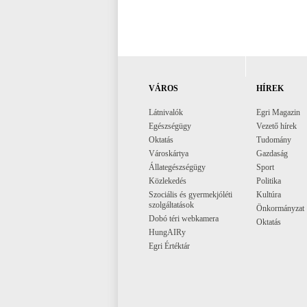
VÁROS
HÍREK
Látnivalók
Egri Magazin
Egészségügy
Vezető hírek
Oktatás
Tudomány
Városkártya
Gazdaság
Állategészségügy
Sport
Közlekedés
Politika
Szociális és gyermekjóléti
Kultúra
szolgáltatások
Önkormányzat
Dobó téri webkamera
Oktatás
HungAIRy
Egri Értéktár