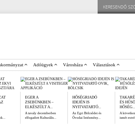
nkormányzat
Adóügyek
Városháza
Választások
ZAT
EGER A
HŐSÉGRIADÓ
TAKARÉ
AZ
ZSEBÜNKBEN –
IDEJÉN IS
ÉS HŰS
ELKÉSZÜLT A...
NYITVATARTÓ...
HŐSÉG...
A tavaly decemberben
Az Egri Bölcsődei és
A követke
k...
elfogadott Kulturális...
Óvodai Intézmény...
ismét extré