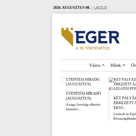
| LÁSZLÓ
2026. AUGUSZTUS 08.
Város
Hírek
Ö
ÚTÉPÍTÉSI HÍRADÓ
KÉT PÁLYÁ
(AUGUSZTUS)
ÉRKEZETT 
A nagy forróság ellenére
EKVI...
ütemterv...
Lezárult az Egri
Közszolgáltatáso