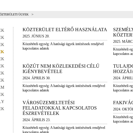
>
ÖZTERÜLETI ÜGYEK
KÖZTERÜLET ELTÉRŐ HASZNÁLATA
SZEMÉL
EK
KÖZTER
2025. JÚNIUS 20.
EK
2025. MÁRC
Közzétételi egység: A hatósági ügyek intézésnek rendjével
EK
kapcsolatos adatok
Közzétételi e
EK
kapcsolatos a
EK
KÖZÚT NEM KÖZLEKEDÉSI CÉLÚ
TULAJD
EK
IGÉNYBEVÉTELE
HOZZÁJ
EK
2024. ÁPRILIS 30.
2024. ÁPRILI
EK
Közzétételi egység: A hatósági ügyek intézésének rendjével
Közzétételi e
EM
kapcsolatos adatok
kapcsolatos a
EK
LY
VÁROSÜZEMELTETÉSI
FAKIVÁ
FELADATOKKAL KAPCSOLATOS
EK
2024. OKTÓ
ÉSZREVÉTELEK
Közzétételi e
2024. ÁPRILIS 23.
kapcsolatos a
Közzétételi egység: A hatósági ügyek intézésének rendjével
kapcsolatos adatok