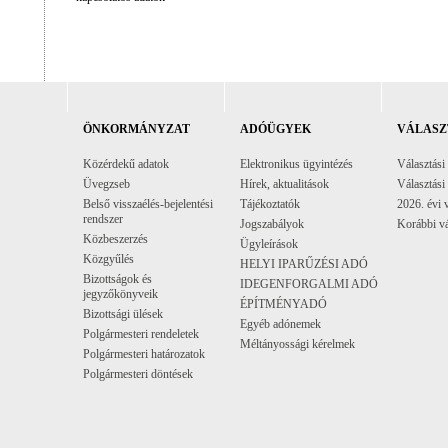
ÖNKORMÁNYZAT
ADÓÜGYEK
VÁLASZ
Közérdekű adatok
Elektronikus ügyintézés
Választási
Üvegzseb
Hírek, aktualitások
Választási
Belső visszaélés-bejelentési
Tájékoztatók
2026. évi 
rendszer
Jogszabályok
Korábbi vá
Közbeszerzés
Ügyleírások
Közgyűlés
HELYI IPARŰZÉSI ADÓ
Bizottságok és
IDEGENFORGALMI ADÓ
jegyzőkönyveik
ÉPÍTMÉNYADÓ
Bizottsági ülések
Egyéb adónemek
Polgármesteri rendeletek
Méltányossági kérelmek
Polgármesteri határozatok
Polgármesteri döntések