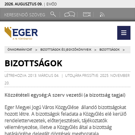
2026. AUGUSZTUS 09.
| EMŐD
>
>
>
ÖNKORMÁNYZAT
BIZOTTSÁGOK ÉS JEGYZŐKÖNYVEIK
BIZOTTSÁGOK
BIZOTTSÁGOK
LÉTREHOZVA: 2013. MÁRCIUS 04. | UTOLJÁRA FRISSÍTVE: 2025. NOVEMBER
20.
Közzétételi egység:A szerv vezetői (a bizottság tagjai)
Eger Megyei Jogú Város Közgyűlése állandó bizottságokat
hozott létre. A bizottságok feladata a Közgyűlés elé kerülő
rendelettervezetek, előterjesztések, tájékoztatók
véleményezése, illetve a Közgyűlés által a bizottság
hatáskörébe delegált döntések meghozatala.