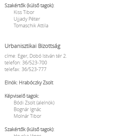
Szakértők (külső tagok):
Kiss Tibor
Ujjady Péter
Tomaschik Attila
Urbanisztikai Bizottság
címe: Eger, Dobó István tér 2.
telefon: 36/523-700
telefax: 36/523-777
Elnök: Hrabóczky Zsolt
Képviselő tagok:
Bódi Zsolt (alelnök)
Bognár Ignác
Molnár Tibor
Szakértők (külső tagok):
Hruska János