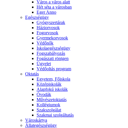
Város a város alatt
Hét séta a városban
Eger Anno
Egészségügy
Gyógyszertárak
Háziorvosok
Fogorvosok
Gyermekorvosok
Védőnők
Iskolaegészségügy
Fogszabályozás
Fogászati röntgen
Ügyelet
Védőoltás program
Oktatás
Egyetem, Főiskola
Középiskolák
Alapfokú iskolák
Óvodák
Művészetoktatás
Kollégiumok
Szakszolgálat
Szakmai szolgáltatás
Városkártya
Állategészségügy