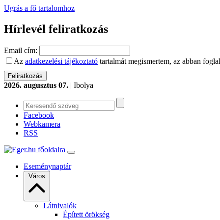
Ugrás a fő tartalomhoz
Hírlevél feliratkozás
Email cím:
Az
adatkezelési tájékoztató
tartalmát megismertem, az abban foglal
2026. augusztus 07.
| Ibolya
Facebook
Webkamera
RSS
Eseménynaptár
Város
Látnivalók
Épített örökség