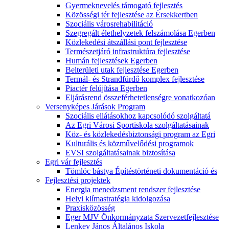
Gyermeknevelés támogató fejlesztés
Közösségi tér fejlesztése az Érsekkertben
Szociális városrehabilitáció
Szegregált élethelyzetek felszámolása Egerben
Közlekedési átszállási pont fejlesztése
Természetjáró infrastruktúra fejlesztése
Humán fejlesztések Egerben
Belterületi utak fejlesztése Egerben
Termál- és Strandfürdő komplex fejlesztése
Piactér felújítása Egerben
Eljárásrend összeférhetetlenségre vonatkozóan
Versenyképes Járások Program
Szociális ellátásokhoz kapcsolódó szolgáltatá
Az Egri Városi Sportiskola szolgáltatásainak
Köz- és közlekedésbiztonsági program az Egri
Kulturális és közművelődési programok
EVSI szolgáltatásainak biztosítása
Egri vár fejlesztés
Tömlöc bástya Építéstörténeti dokumentáció és
Fejlesztési projektek
Energia menedzsment rendszer fejlesztése
Helyi klímastratégia kidolgozása
Praxisközösség
Eger MJV Önkormányzata Szervezetfejlesztése
Lenkey János Általános Iskola