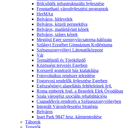
Bölcsődék infrastrukturális fejlesztése
Fenntartható városfejlesztési programok
HerMAn
Belváros, hírlevelek
Belváros, közeli perspektíva
Belváros, madártávlati képek
Belváros, színes képek
Megújul Eger szennyvízcsatorna-hálózata
Szilágyi Erzsébet Gimnázium Kollégiuma
Szépasszonyvölgyi Látogatóközpont
Vár
Termálfürdő és Törökfürdő
Közösségi tervezés Egerben
Korszerű gondozói ház kialakítása
Fotovoltaikus rendszer telepítése
Fogorvosi rendelők fejlesztése Egerben
Egészségügyi alapellátás feltételeinek fejl.
Roma emberek fogl. a Benedek Elek Óvodában
Szala városrész szociális rehabilitációja
Csapadékvíz-rendezés a Szépasszonyvölgyben
Integrált Városfejlesztési Stratégia
Belváros
Ipari Park 9847 hrsz. kármentesítése
Táborok
Temetők