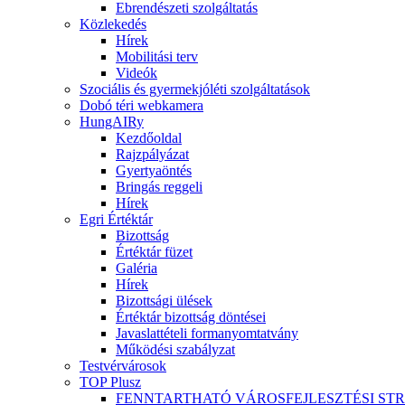
Ebrendészeti szolgáltatás
Közlekedés
Hírek
Mobilitási terv
Videók
Szociális és gyermekjóléti szolgáltatások
Dobó téri webkamera
HungAIRy
Kezdőoldal
Rajzpályázat
Gyertyaöntés
Bringás reggeli
Hírek
Egri Értéktár
Bizottság
Értéktár füzet
Galéria
Hírek
Bizottsági ülések
Értéktár bizottság döntései
Javaslattételi formanyomtatvány
Működési szabályzat
Testvérvárosok
TOP Plusz
FENNTARTHATÓ VÁROSFEJLESZTÉSI ST