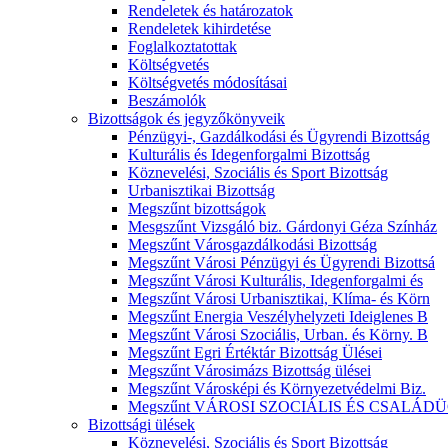
Rendeletek és határozatok
Rendeletek kihirdetése
Foglalkoztatottak
Költségvetés
Költségvetés módosításai
Beszámolók
Bizottságok és jegyzőkönyveik
Pénzügyi-, Gazdálkodási és Ügyrendi Bizottság
Kulturális és Idegenforgalmi Bizottság
Köznevelési, Szociális és Sport Bizottság
Urbanisztikai Bizottság
Megszűnt bizottságok
Mesgszűnt Vizsgáló biz. Gárdonyi Géza Színház
Megszűnt Városgazdálkodási Bizottság
Megszűnt Városi Pénzügyi és Ügyrendi Bizottsá
Megszűnt Városi Kulturális, Idegenforgalmi és
Megszűnt Városi Urbanisztikai, Klíma- és Körn
Megszűnt Energia Veszélyhelyzeti Ideiglenes B
Megszűnt Városi Szociális, Urban. és Körny. B
Megszűnt Egri Értéktár Bizottság Ülései
Megszűnt Városimázs Bizottság ülései
Megszűnt Városképi és Környezetvédelmi Biz.
Megszűnt VÁROSI SZOCIÁLIS ÉS CSALÁDÜ
Bizottsági ülések
Köznevelési, Szociális és Sport Bizottság