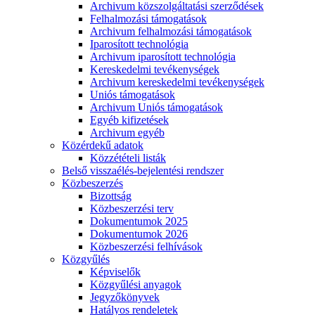
Archivum közszolgáltatási szerződések
Felhalmozási támogatások
Archivum felhalmozási támogatások
Iparosított technológia
Archivum iparosított technológia
Kereskedelmi tevékenységek
Archivum kereskedelmi tevékenységek
Uniós támogatások
Archivum Uniós támogatások
Egyéb kifizetések
Archivum egyéb
Közérdekű adatok
Közzétételi listák
Belső visszaélés-bejelentési rendszer
Közbeszerzés
Bizottság
Közbeszerzési terv
Dokumentumok 2025
Dokumentumok 2026
Közbeszerzési felhívások
Közgyűlés
Képviselők
Közgyűlési anyagok
Jegyzőkönyvek
Hatályos rendeletek