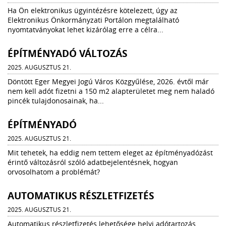
Ha Ön elektronikus ügyintézésre kötelezett, úgy az
Elektronikus Önkormányzati Portálon megtalálható
nyomtatványokat lehet kizárólag erre a célra...
ÉPÍTMÉNYADÓ VÁLTOZÁS
2025. AUGUSZTUS 21.
Döntött Eger Megyei Jogú Város Közgyűlése, 2026. évtől már
nem kell adót fizetni a 150 m2 alapterületet meg nem haladó
pincék tulajdonosainak, ha...
ÉPÍTMÉNYADÓ
2025. AUGUSZTUS 21.
Mit tehetek, ha eddig nem tettem eleget az építményadózást
érintő változásról szóló adatbejelentésnek, hogyan
orvosolhatom a problémát?
AUTOMATIKUS RÉSZLETFIZETÉS
2025. AUGUSZTUS 21.
Automatikus részletfizetés lehetősége helyi adótartozás