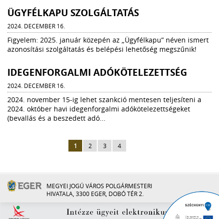
ÜGYFÉLKAPU SZOLGÁLTATÁS
2024. DECEMBER 16.
Figyelem: 2025. január közepén az „Ügyfélkapu” néven ismert
azonosítási szolgáltatás és belépési lehetőség megszűnik!
IDEGENFORGALMI ADÓKÖTELEZETTSÉG
2024. DECEMBER 16.
2024. november 15-ig lehet szankció mentesen teljesíteni a
2024. október havi idegenforgalmi adókötelezettségeket
(bevallás és a beszedett adó...
1
2
3
4
MEGYEI JOGÚ VÁROS POLGÁRMESTERI
HIVATALA, 3300 EGER, DOBÓ TÉR 2.