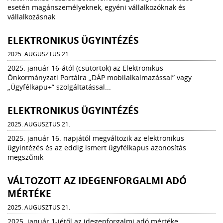
esetén magánszemélyeknek, egyéni vállalkozóknak és
vállalkozásnak
ELEKTRONIKUS ÜGYINTÉZÉS
2025. AUGUSZTUS 21.
2025. január 16-ától (csütörtök) az Elektronikus
Önkormányzati Portálra „DÁP mobilalkalmazással” vagy
„Ügyfélkapu+” szolgáltatással...
ELEKTRONIKUS ÜGYINTÉZÉS
2025. AUGUSZTUS 21.
2025. január 16. napjától megváltozik az elektronikus
ügyintézés és az eddig ismert ügyfélkapus azonosítás
megszűnik
VÁLTOZOTT AZ IDEGENFORGALMI ADÓ
MÉRTÉKE
2025. AUGUSZTUS 21.
2025. január 1-jétől az idegenforgalmi adó mértéke