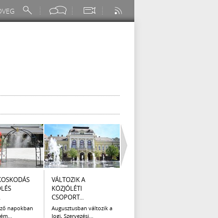
KOSKODÁS
VÁLTOZIK A
I. FOKÚ
ÚTÉP
ÖLÉS
KÖZJÓLÉTI
VÍZKORLÁTOZÁS
(AUG
.
CSOPORT...
EGER...
Az el
legna
ező napokban
Augusztusban változik a
Eger Megyei Jogú Város
ém...
Jogi, Szervezési...
Polgármestere, a...