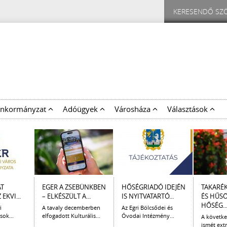
nkormányzat
Adóügyek
Városháza
Választások
AT
EGER A ZSEBÜNKBEN
HŐSÉGRIADÓ IDEJÉN
TAKARÉ
EKVI...
– ELKÉSZÜLT A...
IS NYITVATARTÓ...
ÉS HŰS
HŐSÉG..
i
A tavaly decemberben
Az Egri Bölcsődei és
sok...
elfogadott Kulturális...
Óvodai Intézmény...
A követk
ismét extr