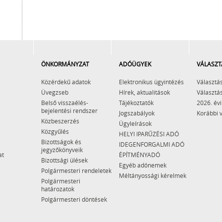
ÖNKORMÁNYZAT
ADÓÜGYEK
VÁLASZT
Közérdekű adatok
Elektronikus ügyintézés
Választás
Üvegzseb
Hírek, aktualitások
Választás
Belső visszaélés-
Tájékoztatók
2026. évi
bejelentési rendszer
Jogszabályok
Korábbi 
Közbeszerzés
Ügyleírások
Közgyűlés
HELYI IPARŰZÉSI ADÓ
Bizottságok és
IDEGENFORGALMI ADÓ
jegyzőkönyveik
at
ÉPÍTMÉNYADÓ
Bizottsági ülések
Egyéb adónemek
Polgármesteri rendeletek
Méltányossági kérelmek
Polgármesteri
határozatok
Polgármesteri döntések