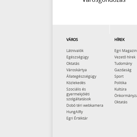
VÁROS
HÍREK
Látnivalók
Egri Magazin
Egészségügy
Vezető hírek
Oktatás
Tudomány
Városkártya
Gazdaság
Állategészségügy
Sport
Közlekedés
Politika
Szociális és
Kultúra
gyermekjóléti
Önkormányz
szolgáltatások
Oktatás
Dobó téri webkamera
HungAIRy
Egri Értéktár