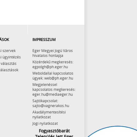
ÁSOK
IMPRESSZUM
i szervek
Eger Megyei Jogú Város
hivatalos honlapja
i ügyintézés
Közérdekű megkeresés:
 választás
egpolgh@ph.eger.hu
választások
Weboldallal kapcsolatos
ügyek: web@ph.eger.hu
Megjelenéssel
kapcsolatos megkeresés:
eger.hu@mediaeger.hu
Sajtókapcsolat:
sajto@vagnerakos.hu
Akadálymentesítési
nyilatkozat
Jogi nyilatkozat
Fogyasztóbarát
Település lett Eger