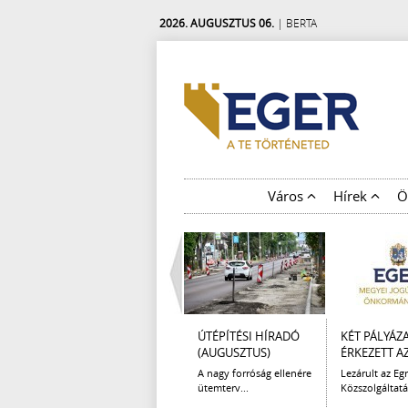
2026. AUGUSZTUS 06.
| BERTA
Város
Hírek
Ö
ÚTÉPÍTÉSI HÍRADÓ
KÉT PÁLYÁZ
(AUGUSZTUS)
ÉRKEZETT AZ 
A nagy forróság ellenére
Lezárult az Egr
ütemterv...
Közszolgáltatá