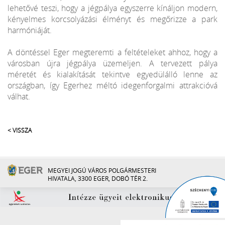
lehetővé teszi, hogy a jégpálya egyszerre kínáljon modern,
kényelmes korcsolyázási élményt és megőrizze a park
harmóniáját.
A döntéssel Eger megteremti a feltételeket ahhoz, hogy a
városban újra jégpálya üzemeljen. A tervezett pálya
méretét és kialakítását tekintve egyedülálló lenne az
országban, így Egerhez méltó idegenforgalmi attrakcióvá
válhat.
< VISSZA
MEGYEI JOGÚ VÁROS POLGÁRMESTERI
HIVATALA, 3300 EGER, DOBÓ TÉR 2.