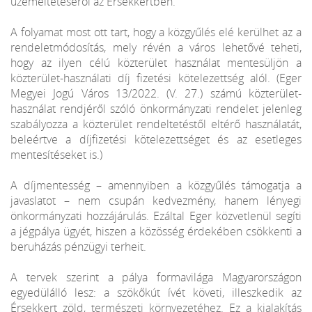
üzemeltetéséről az Érsekkertben.
A folyamat most ott tart, hogy a közgyűlés elé kerülhet az a
rendeletmódosítás, mely révén a város lehetővé teheti,
hogy az ilyen célú közterület használat mentesüljön a
közterület-használati díj fizetési kötelezettség alól. (Eger
Megyei Jogú Város 13/2022. (V. 27.) számú közterület-
használat rendjéről szóló önkormányzati rendelet jelenleg
szabályozza a közterület rendeltetéstől eltérő használatát,
beleértve a díjfizetési kötelezettséget és az esetleges
mentesítéseket is.)
A díjmentesség – amennyiben a közgyűlés támogatja a
javaslatot – nem csupán kedvezmény, hanem lényegi
önkormányzati hozzájárulás. Ezáltal Eger közvetlenül segíti
a jégpálya ügyét, hiszen a közösség érdekében csökkenti a
beruházás pénzügyi terheit.
A tervek szerint a pálya formavilága Magyarországon
egyedülálló lesz: a szökőkút ívét követi, illeszkedik az
Érsekkert zöld, természeti környezetéhez. Ez a kialakítás