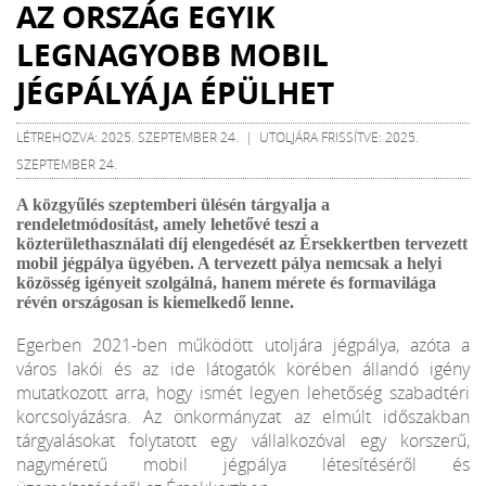
AZ ORSZÁG EGYIK
LEGNAGYOBB MOBIL
JÉGPÁLYÁJA ÉPÜLHET
LÉTREHOZVA: 2025. SZEPTEMBER 24. | UTOLJÁRA FRISSÍTVE: 2025.
SZEPTEMBER 24.
A közgyűlés szeptemberi ülésén tárgyalja a
rendeletmódosítást, amely lehetővé teszi a
közterülethasználati díj elengedését az Érsekkertben tervezett
mobil jégpálya ügyében. A tervezett pálya nemcsak a helyi
közösség igényeit szolgálná, hanem mérete és formavilága
révén országosan is kiemelkedő lenne.
Egerben 2021-ben működött utoljára jégpálya, azóta a
város lakói és az ide látogatók körében állandó igény
mutatkozott arra, hogy ismét legyen lehetőség szabadtéri
korcsolyázásra. Az önkormányzat az elmúlt időszakban
tárgyalásokat folytatott egy vállalkozóval egy korszerű,
nagyméretű mobil jégpálya létesítéséről és