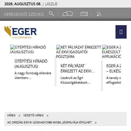
2026. AUGUSZTUS 08.
| LÁSZLÓ
ÚTÉPÍTÉSI HÍRADÓ
KÉT PÁLYÁZAT
EGER A ZSEB
(AUGUSZTUS)
ÉRKEZETT AZ EKVI...
– ELKÉSZÜLT A.
A nagy forróság ellenére
ütemterv...
Lezárult az Egri
A tavaly decem
Közszolgáltatások...
elfogadott Kultur
>
>
HÍREK
VEZETŐ HÍREK
>
AZ ORSZÁG EGYIK LEGNAGYOBB MOBIL JÉGPÁLYÁJA ÉPÜLHET