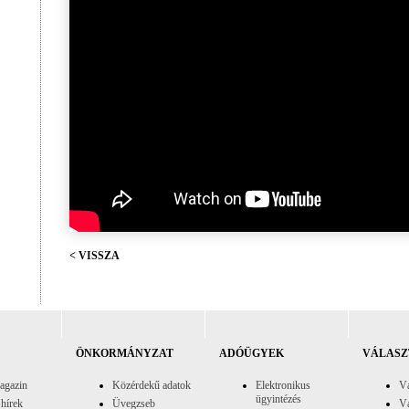
< VISSZA
ÖNKORMÁNYZAT
ADÓÜGYEK
VÁLASZ
agazin
Közérdekű adatok
Elektronikus
Vá
ügyintézés
 hírek
Üvegzseb
Vá