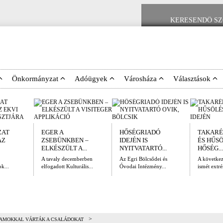
Önkormányzat
Adóügyek
Városháza
Választások
ZAT
EGER A
HŐSÉGRIADÓ
TAKARÉ
AZ
ZSEBÜNKBEN –
IDEJÉN IS
ÉS HŰS
ELKÉSZÜLT A...
NYITVATARTÓ...
HŐSÉG...
A tavaly decemberben
Az Egri Bölcsődei és
A követke
k...
elfogadott Kulturális...
Óvodai Intézmény...
ismét extré
>
AMOKKAL VÁRTÁK A CSALÁDOKAT