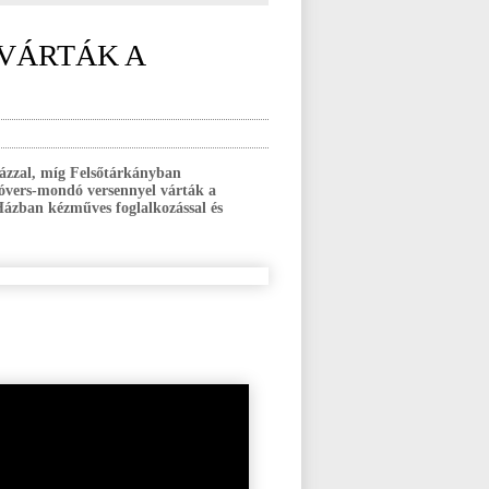
VÁRTÁK A
házzal, míg Felsőtárkányban
solóvers-mondó versennyel várták a
Házban kézműves foglalkozással és