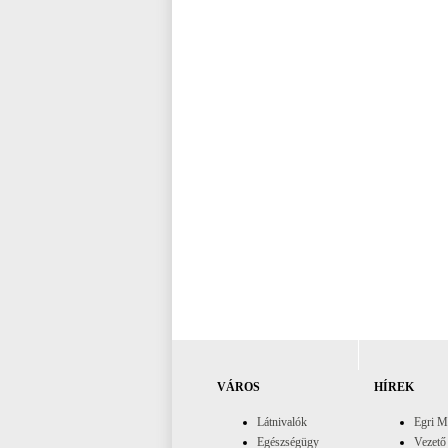
VÁROS
HÍREK
Látnivalók
Egri M
Egészségügy
Vezető