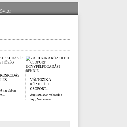
I. FOKÚ
ÚTÉ
KOSKODÁS
VÍZKORLÁTOZÁS
(AUG
VÁLTOZIK A
ÖLÉS
EGER...
Az el
KÖZJÓLÉTI
legna
Eger Megyei Jogú Város
CSOPORT...
ző napokban
Polgármestere, a...
m...
Augusztusban változik a
Jogi, Szervezési...