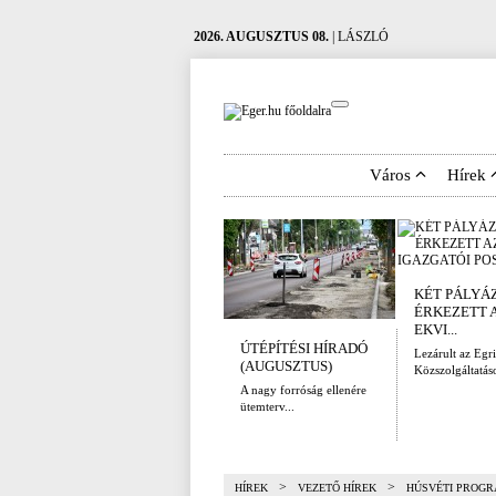
2026. AUGUSZTUS 08.
| LÁSZLÓ
Város
Hírek
KÉT PÁLYÁ
ÉRKEZETT 
EKVI...
ÚTÉPÍTÉSI HÍRADÓ
Lezárult az Egri
(AUGUSZTUS)
Közszolgáltatáso
A nagy forróság ellenére
ütemterv...
>
>
HÍREK
VEZETŐ HÍREK
HÚSVÉTI PROGR