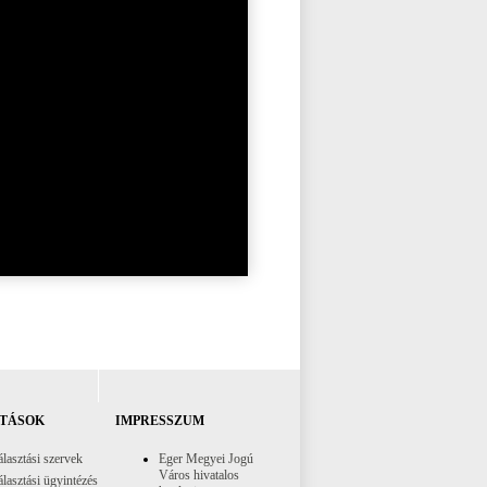
TÁSOK
IMPRESSZUM
lasztási szervek
Eger Megyei Jogú
Város hivatalos
lasztási ügyintézés