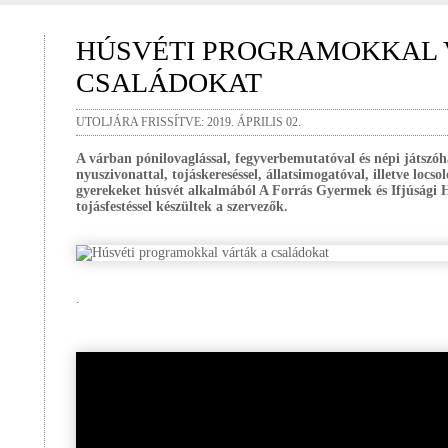
HÚSVÉTI PROGRAMOKKAL 
CSALÁDOKAT
UTOLJÁRA FRISSÍTVE: 2019. ÁPRILIS 02.
A várban pónilovaglással, fegyverbemutatóval és népi játszó
nyuszivonattal, tojáskereséssel, állatsimogatóval, illetve loc
gyerekeket húsvét alkalmából A Forrás Gyermek és Ifjúsági 
tojásfestéssel készültek a szervezők.
.