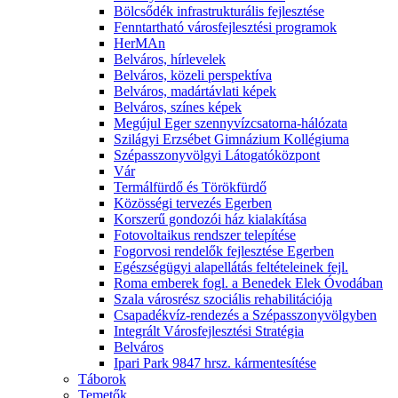
Bölcsődék infrastrukturális fejlesztése
Fenntartható városfejlesztési programok
HerMAn
Belváros, hírlevelek
Belváros, közeli perspektíva
Belváros, madártávlati képek
Belváros, színes képek
Megújul Eger szennyvízcsatorna-hálózata
Szilágyi Erzsébet Gimnázium Kollégiuma
Szépasszonyvölgyi Látogatóközpont
Vár
Termálfürdő és Törökfürdő
Közösségi tervezés Egerben
Korszerű gondozói ház kialakítása
Fotovoltaikus rendszer telepítése
Fogorvosi rendelők fejlesztése Egerben
Egészségügyi alapellátás feltételeinek fejl.
Roma emberek fogl. a Benedek Elek Óvodában
Szala városrész szociális rehabilitációja
Csapadékvíz-rendezés a Szépasszonyvölgyben
Integrált Városfejlesztési Stratégia
Belváros
Ipari Park 9847 hrsz. kármentesítése
Táborok
Temetők