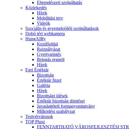
Ebrendészeti szolgáltatás
Közlekedés
Hírek
Mobilitási terv
Videók
Szociális és gyermekjóléti szolgáltatások
Dobó téri webkamera
HungAIRy
Kezdőoldal
Rajzpályázat
Gyertyaöntés
Bringás reggeli
Hírek
Egri Értéktár
Bizottság
Értéktár füzet
Galéria
Hírek
Bizottsági ülések
Értéktár bizottság döntései
Javaslattételi formanyomtatvány
Működési szabályzat
Testvérvárosok
TOP Plusz
FENNTARTHATÓ VÁROSFEJLESZTÉSI ST