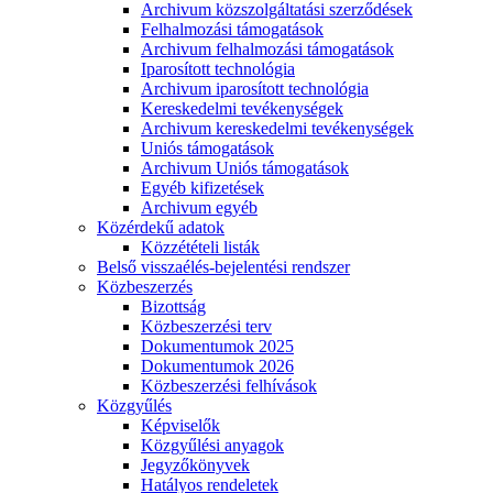
Archivum közszolgáltatási szerződések
Felhalmozási támogatások
Archivum felhalmozási támogatások
Iparosított technológia
Archivum iparosított technológia
Kereskedelmi tevékenységek
Archivum kereskedelmi tevékenységek
Uniós támogatások
Archivum Uniós támogatások
Egyéb kifizetések
Archivum egyéb
Közérdekű adatok
Közzétételi listák
Belső visszaélés-bejelentési rendszer
Közbeszerzés
Bizottság
Közbeszerzési terv
Dokumentumok 2025
Dokumentumok 2026
Közbeszerzési felhívások
Közgyűlés
Képviselők
Közgyűlési anyagok
Jegyzőkönyvek
Hatályos rendeletek