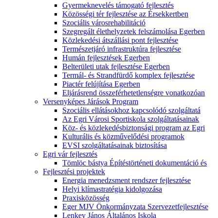
Gyermeknevelés támogató fejlesztés
Közösségi tér fejlesztése az Érsekkertben
Szociális városrehabilitáció
Szegregált élethelyzetek felszámolása Egerben
Közlekedési átszállási pont fejlesztése
Természetjáró infrastruktúra fejlesztése
Humán fejlesztések Egerben
Belterületi utak fejlesztése Egerben
Termál- és Strandfürdő komplex fejlesztése
Piactér felújítása Egerben
Eljárásrend összeférhetetlenségre vonatkozóan
Versenyképes Járások Program
Szociális ellátásokhoz kapcsolódó szolgáltatá
Az Egri Városi Sportiskola szolgáltatásainak
Köz- és közlekedésbiztonsági program az Egri
Kulturális és közművelődési programok
EVSI szolgáltatásainak biztosítása
Egri vár fejlesztés
Tömlöc bástya Építéstörténeti dokumentáció és
Fejlesztési projektek
Energia menedzsment rendszer fejlesztése
Helyi klímastratégia kidolgozása
Praxisközösség
Eger MJV Önkormányzata Szervezetfejlesztése
Lenkey János Általános Iskola