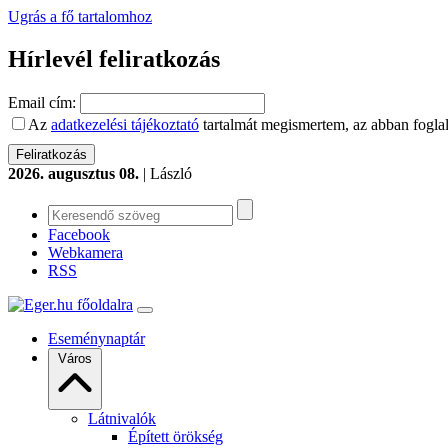
Ugrás a fő tartalomhoz
Hírlevél feliratkozás
Email cím:
Az
adatkezelési tájékoztató
tartalmát megismertem, az abban foglal
2026. augusztus 08.
| László
Facebook
Webkamera
RSS
Eseménynaptár
Város
Látnivalók
Épített örökség