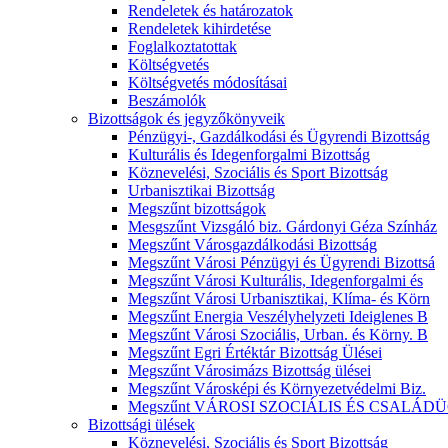
Rendeletek és határozatok
Rendeletek kihirdetése
Foglalkoztatottak
Költségvetés
Költségvetés módosításai
Beszámolók
Bizottságok és jegyzőkönyveik
Pénzügyi-, Gazdálkodási és Ügyrendi Bizottság
Kulturális és Idegenforgalmi Bizottság
Köznevelési, Szociális és Sport Bizottság
Urbanisztikai Bizottság
Megszűnt bizottságok
Mesgszűnt Vizsgáló biz. Gárdonyi Géza Színház
Megszűnt Városgazdálkodási Bizottság
Megszűnt Városi Pénzügyi és Ügyrendi Bizottsá
Megszűnt Városi Kulturális, Idegenforgalmi és
Megszűnt Városi Urbanisztikai, Klíma- és Körn
Megszűnt Energia Veszélyhelyzeti Ideiglenes B
Megszűnt Városi Szociális, Urban. és Körny. B
Megszűnt Egri Értéktár Bizottság Ülései
Megszűnt Városimázs Bizottság ülései
Megszűnt Városképi és Környezetvédelmi Biz.
Megszűnt VÁROSI SZOCIÁLIS ÉS CSALÁDÜ
Bizottsági ülések
Köznevelési, Szociális és Sport Bizottság