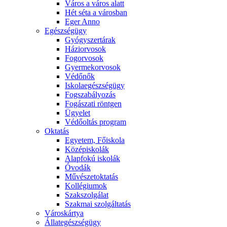
Város a város alatt
Hét séta a városban
Eger Anno
Egészségügy
Gyógyszertárak
Háziorvosok
Fogorvosok
Gyermekorvosok
Védőnők
Iskolaegészségügy
Fogszabályozás
Fogászati röntgen
Ügyelet
Védőoltás program
Oktatás
Egyetem, Főiskola
Középiskolák
Alapfokú iskolák
Óvodák
Művészetoktatás
Kollégiumok
Szakszolgálat
Szakmai szolgáltatás
Városkártya
Állategészségügy