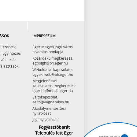
ÁSOK
IMPRESSZUM
i szervek
Eger Megyei Jogú Város
hivatalos honlapja
i ügyintézés
Közérdekű megkeresés:
 választás
egpolgh@ph.eger.hu
választások
Weboldallal kapcsolatos
ügyek: web@ph.eger.hu
Megjelenéssel
kapcsolatos megkeresés:
eger.hu@mediaeger.hu
Sajtókapcsolat:
sajto@vagnerakos.hu
Akadálymentesítési
nyilatkozat
Jogi nyilatkozat
Fogyasztóbarát
Település lett Eger