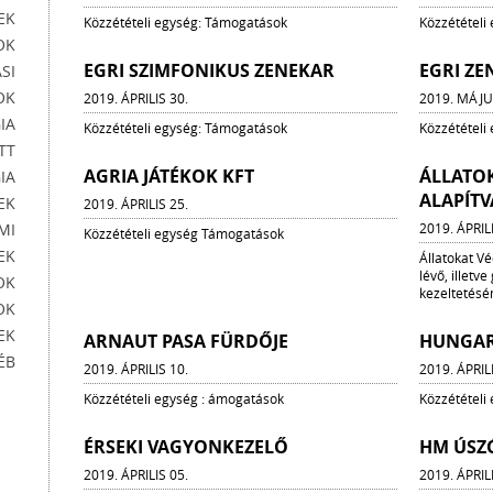
EK
Közzétételi egység: Támogatások
Közzétételi
OK
EGRI SZIMFONIKUS ZENEKAR
EGRI ZE
SI
OK
2019. ÁPRILIS 30.
2019. MÁJU
IA
Közzétételi egység: Támogatások
Közzétételi
TT
AGRIA JÁTÉKOK KFT
ÁLLATOK
IA
ALAPÍT
EK
2019. ÁPRILIS 25.
MI
2019. ÁPRIL
Közzétételi egység Támogatások
EK
Állatokat V
lévő, illetv
OK
kezeltetés
OK
EK
ARNAUT PASA FÜRDŐJE
HUNGAR
ÉB
2019. ÁPRILIS 10.
2019. ÁPRIL
Közzétételi egység : ámogatások
Közzétételi
ÉRSEKI VAGYONKEZELŐ
HM ÚSZÓ
2019. ÁPRILIS 05.
2019. ÁPRIL