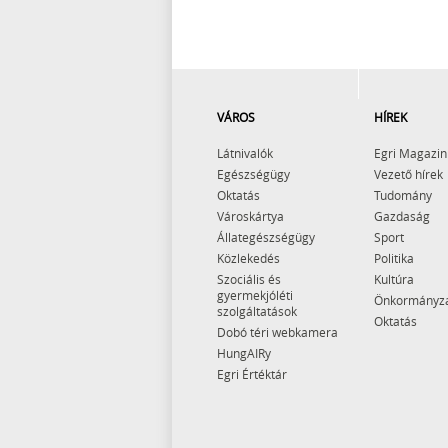
VÁROS
HÍREK
Látnivalók
Egri Magazin
Egészségügy
Vezető hírek
Oktatás
Tudomány
Városkártya
Gazdaság
Állategészségügy
Sport
Közlekedés
Politika
Szociális és
Kultúra
gyermekjóléti
Önkormányz
szolgáltatások
Oktatás
Dobó téri webkamera
HungAIRy
Egri Értéktár