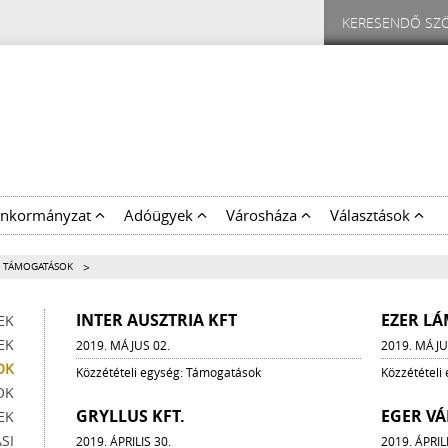
nkormányzat
Adóügyek
Városháza
Választások
>
 TÁMOGATÁSOK
INTER AUSZTRIA KFT
EZER LÁ
EK
EK
2019. MÁJUS 02.
2019. MÁJU
OK
Közzétételi egység: Támogatások
Közzétételi
OK
GRYLLUS KFT.
EGER V
EK
SI
2019. ÁPRILIS 30.
2019. ÁPRIL