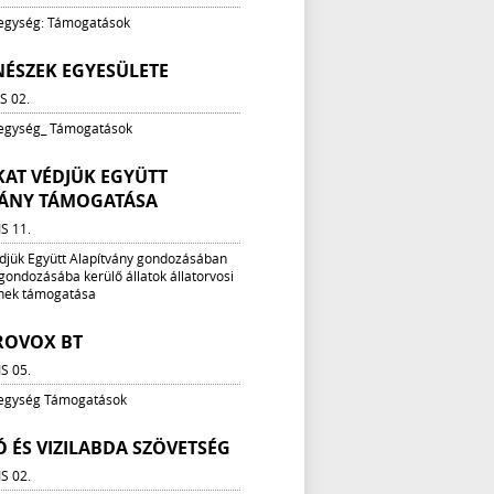
 egység: Támogatások
NÉSZEK EGYESÜLETE
S 02.
 egység_ Támogatások
AT VÉDJÜK EGYÜTT
VÁNY TÁMOGATÁSA
IS 11.
édjük Együtt Alapítvány gondozásában
e gondozásába kerülő állatok állatorvosi
ének támogatása
OVOX BT
IS 05.
 egység Támogatások
 ÉS VIZILABDA SZÖVETSÉG
IS 02.