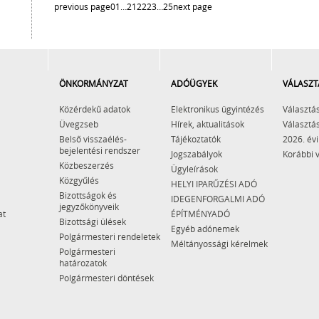
previous page
01
…
21
22
23
…
25
next page
ÖNKORMÁNYZAT
ADÓÜGYEK
VÁLASZT
Közérdekű adatok
Elektronikus ügyintézés
Választás
Üvegzseb
Hírek, aktualitások
Választás
Belső visszaélés-
Tájékoztatók
2026. évi
bejelentési rendszer
Jogszabályok
Korábbi 
Közbeszerzés
Ügyleírások
Közgyűlés
HELYI IPARŰZÉSI ADÓ
Bizottságok és
IDEGENFORGALMI ADÓ
jegyzőkönyveik
at
ÉPÍTMÉNYADÓ
Bizottsági ülések
Egyéb adónemek
Polgármesteri rendeletek
Méltányossági kérelmek
Polgármesteri
határozatok
Polgármesteri döntések