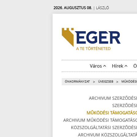
2026. AUGUSZTUS 08.
| LÁSZLÓ
Város
Hírek
Ö
>
>
ÖNKORMÁNYZAT
ÜVEGZSEB
MŰKÖDÉSI
ARCHIVUM SZERZŐDÉS
SZERZŐDÉS
MŰKÖDÉSI TÁMOGATÁS
ARCHIVUM MŰKÖDÉSI TÁMOGATÁS
KÖZSZOLGÁLTATÁSI SZERZŐDÉS
ARCHIVUM KÖZSZOLGÁLTATÁ