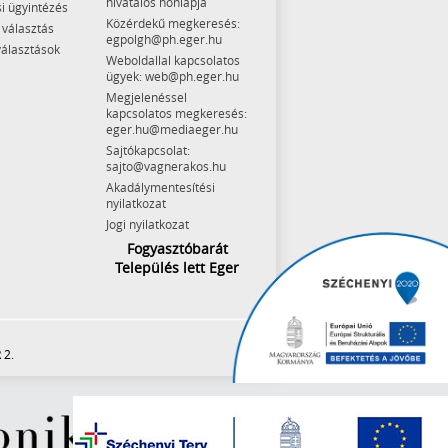
hivatalos honlapja
i ügyintézés
Közérdekű megkeresés:
 választás
egpolgh@ph.eger.hu
választások
Weboldallal kapcsolatos
ügyek: web@ph.eger.hu
Megjelenéssel
kapcsolatos megkeresés:
eger.hu@mediaeger.hu
Sajtókapcsolat:
sajto@vagnerakos.hu
Akadálymentesítési
nyilatkozat
Jogi nyilatkozat
Fogyasztóbarát
Település lett Eger
 2.