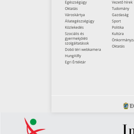
Egészségügy
Vezető hírek
Oktatás
Tudomány
Városkártya
Gazdaság
Állategészségügy
Sport
Közlekedés
Politika
Szociális és
Kultúra
gyermekjóléti
Önkormányz
szolgáltatások
Oktatás
Dobó téri webkamera
HungAIRy
Egri Értéktár