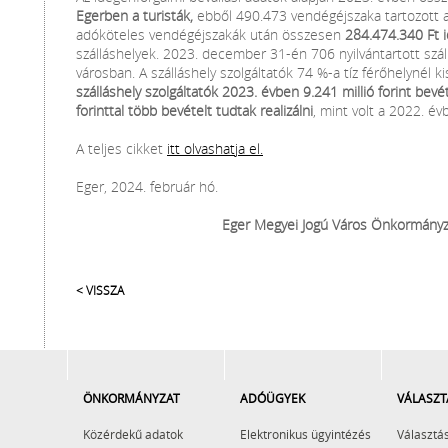
Egerben a turisták,
ebből 490.473 vendégéjszaka tartozott a
adóköteles vendégéjszakák után összesen
284.474.340 Ft 
szálláshelyek. 2023. december 31-én 706 nyilvántartott szál
városban. A szálláshely szolgáltatók 74 %-a tíz férőhelynél 
szálláshely szolgáltatók 2023. évben 9.241 millió forint bevét
forinttal több bevételt tudtak realizálni
, mint volt a 2022. év
A teljes cikket
itt olvashatja el.
Eger, 2024. február hó.
Eger Megyei Jogú Város Önkormányz
< VISSZA
ÖNKORMÁNYZAT
ADÓÜGYEK
VÁLASZT
Közérdekű adatok
Elektronikus ügyintézés
Választás