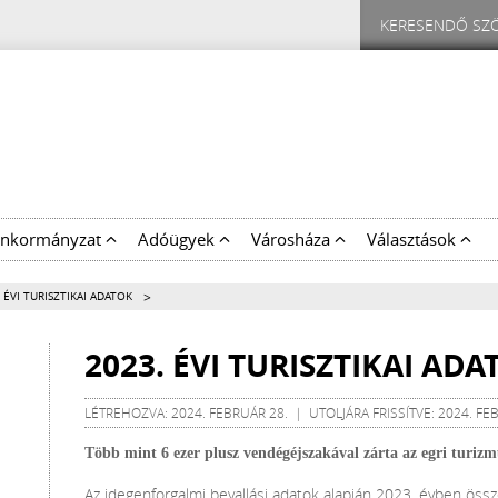
nkormányzat
Adóügyek
Városháza
Választások
>
 ÉVI TURISZTIKAI ADATOK
2023. ÉVI TURISZTIKAI ADA
LÉTREHOZVA: 2024. FEBRUÁR 28. | UTOLJÁRA FRISSÍTVE: 2024. FE
Több mint 6 ezer plusz vendégéjszakával zárta az egri turizm
Az idegenforgalmi bevallási adatok alapján 2023. évben ös