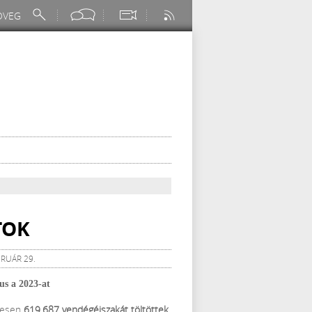
TOK
BRUÁR 29.
us a 2023-at
szesen
619.687 vendégéjszakát töltöttek