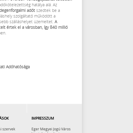
dókötelezettség hatálya alá. Az
idegenforgalmi adót
szedtek be a
láshely szolgáltató működött a
kisebb szálláshelyet üzemeltet.
A
elt értek el a városban, így 840 millió
ben.
ati Adóhatósága
ÁSOK
IMPRESSZUM
i szervek
Eger Megyei Jogú Város