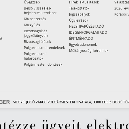
Üvegzseb
Hírek, aktualitások
Választás
Belső visszaélés-
Tájékoztatók
2026. évi
bejelentési rendszer
Jogszabályok
Korábbi 
Közbeszerzés
Ügyleírások
Közgyűlés
HELYI IPARŰZÉSI ADÓ
Bizottságok és
IDEGENFORGALMI ADÓ
jegyzőkönyveik
at
ÉPÍTMÉNYADÓ
Bizottsági ülések
Egyéb adónemek
Polgármesteri rendeletek
Méltányossági kérelmek
Polgármesteri
határozatok
Polgármesteri döntések
MEGYEI JOGÚ VÁROS POLGÁRMESTERI HIVATALA, 3300 EGER, DOBÓ TÉR