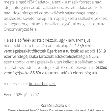
megtalálható NTAK adatok jelentik, a másik forrást a havi
idegenforgalmi adóbevallások összesített adatai adják. A
havi idegenforgalmi adóbevallások sajátossága, hogy a
beszedést követő hónap 15. napjáig kell a szálláshelyeknek
az idegenforgalmi adót bevallani, egyúttal meg is fizetni az
Önkormányzat felé.
Ha az első félév adatait nézzük, úgy - január-május
hónapokban - a bevallási adatok alapján
177,5 ezer
vendégéjszakát töltöttek Egerben a turisták
és ebből
151,9
ezer vendégéjszaka tartozott adókötelezettség alá
, azaz
ezen utóbbi vendégéjszakák után kellett a szállásadóknak
az adót beszedni a vendégektől. Az első félévben az
összes
vendégéjszaka 85,6%-a tartozott adókötelezettség alá.
A teljes cikket
itt olvashatja el.
Eger, 2025. július 07.
Korsós László s.k.
Eger Megyei Jogú Város Polgármesteri Hivatal Adóiroda