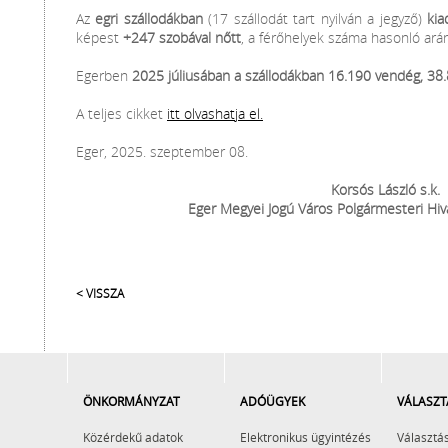
Az
egri szállodákban
(17 szállodát tart nyilván a jegyző)
ki
képest
+247 szobával nőtt
, a férőhelyek száma hasonló ar
Egerben
2025 júliusában a szállodákban 16.190 vendég, 38.8
A teljes cikket
itt olvashatja el.
Eger, 2025. szeptember 08.
Korsós László s.k.
Eger Megyei Jogú Város Polgármesteri Hiv
< VISSZA
ÖNKORMÁNYZAT
ADÓÜGYEK
VÁLASZT
Közérdekű adatok
Elektronikus ügyintézés
Választás