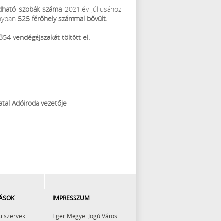
adható szobák száma
2021.év júliusához
ányban
525 férőhely számmal bővült.
54 vendégéjszakát töltött el.
atal Adóiroda vezetője
ÁSOK
IMPRESSZUM
i szervek
Eger Megyei Jogú Város