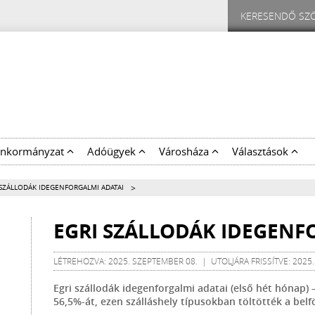
nkormányzat
Adóügyek
Városháza
Választások
>
 SZÁLLODÁK IDEGENFORGALMI ADATAI
EGRI SZÁLLODÁK IDEGENF
LÉTREHOZVA: 2025. SZEPTEMBER 08. | UTOLJÁRA FRISSÍTVE: 2025
Egri szállodák idegenforgalmi adatai (első hét hónap
56,5%-át, ezen szálláshely típusokban töltötték a belfö