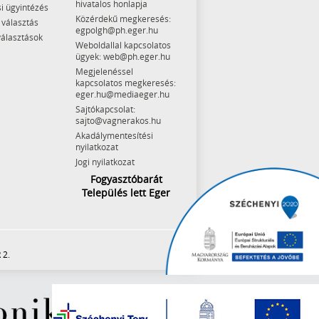
hivatalos honlapja
i ügyintézés
Közérdekű megkeresés:
 választás
egpolgh@ph.eger.hu
választások
Weboldallal kapcsolatos
ügyek: web@ph.eger.hu
Megjelenéssel
kapcsolatos megkeresés:
eger.hu@mediaeger.hu
Sajtókapcsolat:
sajto@vagnerakos.hu
Akadálymentesítési
nyilatkozat
Jogi nyilatkozat
Fogyasztóbarát
Település lett Eger
 2.