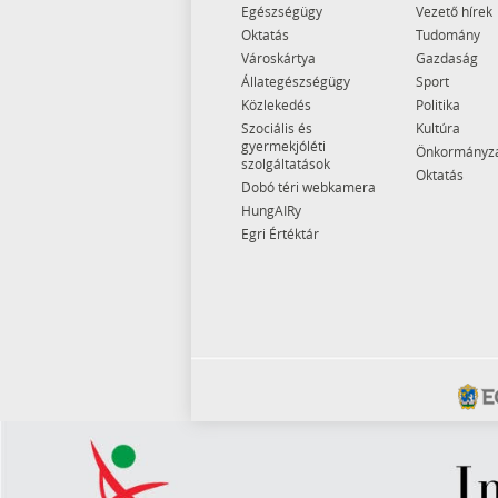
Egészségügy
Vezető hírek
Oktatás
Tudomány
Városkártya
Gazdaság
Állategészségügy
Sport
Közlekedés
Politika
Szociális és
Kultúra
gyermekjóléti
Önkormányz
szolgáltatások
Oktatás
Dobó téri webkamera
HungAIRy
Egri Értéktár