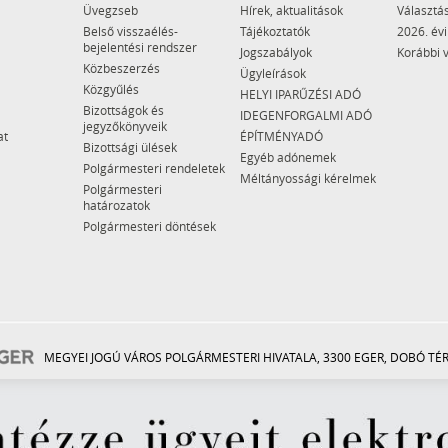
Üvegzseb
Hírek, aktualitások
Választás
Belső visszaélés-
Tájékoztatók
2026. évi
bejelentési rendszer
Jogszabályok
Korábbi 
Közbeszerzés
Ügyleírások
Közgyűlés
HELYI IPARŰZÉSI ADÓ
Bizottságok és
IDEGENFORGALMI ADÓ
jegyzőkönyveik
at
ÉPÍTMÉNYADÓ
Bizottsági ülések
Egyéb adónemek
Polgármesteri rendeletek
Méltányossági kérelmek
Polgármesteri
határozatok
Polgármesteri döntések
MEGYEI JOGÚ VÁROS POLGÁRMESTERI HIVATALA, 3300 EGER, DOBÓ TÉR