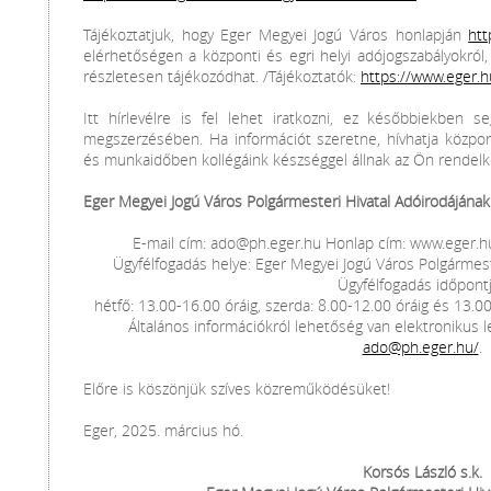
Tájékoztatjuk, hogy Eger Megyei Jogú Város honlapján
htt
elérhetőségen a központi és egri helyi adójogszabályokról,
részletesen tájékozódhat. /Tájékoztatók:
https://www.eger.h
Itt hírlevélre is fel lehet iratkozni, ez későbbiekben 
megszerzésében. Ha információt szeretne, hívhatja közpo
és munkaidőben kollégáink készséggel állnak az Ön rendelk
Eger Megyei Jogú Város Polgármesteri Hivatal Adóirodájának
E-mail cím: ado@ph.eger.hu Honlap cím: www.eger.h
Ügyfélfogadás helye: Eger Megyei Jogú Város Polgármeste
Ügyfélfogadás időpontj
hétfő: 13.00-16.00 óráig, szerda: 8.00-12.00 óráig és 13.00
Általános információkról lehetőség van elektronikus l
ado@ph.eger.hu/
.
Előre is köszönjük szíves közreműködésüket!
Eger, 2025. március hó.
Korsós László s.k.