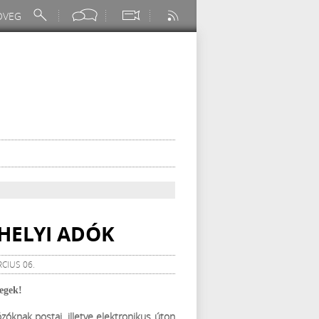
HELYI ADÓK
RCIUS 06.
legek!
knak postai, illetve elektronikus úton