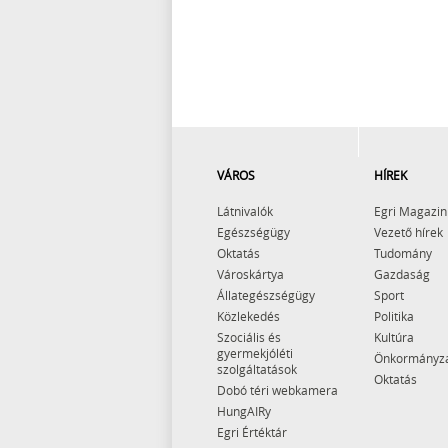
VÁROS
HÍREK
Látnivalók
Egri Magazin
Egészségügy
Vezető hírek
Oktatás
Tudomány
Városkártya
Gazdaság
Állategészségügy
Sport
Közlekedés
Politika
Szociális és
Kultúra
gyermekjóléti
Önkormányz
szolgáltatások
Oktatás
Dobó téri webkamera
HungAIRy
Egri Értéktár