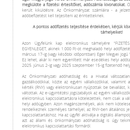
megküldte a fizetési értesítőket, adószámla kivonatokat.
Ös
került kiküldésre. Az Önkormányzat számláira - a jelzett
adóbefizetést kell teljesíteni az érintetteknek.
A pontos adófizetés teljesítése érdekében, kérjük kís
tárhelyeiket!
Azon Ügyfelünk kap elektronikus tárhelyére "FIZET
EGYENLEGET, akinek 1.000 Ft-ot meghaladó helyi adófizetési
március 17-ig (vagy későbbi időpontban) Eger Megyei Jogú
Ez lehet, akár ki nem egyenlített már esedékes helyi adóta
2025. június 2-ig vagy 2025 szeptember 15-ig fizetendő hely
Az Önkormányzati adóhatóság és a Hivatal változatlan
gazdálkodókkal, közte az egyéni vállalkozókkal, valamint
kérték (RNY) vagy elektronikusan nyújtottak be bevallást, 
váltottak. Az e-ügyintézési jogszabályok az egyéni vállalkozó
elektronikus kapcsolattartásra kötelezettek, nem csak a v
helyi adóügyben. Azon magánszemélyek, akik nem kötelesek
rendelkeznek személyes tárhellyel, az RNY-ben általános je
kapcsolattartáshoz. Ha az ügyfél aktiválja a digitális állampol
azt az állami és önkormányzati adóhatóság is úgy tekint
elektronikus kapcsolattartási formáról.