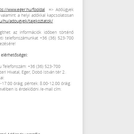
ps://www.eger.hu/fooldal
=> Adóügyek
 valamint a helyi adókkal kapcsolatosan
u/hu/adougyek/tajekoztatok/
segíthet az információk időben történő
nti telefonszámunkat +36 (36) 523-700
ezésére!
 elérhetőségei:
u Telefonszám: +36 (36) 523-700
ri Hivatal, Eger, Dobó István tér 2.
ai:
-17.00 óráig, péntek: 8.00-12.00 óráig.
evélben is érdeklődni /e-mail cím: