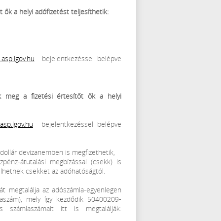
ők a helyi adófizetést teljesíthetik:
.asp.lgov.hu
bejelentkezéssel belépve
k meg a fizetési értesítőt ők a helyi
asp.lgov.hu
bejelentkezéssel belépve
 dollár devizanemben is megfizethetik,
pénz-átutalási megbízással (csekk) is
nyelhetnek csekket az adóhatóságtól.
t megtalálja az adószámla-egyenlegen
laszám), mely így kezdődik 50400209-
számlaszámait itt is megtalálják: