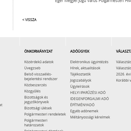
Eger Megyei Jogú Város Polgármesteri Hiv
< VISSZA
ÖNKORMÁNYZAT
ADÓÜGYEK
VÁLASZT
Közérdekű adatok
Elektronikus ügyintézés
Választás
Üvegzseb
Hírek, aktualitások
Választás
Belső visszaélés-
Tájékoztatók
2026. évi
bejelentési rendszer
Jogszabályok
Korábbi 
Közbeszerzés
Ügyleírások
Közgyűlés
HELYI IPARŰZÉSI ADÓ
Bizottságok és
IDEGENFORGALMI ADÓ
jegyzőkönyveik
at
ÉPÍTMÉNYADÓ
Bizottsági ülések
Egyéb adónemek
Polgármesteri rendeletek
Méltányossági kérelmek
Polgármesteri
határozatok