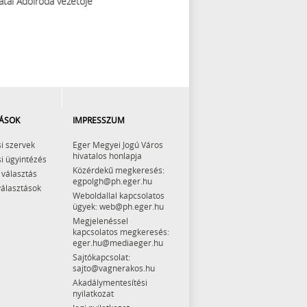
atal Adóiroda vezetője
ÁSOK
IMPRESSZUM
i szervek
Eger Megyei Jogú Város
hivatalos honlapja
i ügyintézés
Közérdekű megkeresés:
 választás
egpolgh@ph.eger.hu
választások
Weboldallal kapcsolatos
ügyek: web@ph.eger.hu
Megjelenéssel
kapcsolatos megkeresés:
eger.hu@mediaeger.hu
Sajtókapcsolat:
sajto@vagnerakos.hu
Akadálymentesítési
nyilatkozat