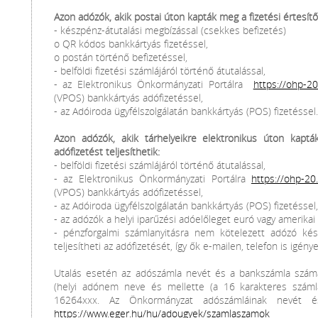
Azon adózók, akik postai úton kapták meg a fizetési értesítőt 
- készpénz-átutalási megbízással (csekkes befizetés)
o QR kódos bankkártyás fizetéssel,
o postán történő befizetéssel,
- belföldi fizetési számlájáról történő átutalással,
- az Elektronikus Önkormányzati Portálra
https://ohp-20
(VPOS) bankkártyás adófizetéssel,
- az Adóiroda ügyfélszolgálatán bankkártyás (POS) fizetéssel.
Azon adózók, akik tárhelyeikre elektronikus úton kaptá
adófizetést teljesíthetik:
- belföldi fizetési számlájáról történő átutalással,
- az Elektronikus Önkormányzati Portálra
https://ohp-20.
(VPOS) bankkártyás adófizetéssel,
- az Adóiroda ügyfélszolgálatán bankkártyás (POS) fizetéssel,
- az adózók a helyi iparűzési adóelőleget euró vagy amerikai
- pénzforgalmi számlanyitásra nem kötelezett adózó kész
teljesítheti az adófizetését, így ők e-mailen, telefon is igé
Utalás esetén az adószámla nevét és a bankszámla számá
(helyi adónem neve és mellette (a 16 karakteres szám
16264xxx. Az Önkormányzat adószámláinak nevét és 
https://www.eger.hu/hu/adougyek/szamlaszamok