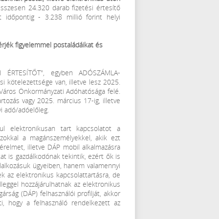
szesen 24.320 darab fizetési értesítő
 időpontig - 3.238 millió forint helyi
érjék figyelemmel postaládáikat és
ÉSI ÉRTESÍTŐT", egyben ADÓSZÁMLA-
 kötelezettsége van, illetve lesz 2025.
 Város Önkormányzati Adóhatósága felé.
rtozás vagy 2025. március 17-ig, illetve
i adó/adóelőleg.
ul elektronikusan tart kapcsolatot a
 azokkal a magánszemélyekkel, akik ezt
kérelmet, illetve DÁP mobil alkalmazásra
kat is gazdálkodónak tekintik, ezért ők is
állalkozásuk ügyeiben, hanem valamennyi
 az elektronikus kapcsolattartásra, de
lleggel hozzájárulhatnak az elektronikus
gárság (DÁP) felhasználói profilját, akkor
i, hogy a felhasználó rendelkezett az