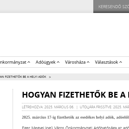
nkormányzat
Adóügyek
Városháza
Választások
>
AN FIZETHETŐK BE A HELYI ADÓK
HOGYAN FIZETHETŐK BE A 
LÉTREHOZVA: 2025. MÁRCIUS 06. | UTOLJÁRA FRISSÍTVE: 2025. MÁ
2025. március 17-ig fizethetők az esedékes helyi adók, adóelő
Eger Megyei Jogú Város Önkormányzati Adóhatósága az adózó