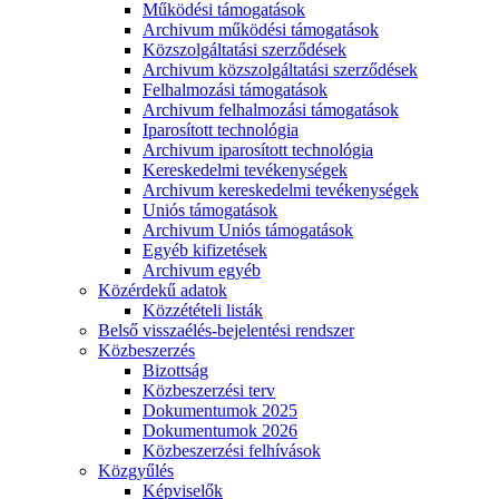
Működési támogatások
Archivum működési támogatások
Közszolgáltatási szerződések
Archivum közszolgáltatási szerződések
Felhalmozási támogatások
Archivum felhalmozási támogatások
Iparosított technológia
Archivum iparosított technológia
Kereskedelmi tevékenységek
Archivum kereskedelmi tevékenységek
Uniós támogatások
Archivum Uniós támogatások
Egyéb kifizetések
Archivum egyéb
Közérdekű adatok
Közzétételi listák
Belső visszaélés-bejelentési rendszer
Közbeszerzés
Bizottság
Közbeszerzési terv
Dokumentumok 2025
Dokumentumok 2026
Közbeszerzési felhívások
Közgyűlés
Képviselők