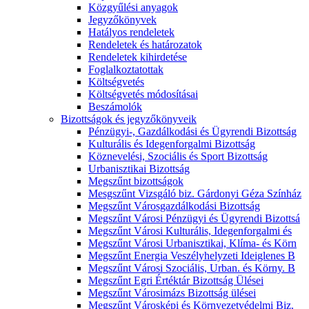
Közgyűlési anyagok
Jegyzőkönyvek
Hatályos rendeletek
Rendeletek és határozatok
Rendeletek kihirdetése
Foglalkoztatottak
Költségvetés
Költségvetés módosításai
Beszámolók
Bizottságok és jegyzőkönyveik
Pénzügyi-, Gazdálkodási és Ügyrendi Bizottság
Kulturális és Idegenforgalmi Bizottság
Köznevelési, Szociális és Sport Bizottság
Urbanisztikai Bizottság
Megszűnt bizottságok
Mesgszűnt Vizsgáló biz. Gárdonyi Géza Színház
Megszűnt Városgazdálkodási Bizottság
Megszűnt Városi Pénzügyi és Ügyrendi Bizottsá
Megszűnt Városi Kulturális, Idegenforgalmi és
Megszűnt Városi Urbanisztikai, Klíma- és Körn
Megszűnt Energia Veszélyhelyzeti Ideiglenes B
Megszűnt Városi Szociális, Urban. és Körny. B
Megszűnt Egri Értéktár Bizottság Ülései
Megszűnt Városimázs Bizottság ülései
Megszűnt Városképi és Környezetvédelmi Biz.