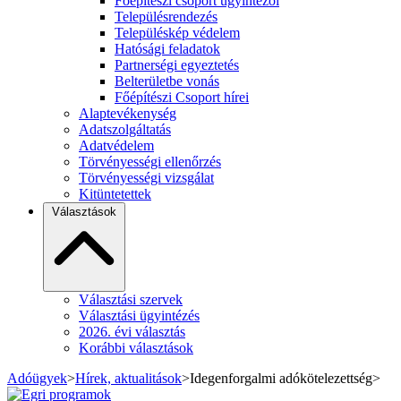
Főépítészi csoport ügyintézői
Településrendezés
Településkép védelem
Hatósági feladatok
Partnerségi egyeztetés
Belterületbe vonás
Főépítészi Csoport hírei
Alaptevékenység
Adatszolgáltatás
Adatvédelem
Törvényességi ellenőrzés
Törvényességi vizsgálat
Kitüntetettek
Választások
Választási szervek
Választási ügyintézés
2026. évi választás
Korábbi választások
Adóügyek
>
Hírek, aktualitások
>
Idegenforgalmi adókötelezettség
>