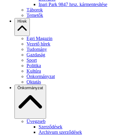
Ipari Park 9847 hrsz. kármentesítése
Táborok
Temetők
Hírek
Egri Magazin
Vezető hírek
Tudomány
Gazdaság
Sport
Politika
Kultúra
Önkormányzat
Oktatás
Önkormányzat
Üvegzseb
Szerződések
Archivum szerződések