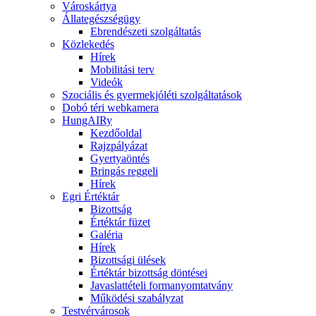
Városkártya
Állategészségügy
Ebrendészeti szolgáltatás
Közlekedés
Hírek
Mobilitási terv
Videók
Szociális és gyermekjóléti szolgáltatások
Dobó téri webkamera
HungAIRy
Kezdőoldal
Rajzpályázat
Gyertyaöntés
Bringás reggeli
Hírek
Egri Értéktár
Bizottság
Értéktár füzet
Galéria
Hírek
Bizottsági ülések
Értéktár bizottság döntései
Javaslattételi formanyomtatvány
Működési szabályzat
Testvérvárosok