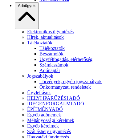
Adóügyek
Elektronikus ügyintézés
Hírek, aktualitások
Tájékoztatók
Tájékoztatók
Beszámolók
Ügyfélfogadás, elérhetőség
Számlaszámok
Adónaptár
Jogszabályok
Törvények, egyéb jogszabályok
Önkormányzati rendeletek
Ügyleírások
HELYI IPARŰZÉSI ADÓ
IDEGENFORGALMI ADÓ
ÉPÍTMÉNYADÓ
Egyéb adónemek
Méltányossági kérelmek
Egyéb kérelmek
Szálláshely ügyintézés
Hagyatéki ügyintézés