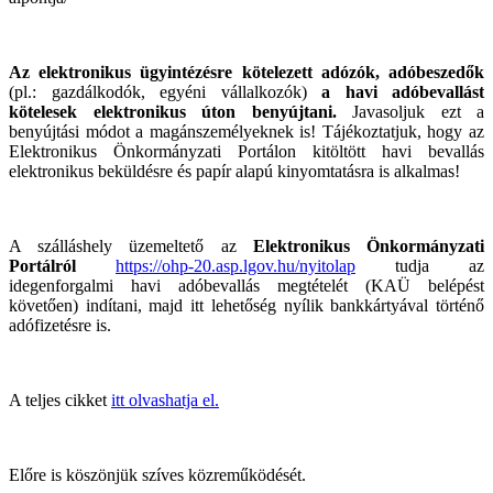
Az elektronikus ügyintézésre kötelezett adózók, adóbeszedők
(pl.: gazdálkodók, egyéni vállalkozók)
a havi adóbevallást
kötelesek elektronikus úton benyújtani.
Javasoljuk ezt a
benyújtási módot a magánszemélyeknek is! Tájékoztatjuk, hogy az
Elektronikus Önkormányzati Portálon kitöltött havi bevallás
elektronikus beküldésre és papír alapú kinyomtatásra is alkalmas!
A szálláshely üzemeltető az
Elektronikus Önkormányzati
Portálról
https://ohp-20.asp.lgov.hu/nyitolap
tudja az
idegenforgalmi havi adóbevallás megtételét (KAÜ belépést
követően) indítani, majd itt lehetőség nyílik bankkártyával történő
adófizetésre is.
A teljes cikket
itt olvashatja el.
Előre is köszönjük szíves közreműködését.