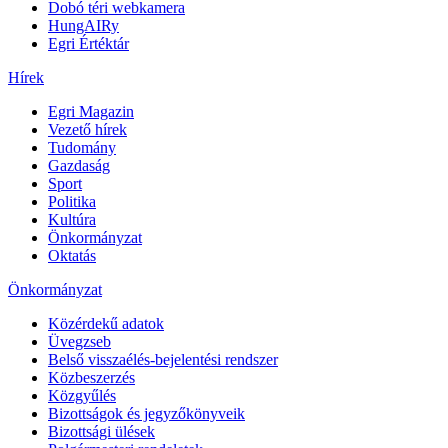
Dobó téri webkamera
HungAIRy
Egri Értéktár
Hírek
Egri Magazin
Vezető hírek
Tudomány
Gazdaság
Sport
Politika
Kultúra
Önkormányzat
Oktatás
Önkormányzat
Közérdekű adatok
Üvegzseb
Belső visszaélés-bejelentési rendszer
Közbeszerzés
Közgyűlés
Bizottságok és jegyzőkönyveik
Bizottsági ülések