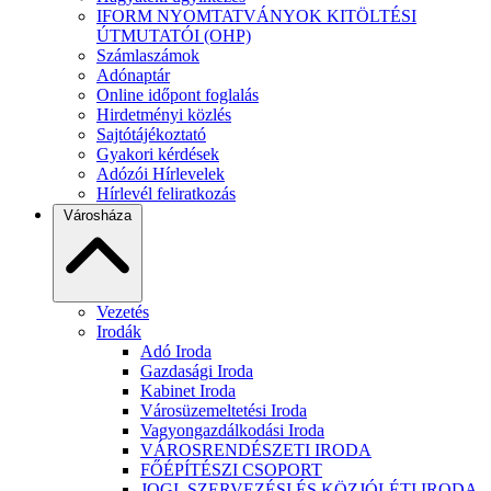
IFORM NYOMTATVÁNYOK KITÖLTÉSI
ÚTMUTATÓI (OHP)
Számlaszámok
Adónaptár
Online időpont foglalás
Hirdetményi közlés
Sajtótájékoztató
Gyakori kérdések
Adózói Hírlevelek
Hírlevél feliratkozás
Városháza
Vezetés
Irodák
Adó Iroda
Gazdasági Iroda
Kabinet Iroda
Városüzemeltetési Iroda
Vagyongazdálkodási Iroda
VÁROSRENDÉSZETI IRODA
FŐÉPÍTÉSZI CSOPORT
JOGI, SZERVEZÉSI ÉS KÖZJÓLÉTI IRODA