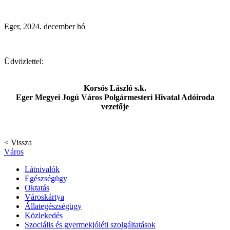
Eger, 2024. december hó
Üdvözlettel:
Korsós László s.k.
Eger Megyei Jogú Város Polgármesteri Hivatal Adóiroda
vezetője
< Vissza
Város
Látnivalók
Egészségügy
Oktatás
Városkártya
Állategészségügy
Közlekedés
Szociális és gyermekjóléti szolgáltatások