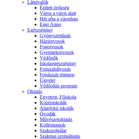
Látnivalók
Épített örökség
Város a város alatt
Hét séta a városban
Eger Anno
Egészségügy
Gyógyszertárak
Háziorvosok
Fogorvosok
Gyermekorvosok
Védőnők
Iskolaegészségügy
Fogszabályozás
Fogászati röntgen
Ügyelet
Védőoltás program
Oktatás
Egyetem, Főiskola
Középiskolák
Alapfokú iskolák
Óvodák
Művészetoktatás
Kollégiumok
Szakszolgálat
Szakmai szolgáltatás