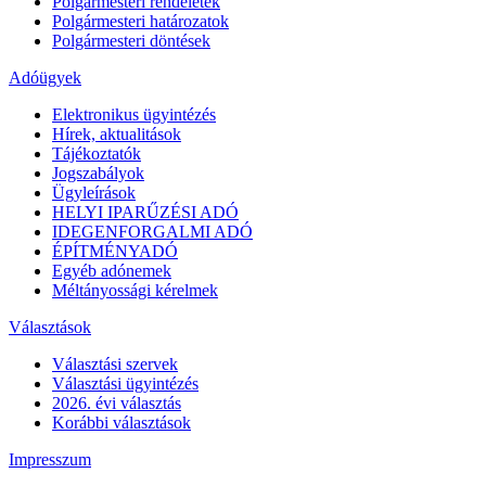
Polgármesteri rendeletek
Polgármesteri határozatok
Polgármesteri döntések
Adóügyek
Elektronikus ügyintézés
Hírek, aktualitások
Tájékoztatók
Jogszabályok
Ügyleírások
HELYI IPARŰZÉSI ADÓ
IDEGENFORGALMI ADÓ
ÉPÍTMÉNYADÓ
Egyéb adónemek
Méltányossági kérelmek
Választások
Választási szervek
Választási ügyintézés
2026. évi választás
Korábbi választások
Impresszum