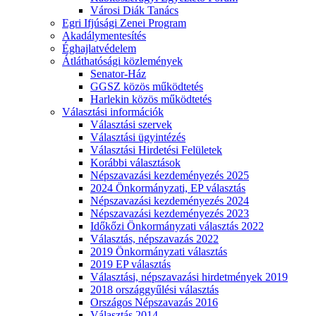
Városi Diák Tanács
Egri Ifjúsági Zenei Program
Akadálymentesítés
Éghajlatvédelem
Átláthatósági közlemények
Senator-Ház
GGSZ közös működtetés
Harlekin közös működtetés
Választási információk
Választási szervek
Választási ügyintézés
Választási Hirdetési Felületek
Korábbi választások
Népszavazási kezdeményezés 2025
2024 Önkormányzati, EP választás
Népszavazási kezdeményezés 2024
Népszavazási kezdeményezés 2023
Időkőzi Önkormányzati választás 2022
Választás, népszavazás 2022
2019 Önkormányzati választás
2019 EP választás
Választási, népszavazási hirdetmények 2019
2018 országgyűlési választás
Országos Népszavazás 2016
Választás 2014