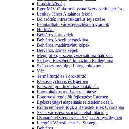
Praxisközösség
Eger MJV Önkormányzata Szervezetfejlesztése
Lenkey János Általános Iskola
Bölcsődék infrastrukturális fejlesztése
Fenntartható városfejlesztési programok
HerMAn
Belváros, hírlevelek
Belváros, közeli perspektíva
Belváros, madártávlati képek
Belváros, színes képek
Megújul Eger szennyvízcsatorna-hálózata
Szilágyi Erzsébet Gimnázium Kollégiuma
Szépasszonyvölgyi Látogatóközpont
Vár
Termálfürdő és Törökfürdő
Közösségi tervezés Egerben
Korszerű gondozói ház kialakítása
Fotovoltaikus rendszer telepítése
Fogorvosi rendelők fejlesztése Egerben
Egészségügyi alapellátás feltételeinek fejl.
Roma emberek fogl. a Benedek Elek Óvodában
Szala városrész szociális rehabilitációja
Csapadékvíz-rendezés a Szépasszonyvölgyben
Integrált Városfejlesztési Stratégia
Belváros