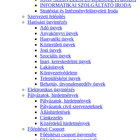
INFORMATIKAI SZOLGÁLTATÓ IRODA
Stratégiai és Intézményfelügyeleti Iroda
Szervezeti felépítés
Hatósági ügyintézés
Adó ügyek
Anyakönyvi ügyek
Hagyatéki ügyek
Közterületi ügyek
Jogi ügyek
Szociális ügyek
Ipari, kereskedelmi ügyek
Lakásügyek
Környezetvédelem
Településképi ügyek
Behajtás, útvonalengedély ügyek
Elektronikus ügyintézés
Pályázatok, hirdetmények
Pályázatok, hirdetmények
Pályázatok civil szervezeteknek
Álláshirdetések
Címkezelés
Közérdekű hirdetmények
Főépítészi Csoport
Főépítészi csoport ügyrendje