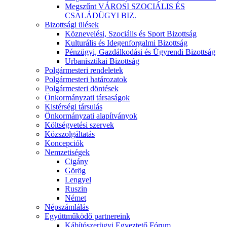
Megszűnt VÁROSI SZOCIÁLIS ÉS
CSALÁDÜGYI BIZ.
Bizottsági ülések
Köznevelési, Szociális és Sport Bizottság
Kulturális és Idegenforgalmi Bizottság
Pénzügyi, Gazdálkodási és Ügyrendi Bizottság
Urbanisztikai Bizottság
Polgármesteri rendeletek
Polgármesteri határozatok
Polgármesteri döntések
Önkormányzati társaságok
Kistérségi társulás
Önkormányzati alapítványok
Költségvetési szervek
Közszolgáltatás
Koncepciók
Nemzetiségek
Cigány
Görög
Lengyel
Ruszin
Német
Népszámlálás
Együttműködő partnereink
Kábítószerügyi Egyeztető Fórum