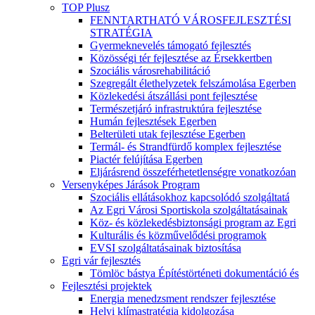
TOP Plusz
FENNTARTHATÓ VÁROSFEJLESZTÉSI
STRATÉGIA
Gyermeknevelés támogató fejlesztés
Közösségi tér fejlesztése az Érsekkertben
Szociális városrehabilitáció
Szegregált élethelyzetek felszámolása Egerben
Közlekedési átszállási pont fejlesztése
Természetjáró infrastruktúra fejlesztése
Humán fejlesztések Egerben
Belterületi utak fejlesztése Egerben
Termál- és Strandfürdő komplex fejlesztése
Piactér felújítása Egerben
Eljárásrend összeférhetetlenségre vonatkozóan
Versenyképes Járások Program
Szociális ellátásokhoz kapcsolódó szolgáltatá
Az Egri Városi Sportiskola szolgáltatásainak
Köz- és közlekedésbiztonsági program az Egri
Kulturális és közművelődési programok
EVSI szolgáltatásainak biztosítása
Egri vár fejlesztés
Tömlöc bástya Építéstörténeti dokumentáció és
Fejlesztési projektek
Energia menedzsment rendszer fejlesztése
Helyi klímastratégia kidolgozása