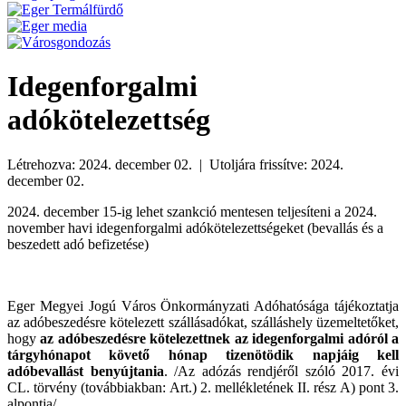
Idegenforgalmi
adókötelezettség
Létrehozva: 2024. december 02. | Utoljára frissítve: 2024.
december 02.
2024. december 15-ig lehet szankció mentesen teljesíteni a 2024.
november havi idegenforgalmi adókötelezettségeket (bevallás és a
beszedett adó befizetése)
Eger Megyei Jogú Város Önkormányzati Adóhatósága tájékoztatja
az adóbeszedésre kötelezett szállásadókat, szálláshely üzemeltetőket,
hogy
az adóbeszedésre kötelezettnek az idegenforgalmi adóról a
tárgyhónapot követő hónap tizenötödik napjáig kell
adóbevallást benyújtania
. /Az adózás rendjéről szóló 2017. évi
CL. törvény (továbbiakban: Art.) 2. mellékletének II. rész A) pont 3.
alpontja/