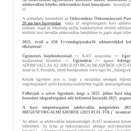
adóbevallást köteles elektronikus úton benyújtan
i. Javasolju
is!
A szálláshely üzemeltető az
Elektronikus Önkormányzati Port
20.asp.lgov.hu/nyitolap
tudja az idegenforgalmi havi adóbeval
indítani, majd itt lehetőség nyílik bankkártyával történő adófize
kitöltött havi bevallás elektronikus beküldésre és papír alapú telje
2025. évtől a 650 Ft/vendégéjszaka/fő adómértékkel kel
elkészíteni!
Ügyintézés bejelentkezéssel
=> KAÜ azonosítás =>
Eger
kiválasztását követően =>
Ügyindítás
=> ágazat
Adóügy
ADÓBEVALLÁS AZ IDEGENFORGALMI ADÓRÓL (2025.01.01-TŐL
mind az E-Portálon, mind honlapunkon www.eger.hu „Adóügyek" 
Kérjük ügyeljen arra is, hogy a turisztikai térségek fejlesz
végrehajtásáról szóló kormányrendeletben foglalt adatszolgáltatási
Felhívjuk a szíves figyelmét, hogy a 2025. július havi ide
beszedett idegenforgalmi adó befizetési határidő 2025. auguszt
A havi idegenforgalmi adóbevallás megtételére
IDEGENFORGALMI ADÓRÓL (2025.01.01-TŐL)" nyomtatvá
Az adózó az adóbevallási kötelezettségét (KAÜ azonostást követő
teljesítheti. Az űrlap az önkormányzati adóügyi nyilvántart
bevallása – a következő hónaptól előtölthető, ám ekkor a bevallási