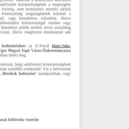
 adófizetés kötelezettségének a megszegése
 forintig, nem természetes személy adózót
 A kötelezettség megszegésének minősül a
nő, vagy késedelmes teljesítése, illetve
adóbeszedési kötelezettségét részben vagy
 késedelmi pótlék mellett ötven százalékig
evonni, illetve megfizetni elmulasztott adó
leellenőrizhet
i az E-Portál
https://ohp-
Eger Megyei Jogú Város Önkormányzata
ban teheti meg.
nőrizni, hogy adófizetési kötelezettségének
tozás mielőbbi rendezését! Ezt a befizetések
 illetékek befizetése
" menüpontban, vagy
atal Adóiroda vezetője