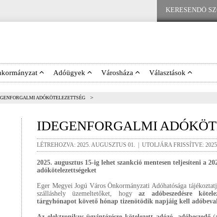
nkormányzat
Adóügyek
Városháza
Választások
>
EGENFORGALMI ADÓKÖTELEZETTSÉG
IDEGENFORGALMI ADÓKÖT
LÉTREHOZVA: 2025. AUGUSZTUS 01. | UTOLJÁRA FRISSÍTVE: 2025
2025. augusztus 15-ig lehet szankció mentesen teljesíteni a 20
adókötelezettségeket
Eger Megyei Jogú Város Önkormányzati Adóhatósága tájékoztatja 
szálláshely üzemeltetőket, hogy
az adóbeszedésre kötel
tárgyhónapot követő hónap tizenötödik napjáig kell adóbeval
Az elektronikus ügyintézésre kötelezett adózó, adóbeszedő
(p