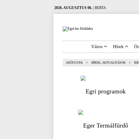
2026. AUGUSZTUS 06.
| BERTA
Város
Hírek
Ö
>
>
ADÓÜGYEK
HÍREK, AKTUALITÁSOK
ID