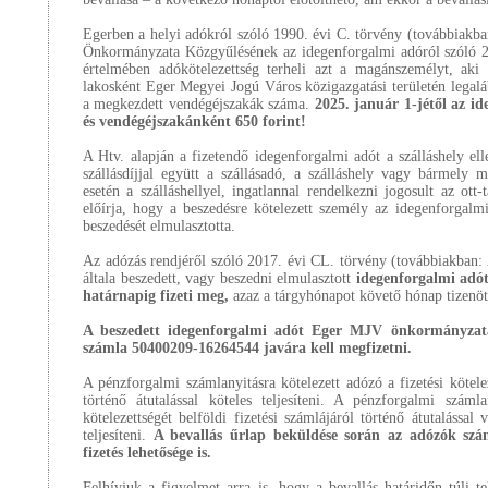
Egerben a helyi adókról szóló 1990. évi C. törvény (továbbiakb
Önkormányzata Közgyűlésének az idegenforgalmi adóról szóló 2
értelmében adókötelezettség terheli azt a magánszemélyt, aki
lakosként Eger Megyei Jogú Város közigazgatási területén legalá
a megkezdett vendégéjszakák száma.
2025. január 1-jétől az i
és vendégéjszakánként 650 forint!
A Htv. alapján a fizetendő idegenforgalmi adót a szálláshely ell
szállásdíjjal együtt a szállásadó, a szálláshely vagy bármely 
esetén a szálláshellyel, ingatlannal rendelkezni jogosult az ott
előírja, hogy a beszedésre kötelezett személy az idegenforgalmi
beszedését elmulasztotta.
Az adózás rendjéről szóló 2017. évi CL. törvény (továbbiakban: A
általa beszedett, vagy beszedni elmulasztott
idegenforgalmi adót
határnapig fizeti meg,
azaz a tárgyhónapot követő hónap tizenöt
A beszedett idegenforgalmi adót Eger MJV önkormányzata
számla 50400209-16264544 javára kell megfizetni.
A pénzforgalmi számlanyitásra kötelezett adózó a fizetési kötele
történő átutalással köteles teljesíteni. A pénzforgalmi száml
kötelezettségét belföldi fizetési számlájáról történő átutalással
teljesíteni.
A bevallás űrlap beküldése során az adózók szá
fizetés lehetősége is.
Felhívjuk a figyelmet arra is, hogy a bevallás határidőn túli te