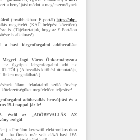
k ezt a benyújtási módot a magánszemélynek
álról
(továbbiakban: E-portál)
https://ohp-
lás megtételét (KAÜ belépést követően)
tésre is. (Tájékoztatjuk, hogy az E-Portálon
sítésre is alkalmas!)
l a havi idegenforgalmi adóbevallást
 Megyei Jogú Város Önkormányzata
=> ügytípus Idegenforgalmi adó =>
) (A bevallás kitöltési útmutatója,
linken megtalálható.)
tésének állami feladatairól szóló törvény
 kötelezettségüket megfelelően teljesítse!
genforgalmi adóbevallás benyújtási és a
us 15-i nappal jár le!
 2025. évtől az „ADÓBEVALLÁS AZ
ny szolgál.
en) a Portálon keresztül elektronikus úton
ásból - ha Önnek már volt előző havi IFA
 adatokat aktualizálni kell!