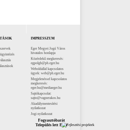
TÁSOK
IMPRESSZUM
 szervek
Eger Megyei Jogú Város
hivatalos honlapja
 ügyintézés
Közérdekű megkeresés:
választás
egpolgh@ph.eger.hu
lasztások
Weboldallal kapcsolatos
ügyek: web@ph.eger.hu
Megjelenéssel kapcsolatos
megkeresés:
eger.hu@mediaeger.hu
Sajtókapcsolat:
sajto@vagnerakos.hu
Akadálymentesítési
nyilatkozat
Jogi nyilatkozat
Fogyasztóbarát
Település lett Eger