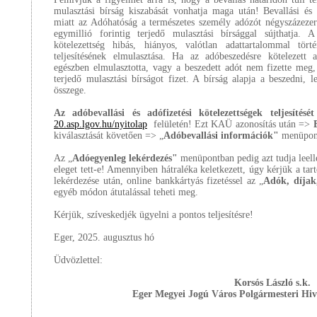
mulasztási bírság kiszabását vonhatja maga után! Bevallási és
miatt az Adóhatóság a természetes személy adózót négyszázezer
egymillió forintig terjedő mulasztási bírsággal sújthatja.
kötelezettség hibás, hiányos, valótlan adattartalommal törté
teljesítésének elmulasztása. Ha az adóbeszedésre kötelezett 
egészben elmulasztotta, vagy a beszedett adót nem fizette meg,
terjedő mulasztási bírságot fizet. A bírság alapja a beszedni, l
összege.
Az adóbevallási és adófizetési kötelezettségek teljesítését 
20.asp.lgov.hu/nyitolap
felületén! Ezt KAÜ azonosítás után =>
kiválasztását követően => „
Adóbevallási információk"
menüpont
Az „
Adóegyenleg lekérdezés"
menüpontban pedig azt tudja leelle
eleget tett-e! Amennyiben hátraléka keletkezett, úgy kérjük a tar
lekérdezése után, online bankkártyás fizetéssel az „
Adók, díjak,
egyéb módon átutalással teheti meg.
Kérjük, szíveskedjék ügyelni a pontos teljesítésre!
Eger, 2025. augusztus hó
Üdvözlettel:
Korsós László s.k.
Eger Megyei Jogú Város Polgármesteri Hiv