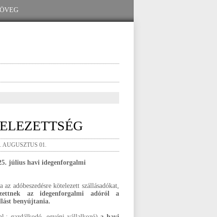
ELEZETTSÉG
. AUGUSZTUS 01.
25. július havi idegenforgalmi
az adóbeszedésre kötelezett szállásadókat,
ezettnek az idegenforgalmi adóról a
lást benyújtania.
l.: gazdálkodó, egyéni vállalkozó)
a havi