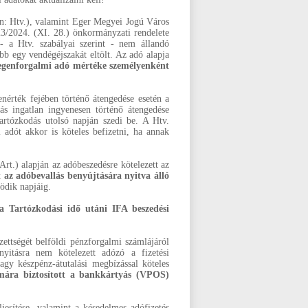
an: Htv.), valamint Eger Megyei Jogú Város
3/2024. (XI. 28.) önkormányzati rendelete
 - a Htv. szabályai szerint - nem állandó
bb egy vendégéjszakát eltölt. Az adó alapja
degenforgalmi adó mértéke személyenként
enérték fejében történő átengedése esetén a
más ingatlan ingyenesen történő átengedése
-tartózkodás utolsó napján szedi be. A Htv.
 adót akkor is köteles befizetni, ha annak
rt.) alapján az adóbeszedésre kötelezett az
 az adóbevallás benyújtására nyitva álló
ödik napjáig.
 Tartózkodási idő utáni IFA beszedési
zettségét belföldi pénzforgalmi számlájáról
anyitásra nem kötelezett adózó a fizetési
 vagy készpénz-átutalási megbízással köteles
mára biztosított a bankkártyás (VPOS)
ljesítése, valamint a késedelmes adófizetés