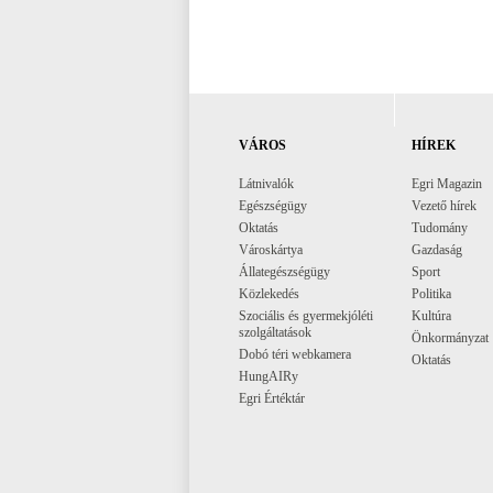
VÁROS
HÍREK
Látnivalók
Egri Magazin
Egészségügy
Vezető hírek
Oktatás
Tudomány
Városkártya
Gazdaság
Állategészségügy
Sport
Közlekedés
Politika
Szociális és gyermekjóléti
Kultúra
szolgáltatások
Önkormányzat
Dobó téri webkamera
Oktatás
HungAIRy
Egri Értéktár