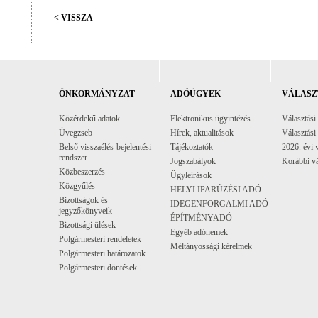
< VISSZA
ÖNKORMÁNYZAT
ADÓÜGYEK
VÁLASZ
Közérdekű adatok
Elektronikus ügyintézés
Választási
Üvegzseb
Hírek, aktualitások
Választási
Belső visszaélés-bejelentési
Tájékoztatók
2026. évi 
rendszer
Jogszabályok
Korábbi vá
Közbeszerzés
Ügyleírások
Közgyűlés
HELYI IPARŰZÉSI ADÓ
Bizottságok és
IDEGENFORGALMI ADÓ
jegyzőkönyveik
ÉPÍTMÉNYADÓ
Bizottsági ülések
Egyéb adónemek
Polgármesteri rendeletek
Méltányossági kérelmek
Polgármesteri határozatok
Polgármesteri döntések