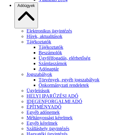
Adóügyek
Elektronikus ügyintézés
Hírek, aktualitások
Tájékoztatók
Tájékoztatók
Beszámolók
Ügyfélfogadás, elérhetőség
Számlaszámok
Adónaptár
Jogszabályok
Törvények, egyéb jogszabályok
Önkormányzati rendeletek
Ügyleírások
HELYI IPARŰZÉSI ADÓ
IDEGENFORGALMI ADÓ
ÉPÍTMÉNYADÓ
Egyéb adónemek
Méltányossági kérelmek
Egyéb kérelmek
Szálláshely ügyintézés
Hagyatéki ügyintézés