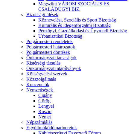
Megszűnt VÁROSI SZOCIÁLIS ÉS
CSALÁDÜGYI BIZ.
Bizottsági ülések
Köznevelési, Szociális és Sport Bizottság
Kulturális és Idegenforgalmi Bizottság
Pénzügyi, Gazdálkodási és Ügyrendi Bizottság
Urbanisztikai Bizottság
Polgármesteri rendeletek
Polgármesteri határozatok
Polgármesteri döntések
Önkormányzati társaságok
Kistérségi társulás
Önkormányzati alapítványok
Költségvetési szervek
Közszolgáltatás
Koncepciók
Nemzetiségek
Cigány
Görög
Lengyel
Ruszin
Német
Népszámlálás
Együttműködő partnereink
Kábítószerügyi Egyeztető Fórum