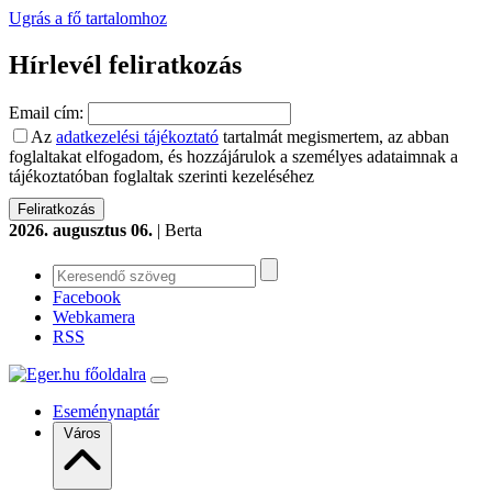
Ugrás a fő tartalomhoz
Hírlevél feliratkozás
Email cím:
Az
adatkezelési tájékoztató
tartalmát megismertem, az abban
foglaltakat elfogadom, és hozzájárulok a személyes adataimnak a
tájékoztatóban foglaltak szerinti kezeléséhez
2026. augusztus 06.
| Berta
Facebook
Webkamera
RSS
Eseménynaptár
Város