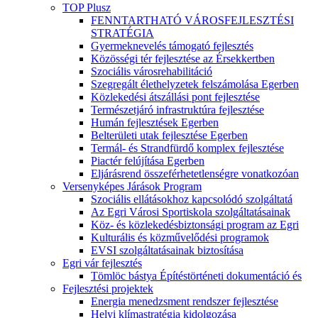
TOP Plusz
FENNTARTHATÓ VÁROSFEJLESZTÉSI
STRATÉGIA
Gyermeknevelés támogató fejlesztés
Közösségi tér fejlesztése az Érsekkertben
Szociális városrehabilitáció
Szegregált élethelyzetek felszámolása Egerben
Közlekedési átszállási pont fejlesztése
Természetjáró infrastruktúra fejlesztése
Humán fejlesztések Egerben
Belterületi utak fejlesztése Egerben
Termál- és Strandfürdő komplex fejlesztése
Piactér felújítása Egerben
Eljárásrend összeférhetetlenségre vonatkozóan
Versenyképes Járások Program
Szociális ellátásokhoz kapcsolódó szolgáltatá
Az Egri Városi Sportiskola szolgáltatásainak
Köz- és közlekedésbiztonsági program az Egri
Kulturális és közművelődési programok
EVSI szolgáltatásainak biztosítása
Egri vár fejlesztés
Tömlöc bástya Építéstörténeti dokumentáció és
Fejlesztési projektek
Energia menedzsment rendszer fejlesztése
Helyi klímastratégia kidolgozása