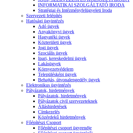
INFORMATIKAI SZOLGÁLTATÓ IRODA
Stratégiai és Intézményfelügyeleti Iroda
Szervezeti felépítés
Hatósági ügyintézés
Adó ügyek
Anyakönyvi ügyek
Hagyatéki ügyek
Közterületi ügyek
Jogi ügyek
Szociális ügyek
Ipari, kereskedelmi ügyek
Lakásügyek
Környezetvédelem
Településképi ügyek
Behajtás, útvonalengedély ügyek
Elektronikus ügyintézés
Pályázatok, hirdetmények
Pályázatok, hirdetmények
Pályázatok civil szervezeteknek
Álláshirdetések
Címkezelés
Közérdekű hirdetmények
Főépítészi Csoport
Főépítészi csoport ügyrendje