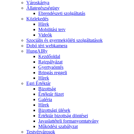
Városkártya
Állategészségügy
Ebrendészeti szolgáltatás
Közlekedés
Hírek
Mobilitási terv
Videók
Szociális és gyermekjóléti szolgáltatások
Dobó téri webkamera
HungAIRy
Kezdőoldal
Rajzpályázat
Gyertyaöntés
Bringás reggeli
Hírek
Egri Értéktár
Bizottság
Értéktár füzet
Galéria
Hírek
Bizottsági ülések
Értéktár bizottság döntései
Javaslattételi formanyomtatvány
Működési szabályzat
Testvérvárosok