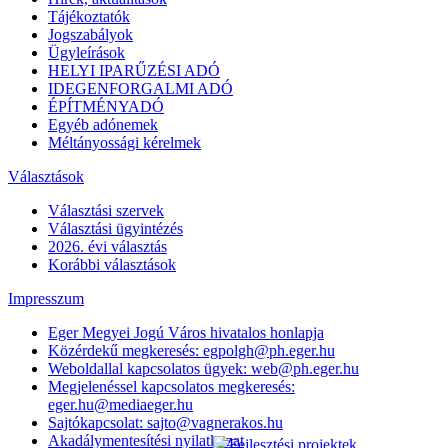
Tájékoztatók
Jogszabályok
Ügyleírások
HELYI IPARŰZÉSI ADÓ
IDEGENFORGALMI ADÓ
ÉPÍTMÉNYADÓ
Egyéb adónemek
Méltányossági kérelmek
Választások
Választási szervek
Választási ügyintézés
2026. évi választás
Korábbi választások
Impresszum
Eger Megyei Jogú Város hivatalos honlapja
Közérdekű megkeresés: egpolgh@ph.eger.hu
Weboldallal kapcsolatos ügyek: web@ph.eger.hu
Megjelenéssel kapcsolatos megkeresés:
eger.hu@mediaeger.hu
Sajtókapcsolat: sajto@vagnerakos.hu
Akadálymentesítési nyilatkozat