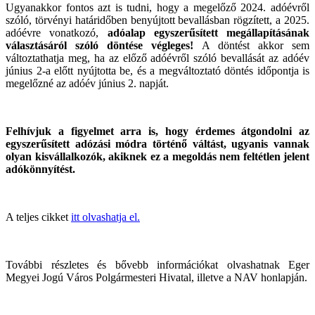
Ugyanakkor fontos azt is tudni, hogy a megelőző 2024. adóévről
szóló, törvényi határidőben benyújtott bevallásban rögzített, a 2025.
adóévre vonatkozó,
adóalap egyszerűsített megállapításának
választásáról szóló döntése végleges!
A döntést akkor sem
változtathatja meg, ha az előző adóévről szóló bevallását az adóév
június 2-a előtt nyújtotta be, és a megváltoztató döntés időpontja is
megelőzné az adóév június 2. napját.
Felhívjuk a figyelmet arra is, hogy érdemes átgondolni az
egyszerűsített adózási módra történő váltást, ugyanis vannak
olyan kisvállalkozók, akiknek ez a megoldás nem feltétlen jelent
adókönnyítést.
A teljes cikket
itt olvashatja el.
További részletes és bővebb információkat olvashatnak Eger
Megyei Jogú Város Polgármesteri Hivatal, illetve a NAV honlapján.