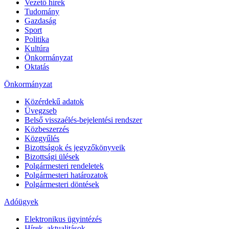
Vezető hírek
Tudomány
Gazdaság
Sport
Politika
Kultúra
Önkormányzat
Oktatás
Önkormányzat
Közérdekű adatok
Üvegzseb
Belső visszaélés-bejelentési rendszer
Közbeszerzés
Közgyűlés
Bizottságok és jegyzőkönyveik
Bizottsági ülések
Polgármesteri rendeletek
Polgármesteri határozatok
Polgármesteri döntések
Adóügyek
Elektronikus ügyintézés
Hírek, aktualitások