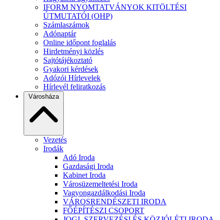
IFORM NYOMTATVÁNYOK KITÖLTÉSI
ÚTMUTATÓI (OHP)
Számlaszámok
Adónaptár
Online időpont foglalás
Hirdetményi közlés
Sajtótájékoztató
Gyakori kérdések
Adózói Hírlevelek
Hírlevél feliratkozás
Városháza
Vezetés
Irodák
Adó Iroda
Gazdasági Iroda
Kabinet Iroda
Városüzemeltetési Iroda
Vagyongazdálkodási Iroda
VÁROSRENDÉSZETI IRODA
FŐÉPÍTÉSZI CSOPORT
JOGI, SZERVEZÉSI ÉS KÖZJÓLÉTI IRODA