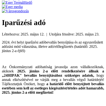
Iparűzési adó
Létrehozva: 2025. május 12. | Utoljára frissítve: 2025. május 23.
2024. évi helyi iparűzési adóbevallás benyújtása és az egyszerűsített
adózási mód választása, illetve adó/előlegfizetés (határidő: 2025.
június 2-a éjfél)
Az Önkormányzati adóhatóság javasolja azon vállalkozóknak,
akiknek
2025. június 2-a előtt rendelkezésére állnak a
„24HIPAK" bevallás benyújtásához szükséges adatok,
hogy
annak elkészítésével ne várják meg a bevallás végső határidejét!
Tájékoztatjuk Önöket, hogy
a határidő előtt benyújtott bevallás
esetében sem kell az esetleges kiegészítést/tételes adót hamarabb,
2025. június 2-a előtt megfizetni!