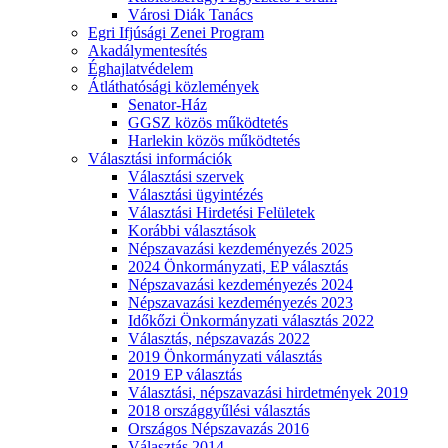
Városi Diák Tanács
Egri Ifjúsági Zenei Program
Akadálymentesítés
Éghajlatvédelem
Átláthatósági közlemények
Senator-Ház
GGSZ közös működtetés
Harlekin közös működtetés
Választási információk
Választási szervek
Választási ügyintézés
Választási Hirdetési Felületek
Korábbi választások
Népszavazási kezdeményezés 2025
2024 Önkormányzati, EP választás
Népszavazási kezdeményezés 2024
Népszavazási kezdeményezés 2023
Időkőzi Önkormányzati választás 2022
Választás, népszavazás 2022
2019 Önkormányzati választás
2019 EP választás
Választási, népszavazási hirdetmények 2019
2018 országgyűlési választás
Országos Népszavazás 2016
Választás 2014