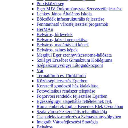
Praxisközösség
Eger MJV Önkormányzata Szervezetfejlesztése
Lenkey János Általános Iskola
Bölcsődék infrastrukturális fejlesztése
Fenntartható városfejlesztési programok
HerMAn
Belváros, hírlevelek
Belváros, közeli perspektíva
Belváros, madártávlati képek
Belváros, színes képek
Megújul Eger szennyvízcsatorna-hálózata
Szilágyi Erzsébet Gimnázium Kollégiuma
Szépasszonyvölgyi Látogatóközpont
Vár
Termálfürdő és Törökfürdő
Közösségi tervezés Egerben
Korszerű gondozói ház kialakítása
Fotovoltaikus rendszer telepítése
Fogorvosi rendelők fejlesztése Egerben
Egészségügyi alapellátás feltételeinek fejl.
Roma emberek fogl. a Benedek Elek Óvodában
Szala városrész szociális rehabilitációja
Csapadékvíz-rendezés a Szépasszonyvölgyben
Integrált Városfejlesztési Stratégia
Belváros