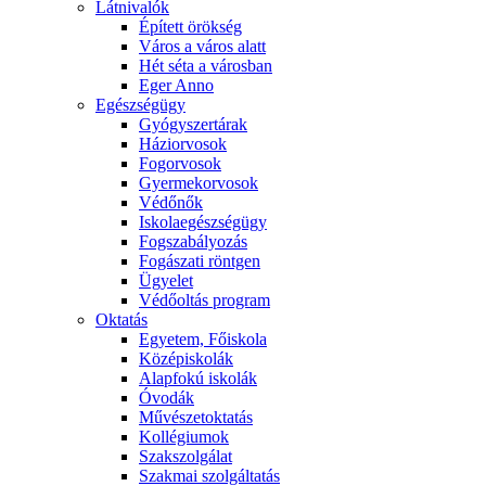
Látnivalók
Épített örökség
Város a város alatt
Hét séta a városban
Eger Anno
Egészségügy
Gyógyszertárak
Háziorvosok
Fogorvosok
Gyermekorvosok
Védőnők
Iskolaegészségügy
Fogszabályozás
Fogászati röntgen
Ügyelet
Védőoltás program
Oktatás
Egyetem, Főiskola
Középiskolák
Alapfokú iskolák
Óvodák
Művészetoktatás
Kollégiumok
Szakszolgálat
Szakmai szolgáltatás