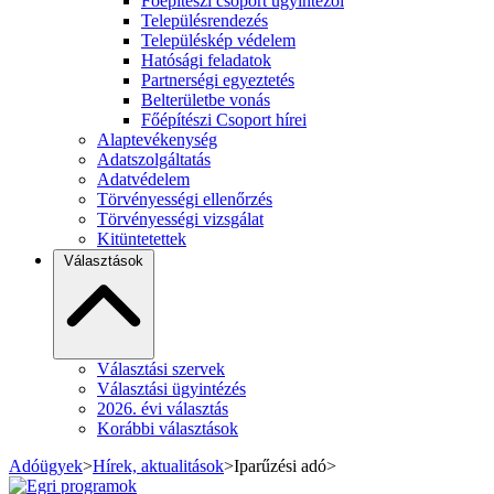
Főépítészi csoport ügyintézői
Településrendezés
Településkép védelem
Hatósági feladatok
Partnerségi egyeztetés
Belterületbe vonás
Főépítészi Csoport hírei
Alaptevékenység
Adatszolgáltatás
Adatvédelem
Törvényességi ellenőrzés
Törvényességi vizsgálat
Kitüntetettek
Választások
Választási szervek
Választási ügyintézés
2026. évi választás
Korábbi választások
Adóügyek
>
Hírek, aktualitások
>
Iparűzési adó
>