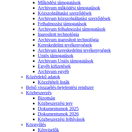
Működési támogatások
Archivum működési támogatások
Közszolgáltatási szerződések
Archivum közszolgáltatási szerződések
Felhalmozási támogatások
Archivum felhalmozási támogatások
Iparosított technológia
Archivum iparosított technológia
Kereskedelmi tevékenységek
Archivum kereskedelmi tevékenységek
Uniós támogatások
Archivum Uniós támogatások
Egyéb kifizetések
Archivum egyéb
Közérdekű adatok
Közzétételi listák
Belső visszaélés-bejelentési rendszer
Közbeszerzés
Bizottság
Közbeszerzési terv
Dokumentumok 2025
Dokumentumok 2026
Közbeszerzési felhívások
Közgyűlés
Képviselők