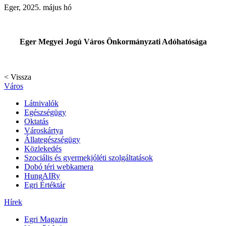
Eger, 2025. május hó
Eger Megyei Jogú Város Önkormányzati Adóhatósága
< Vissza
Város
Látnivalók
Egészségügy
Oktatás
Városkártya
Állategészségügy
Közlekedés
Szociális és gyermekjóléti szolgáltatások
Dobó téri webkamera
HungAIRy
Egri Értéktár
Hírek
Egri Magazin