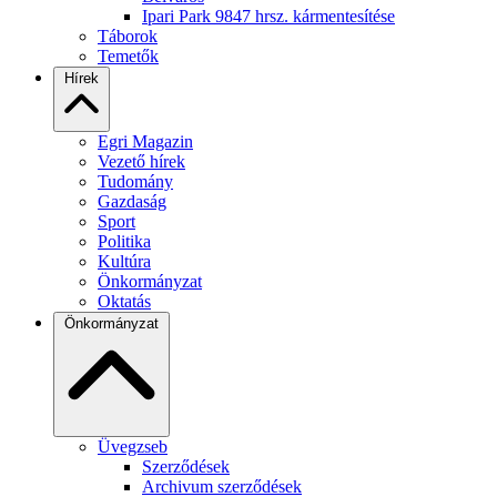
Ipari Park 9847 hrsz. kármentesítése
Táborok
Temetők
Hírek
Egri Magazin
Vezető hírek
Tudomány
Gazdaság
Sport
Politika
Kultúra
Önkormányzat
Oktatás
Önkormányzat
Üvegzseb
Szerződések
Archivum szerződések