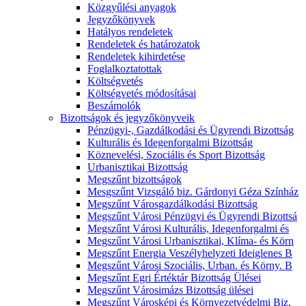
Közgyűlési anyagok
Jegyzőkönyvek
Hatályos rendeletek
Rendeletek és határozatok
Rendeletek kihirdetése
Foglalkoztatottak
Költségvetés
Költségvetés módosításai
Beszámolók
Bizottságok és jegyzőkönyveik
Pénzügyi-, Gazdálkodási és Ügyrendi Bizottság
Kulturális és Idegenforgalmi Bizottság
Köznevelési, Szociális és Sport Bizottság
Urbanisztikai Bizottság
Megszűnt bizottságok
Mesgszűnt Vizsgáló biz. Gárdonyi Géza Színház
Megszűnt Városgazdálkodási Bizottság
Megszűnt Városi Pénzügyi és Ügyrendi Bizottsá
Megszűnt Városi Kulturális, Idegenforgalmi és
Megszűnt Városi Urbanisztikai, Klíma- és Körn
Megszűnt Energia Veszélyhelyzeti Ideiglenes B
Megszűnt Városi Szociális, Urban. és Körny. B
Megszűnt Egri Értéktár Bizottság Ülései
Megszűnt Városimázs Bizottság ülései
Megszűnt Városképi és Környezetvédelmi Biz.