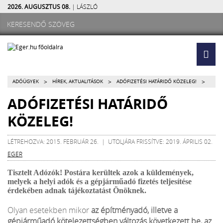
2026. AUGUSZTUS 08.
| LÁSZLÓ
>
>
>
ADÓÜGYEK
HÍREK, AKTUALITÁSOK
ADÓFIZETÉSI HATÁRIDŐ KÖZELEG!
ADÓFIZETÉSI HATÁRIDŐ
KÖZELEG!
LÉTREHOZVA: 2015. FEBRUÁR 26. | UTOLJÁRA FRISSÍTVE: 2019. ÁPRILIS 02.
EGER
Tisztelt Adózók! Postára kerültek azok a küldemények,
melyek a helyi adók és a gépjárműadó fizetés teljesítése
érdekében adnak tájékoztatást Önöknek.
Olyan esetekben mikor
az építményadó, illetve a
gépjárműadó kötelezettségben változás következett be, az