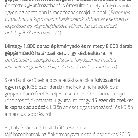
érintettek „Határozatban" is értesültek
, mely a folyószámla-
egyenleg adataiban is meg fognak majd jelenni. (
Érdemes
tudni, hogy a kipostázott határozatok abban az esetben is
jogerőssé és végrehajthatóvá válnak, ha azt az adózó
önhibájából nem veszi át.
)
Mintegy 1.800 darab építményadó és mintegy 8.000 darab
gépjárműadó határozat került így kézbesítésre.
(
A
befizetésére szolgáló csekkek a folyószámla mellett
lesznek megtalálhatóak, ezt a határozat tartalmazza.
)
Szerdától kerültek a postaládákba azok a
folyószámla
egyenlegek (35 ezer darab)
, melyek a helyi adók és a
gépjárműadó fizetés teljesítése érdekében adnak majd
részletes tájékoztatást. Egyúttal mintegy
45 ezer db csekket
is kapnak az adózók
, külön az esetleges tartozásról és külön
a márciusi adórészről.
A „Folyószámla-értesítőből" részletesen
tájékozódhatnak az önkormányzatunk felé esedékes 2015.