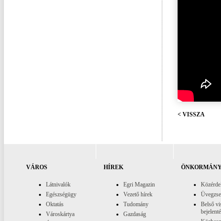
< VISSZA
VÁROS
HÍREK
ÖNKORMÁNY
Látnivalók
Egri Magazin
Közérde
Egészségügy
Vezető hírek
Üvegzs
Oktatás
Tudomány
Belső vi
bejelent
Városkártya
Gazdaság