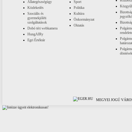
Közbesz
Állategészségügy
Sport
Közgyűl
Közlekedés
Politika
Bizottsá
Szociális és
Kultúra
jegyzők
gyermekjóléti
Önkormányzat
szolgáltatások
Bizottsá
Oktatás
Dobó téri webkamera
Polgárme
rendelet
HungAIRy
Polgárme
Egri Értéktár
határoza
Polgárme
döntése
MEGYEI JOGÚ VÁROS