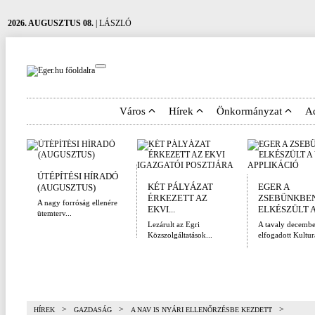
2026. AUGUSZTUS 08.
| LÁSZLÓ
Város
Hírek
Önkormányzat
A
ÚTÉPÍTÉSI HÍRADÓ
KÉT PÁLYÁZAT
EGER A
(AUGUSZTUS)
ÉRKEZETT AZ
ZSEBÜNKBEN
A nagy forróság ellenére
EKVI...
ELKÉSZÜLT A.
ütemterv...
Lezárult az Egri
A tavaly decemb
Közszolgáltatások...
elfogadott Kulturá
>
>
>
HÍREK
GAZDASÁG
A NAV IS NYÁRI ELLENŐRZÉSBE KEZDETT