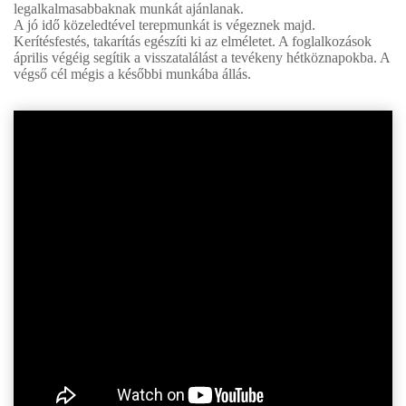
legalkalmasabbaknak munkát ajánlanak.
A jó idő közeledtével terepmunkát is végeznek majd.
Kerítésfestés, takarítás egészíti ki az elméletet. A foglalkozások
április végéig segítik a visszatalálást a tevékeny hétköznapokba. A
végső cél mégis a későbbi munkába állás.