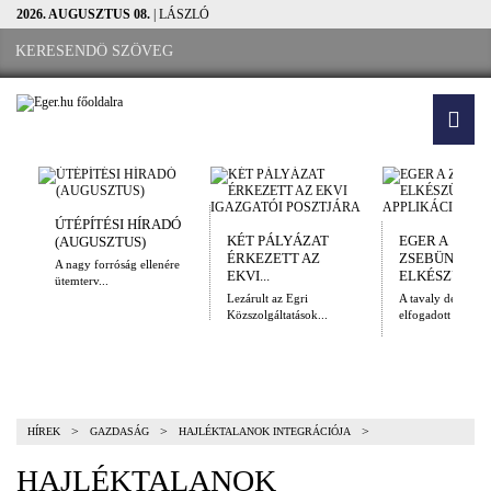
2026. AUGUSZTUS 08.
| LÁSZLÓ
ÚTÉPÍTÉSI HÍRADÓ
KÉT PÁLYÁZAT
EGER A
(AUGUSZTUS)
ÉRKEZETT AZ
ZSEBÜNKBEN
A nagy forróság ellenére
EKVI...
ELKÉSZÜLT A.
ütemterv...
Lezárult az Egri
A tavaly decembe
Közszolgáltatások...
elfogadott Kulturál
>
>
>
HÍREK
GAZDASÁG
HAJLÉKTALANOK INTEGRÁCIÓJA
HAJLÉKTALANOK