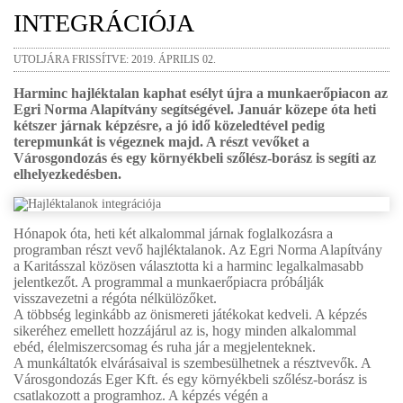
INTEGRÁCIÓJA
UTOLJÁRA FRISSÍTVE: 2019. ÁPRILIS 02.
Harminc hajléktalan kaphat esélyt újra a munkaerőpiacon az
Egri Norma Alapítvány segítségével. Január közepe óta heti
kétszer járnak képzésre, a jó idő közeledtével pedig
terepmunkát is végeznek majd. A részt vevőket a
Városgondozás és egy környékbeli szőlész-borász is segíti az
elhelyezkedésben.
Hónapok óta, heti két alkalommal járnak foglalkozásra a
programban részt vevő hajléktalanok. Az Egri Norma Alapítvány
a Karitásszal közösen választotta ki a harminc legalkalmasabb
jelentkezőt. A programmal a munkaerőpiacra próbálják
visszavezetni a régóta nélkülözőket.
A többség leginkább az önismereti játékokat kedveli. A képzés
sikeréhez emellett hozzájárul az is, hogy minden alkalommal
ebéd, élelmiszercsomag és ruha jár a megjelenteknek.
A munkáltatók elvárásaival is szembesülhetnek a résztvevők. A
Városgondozás Eger Kft. és egy környékbeli szőlész-borász is
csatlakozott a programhoz. A képzés végén a