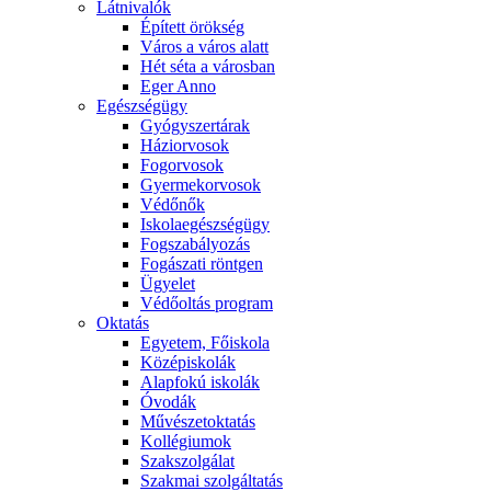
Látnivalók
Épített örökség
Város a város alatt
Hét séta a városban
Eger Anno
Egészségügy
Gyógyszertárak
Háziorvosok
Fogorvosok
Gyermekorvosok
Védőnők
Iskolaegészségügy
Fogszabályozás
Fogászati röntgen
Ügyelet
Védőoltás program
Oktatás
Egyetem, Főiskola
Középiskolák
Alapfokú iskolák
Óvodák
Művészetoktatás
Kollégiumok
Szakszolgálat
Szakmai szolgáltatás