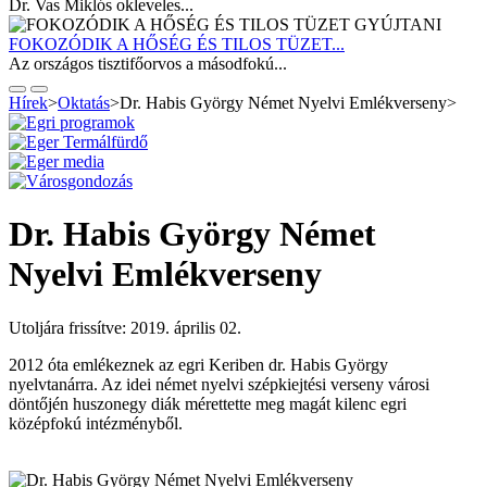
Dr. Vas Miklós okleveles...
FOKOZÓDIK A HŐSÉG ÉS TILOS TÜZET...
Az országos tisztifőorvos a másodfokú...
Hírek
>
Oktatás
>
Dr. Habis György Német Nyelvi Emlékverseny
>
Dr. Habis György Német
Nyelvi Emlékverseny
Utoljára frissítve: 2019. április 02.
2012 óta emlékeznek az egri Keriben dr. Habis György
nyelvtanárra. Az idei német nyelvi szépkiejtési verseny városi
döntőjén huszonegy diák mérettette meg magát kilenc egri
középfokú intézményből.