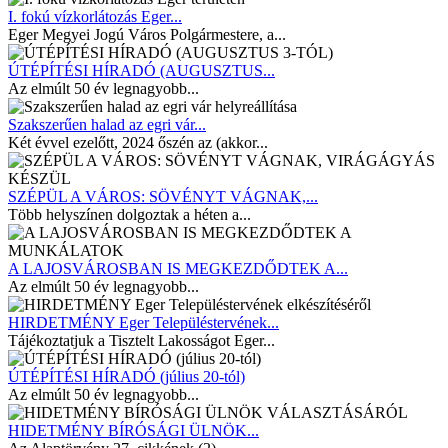
I. fokú vízkorlátozás Eger...
Eger Megyei Jogú Város Polgármestere, a...
ÚTÉPÍTÉSI HÍRADÓ (AUGUSZTUS...
Az elmúlt 50 év legnagyobb...
Szakszerűen halad az egri vár...
Két évvel ezelőtt, 2024 őszén az (akkor...
SZÉPÜL A VÁROS: SÖVÉNYT VÁGNAK,...
Több helyszínen dolgoztak a héten a...
A LAJOSVÁROSBAN IS MEGKEZDŐDTEK A...
Az elmúlt 50 év legnagyobb...
HIRDETMÉNY Eger Településtervének...
Tájékoztatjuk a Tisztelt Lakosságot Eger...
ÚTÉPÍTÉSI HÍRADÓ (július 20-tól)
Az elmúlt 50 év legnagyobb...
HIDETMÉNY BÍRÓSÁGI ÜLNÖK...