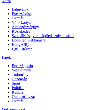
Város
Látnivalók
Egészségügy
Oktatás
Városkártya
Állategészségügy
Közlekedés
Szociális és gyermekjóléti szolgáltatások
Dobó téri webkamera
HungAIRy
Egri Értéktár
Hírek
Egri Magazin
Vezető hírek
Tudomány
Gazdaság
Sport
Politika
Kultúra
Önkormányzat
Oktatás
Önkormányzat