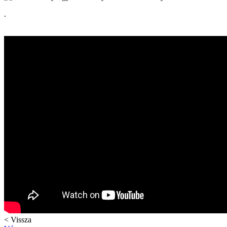
.
< Vissza