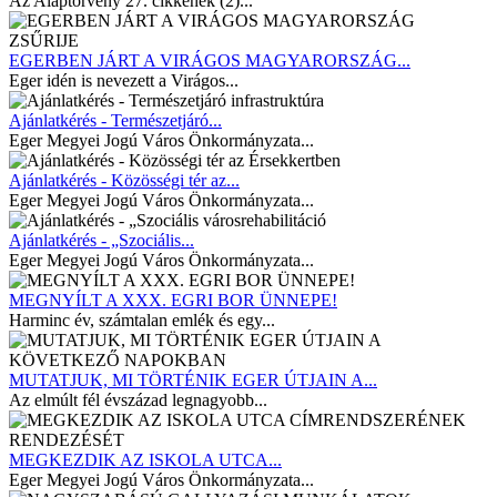
Az Alaptörvény 27. cikkének (2)...
EGERBEN JÁRT A VIRÁGOS MAGYARORSZÁG...
Eger idén is nevezett a Virágos...
Ajánlatkérés - Természetjáró...
Eger Megyei Jogú Város Önkormányzata...
Ajánlatkérés - Közösségi tér az...
Eger Megyei Jogú Város Önkormányzata...
Ajánlatkérés - „Szociális...
Eger Megyei Jogú Város Önkormányzata...
MEGNYÍLT A XXX. EGRI BOR ÜNNEPE!
Harminc év, számtalan emlék és egy...
MUTATJUK, MI TÖRTÉNIK EGER ÚTJAIN A...
Az elmúlt fél évszázad legnagyobb...
MEGKEZDIK AZ ISKOLA UTCA...
Eger Megyei Jogú Város Önkormányzata...