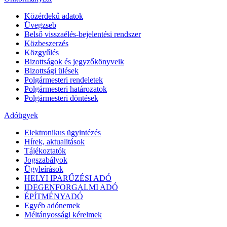
Közérdekű adatok
Üvegzseb
Belső visszaélés-bejelentési rendszer
Közbeszerzés
Közgyűlés
Bizottságok és jegyzőkönyveik
Bizottsági ülések
Polgármesteri rendeletek
Polgármesteri határozatok
Polgármesteri döntések
Adóügyek
Elektronikus ügyintézés
Hírek, aktualitások
Tájékoztatók
Jogszabályok
Ügyleírások
HELYI IPARŰZÉSI ADÓ
IDEGENFORGALMI ADÓ
ÉPÍTMÉNYADÓ
Egyéb adónemek
Méltányossági kérelmek