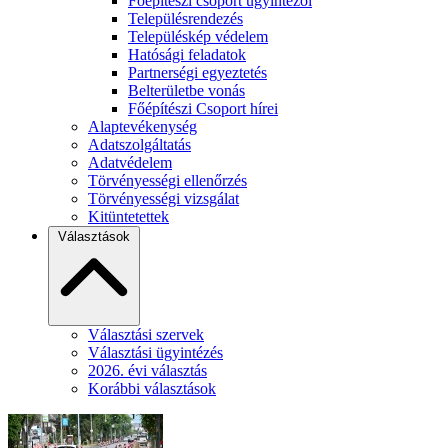
Főépítészi csoport ügyintézői
Településrendezés
Településkép védelem
Hatósági feladatok
Partnerségi egyeztetés
Belterületbe vonás
Főépítészi Csoport hírei
Alaptevékenység
Adatszolgáltatás
Adatvédelem
Törvényességi ellenőrzés
Törvényességi vizsgálat
Kitüntetettek
Választások
Választási szervek
Választási ügyintézés
2026. évi választás
Korábbi választások