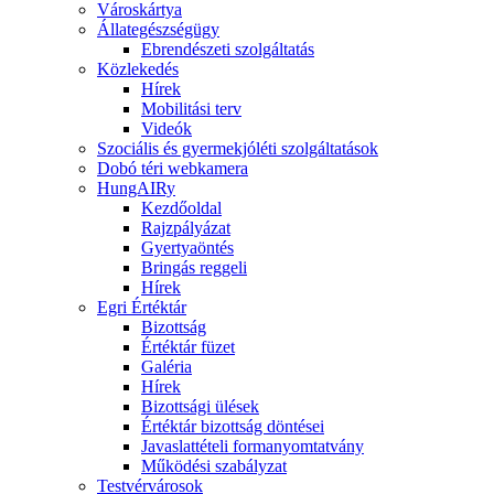
Városkártya
Állategészségügy
Ebrendészeti szolgáltatás
Közlekedés
Hírek
Mobilitási terv
Videók
Szociális és gyermekjóléti szolgáltatások
Dobó téri webkamera
HungAIRy
Kezdőoldal
Rajzpályázat
Gyertyaöntés
Bringás reggeli
Hírek
Egri Értéktár
Bizottság
Értéktár füzet
Galéria
Hírek
Bizottsági ülések
Értéktár bizottság döntései
Javaslattételi formanyomtatvány
Működési szabályzat
Testvérvárosok