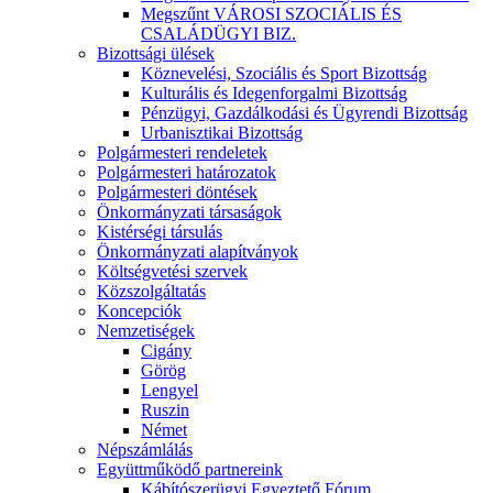
Megszűnt VÁROSI SZOCIÁLIS ÉS
CSALÁDÜGYI BIZ.
Bizottsági ülések
Köznevelési, Szociális és Sport Bizottság
Kulturális és Idegenforgalmi Bizottság
Pénzügyi, Gazdálkodási és Ügyrendi Bizottság
Urbanisztikai Bizottság
Polgármesteri rendeletek
Polgármesteri határozatok
Polgármesteri döntések
Önkormányzati társaságok
Kistérségi társulás
Önkormányzati alapítványok
Költségvetési szervek
Közszolgáltatás
Koncepciók
Nemzetiségek
Cigány
Görög
Lengyel
Ruszin
Német
Népszámlálás
Együttműködő partnereink
Kábítószerügyi Egyeztető Fórum