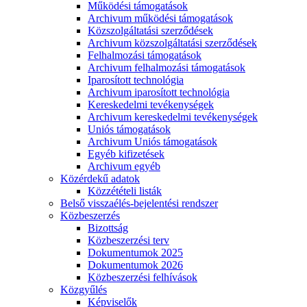
Működési támogatások
Archivum működési támogatások
Közszolgáltatási szerződések
Archivum közszolgáltatási szerződések
Felhalmozási támogatások
Archivum felhalmozási támogatások
Iparosított technológia
Archivum iparosított technológia
Kereskedelmi tevékenységek
Archivum kereskedelmi tevékenységek
Uniós támogatások
Archivum Uniós támogatások
Egyéb kifizetések
Archivum egyéb
Közérdekű adatok
Közzétételi listák
Belső visszaélés-bejelentési rendszer
Közbeszerzés
Bizottság
Közbeszerzési terv
Dokumentumok 2025
Dokumentumok 2026
Közbeszerzési felhívások
Közgyűlés
Képviselők