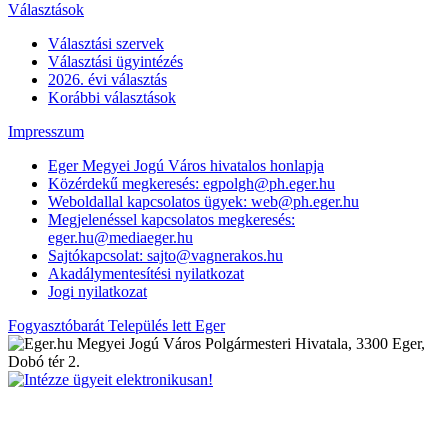
Választások
Választási szervek
Választási ügyintézés
2026. évi választás
Korábbi választások
Impresszum
Eger Megyei Jogú Város hivatalos honlapja
Közérdekű megkeresés: egpolgh@ph.eger.hu
Weboldallal kapcsolatos ügyek: web@ph.eger.hu
Megjelenéssel kapcsolatos megkeresés:
eger.hu@mediaeger.hu
Sajtókapcsolat: sajto@vagnerakos.hu
Akadálymentesítési nyilatkozat
Jogi nyilatkozat
Fogyasztóbarát Település lett Eger
Megyei Jogú Város Polgármesteri Hivatala, 3300 Eger,
Dobó tér 2.