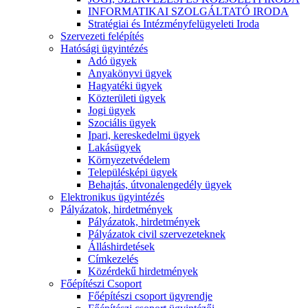
INFORMATIKAI SZOLGÁLTATÓ IRODA
Stratégiai és Intézményfelügyeleti Iroda
Szervezeti felépítés
Hatósági ügyintézés
Adó ügyek
Anyakönyvi ügyek
Hagyatéki ügyek
Közterületi ügyek
Jogi ügyek
Szociális ügyek
Ipari, kereskedelmi ügyek
Lakásügyek
Környezetvédelem
Településképi ügyek
Behajtás, útvonalengedély ügyek
Elektronikus ügyintézés
Pályázatok, hirdetmények
Pályázatok, hirdetmények
Pályázatok civil szervezeteknek
Álláshirdetések
Címkezelés
Közérdekű hirdetmények
Főépítészi Csoport
Főépítészi csoport ügyrendje