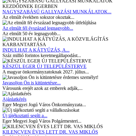
NAGYSZABÁSÚ GALLYAZÁSI MUNKÁLATOK...
Az elmúlt években sokszor okoztak...
Az elmúlt fél évszázad legnagyobb...
Az elmúlt 50 év legnagyobb...
INDULHAT A KÁTYÚZÁS, A...
Száz millió forintos keretmegállapodást...
KÉSZÜL EGER ÚJ TELEPÜLÉSTERVE
A magyar önkormányzatoknak 2027. július...
Javasoljon Ön is kitüntetésre...
Városunk erejét azok az emberek adják,...
Ajánlatkérés
Eger Megyei Jogú Város Önkormányzata...
Új tájékoztató segíti a...
Eger Megyei Jogú Város Polgármesteri...
KILENCVEN ÉVES LETT DR. VAS MIKLÓS