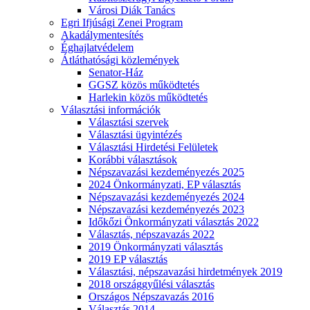
Városi Diák Tanács
Egri Ifjúsági Zenei Program
Akadálymentesítés
Éghajlatvédelem
Átláthatósági közlemények
Senator-Ház
GGSZ közös működtetés
Harlekin közös működtetés
Választási információk
Választási szervek
Választási ügyintézés
Választási Hirdetési Felületek
Korábbi választások
Népszavazási kezdeményezés 2025
2024 Önkormányzati, EP választás
Népszavazási kezdeményezés 2024
Népszavazási kezdeményezés 2023
Időkőzi Önkormányzati választás 2022
Választás, népszavazás 2022
2019 Önkormányzati választás
2019 EP választás
Választási, népszavazási hirdetmények 2019
2018 országgyűlési választás
Országos Népszavazás 2016
Választás 2014