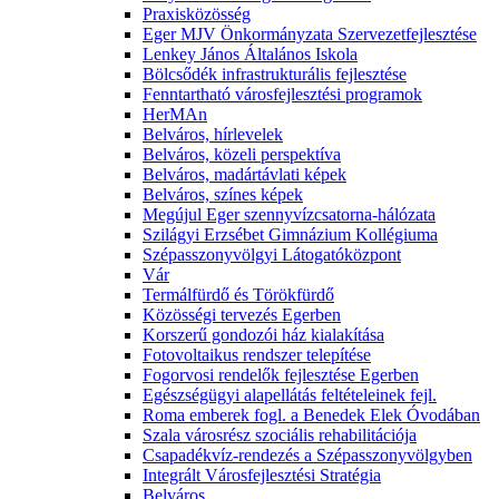
Praxisközösség
Eger MJV Önkormányzata Szervezetfejlesztése
Lenkey János Általános Iskola
Bölcsődék infrastrukturális fejlesztése
Fenntartható városfejlesztési programok
HerMAn
Belváros, hírlevelek
Belváros, közeli perspektíva
Belváros, madártávlati képek
Belváros, színes képek
Megújul Eger szennyvízcsatorna-hálózata
Szilágyi Erzsébet Gimnázium Kollégiuma
Szépasszonyvölgyi Látogatóközpont
Vár
Termálfürdő és Törökfürdő
Közösségi tervezés Egerben
Korszerű gondozói ház kialakítása
Fotovoltaikus rendszer telepítése
Fogorvosi rendelők fejlesztése Egerben
Egészségügyi alapellátás feltételeinek fejl.
Roma emberek fogl. a Benedek Elek Óvodában
Szala városrész szociális rehabilitációja
Csapadékvíz-rendezés a Szépasszonyvölgyben
Integrált Városfejlesztési Stratégia
Belváros