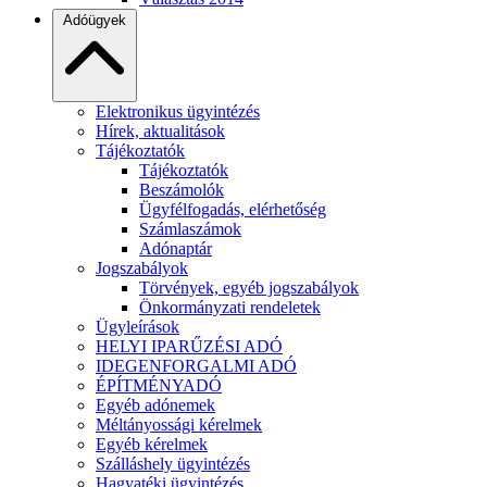
Adóügyek
Elektronikus ügyintézés
Hírek, aktualitások
Tájékoztatók
Tájékoztatók
Beszámolók
Ügyfélfogadás, elérhetőség
Számlaszámok
Adónaptár
Jogszabályok
Törvények, egyéb jogszabályok
Önkormányzati rendeletek
Ügyleírások
HELYI IPARŰZÉSI ADÓ
IDEGENFORGALMI ADÓ
ÉPÍTMÉNYADÓ
Egyéb adónemek
Méltányossági kérelmek
Egyéb kérelmek
Szálláshely ügyintézés
Hagyatéki ügyintézés