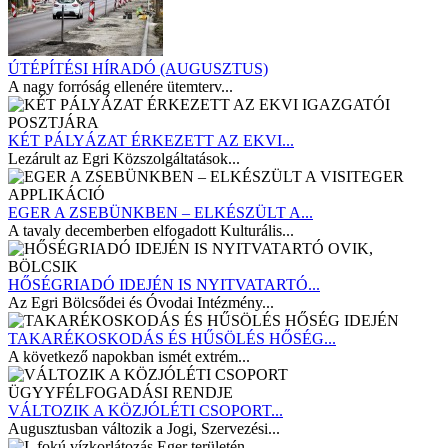
ÚTÉPÍTÉSI HÍRADÓ (AUGUSZTUS)
A nagy forróság ellenére ütemterv...
KÉT PÁLYÁZAT ÉRKEZETT AZ EKVI...
Lezárult az Egri Közszolgáltatások...
EGER A ZSEBÜNKBEN – ELKÉSZÜLT A...
A tavaly decemberben elfogadott Kulturális...
HŐSÉGRIADÓ IDEJÉN IS NYITVATARTÓ...
Az Egri Bölcsődei és Óvodai Intézmény...
TAKARÉKOSKODÁS ÉS HŰSÖLÉS HŐSÉG...
A következő napokban ismét extrém...
VÁLTOZIK A KÖZJÓLÉTI CSOPORT...
Augusztusban változik a Jogi, Szervezési...