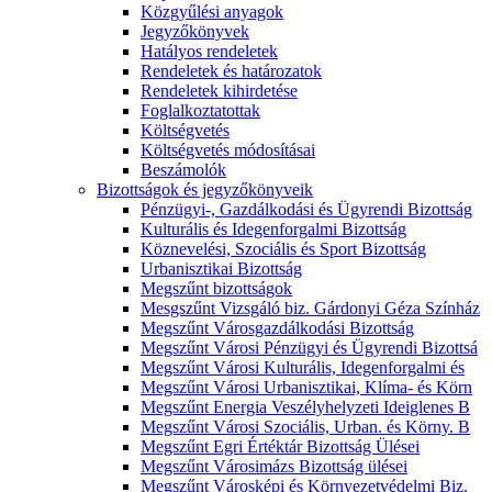
Közgyűlési anyagok
Jegyzőkönyvek
Hatályos rendeletek
Rendeletek és határozatok
Rendeletek kihirdetése
Foglalkoztatottak
Költségvetés
Költségvetés módosításai
Beszámolók
Bizottságok és jegyzőkönyveik
Pénzügyi-, Gazdálkodási és Ügyrendi Bizottság
Kulturális és Idegenforgalmi Bizottság
Köznevelési, Szociális és Sport Bizottság
Urbanisztikai Bizottság
Megszűnt bizottságok
Mesgszűnt Vizsgáló biz. Gárdonyi Géza Színház
Megszűnt Városgazdálkodási Bizottság
Megszűnt Városi Pénzügyi és Ügyrendi Bizottsá
Megszűnt Városi Kulturális, Idegenforgalmi és
Megszűnt Városi Urbanisztikai, Klíma- és Körn
Megszűnt Energia Veszélyhelyzeti Ideiglenes B
Megszűnt Városi Szociális, Urban. és Körny. B
Megszűnt Egri Értéktár Bizottság Ülései
Megszűnt Városimázs Bizottság ülései
Megszűnt Városképi és Környezetvédelmi Biz.