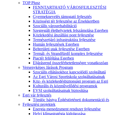
TOP Plusz
FENNTARTHATÓ VÁROSFEJLESZTÉSI
STRATÉGIA
Gyermeknevelés támogató fejlesztés
Közösségi tér fejlesztése az Érsekkertben
Szociális városrehabilitáció
Szegregált élethelyzetek felszámolása Egerben
Közlekedési átszállási pont fejlesztése
Természetjáró infrastruktúra fejlesztése
Humán fejlesztések Egerben
Belterületi utak fejlesztése Egerben
Termál- és Strandfürdő komplex fejlesztése
Piactér felújítása Egerben
Eljárásrend összeférhetetlenségre vonatkozóan
Versenyképes Járások Program
Szociális ellátásokhoz kapcsolódó szolgáltatá
Az Egri Városi Sportiskola szolgáltatásainak
Köz- és közlekedésbiztonsági program az Egri
Kulturális és közművelődési programok
EVSI szolgáltatásainak biztosítása
Egri vár fejlesztés
Tömlöc bástya Építéstörténeti dokumentáció és
Fejlesztési projektek
Energia menedzsment rendszer fejlesztése
Helyi klímastratégia kidolgozása