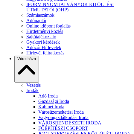
IFORM NYOMTATVÁNYOK KITÖLTÉSI
ÚTMUTATÓI (OHP)
Számlaszámok
Adónaptár
Online időpont foglalás
Hirdetményi közlés
Sajtótájékoztató
Gyakori kérdések
Adózói Hírlevelek
Hírlevél feliratkozás
Városháza
Vezetés
Irodák
Adó Iroda
Gazdasági Iroda
Kabinet Iroda
Városüzemeltetési Iroda
Vagyongazdálkodási Iroda
VÁROSRENDÉSZETI IRODA
FŐÉPÍTÉSZI CSOPORT
JOGI, SZERVEZÉSI ÉS KÖZJÓLÉTI IRODA