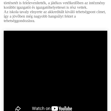
történetét is felelevenítették, a játékos vetélkedőben az intézmény
korábbi igazgatói és igazgatóhelyettesei is rész vettek.
Az iskola tavaly elnyerte az akkreditált kiváló tehetségpont címet,
így a jövőben még nagyobb hangsúlyt fektet a
tehetséggondozásra.