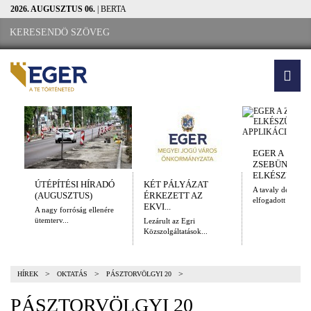
2026. AUGUSZTUS 06.
| BERTA
EGER A
ZSEBÜNKBEN
ELKÉSZÜLT A.
ÚTÉPÍTÉSI HÍRADÓ
KÉT PÁLYÁZAT
A tavaly decembe
(AUGUSZTUS)
ÉRKEZETT AZ
elfogadott Kulturál
EKVI...
A nagy forróság ellenére
ütemterv...
Lezárult az Egri
Közszolgáltatások...
>
>
>
HÍREK
OKTATÁS
PÁSZTORVÖLGYI 20
PÁSZTORVÖLGYI 20