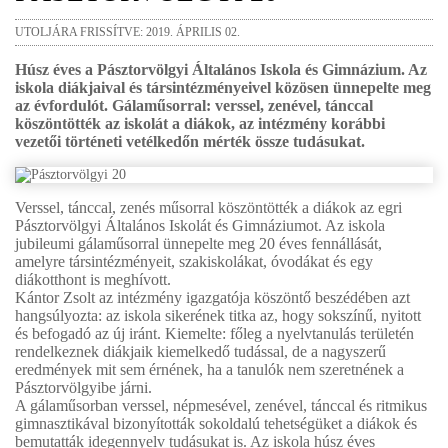
UTOLJÁRA FRISSÍTVE: 2019. ÁPRILIS 02.
Húsz éves a Pásztorvölgyi Általános Iskola és Gimnázium. Az
iskola diákjaival és társintézményeivel közösen ünnepelte meg
az évfordulót. Gálaműsorral: verssel, zenével, tánccal
köszöntötték az iskolát a diákok, az intézmény korábbi
vezetői történeti vetélkedőn mérték össze tudásukat.
Verssel, tánccal, zenés műsorral köszöntötték a diákok az egri
Pásztorvölgyi Általános Iskolát és Gimnáziumot. Az iskola
jubileumi gálaműsorral ünnepelte meg 20 éves fennállását,
amelyre társintézményeit, szakiskolákat, óvodákat és egy
diákotthont is meghívott.
Kántor Zsolt az intézmény igazgatója köszöntő beszédében azt
hangsúlyozta: az iskola sikerének titka az, hogy sokszínű, nyitott
és befogadó az új iránt. Kiemelte: főleg a nyelvtanulás területén
rendelkeznek diákjaik kiemelkedő tudással, de a nagyszerű
eredmények mit sem érnének, ha a tanulók nem szeretnének a
Pásztorvölgyibe járni.
A gálaműsorban verssel, népmesével, zenével, tánccal és ritmikus
gimnasztikával bizonyították sokoldalú tehetségüket a diákok és
bemutatták idegennyelv tudásukat is. Az iskola húsz éves